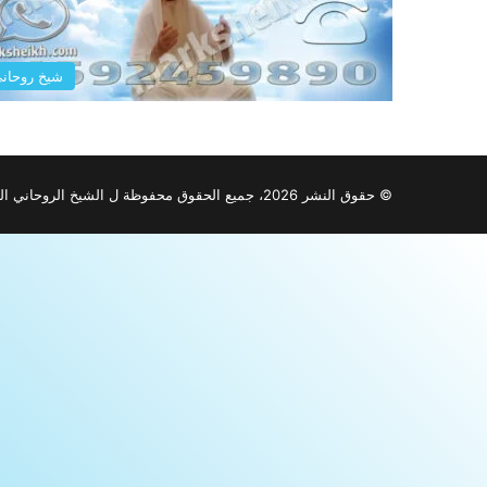
شيخ روحان
© حقوق النشر 2026، جميع الحقوق محفوظة ل الشيخ الروحاني المراكشي