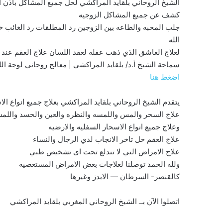
الشيخ الروحاني بلقايد المراكشي لحل جميع المشاكل باذن
كشف عن جميع المشاكل الزوجيه
جلب المحبه والطاعه بين الزوجين رد المطلقات رد الغائب خ
الله
لعلاج العاشق الذي ذهب عقله لعقد اللسان علاج العقم عند ال
سماحة الشيخ أ.د/ بلقايد المراكشي | معالج روحاني لوجة الل
اضغط هنا
يتقدم الشيخ الروحاني بلقايد المراكشي بعلاج جميع انواع الا
علاج السحر والمس واللمسه والنظره والعين والحسد واللمس
وعلاج جميع انواع الاسحار السفليه والارضيه
علاج العقم حل تاخر الانجاب لدي الرجال والنساء
علاج الامراض التي لا تندلع تحت اى تشخيص طبي
ولله الحمد توصلنا لعلاجات بعض الامراض المستعصيه
كالقنصر- السرطان — الايدز وغيرها
اتصلوا الآن بــ الشيخ الروحاني المغربي بلقايد المراكشي