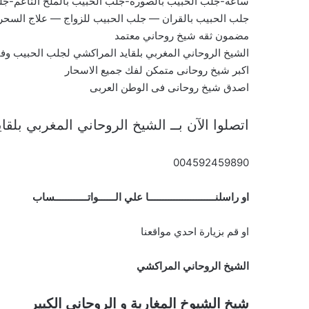
ساعة-جلب الحبيب بالصورة-جلب الحبيب بالملح الناعم-جل
جلب الحبيب بالقران — جلب الحبيب للزواج — علاج السح
مضمون ثقه شيخ روحاني معتمد
الشيخ الروحاني المغربي بلقايد المراكشي لجلب الحبيب و
اكبر شيخ روحانى متمكن لفك جميع الاسحار
اصدق شيخ روحانى فى الوطن العربى
اتصلوا الآن بــ الشيخ الروحاني المغربي بلق
004592459890
او راسلنــــــــــــــــــــــــا علي الــــــواتــــــــــــساب
او قم بزيارة احدي مواقعنا
الشيخ الروحاني المراكشي
شيخ الشيوخ المغاربة و الروحاني الكبير