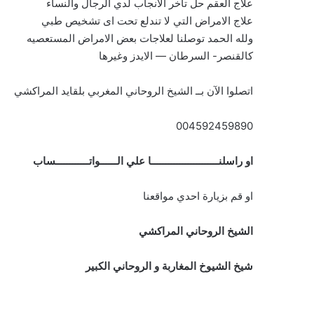
علاج العقم حل تاخر الانجاب لدي الرجال والنساء
علاج الامراض التي لا تندلع تحت اى تشخيص طبي
ولله الحمد توصلنا لعلاجات بعض الامراض المستعصيه
كالقنصر- السرطان — الايدز وغيرها
اتصلوا الآن بــ الشيخ الروحاني المغربي بلقايد المراكشي
004592459890
او راسلنــــــــــــــــــــــــا علي الــــــواتــــــــــــساب
او قم بزيارة احدي مواقعنا
الشيخ الروحاني المراكشي
شيخ الشيوخ المغاربة و الروحاني الكبير