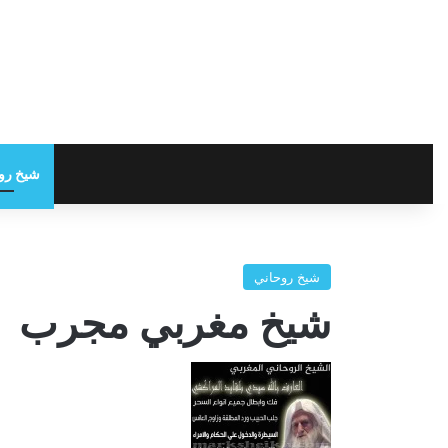
شيخ رو
شيخ روحاني
شيخ مغربي مجرب