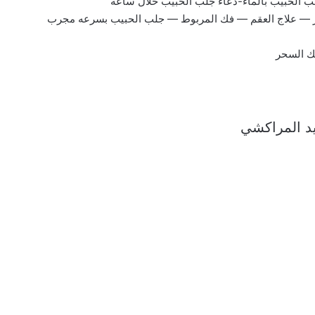
ب الحبيب بالماء-دعاء جلب الحبيب خلال ساعة
ر — علاج العقم — فك المربوط — جلب الحبيب بسرعه مجرب
فك السحر
ايد المراكشي