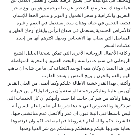
ويتخلف في مواعيده حتى يصبح عرضة للطرد و تعطيل العامل عن
عمله وهناك سحر منع الشخص عن صلة رحمه و هو من نوع سحر
التفريق والكراهية و سحر الخمول و التوتر و تدمير الحظ للإنسان
فيتبعه النحس في حياته وهناك سحر يستعمل في العقم و غيره
كالأمراض الجسدية يستعمل في صداع الرأس وايقاع أوجاع الظهر و
المفاصل التي يصاب بها الاشخاص ويجهل اكثرهم أنها من إحدى
علامات السحر.
و كافة الأعمال الروحانية الأخرى التي تمكن شيخنا الجليل الشيخ
الروحاني في سنوات دراسته والبحث العميق و التجربة المتواصلة
في هذا الميدان وكان همه الوحيد اكتشاف كل ما من شأنه ان يذهب
الهم والغم والحزن و يريح النفس و يسعد القلوب
وأكتفي بهذا القدر خشية الاطالة عليكم وكما أتمنى من العلي القدير
أن يمن علينا وعليكم برحمته الواسعة وأن يرزقنا واياكم من خيراته
ويقنا واياكم من شر كل حاسد اذا حسد وأنبهكم أن كل الخدمات التي
تم ذكرها وبالخصوص التي عندها شروط أن تعلموا علم اليقين أنه
ليس باستطاعتي البتة قبول اي عذر وألأفضل عدم مناقشتي فيها،
فالشرط حكم والله أعلم فشروطنا فيها مصلحة لكم وان قرئتموها
بعناية تجدونها تقيكم وتحفظكم وتسلمكم من شر الدنيا وهمها