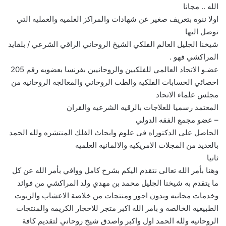
الله .. مجانا
اولا ننوه بتعريف صغير عن شهادات والمراكز العلميه والعمليه التي
توصل اليها
شيخنا الجليل العالم الفلكي الشيخ الروحاني الراقي الشرعي / بلقايد
المراكشي فهو .
عضـو الاتحاد العالمي للفلكيين والروحانيين بفرنسا بعضويه رقم 205
اخصائي الحسابات الفلكيه والطب الروحاني والمعالجه الروحانيه من
مجلس علماء الاتحاد
المعتمد رسميا للعلاجات بالرقيه الشرعيه والقران
– عضو مجمع الفقه الدولي
الحاصل على الدكتوراه فى علوم وابحاث الفلك المنتشره ولله الحمد
بالعديد من المجلات الامريكيه والالمانيه العلميه
ثانيا
وهنا بأمر الله تعالى نتقدم اليكم بشرح كامل ووافي بأمر الله عن كل
ما يتقدم به شيخنا الجليل محمد بن مهدي ولد المراكشي من فوائد
وخدمات مجانيه وبدون اجور ومنتجات من خلاصة الاعشاب والزيوت
الطبيعيه الخالصه و بامر الله اكبر متجر للاحجار الكريمه والمنتجات
الروحانيه ولله الحمد اول واكبر واصدق شيخ روحاني لتقديم كافة