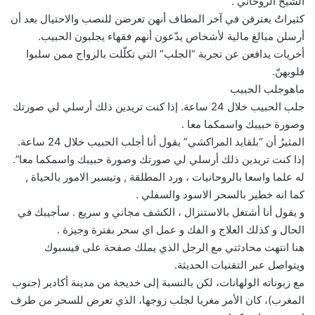
الشيخ الروحاني .
كثيراتٌ يعترفن في آخر المطاف أنهن تعرضن للنصب والاحتيال بعد أن
أرسلن مبالغ مالية لأشخاص يدّعون أنهم فقهاء يجلبون الحبيب.
أخريات يدافعن عن تجربة “الجلب” التي تكلّلت بالزواج ممن سلبوا
قلوبهنّ.
ماهوجلب الحبيب
جلب الحبيب خلال 24 ساعة. إذا كنت تريدين ذلك أرسلي لي صورتك
وصورة حبيبك واسمكما معا .
المثيرُ أن “بلقايد المراكشي” يقول أنا أجلب الحبيب خلال 24 ساعة.
إذا كنت تريدين ذلك أرسلي لي صورتك وصورة حبيبك واسمكما معا”.
له علما واسعا بالروحانيات ، ورد المطلقة , وتيسير الامور بالحياة ,
كما انه خطير بالسحر الاسود والسفلي .
و يقول أنا أشتغل بالاستنزال ، الكشف مجاني و سريع . سأجيبك في
الحال و كذلك العلاج و الفك و عمل اي سحر بفترة وجيزة .
هنا انتهت محادثتي مع الرجل الذي يملك صفحة على فيسبوك
ويتواصل عبر التقنيات الحديثة.
مع زبوناته الولهانات، لكن بالنسبة إلى خديجة من مدينة أكادير (جنوب
المغرب)، كان الأمر مغريا لجلب زوجها، الذي تعرض للسحر من طرف