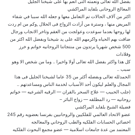
بفضل الله تعالى ونعمته التى انعم بها على شيخنا الجليل
المعالج الروحانى بلقايد المراكشي
اكثر من آلاف الحالات تم التعامل معها و جعله الله سببا في شفاء
المريض منها ، وسترة من أرادت الزواج فى الحلال ,وكم من ام ردت
لها روحها بعدما سوعدت وعولجت من العقم وتاخر الانجاب ورجال
ضاقت بهم الحياه واكرمهم الله على يد شيخنا وبفضل الله اكثر من
500 شخص شهريا يرتدون من منتجاتنا الروحانيه خواتم و خرز
وقلادات
كل هذا واكثر بفضل الله تعالى أولا واخيرا .. وما من شخص الا وهو
سبب ..
الحمدلله تعالى وبفضله أكثر من 35 عاما لشيخنا الجليل فى هذا
المجال والعلم ليكون أحد الأسباب لخدمة الناس ومساعدتهم ..
(جلب الحبيب — علاج السحر بالقران — الرقيه الشرعيه — خواتم
روحانيه — رد المطلقه — زواج البائر –
فضيلة الشيخ بلقايد المراكشي
عضو الاتحاد العالمي للفلكيين والروحانيين بفرنسا بعضويه رقم 245
اخصائي الحسابات الفلكيه والطب الروحاني والمعالجه
المعتمد من عدة جامعات اسلامية — عضو مجمع البحوث الفلكيه