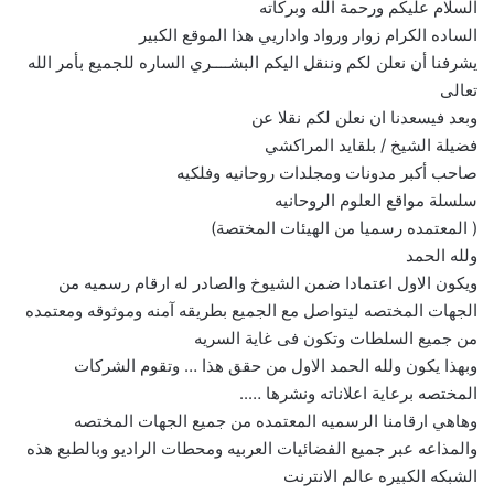
السلام عليكم ورحمة الله وبركاته
الساده الكرام زوار ورواد واداريي هذا الموقع الكبير
يشرفنا أن نعلن لكم وننقل اليكم البشــــري الساره للجميع بأمر الله
تعالى
وبعد فيسعدنا ان نعلن لكم نقلا عن
فضيلة الشيخ / بلقايد المراكشي
صاحب أكبر مدونات ومجلدات روحانيه وفلكيه
سلسلة مواقع العلوم الروحانيه
( المعتمده رسميا من الهيئات المختصة)
ولله الحمد
ويكون الاول اعتمادا ضمن الشيوخ والصادر له ارقام رسميه من
الجهات المختصه ليتواصل مع الجميع بطريقه آمنه وموثوقه ومعتمده
من جميع السلطات وتكون فى غاية السريه
وبهذا يكون ولله الحمد الاول من حقق هذا … وتقوم الشركات
المختصه برعاية اعلاناته ونشرها …..
وهاهي ارقامنا الرسميه المعتمده من جميع الجهات المختصه
والمذاعه عبر جميع الفضائيات العربيه ومحطات الراديو وبالطبع هذه
الشبكه الكبيره عالم الانترنت