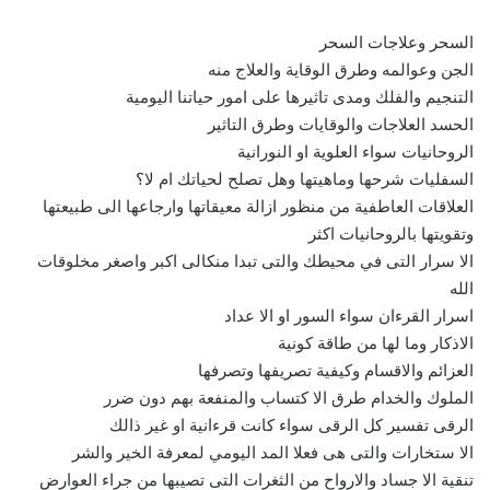
السحر وعلاجات السحر
الجن وعوالمه وطرق الوقاية والعلاج منه
التنجيم والفلك ومدى تاثيرها على امور حياتنا اليومية
الحسد العلاجات والوقايات وطرق التاثير
الروحانيات سواء العلوية او النورانية
السفليات شرحها وماهيتها وهل تصلح لحياتك ام لا؟
العلاقات العاطفية من منظور ازالة معيقاتها وارجاعها الى طبيعتها
وتقويتها بالروحانيات اكثر
الا سرار التى في محيطك والتى تبدا منكالى اكبر واصغر مخلوقات
الله
اسرار القرءان سواء السور او الا عداد
الاذكار وما لها من طاقة كونية
العزائم والاقسام وكيفية تصريفها وتصرفها
الملوك والخدام طرق الا كتساب والمنفعة بهم دون ضرر
الرقى تفسير كل الرقى سواء كانت قرءانية او غير ذالك
الا ستخارات والتى هى فعلا المد اليومي لمعرفة الخير والشر
تنقية الا جساد والارواح من الثغرات التى تصيبها من جراء العوارض