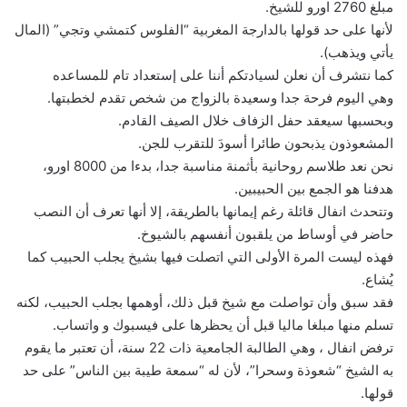
مبلغ 2760 اورو للشيخ.
لأنها على حد قولها بالدارجة المغربية “الفلوس كتمشي وتجي” (المال
يأتي ويذهب).
كما نتشرف أن نعلن لسيادتكم أننا على إستعداد تام للمساعده
وهي اليوم فرحة جدا وسعيدة بالزواج من شخص تقدم لخطبتها.
وبحسبها سيعقد حفل الزفاف خلال الصيف القادم.
المشعوذون يذبحون طائرا أسودَ للتقرب للجن.
نحن نعد طلاسم روحانية بأثمنة مناسبة جدا، بدءا من 8000 اورو،
هدفنا هو الجمع بين الحبيبين.
وتتحدث انفال قائلة رغم إيمانها بالطريقة، إلا أنها تعرف أن النصب
حاضر في أوساط من يلقبون أنفسهم بالشيوخ.
فهذه ليست المرة الأولى التي اتصلت فيها بشيخ يجلب الحبيب كما
يُشاع.
فقد سبق وأن تواصلت مع شيخ قبل ذلك، أوهمها بجلب الحبيب، لكنه
تسلم منها مبلغا ماليا قبل أن يحظرها على فيسبوك و واتساب.
ترفض انفال ، وهي الطالبة الجامعية ذات 22 سنة، أن تعتبر ما يقوم
به الشيخ “شعوذة وسحرا”، لأن له “سمعة طيبة بين الناس” على حد
قولها.