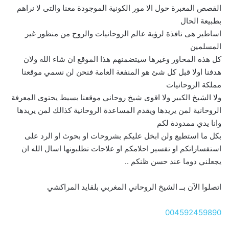
القصص المعبرة حول الا مور الكونية الموجودة معنا والتى لا نراهم
بطبيعة الحال
اساطير هى نافذة لرؤية عالم الروحانيات والروح من منظور غير
المسلمين
كل هذه المحاور وغيرها سيتضمنهم هذا الموقع ان شاء الله ولان
هدفنا اولا قبل كل شئ هو المنفعة العامة فنحن لن نسمي موقعنا
مملكة الروحانيات
ولا الشيخ الكبير ولا اقوى شيخ روحاني موقعنا بسيط يحتوى المعرفة
الروحانية لمن يريدها ويقدم المساعدة الروحانية كذالك لمن يريدها
وانا يدي ممدودة لكم
بكل ما استطيع ولن ابخل عليكم بشروحات او بحوث او الرد على
استفساراتكم او تفسير احلامكم او علاجات تطلبونها اسال الله ان
يجعلني دوما عند حسن ظنكم ..
اتصلوا الآن بــ الشيخ الروحاني المغربي بلقايد المراكشي
004592459890