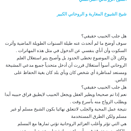
شيخ الشيوخ المغاربة و الروحاني الكبير
هل جلب الحبيب حقيقي؟
سوف أوضح ما لم أتحدث عنه طيلة السنوات الطويلة الماضية وآثرت
السكوت وأن أنأي بنفسي عن الدخول في مثل هذه المهاترات .
ولكن لأن الموضوع تخطى الحدود بل وأصبح يتم استغلال العلم
الروحاني أسوأ أستغلال قررت أن أدخل متحدياً جميع مدعي المشيخة
ومستعد لمناظرة أي شخص كان وبأي بلد كان بغية الحفاظ على
الناس.
هل جلب الحبيب حقيقي؟
نعم إذا تم صحيحا ويطير العقل ويجعل الحبيب لايطيق فراق حبيبه أبدا
ويطلب الزواج منه بأسرع وقت .
نتيجة عمل المحبة والجلب لاتتعلق نهائيا بكون الشيخ مسلم أو غير
مسلم ولكن الطرق المستخدمة
هي التي تؤثر وأغلب العزائم الروحانية تؤتي ثمارها مع المسلم
والكافر دون تفرقة فهي أسماء سريانية تطير خدمتها من خدم