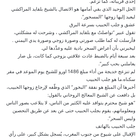
إحدى قريباته، كما تزعم.
الحل الوحيد الذي بقي أمامها هو الاتصال بالشيخ بلقايد المراكشي
ليعيد إليها زوجها “المسحور”.
عشق و جلب الحبيب بسرعة البرق
تقول عبير “تواصلتُ مع بلقايد المراكشي ، وشرحت له مشكلتي،
فأرسلت له كما طلب صورتي وصورة زوجي وصورة يدي اليمني .
ليخبرني بأن أعراض السحر بادية عليه وعدَّدها لي.
بعد سبعة أيام بالضبط عادت علاقتي بزوجي كما كانت، بل صار
يعاملني بحب كبير”.
لم تنزعج خديجة من أداء مبلغ 1486 اورو للشيخ يوم الموعد في مقر
سكناه.ما هو جلب الحبيب
أخبرها أن المبلغ هو نفقة “البخور” الذي وظّفه لإرجاع زوجها الحبيب،
بل دافعت عن الشيخ المعالج الروحاني بالقول:
“هو شيخ محترم يتوافد عليه الكثير من الناس، لا يتلاعب بصور الناس
ومعلوماتهم، يقوم بجلب الحبيب حتى عن بعد عن طريق التحصين
وليس السحر”.
جلب الحبيب بالهاتف
الإقبال على شيوخ من جنوب المغرب، يُسجل بشكل كبير، على رأي