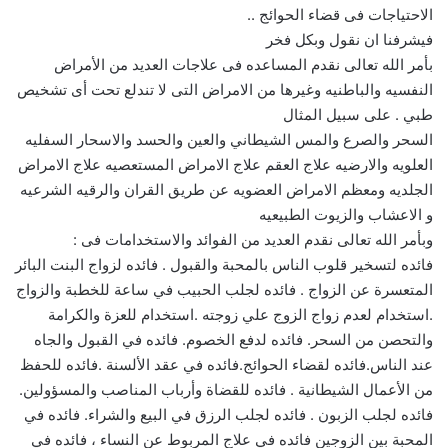
الاحتياجات فى قضاء الحوائج ..
فيشرفنا ان نقول وبكل فخر
بأمر الله تعالى نقدم المساعده فى علاجات العديد من الأمراض
النفسيه والباطنيه وغيرها من الامراض التى لا تندلع تحت أى تشخيص
طبي . على سبيل المثال
السحر والصرع والمس الشيطاني والعين والحسد والاسحار السفليه
العلويه والارضيه علاج العقم علاج الامراض المستعصيه علاج الامراض
الجلديه ومعظم الامراض العضويه عن طريق القران والرقيه الشرعيه
و الاعشاب والزيوت الطبيعيه
وبأمر الله تعالى نقدم العديد من الفوائد والاستخدامات فى :
فائده لتسخير قلوب الناس بالمحبة والقبول . فائده لزواج البنت البائر
المتعسرة عن الزواج . فائده لجلب الحبيب في ساعة للخطبة والزواج
.استخدام لعدم زواج الزوج علي زوجته .استخدام للعزة والكرامة
والتحصن من السحر. فائده لدفع الخصوم. فائده في القبول والجاه
عند الناس.فائده لقضاء الحوائج.فائده في عقد الألسنة .فائده للحفظ
من الأعمال الشيطانية . فائده للقضاة وأرباب المناصب والمسؤولين.
فائده لجلب الزبون . فائده لجلب الرزق في البيع والشراء. فائده في
المحبة بين الزوجين فائده في علاج المربوط عن النساء ، فائده في