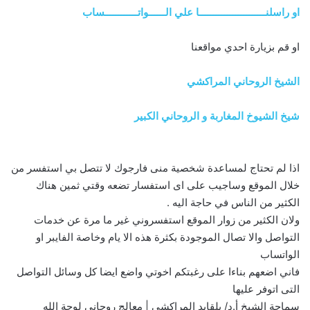
او راسلنــــــــــــــــــــــــا علي الــــــواتــــــــــــساب
او قم بزيارة احدي مواقعنا
الشيخ الروحاني المراكشي
شيخ الشيوخ المغاربة و الروحاني الكبير
اذا لم تحتاج لمساعدة شخصية منى فارجوك لا تتصل بي استفسر من
خلال الموقع وساجيب على اى استفسار تضعه وقتي ثمين هناك
الكثير من الناس في حاجة اليه .
ولان الكثير من زوار الموقع استفسروني غير ما مرة عن خدمات
التواصل والا تصال الموجودة بكثرة هذه الا يام وخاصة الفايبر او
الواتساب
فاني اضعهم بناءا على رغبتكم اخوتي واضع ايضا كل وسائل التواصل
التى اتوفر عليها
سماحة الشيخ أ.د/ بلقايد المراكشي | معالج روحاني لوجة الله