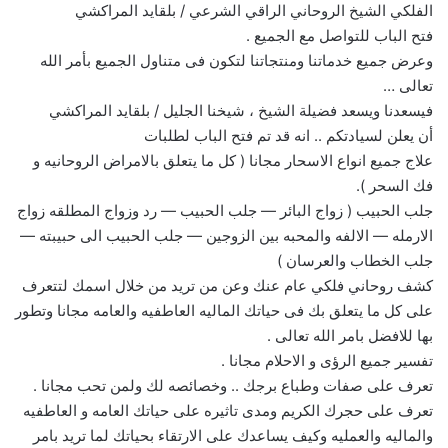
الفلكي الشيخ الروحاني الراقي الشرعي / بلقايد المراكشي
فتح الباب للتواصل مع الجميع .
وعرض جميع خدماتنا ومنتجاتنا لتكون فى متناول الجميع بأمر الله
تعالى …
فيسعدنا ويسعد فضيلة الشيخ ، شيخنا الجليل / بلقايد المراكشي
أن يعلن لسيادتكم .. انه قد تم فتح الباب لطلبات
علاج جميع انواع الاسحار مجانا ( كل ما يتعلق بالامراض الروحانيه و
فك السحر ).
جلب الحبيب ( زواج البائر — جلب الحبيب — رد وزواج المطلقه زواج
الارمله — الالفه والمحبه بين الزوجين — جلب الحبيب الى حبيبته —
جلب الخطاب والعرسان )
كشف روحاني فلكي عام عنك وعن من تريد من خلال اسمك لتتعرف
على كل ما يتعلق بك فى حياتك الماليه العاطفيه والعامه مجانا وتطور
بها للافضل بامر الله تعالى .
تفسير جميع الرؤى و الاحلام مجانا .
تعرف على صفات وطباع برجك .. وخصائصه لك ولمن تحب مجانا .
تعرف على حجرك الكريم ومدى تاثيره على حياتك العامه و العاطفيه
والماليه والعمليه وكيف يساعدك على الارتقاء بحياتك لما تريد بامر