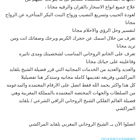
علاج جميع انواع الاسحار بالقران والرقيه مجانا ،
لعودة الحبيب وتسريع النصيب وزواج البنت البكر المتأخره عن الزواج
مجانا
لتفسير وحل الرؤي والاحلام مجانا
تعرف من خلال اسمك عن حجرك الكريم وبرجك وصفاتك انت ومن
تريد مجانا
تعرف على الخاتم الروحاني المناسب لشخصيتك ومدى تاثيره
وفاعليته على حياتك مجانا
والعديد والعديد من الخدمات المجانيه التي قرر فضيلة الشيخ بلقايد
المراكشي وفريقه تقديمها كامله مجانيه وستذكر هنا تفصيليلا
كل هذا واكثر بحمد الله فقط اتصل على الارقام المعتمده والمدعومه
من السلطات والجهات المختصه المعتمده بالمملكة المغربية وهي
فضيلة العالم الفلكي الشيخ الروحاني الراقي الشرعي / بلقايد
المراكشي
اتصلوا الآن بــ الشيخ الروحاني المغربي بلقايد المراكشي
004592459890