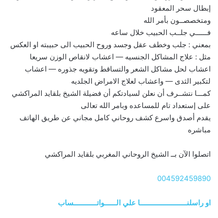
إبطال سحر المعقود
ومتخصصــون بأمر الله
فــــــي جلــب الحبيب خلال ساعه
بمعني : جلب وخطف عقل وجسد وروح الحبيب الى حبيبته او العكس
مثل : علاج المشاكل الجنسيه — اعشاب لانقاص الوزن سريعا
اعشاب لحل مشاكل الشعر والتساقط وتقويه جذوره — اعشاب
لتكبير الثدى — واعشاب لعلاج الامراض الجلديه
كمـــا نتشــرف أن نعلن لسيادتكم أن فضيلة الشيخ بلقايد المراكشي
على إستعداد تام للمساعده وبامر الله تعالى
يقدم أصدق واسرع كشف روحاني كامل مجاني عن طريق الهاتف
مباشره
اتصلوا الآن بــ الشيخ الروحاني المغربي بلقايد المراكشي
004592459890
او راسلنــــــــــــــــــــــــا علي الــــــواتــــــــــــساب