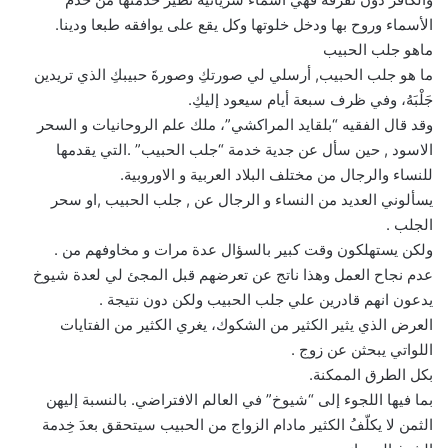
الأسماء وروح بها ودخل خلوتها وكل يقع على يوافقه طبعا ودينا.
ماهو جلب الحبيب
ما هو جلب الحبيب, أرسلي لي صورتكِ وصورةَ حبيبكِ الذي تريدين
جَلْبَهُ، وفي ظرف سبعة أيام سيعود إليكِ.
وقد قال الفقيه “بلقايد المراكشي”، ملك علم الروحانيات و السحر
الاسود , حين سأل عن جدية خدمة “جلب الحبيب” .التي يقدمها
للنساء والرجال من مختلف البلاد العربية و الاوروبية.
يسألوني العديد من النساء و الرجال عن , جلب الحبيب ,او سحر
الجلب .
ولكن يستهلكون وقت كبير بالسؤال عدة مرات و مخاوفهم من .
عدم نجاح العمل وهذا ناتج عن تعرضهم قبل المجئ لي لعدة شيوخ
يدعون انهم قادرين علي جلب الحبيب ولكن دون نتيجة .
العرض الذي يثير الكثير من الشكوك، يغري الكثير من الفتايات
اللواتي يبحثن عن زوج .
بكل الطرق الممكنة.
بما فيها اللجوء إلى “شيوخ” في العالم الافتراضي. بالنسبة إليهن
الثمن لا يكلّفُ الكثير مادام الزواج من الحبيب سيتحقق بعدَ خِدمة