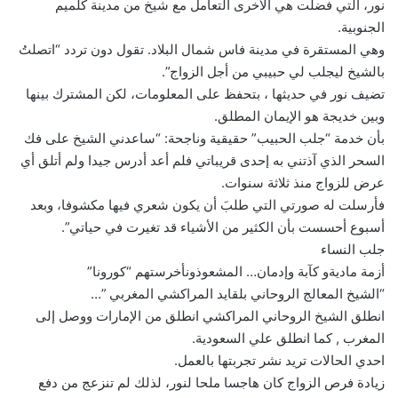
نور، التي فضلت هي الأخرى التعامل مع شيخ من مدينة كلميم
الجنوبية.
وهي المستقرة في مدينة فاس شمال البلاد. تقول دون تردد “اتصلتُ
بالشيخ ليجلب لي حبيبي من أجل الزواج”.
تضيف نور في حديثها ، بتحفظ على المعلومات، لكن المشترك بينها
وبين خديجة هو الإيمان المطلق.
بأن خدمة “جلب الحبيب” حقيقية وناجحة: “ساعدني الشيخ على فك
السحر الذي آذتني به إحدى قريباتي فلم أعد أدرس جيدا ولم أتلق أي
عرض للزواج منذ ثلاثة سنوات.
فأرسلت له صورتي التي طلبَ أن يكون شعري فيها مكشوفا، وبعد
أسبوع أحسست بأن الكثير من الأشياء قد تغيرت في حياتي”.
جلب النساء
أزمة ماديةو كآبة وإدمان… المشعوذونأخرستهم “كورونا”
“الشيخ المعالج الروحاني بلقايد المراكشي المغربي ”…
انطلق الشيخ الروحاني المراكشي انطلق من الإمارات ووصل إلى
المغرب , كما انطلق علي السعودية.
احدي الحالات تريد نشر تجربتها بالعمل.
زيادة فرص الزواج كان هاجسا ملحا لنور، لذلك لم تنزعج من دفع