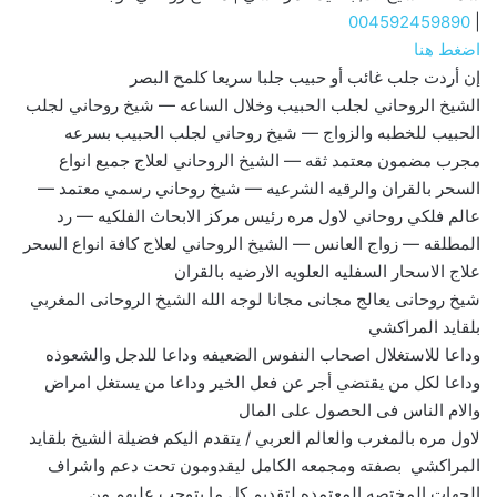
004592459890
|
اضغط هنا
إن أردت جلب غائب أو حبيب جلبا سريعا كلمح البصر
الشيخ الروحاني لجلب الحبيب وخلال الساعه — شيخ روحاني لجلب
الحبيب للخطبه والزواج — شيخ روحاني لجلب الحبيب بسرعه
مجرب مضمون معتمد ثقه — الشيخ الروحاني لعلاج جميع انواع
السحر بالقران والرقيه الشرعيه — شيخ روحاني رسمي معتمد —
عالم فلكي روحاني لاول مره رئيس مركز الابحاث الفلكيه — رد
المطلقه — زواج العانس — الشيخ الروحاني لعلاج كافة انواع السحر
علاج الاسحار السفليه العلويه الارضيه بالقران
شيخ روحانى يعالج مجانى مجانا لوجه الله الشيخ الروحانى المغربي
بلقايد المراكشي
وداعا للاستغلال اصحاب النفوس الضعيفه وداعا للدجل والشعوذه
وداعا لكل من يقتضي أجر عن فعل الخير وداعا من يستغل امراض
والام الناس فى الحصول على المال
لاول مره بالمغرب والعالم العربي / يتقدم اليكم فضيلة الشيخ بلقايد
المراكشي بصفته ومجمعه الكامل ليقدومون تحت دعم واشراف
الجهات المختصه المعتمده لتقديم كل ما يتوجب عليهم من