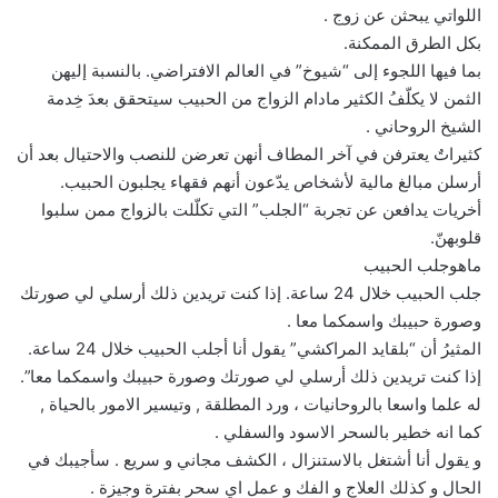
اللواتي يبحثن عن زوج .
بكل الطرق الممكنة.
بما فيها اللجوء إلى “شيوخ” في العالم الافتراضي. بالنسبة إليهن
الثمن لا يكلّفُ الكثير مادام الزواج من الحبيب سيتحقق بعدَ خِدمة
الشيخ الروحاني .
كثيراتٌ يعترفن في آخر المطاف أنهن تعرضن للنصب والاحتيال بعد أن
أرسلن مبالغ مالية لأشخاص يدّعون أنهم فقهاء يجلبون الحبيب.
أخريات يدافعن عن تجربة “الجلب” التي تكلّلت بالزواج ممن سلبوا
قلوبهنّ.
ماهوجلب الحبيب
جلب الحبيب خلال 24 ساعة. إذا كنت تريدين ذلك أرسلي لي صورتك
وصورة حبيبك واسمكما معا .
المثيرُ أن “بلقايد المراكشي” يقول أنا أجلب الحبيب خلال 24 ساعة.
إذا كنت تريدين ذلك أرسلي لي صورتك وصورة حبيبك واسمكما معا”.
له علما واسعا بالروحانيات ، ورد المطلقة , وتيسير الامور بالحياة ,
كما انه خطير بالسحر الاسود والسفلي .
و يقول أنا أشتغل بالاستنزال ، الكشف مجاني و سريع . سأجيبك في
الحال و كذلك العلاج و الفك و عمل اي سحر بفترة وجيزة .