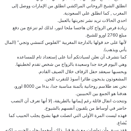
انطلق الشيخ الروحاني المراكشي انطلق من الإمارات ووصل إلى
المغرب , كما انطلق علي السعودية.
احدي الحالات تريد نشر تجربتها بالعمل.
زيادة فرص الزواج كان هاجسا ملحا لنور، لذلك لم تنزعج من دفع
مبلغ 2760 اورو للشيخ.
لأنها على حد قولها بالدارجة المغربية “الفلوس كتمشي وتجي” (المال
يأتي ويذهب).
كما نتشرف أن نعلن لسيادتكم أننا على إستعداد تام للمساعده
وهي اليوم فرحة جدا وسعيدة بالزواج من شخص تقدم لخطبتها.
وبحسبها سيعقد حفل الزفاف خلال الصيف القادم.
المشعوذون يذبحون طائرا أسودَ للتقرب للجن.
نحن نعد طلاسم روحانية بأثمنة مناسبة جدا، بدءا من 8000 اورو،
هدفنا هو الجمع بين الحبيبين.
وتتحدث انفال قائلة رغم إيمانها بالطريقة، إلا أنها تعرف أن النصب
حاضر في أوساط من يلقبون أنفسهم بالشيوخ.
فهذه ليست المرة الأولى التي اتصلت فيها بشيخ يجلب الحبيب كما
يُشاع.
فقد سبق وأن تواصلت مع شيخ قبل ذلك، أوهمها بجلب الحبيب، لكنه