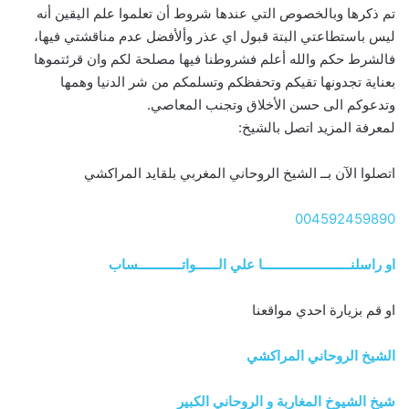
تم ذكرها وبالخصوص التي عندها شروط أن تعلموا علم اليقين أنه
ليس باستطاعتي البتة قبول اي عذر وألأفضل عدم مناقشتي فيها،
فالشرط حكم والله أعلم فشروطنا فيها مصلحة لكم وان قرئتموها
بعناية تجدونها تقيكم وتحفظكم وتسلمكم من شر الدنيا وهمها
وتدعوكم الى حسن الأخلاق وتجنب المعاصي.
لمعرفة المزيد اتصل بالشيخ:
اتصلوا الآن بــ الشيخ الروحاني المغربي بلقايد المراكشي
004592459890
او راسلنــــــــــــــــــــــــا علي الــــــواتــــــــــــساب
او قم بزيارة احدي مواقعنا
الشيخ الروحاني المراكشي
شيخ الشيوخ المغاربة و الروحاني الكبير