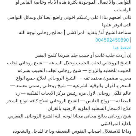
التواصل والا تصال الموجودة بكثرة هذه الا يام وخاصة الفايبر او
الواتساب
فاني اضعهم بناءا على رغبتكم اخوتي واضع ايضا كل وسائل التواصل
التى اتوفر عليها
سماحة الشيخ أ.د/ بلقايد المراكشي | معالج روحاني لوجة الله
004592459890
|
اضغط هنا
إن أردت جلب غائب أو حبيب جلبا سريعا كلمح البصر
الشيخ الروحاني لجلب الحبيب وخلال الساعه — شيخ روحاني لجلب
الحبيب للخطبه والزواج — شيخ روحاني لجلب الحبيب بسرعه
مجرب مضمون معتمد ثقه — الشيخ الروحاني لعلاج جميع انواع
السحر بالقران والرقيه الشرعيه — شيخ روحاني رسمي معتمد —
عالم فلكي روحاني لاول مره رئيس مركز الابحاث الفلكيه — رد
المطلقه — زواج العانس — الشيخ الروحاني لعلاج كافة انواع السحر
علاج الاسحار السفليه العلويه الارضيه بالقران
شيخ روحانى يعالج مجانى مجانا لوجه الله الشيخ الروحانى المغربي
بلقايد المراكشي
وداعا للاستغلال اصحاب النفوس الضعيفه وداعا للدجل والشعوذه