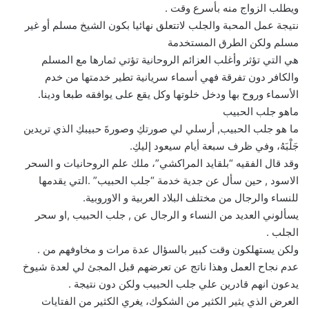
ويطلب الزواج منه بأسرع وقت .
نتيجة عمل المحبة والجلب لاتتعلق نهائيا بكون الشيخ مسلم أو غير
مسلم ولكن الطرق المستخدمة
هي التي تؤثر وأغلب العزائم الروحانية تؤتي ثمارها مع المسلم
والكافر دون تفرقة فهي أسماء سريانية تطير خدمتها من خدم
الأسماء وروح بها ودخل خلوتها وكل يقع على يوافقه طبعا ودينا.
ماهو جلب الحبيب
ما هو جلب الحبيب, أرسلي لي صورتكِ وصورةَ حبيبكِ الذي تريدين
جَلْبَهُ، وفي ظرف سبعة أيام سيعود إليكِ.
وقد قال الفقيه “بلقايد المراكشي”، ملك علم الروحانيات و السحر
الاسود , حين سأل عن جدية خدمة “جلب الحبيب” .التي يقدمها
للنساء والرجال من مختلف البلاد العربية و الاوروبية.
يسألوني العديد من النساء و الرجال عن , جلب الحبيب ,او سحر
الجلب .
ولكن يستهلكون وقت كبير بالسؤال عدة مرات و مخاوفهم من .
عدم نجاح العمل وهذا ناتج عن تعرضهم قبل المجئ لي لعدة شيوخ
يدعون انهم قادرين علي جلب الحبيب ولكن دون نتيجة .
العرض الذي يثير الكثير من الشكوك، يغري الكثير من الفتايات