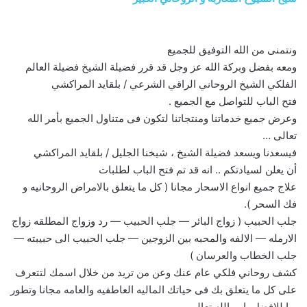
ونتمنى من الله التوفيق للجميع
ومعه بفضل وبركة الله عز وجل قد قرر فضيلة الشيخ فضيلة العالم
الفلكي الشيخ الروحاني الراقي الشرعي / بلقايد المراكشي
فتح الباب للتواصل مع الجميع .
وعرض جميع خدماتنا ومنتجاتنا لتكون فى متناول الجميع بأمر الله
تعالى …
فيسعدنا ويسعد فضيلة الشيخ ، شيخنا الجليل / بلقايد المراكشي
أن يعلن لسيادتكم .. انه قد تم فتح الباب لطلبات
علاج جميع انواع الاسحار مجانا ( كل ما يتعلق بالامراض الروحانيه و
فك السحر ).
جلب الحبيب ( زواج البائر — جلب الحبيب — رد وزواج المطلقه زواج
الارمله — الالفه والمحبه بين الزوجين — جلب الحبيب الى حبيبته —
جلب الخطاب والعرسان )
كشف روحاني فلكي عام عنك وعن من تريد من خلال اسمك لتتعرف
على كل ما يتعلق بك فى حياتك الماليه العاطفيه والعامه مجانا وتطور
بها للافضل بامر الله تعالى .