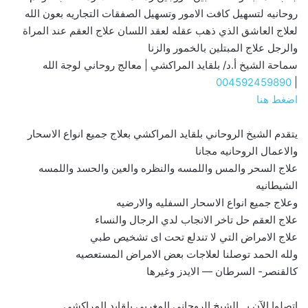
روحانيه لتسهيل كافت الامور وتسهيل الصفقات التجاريه بعون الله
لعلاج العاشق الذي ذهب عقله لعقد اللسان علاج العقم عند المراة
والرجل علاج المبتلين بالخمور والزنا
سماحة الشيخ أ.د/ بلقايد المراكشي | معالج روحاني لوجة الله
004592459890
|
اضغط هنا
يتقدم الشيخ الروحاني بلقايد المراكشي بعلاج جميع انواع الاسحار
والاعمال الروحانيه مجانا
علاج السحر والمس واللمسه والنظره والعين والحسد واللمسه
الشيطانيه
وعلاج جميع انواع الاسحار السفليه والارضيه
علاج العقم حل تاخر الانجاب لدي الرجال والنساء
علاج الامراض التي لا تندلع تحت اى تشخيص طبي
ولله الحمد توصلنا لعلاجات بعض الامراض المستعصيه
كالقنصر- السرطان — الايدز وغيرها
اتصلوا الآن بــ الشيخ الروحاني المغربي بلقايد المراكشي