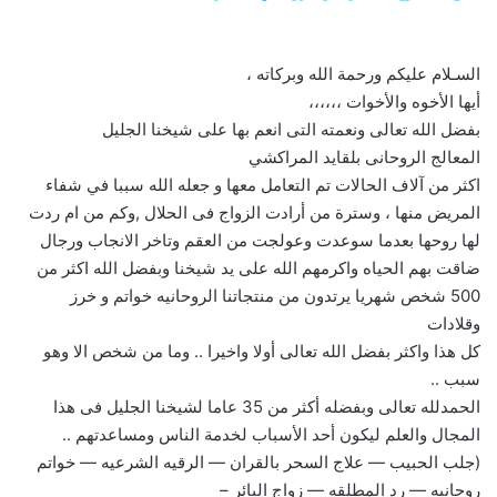
السـلام عليكم ورحمة الله وبركاته ،
أيها الأخوه والأخوات ،،،،،،
بفضل الله تعالى ونعمته التى انعم بها على شيخنا الجليل
المعالج الروحانى بلقايد المراكشي
اكثر من آلاف الحالات تم التعامل معها و جعله الله سببا في شفاء
المريض منها ، وسترة من أرادت الزواج فى الحلال ,وكم من ام ردت
لها روحها بعدما سوعدت وعولجت من العقم وتاخر الانجاب ورجال
ضاقت بهم الحياه واكرمهم الله على يد شيخنا وبفضل الله اكثر من
500 شخص شهريا يرتدون من منتجاتنا الروحانيه خواتم و خرز
وقلادات
كل هذا واكثر بفضل الله تعالى أولا واخيرا .. وما من شخص الا وهو
سبب ..
الحمدلله تعالى وبفضله أكثر من 35 عاما لشيخنا الجليل فى هذا
المجال والعلم ليكون أحد الأسباب لخدمة الناس ومساعدتهم ..
(جلب الحبيب — علاج السحر بالقران — الرقيه الشرعيه — خواتم
روحانيه — رد المطلقه — زواج البائر –