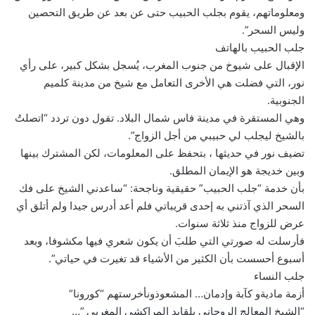
ومعلوماتهم، يقوم بجلب الحبيب حتى عن بعد عن طريق التحصين
وليس السحر”.
جلب الحبيب بالهاتف
الإقبال على شيوخ من جنوب المغرب، يُسجل بشكل كبير، على رأي
نور، التي فضلت هي الأخرى التعامل مع شيخ من مدينة كلميم
الجنوبية.
وهي المستقرة في مدينة فاس شمال البلاد. تقول دون تردد “اتصلتُ
بالشيخ ليجلب لي حبيبي من أجل الزواج”.
تضيف نور في حديثها ، بتحفظ على المعلومات، لكن المشترك بينها
وبين خديجة هو الإيمان المطلق.
بأن خدمة “جلب الحبيب” حقيقية وناجحة: “ساعدني الشيخ على فك
السحر الذي آذتني به إحدى قريباتي فلم أعد أدرس جيدا ولم أتلق أي
عرض للزواج منذ ثلاثة سنوات.
فأرسلت له صورتي التي طلبَ أن يكون شعري فيها مكشوفا، وبعد
أسبوع أحسست بأن الكثير من الأشياء قد تغيرت في حياتي”.
جلب النساء
أزمة ماديةو كآبة وإدمان… المشعوذونأخرستهم “كورونا”
“الشيخ المعالج الروحاني بلقايد المراكشي المغربي ”…