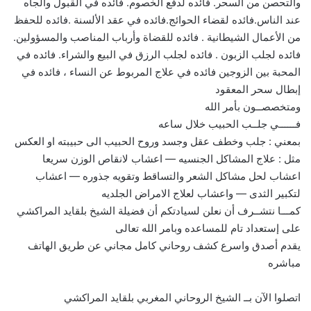
والتحصن من السحر. فائده لدفع الخصوم. فائده في القبول والجاه
عند الناس.فائده لقضاء الحوائج.فائده في عقد الألسنة .فائده للحفظ
من الأعمال الشيطانية . فائده للقضاة وأرباب المناصب والمسؤولين.
فائده لجلب الزبون . فائده لجلب الرزق في البيع والشراء. فائده في
المحبة بين الزوجين فائده في علاج المربوط عن النساء ، فائده في
إبطال سحر المعقود
ومتخصصــون بأمر الله
فــــــي جلــب الحبيب خلال ساعه
بمعني : جلب وخطف عقل وجسد وروح الحبيب الى حبيبته او العكس
مثل : علاج المشاكل الجنسيه — اعشاب لانقاص الوزن سريعا
اعشاب لحل مشاكل الشعر والتساقط وتقويه جذوره — اعشاب
لتكبير الثدى — واعشاب لعلاج الامراض الجلديه
كمـــا نتشــرف أن نعلن لسيادتكم أن فضيلة الشيخ بلقايد المراكشي
على إستعداد تام للمساعده وبامر الله تعالى
يقدم أصدق واسرع كشف روحاني كامل مجاني عن طريق الهاتف
مباشره
اتصلوا الآن بــ الشيخ الروحاني المغربي بلقايد المراكشي