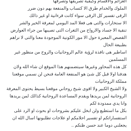
العزائم والاقسام وكيفية تصريفها وتصرفها
الملوك والخدام طرق الا كتساب والمنفعة بهم دون ضرر
الرقى تفسير كل الرقى سواء كانت قرءانية او غير ذالك
الا ستخارات والتى هى فعلا المد اليومي لمعرفة الخير والشر
تنقية الا جساد والارواح من الثغرات التى تصيبها من جراء العوارض
القصص المعبرة حول الا مور الكونية الموجودة معنا والتى لا نراهم
بطبيعة الحال
اساطير هى نافذة لرؤية عالم الروحانيات والروح من منظور غير
المسلمين
كل هذه المحاور وغيرها سيتضمنهم هذا الموقع ان شاء الله ولان
هدفنا اولا قبل كل شئ هو المنفعة العامة فنحن لن نسمي موقعنا
مملكة الروحانيات
ولا الشيخ الكبير ولا اقوى شيخ روحاني موقعنا بسيط يحتوى المعرفة
الروحانية لمن يريدها ويقدم المساعدة الروحانية كذالك لمن يريدها
وانا يدي ممدودة لكم
بكل ما استطيع ولن ابخل عليكم بشروحات او بحوث او الرد على
استفساراتكم او تفسير احلامكم او علاجات تطلبونها اسال الله ان
يجعلني دوما عند حسن ظنكم ..