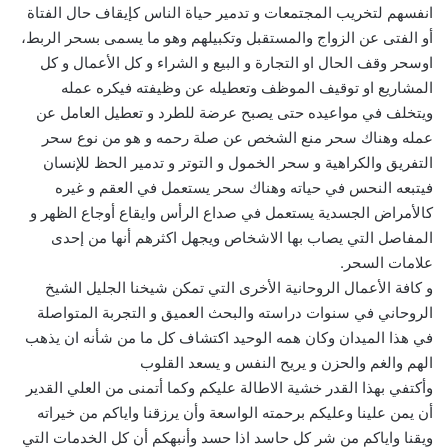
انفسهم لتخريب المجتمعات و تدمير حياة الناس كإيقاف حال الفتاة
أو الفتى عن الزواج والمستقبل وتكبيلهم وهو ما يسمى بسحر الربط،
اوسحر وقف الحال او التجارة و البيع و الشراء و كل الأعمال و كل
المشاريع او توقيف الموظف وتعطيله عن وظيفته فيكره عمله
ويتخلف في مواعيده حتى يصبح عرضة للطرد و تعطيل العامل عن
عمله وهناك سحر منع الشخص عن صلة رحمه و هو من نوع سحر
التفريق والكراهية و سحر الخمول و التوتر و تدمير الحظ للإنسان
فيتبعه النحس في حياته وهناك سحر يستعمل في العقم و غيره
كالأمراض الجسدية يستعمل في صداع الرأس وايقاع أوجاع الظهر و
المفاصل التي يصاب بها الاشخاص ويجهل اكثرهم أنها من إحدى
علامات السحر.
و كافة الأعمال الروحانية الأخرى التي تمكن شيخنا الجليل الشيخ
الروحاني في سنوات دراسته والبحث العميق و التجربة المتواصلة
في هذا الميدان وكان همه الوحيد اكتشاف كل ما من شأنه ان يذهب
الهم والغم والحزن و يريح النفس و يسعد القلوب
وأكتفي بهذا القدر خشية الاطالة عليكم وكما أتمنى من العلي القدير
أن يمن علينا وعليكم برحمته الواسعة وأن يرزقنا واياكم من خيراته
ويقنا واياكم من شر كل حاسد اذا حسد وأنبهكم أن كل الخدمات التي