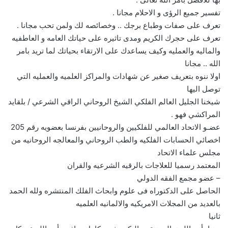
تفسير جميع الرؤى و الاحلام مجانا .
تعرف على صفات وطباع برجك .. وخصائصه لك ولمن تحب مجانا .
تعرف على حجرك الكريم ومدى تاثيره على حياتك العامه و العاطفيه
والماليه والعمليه وكيف يساعدك على الارتقاء بحياتك لما تريد بامر
الله .. مجانا
اولا ننوه بتعريف صغير عن شهادات والمراكز العلميه والعمليه التي
توصل اليها
شيخنا الجليل العالم الفلكي الشيخ الروحاني الراقي الشرعي / بلقايد
المراكشي فهو .
عضـو الاتحاد العالمي للفلكيين والروحانيين بفرنسا بعضويه رقم 205
اخصائي الحسابات الفلكيه والطب الروحاني والمعالجه الروحانيه من
مجلس علماء الاتحاد
المعتمد رسميا للعلاجات بالرقيه الشرعيه والقران
– عضو مجمع الفقه الدولي
الحاصل على الدكتوراه فى علوم وابحاث الفلك المنتشره ولله الحمد
بالعديد من المجلات الامريكيه والالمانيه العلميه
ثانيا