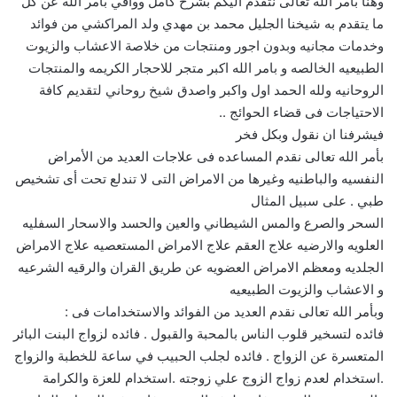
وهنا بأمر الله تعالى نتقدم اليكم بشرح كامل ووافي بأمر الله عن كل
ما يتقدم به شيخنا الجليل محمد بن مهدي ولد المراكشي من فوائد
وخدمات مجانيه وبدون اجور ومنتجات من خلاصة الاعشاب والزيوت
الطبيعيه الخالصه و بامر الله اكبر متجر للاحجار الكريمه والمنتجات
الروحانيه ولله الحمد اول واكبر واصدق شيخ روحاني لتقديم كافة
الاحتياجات فى قضاء الحوائج ..
فيشرفنا ان نقول وبكل فخر
بأمر الله تعالى نقدم المساعده فى علاجات العديد من الأمراض
النفسيه والباطنيه وغيرها من الامراض التى لا تندلع تحت أى تشخيص
طبي . على سبيل المثال
السحر والصرع والمس الشيطاني والعين والحسد والاسحار السفليه
العلويه والارضيه علاج العقم علاج الامراض المستعصيه علاج الامراض
الجلديه ومعظم الامراض العضويه عن طريق القران والرقيه الشرعيه
و الاعشاب والزيوت الطبيعيه
وبأمر الله تعالى نقدم العديد من الفوائد والاستخدامات فى :
فائده لتسخير قلوب الناس بالمحبة والقبول . فائده لزواج البنت البائر
المتعسرة عن الزواج . فائده لجلب الحبيب في ساعة للخطبة والزواج
.استخدام لعدم زواج الزوج علي زوجته .استخدام للعزة والكرامة