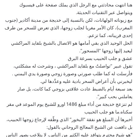
هنا انتهت محادثتي مع الرجل الذي يملك صفحة على فيسبوك
ويتواصل عبر التقنيات الحديثة.
مع زبوناته الولهانات، لكن بالنسبة إلى خديجة من مدينة أكادير (جنوب
المغرب)، كان الأمر مغريا لجلب زوجها، الذي تعرض للسحر من طرف
إحدى قريباته، كما تزعم.
الحل الوحيد الذي بقي أمامها هو الاتصال بالشيخ بلقايد المراكشي
ليعيد إليها زوجها “المسحور”.
عشق و جلب الحبيب بسرعة البرق
تقول عبير “تواصلتُ مع بلقايد المراكشي ، وشرحت له مشكلتي،
فأرسلت له كما طلب صورتي وصورة زوجي وصورة يدي اليمني .
ليخبرني بأن أعراض السحر بادية عليه وعدَّدها لي.
بعد سبعة أيام بالضبط عادت علاقتي بزوجي كما كانت، بل صار
يعاملني بحب كبير”.
لم تنزعج خديجة من أداء مبلغ 1486 اورو للشيخ يوم الموعد في مقر
سكناه.ما هو جلب الحبيب
أخبرها أن المبلغ هو نفقة “البخور” الذي وظّفه لإرجاع زوجها الحبيب،
بل دافعت عن الشيخ المعالج الروحاني بالقول:
“هو شيخ محترم يتوافد عليه الكثير من الناس، لا يتلاعب بصور الناس