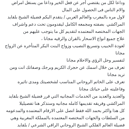
وداعا لكل من يقتضي أجر عن فعل الخير وداعا من يستغل امراض
والام الناس فى الحصول على المال
لاول مره بالمغرب والعالم العربي / يتقدم اليكم فضيلة الشيخ بلقايد
المراكشي بصفته ومجمعه الكامل ليقدومون تحت دعم واشراف
الجهات المختصه المعتمده لتقديم كل ما يتوجب عليهم من
علاج جميع انواع الاسحار بالقران والرقيه مجانا ،
لعودة الحبيب وتسريع النصيب وزواج البنت البكر المتأخره عن الزواج
مجانا
لتفسير وحل الرؤي والاحلام مجانا
تعرف من خلال اسمك عن حجرك الكريم وبرجك وصفاتك انت ومن
تريد مجانا
تعرف على الخاتم الروحاني المناسب لشخصيتك ومدى تاثيره
وفاعليته على حياتك مجانا
والعديد والعديد من الخدمات المجانيه التي قرر فضيلة الشيخ بلقايد
المراكشي وفريقه تقديمها كامله مجانيه وستذكر هنا تفصيليلا
كل هذا واكثر بحمد الله فقط اتصل على الارقام المعتمده والمدعومه
من السلطات والجهات المختصه المعتمده بالمملكة المغربية وهي
فضيلة العالم الفلكي الشيخ الروحاني الراقي الشرعي / بلقايد