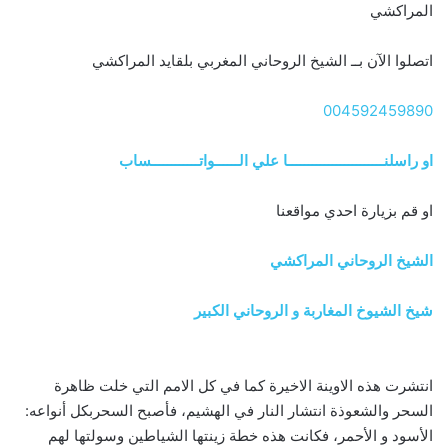
المراكشي
اتصلوا الآن بــ الشيخ الروحاني المغربي بلقايد المراكشي
004592459890
او راسلنــــــــــــــــــــــــا علي الــــــواتــــــــــــساب
او قم بزيارة احدي مواقعنا
الشيخ الروحاني المراكشي
شيخ الشيوخ المغاربة و الروحاني الكبير
انتشرت هذه الاوينة الاخيرة كما في كل الامم التي خلت ظاهرة
السحر والشعوذة انتشار النار في الهشيم، فأصبح السحربكل أنواعه:
الأسود و الأحمر، فكانت هذه خطة زينتها الشياطين وسولتها لهم