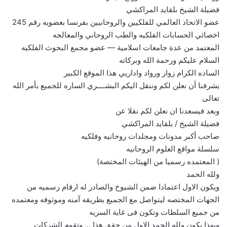
فضيلة الشيخ بلقايد المراكشي
عضو الاتحاد العالمي للفلكيين والروحانيين بفرنسا بعضويه رقم 245
اخصائي الحسابات الفلكيه والطب الروحاني والمعالجه
المعتمد من عدة جامعات اسلامية — عضو مجمع البحوث الفلكيه
السلام عليكم ورحمة الله وبركاته
الساده الكرام زوار ورواد واداريي هذا الموقع الكبير
يشرفنا أن نعلن لكم وننقل اليكم البشــــري الساره للجميع بأمر الله
تعالى
وبعد فيسعدنا ان نعلن لكم نقلا عن
فضيلة الشيخ / بلقايد المراكشي
صاحب أكبر مدونات ومجلدات روحانيه وفلكيه
سلسلة مواقع العلوم الروحانيه
( المعتمده رسميا من الهيئات المختصة)
ولله الحمد
ويكون الاول اعتمادا ضمن الشيوخ والصادر له ارقام رسميه من
الجهات المختصه ليتواصل مع الجميع بطريقه آمنه وموثوقه ومعتمده
من جميع السلطات وتكون فى غاية السريه
وبهذا يكون ولله الحمد الاول من حقق هذا … وتقوم الشركات