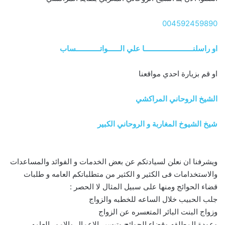
004592459890
او راسلنــــــــــــــــــــــــا علي الــــــواتــــــــــــساب
او قم بزيارة احدي مواقعنا
الشيخ الروحاني المراكشي
شيخ الشيوخ المغاربة و الروحاني الكبير
ويشرفنا ان نعلن لسيادتكم عن بعض الخدمات و الفوائد والمساعدات
والاستخدامات فى الكثير و الكثير من متطلباتكم العامه و طلبات
قضاء الحوائج ومنها على سبيل المثال لا الحصر :
جلب الحبيب خلال الساعه للخطبه والزواج
وزواج البنت البائر المتعسره عن الزواج
وعودة المطلقه وقضاء الحوائج وتيسير الاعمال والامور العامه