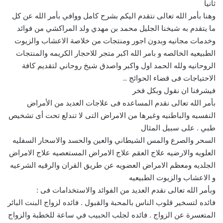
ثانيا
وهنا بأمر الله تعالى نتقدم اليكم بشرح كامل ووافي بأمر الله عن كل
ما يتقدم به شيخنا الجليل محمد بن مهدي ولد المراكشي من فوائد
وخدمات مجانيه وبدون اجور ومنتجات من خلاصة الاعشاب والزيوت
الطبيعيه الخالصه و بامر الله اكبر متجر للاحجار الكريمه والمنتجات
الروحانيه ولله الحمد اول واكبر واصدق شيخ روحاني لتقديم كافة
الاحتياجات فى قضاء الحوائج ..
فيشرفنا ان نقول وبكل فخر
بأمر الله تعالى نقدم المساعده فى علاجات العديد من الأمراض
النفسيه والباطنيه وغيرها من الامراض التى لا تندلع تحت أى تشخيص
طبي . على سبيل المثال
السحر والصرع والمس الشيطاني والعين والحسد والاسحار السفليه
العلويه والارضيه علاج العقم علاج الامراض المستعصيه علاج الامراض
الجلديه ومعظم الامراض العضويه عن طريق القران والرقيه الشرعيه
و الاعشاب والزيوت الطبيعيه
وبأمر الله تعالى نقدم العديد من الفوائد والاستخدامات فى :
فائده لتسخير قلوب الناس بالمحبة والقبول . فائده لزواج البنت البائر
المتعسرة عن الزواج . فائده لجلب الحبيب في ساعة للخطبة والزواج