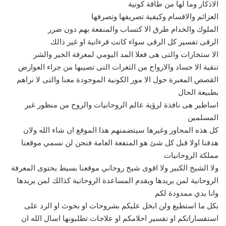
الاذكار وما لها من طاقة كونية
العزائم والاقسام وكيفية تصريفها وتصرفها
الملوك والخدام طرق الا كتساب والمنفعة بهم دون ضرر
الرقى تفسير كل الرقى سواء كانت قرءانية او غير ذالك
الا ستخارات والتى هى فعلا المد اليومي لمعرفة الخير والشر
تنقية الا جساد والارواح من الثغرات التى تصيبها من جراء العوارض
القصص المعبرة حول الا مور الكونية الموجودة معنا والتى لا نراهم
بطبيعة الحال
اساطير هى نافذة لرؤية عالم الروحانيات والروح من منظور غير
المسلمين
كل هذه المحاور وغيرها سيتضمنهم هذا الموقع ان شاء الله ولان
هدفنا اولا قبل كل شئ هو المنفعة العامة فنحن لن نسمي موقعنا
مملكة الروحانيات
ولا الشيخ الكبير ولا اقوى شيخ روحاني موقعنا بسيط يحتوى المعرفة
الروحانية لمن يريدها ويقدم المساعدة الروحانية كذالك لمن يريدها
وانا يدي ممدودة لكم
بكل ما استطيع ولن ابخل عليكم بشروحات او بحوث او الرد على
استفساراتكم او تفسير احلامكم او علاجات تطلبونها اسال الله ان