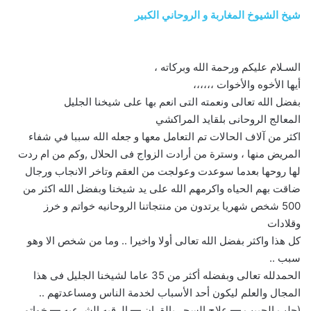
شيخ الشيوخ المغاربة و الروحاني الكبير
السـلام عليكم ورحمة الله وبركاته ،
أيها الأخوه والأخوات ،،،،،،
بفضل الله تعالى ونعمته التى انعم بها على شيخنا الجليل
المعالج الروحانى بلقايد المراكشي
اكثر من آلاف الحالات تم التعامل معها و جعله الله سببا في شفاء
المريض منها ، وسترة من أرادت الزواج فى الحلال ,وكم من ام ردت
لها روحها بعدما سوعدت وعولجت من العقم وتاخر الانجاب ورجال
ضاقت بهم الحياه واكرمهم الله على يد شيخنا وبفضل الله اكثر من
500 شخص شهريا يرتدون من منتجاتنا الروحانيه خواتم و خرز
وقلادات
كل هذا واكثر بفضل الله تعالى أولا واخيرا .. وما من شخص الا وهو
سبب ..
الحمدلله تعالى وبفضله أكثر من 35 عاما لشيخنا الجليل فى هذا
المجال والعلم ليكون أحد الأسباب لخدمة الناس ومساعدتهم ..
(جلب الحبيب — علاج السحر بالقران — الرقيه الشرعيه — خواتم