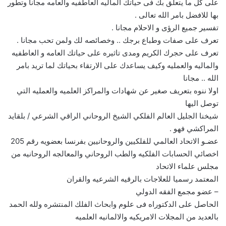
على كل ما يتعلق بك فى حياتك الماليه العاطفيه والعامه مجانا وتطور
بها للافضل بامر الله تعالى .
تفسير جميع الرؤى و الاحلام مجانا .
تعرف على صفات وطباع برجك .. وخصائصه لك ولمن تحب مجانا .
تعرف على حجرك الكريم ومدى تاثيره على حياتك العامه و العاطفيه
والماليه والعمليه وكيف يساعدك على الارتقاء بحياتك لما تريد بامر
الله .. مجانا
اولا ننوه بتعريف صغير عن شهادات والمراكز العلميه والعمليه التي
توصل اليها
شيخنا الجليل العالم الفلكي الشيخ الروحاني الراقي الشرعي / بلقايد
المراكشي فهو .
عضـو الاتحاد العالمي للفلكيين والروحانيين بفرنسا بعضويه رقم 205
اخصائي الحسابات الفلكيه والطب الروحاني والمعالجه الروحانيه من
مجلس علماء الاتحاد
المعتمد رسميا للعلاجات بالرقيه الشرعيه والقران
– عضو مجمع الفقه الدولي
الحاصل على الدكتوراه فى علوم وابحاث الفلك المنتشره ولله الحمد
بالعديد من المجلات الامريكيه والالمانيه العلميه