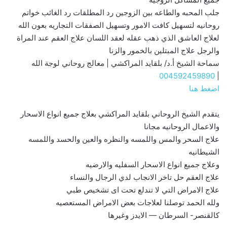
جلب المحبه والطاعه بين الزوجين رد المطلقات رد الغائب خواتم
روحانيه لتسهيل كافت الامور وتسهيل الصفقات التجاريه بعون الله
لعلاج العاشق الذي ذهب عقله لعقد اللسان علاج العقم عند المراة
والرجل علاج المبتلين بالخمور والزنا
سماحة الشيخ أ.د/ بلقايد المراكشي | معالج روحاني لوجة الله
004592459890
|
اضغط هنا
يتقدم الشيخ الروحاني بلقايد المراكشي بعلاج جميع انواع الاسحار
والاعمال الروحانيه مجانا
علاج السحر والمس واللمسه والنظره والعين والحسد واللمسه
الشيطانيه
وعلاج جميع انواع الاسحار السفليه والارضيه
علاج العقم حل تاخر الانجاب لدي الرجال والنساء
علاج الامراض التي لا تندلع تحت اى تشخيص طبي
ولله الحمد توصلنا لعلاجات بعض الامراض المستعصيه
كالقنصر- السرطان — الايدز وغيرها