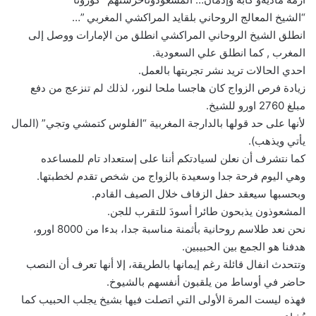
“الشيخ المعالج الروحاني بلقايد المراكشي المغربي ”…
انطلق الشيخ الروحاني المراكشي انطلق من الإمارات ووصل إلى
المغرب , كما انطلق علي السعودية.
احدي الحالات تريد نشر تجربتها بالعمل.
زيادة فرص الزواج كان هاجسا ملحا لنور، لذلك لم تنزعج من دفع
مبلغ 2760 اورو للشيخ.
لأنها على حد قولها بالدارجة المغربية “الفلوس كتمشي وتجي” (المال
يأتي ويذهب).
كما نتشرف أن نعلن لسيادتكم أننا على إستعداد تام للمساعده
وهي اليوم فرحة جدا وسعيدة بالزواج من شخص تقدم لخطبتها.
وبحسبها سيعقد حفل الزفاف خلال الصيف القادم.
المشعوذون يذبحون طائرا أسودَ للتقرب للجن.
نحن نعد طلاسم روحانية بأثمنة مناسبة جدا، بدءا من 8000 اورو،
هدفنا هو الجمع بين الحبيبين.
وتتحدث انفال قائلة رغم إيمانها بالطريقة، إلا أنها تعرف أن النصب
حاضر في أوساط من يلقبون أنفسهم بالشيوخ.
فهذه ليست المرة الأولى التي اتصلت فيها بشيخ يجلب الحبيب كما