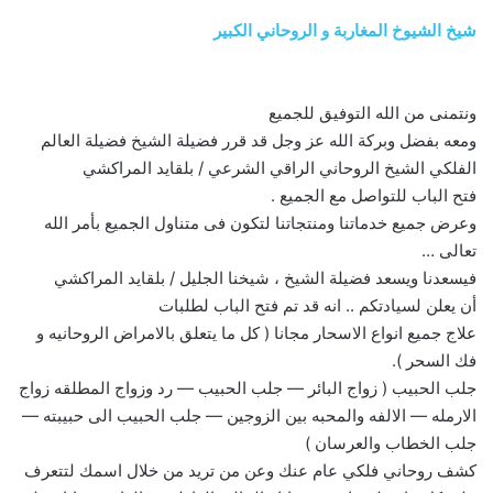
شيخ الشيوخ المغاربة و الروحاني الكبير
ونتمنى من الله التوفيق للجميع
ومعه بفضل وبركة الله عز وجل قد قرر فضيلة الشيخ فضيلة العالم
الفلكي الشيخ الروحاني الراقي الشرعي / بلقايد المراكشي
فتح الباب للتواصل مع الجميع .
وعرض جميع خدماتنا ومنتجاتنا لتكون فى متناول الجميع بأمر الله
تعالى …
فيسعدنا ويسعد فضيلة الشيخ ، شيخنا الجليل / بلقايد المراكشي
أن يعلن لسيادتكم .. انه قد تم فتح الباب لطلبات
علاج جميع انواع الاسحار مجانا ( كل ما يتعلق بالامراض الروحانيه و
فك السحر ).
جلب الحبيب ( زواج البائر — جلب الحبيب — رد وزواج المطلقه زواج
الارمله — الالفه والمحبه بين الزوجين — جلب الحبيب الى حبيبته —
جلب الخطاب والعرسان )
كشف روحاني فلكي عام عنك وعن من تريد من خلال اسمك لتتعرف