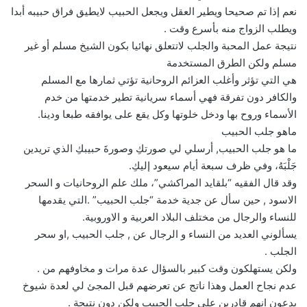
نعم إذا تم صحيحا ويطير العقل ويجعل الحبيب لايطيق فراق حبيبه أبدا
ويطلب الزواج منه بأسرع وقت .
نتيجة عمل المحبة والجلب لاتتعلق نهائيا بكون الشيخ مسلم أو غير
مسلم ولكن الطرق المستخدمة
هي التي تؤثر وأغلب العزائم الروحانية تؤتي ثمارها مع المسلم
والكافر دون تفرقة فهي أسماء سريانية تطير خدمتها من خدم
الأسماء وروح بها ودخل خلوتها وكل يقع على يوافقه طبعا ودينا.
ماهو جلب الحبيب
ما هو جلب الحبيب, أرسلي لي صورتكِ وصورةَ حبيبكِ الذي تريدين
جَلْبَهُ، وفي ظرف سبعة أيام سيعود إليكِ.
وقد قال الفقيه “بلقايد المراكشي”، ملك علم الروحانيات و السحر
الاسود , حين سأل عن جدية خدمة “جلب الحبيب” .التي يقدمها
للنساء والرجال من مختلف البلاد العربية و الاوروبية.
يسألوني العديد من النساء و الرجال عن , جلب الحبيب ,او سحر
الجلب .
ولكن يستهلكون وقت كبير بالسؤال عدة مرات و مخاوفهم من .
عدم نجاح العمل وهذا ناتج عن تعرضهم قبل المجئ لي لعدة شيوخ
يدعون انهم قادرين علي جلب الحبيب ولكن دون نتيجة .