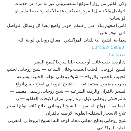
ولان الكثير من زوار الموقع استفسروني غير ما مرة عن خدمات
التواصل والا تصال الموجودة بكثرة هذه الا يام وخاصة الفايبر او
الواتساب
فاني اضعهم بناءا على رغبتكم اخوتي واضع ايضا كل وسائل التواصل
التى اتوفر عليها
سماحة الشيخ أ.د/ بلقايد المراكشي | معالج روحاني لوجة الله
004592459890
|
اضغط هنا
إن أردت جلب غائب أو حبيب جلبا سريعا كلمح البصر
الشيخ الروحاني لجلب الحبيب وخلال الساعه — شيخ روحاني لجلب
الحبيب للخطبه والزواج — شيخ روحاني لجلب الحبيب بسرعه
مجرب مضمون معتمد ثقه — الشيخ الروحاني لعلاج جميع انواع
السحر بالقران والرقيه الشرعيه — شيخ روحاني رسمي معتمد —
عالم فلكي روحاني لاول مره رئيس مركز الابحاث الفلكيه — رد
المطلقه — زواج العانس — الشيخ الروحاني لعلاج كافة انواع السحر
علاج الاسحار السفليه العلويه الارضيه بالقران
شيخ روحانى يعالج مجانى مجانا لوجه الله الشيخ الروحانى المغربي
بلقايد المراكشي