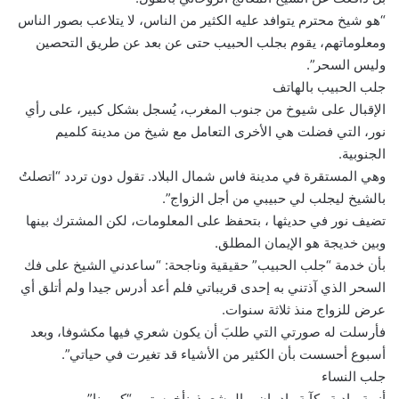
“هو شيخ محترم يتوافد عليه الكثير من الناس، لا يتلاعب بصور الناس
ومعلوماتهم، يقوم بجلب الحبيب حتى عن بعد عن طريق التحصين
وليس السحر”.
جلب الحبيب بالهاتف
الإقبال على شيوخ من جنوب المغرب، يُسجل بشكل كبير، على رأي
نور، التي فضلت هي الأخرى التعامل مع شيخ من مدينة كلميم
الجنوبية.
وهي المستقرة في مدينة فاس شمال البلاد. تقول دون تردد “اتصلتُ
بالشيخ ليجلب لي حبيبي من أجل الزواج”.
تضيف نور في حديثها ، بتحفظ على المعلومات، لكن المشترك بينها
وبين خديجة هو الإيمان المطلق.
بأن خدمة “جلب الحبيب” حقيقية وناجحة: “ساعدني الشيخ على فك
السحر الذي آذتني به إحدى قريباتي فلم أعد أدرس جيدا ولم أتلق أي
عرض للزواج منذ ثلاثة سنوات.
فأرسلت له صورتي التي طلبَ أن يكون شعري فيها مكشوفا، وبعد
أسبوع أحسست بأن الكثير من الأشياء قد تغيرت في حياتي”.
جلب النساء
أزمة ماديةو كآبة وإدمان… المشعوذونأخرستهم “كورونا”