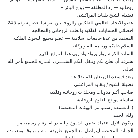
روحانيه — رد المطلقه — زواج البائر –
فضيلة الشيخ بلقايد المراكشي
عضو الاتحاد العالمي للفلكيين والروحانيين بفرنسا بعضويه رقم 245
اخصائي الحسابات الفلكيه والطب الروحاني والمعالجه
المعتمد من عدة جامعات اسلامية — عضو مجمع البحوث الفلكيه
السلام عليكم ورحمة الله وبركاته
الساده الكرام زوار ورواد واداريي هذا الموقع الكبير
يشرفنا أن نعلن لكم وننقل اليكم البشــــري الساره للجميع بأمر الله
تعالى
وبعد فيسعدنا ان نعلن لكم نقلا عن
فضيلة الشيخ / بلقايد المراكشي
صاحب أكبر مدونات ومجلدات روحانيه وفلكيه
سلسلة مواقع العلوم الروحانيه
( المعتمده رسميا من الهيئات المختصة)
ولله الحمد
ويكون الاول اعتمادا ضمن الشيوخ والصادر له ارقام رسميه من
الجهات المختصه ليتواصل مع الجميع بطريقه آمنه وموثوقه ومعتمده