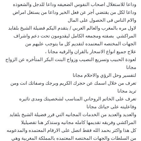
وداعا للاستغلال اصحاب النفوس الضعيفه وداعا للدجل والشعوذه
وداعا لكل من يقتضي أجر عن فعل الخير وداعا من يستغل امراض
والام الناس فى الحصول على المال
لاول مره بالمغرب والعالم العربي / يتقدم اليكم فضيلة الشيخ بلقايد
المراكشي بصفته ومجمعه الكامل ليقدومون تحت دعم واشراف
الجهات المختصه المعتمده لتقديم كل ما يتوجب عليهم من
علاج جميع انواع الاسحار بالقران والرقيه مجانا ،
لعودة الحبيب وتسريع النصيب وزواج البنت البكر المتأخره عن الزواج
مجانا
لتفسير وحل الرؤي والاحلام مجانا
تعرف من خلال اسمك عن حجرك الكريم وبرجك وصفاتك انت ومن
تريد مجانا
تعرف على الخاتم الروحاني المناسب لشخصيتك ومدى تاثيره
وفاعليته على حياتك مجانا
والعديد والعديد من الخدمات المجانيه التي قرر فضيلة الشيخ بلقايد
المراكشي وفريقه تقديمها كامله مجانيه وستذكر هنا تفصيليلا
كل هذا واكثر بحمد الله فقط اتصل على الارقام المعتمده والمدعومه
من السلطات والجهات المختصه المعتمده بالمملكة المغربية وهي