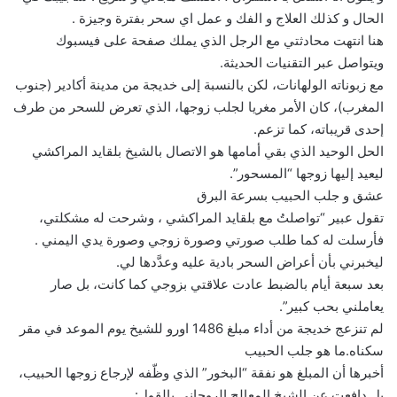
الحال و كذلك العلاج و الفك و عمل اي سحر بفترة وجيزة .
هنا انتهت محادثتي مع الرجل الذي يملك صفحة على فيسبوك
ويتواصل عبر التقنيات الحديثة.
مع زبوناته الولهانات، لكن بالنسبة إلى خديجة من مدينة أكادير (جنوب
المغرب)، كان الأمر مغريا لجلب زوجها، الذي تعرض للسحر من طرف
إحدى قريباته، كما تزعم.
الحل الوحيد الذي بقي أمامها هو الاتصال بالشيخ بلقايد المراكشي
ليعيد إليها زوجها “المسحور”.
عشق و جلب الحبيب بسرعة البرق
تقول عبير “تواصلتُ مع بلقايد المراكشي ، وشرحت له مشكلتي،
فأرسلت له كما طلب صورتي وصورة زوجي وصورة يدي اليمني .
ليخبرني بأن أعراض السحر بادية عليه وعدَّدها لي.
بعد سبعة أيام بالضبط عادت علاقتي بزوجي كما كانت، بل صار
يعاملني بحب كبير”.
لم تنزعج خديجة من أداء مبلغ 1486 اورو للشيخ يوم الموعد في مقر
سكناه.ما هو جلب الحبيب
أخبرها أن المبلغ هو نفقة “البخور” الذي وظّفه لإرجاع زوجها الحبيب،
بل دافعت عن الشيخ المعالج الروحاني بالقول: