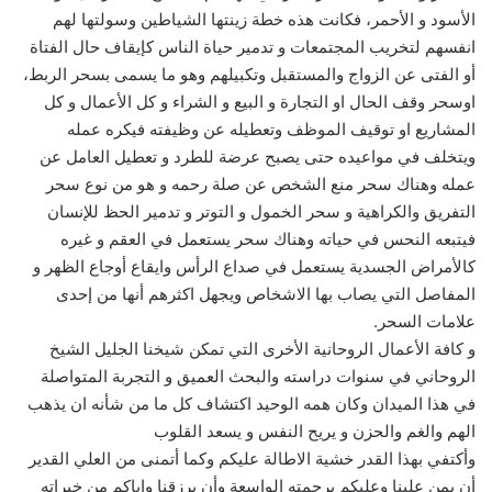
الأسود و الأحمر، فكانت هذه خطة زينتها الشياطين وسولتها لهم
انفسهم لتخريب المجتمعات و تدمير حياة الناس كإيقاف حال الفتاة
أو الفتى عن الزواج والمستقبل وتكبيلهم وهو ما يسمى بسحر الربط،
اوسحر وقف الحال او التجارة و البيع و الشراء و كل الأعمال و كل
المشاريع او توقيف الموظف وتعطيله عن وظيفته فيكره عمله
ويتخلف في مواعيده حتى يصبح عرضة للطرد و تعطيل العامل عن
عمله وهناك سحر منع الشخص عن صلة رحمه و هو من نوع سحر
التفريق والكراهية و سحر الخمول و التوتر و تدمير الحظ للإنسان
فيتبعه النحس في حياته وهناك سحر يستعمل في العقم و غيره
كالأمراض الجسدية يستعمل في صداع الرأس وايقاع أوجاع الظهر و
المفاصل التي يصاب بها الاشخاص ويجهل اكثرهم أنها من إحدى
علامات السحر.
و كافة الأعمال الروحانية الأخرى التي تمكن شيخنا الجليل الشيخ
الروحاني في سنوات دراسته والبحث العميق و التجربة المتواصلة
في هذا الميدان وكان همه الوحيد اكتشاف كل ما من شأنه ان يذهب
الهم والغم والحزن و يريح النفس و يسعد القلوب
وأكتفي بهذا القدر خشية الاطالة عليكم وكما أتمنى من العلي القدير
أن يمن علينا وعليكم برحمته الواسعة وأن يرزقنا واياكم من خيراته