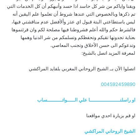
ويقنا واياكم من شر كل حاسد اذا حسد وأنبهكم أن كل الخدمات التي
تم ذكرها وبالخصوص التي عندها شروط أن تعلموا علم اليقين أنه
ليس باستطاعتي البتة قبول اي عذر وألأفضل عدم مناقشتي فيها،
فالشرط حكم والله أعلم فشروطنا فيها مصلحة لكم وان قرئتموها
بعناية تجدونها تقيكم وتحفظكم وتسلمكم من شر الدنيا وهمها
وتدعوكم الى حسن الأخلاق وتجنب المعاصي.
لمعرفة المزيد اتصل بالشيخ:
اتصلوا الآن بــ الشيخ الروحاني المغربي بلقايد المراكشي
004592459890
او راسلنــــــــــــــــــــــــا علي الــــــواتــــــــــــساب
او قم بزيارة احدي مواقعنا
الشيخ الروحاني المراكشي