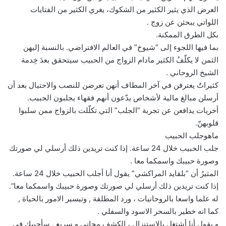
العرض الذي يثير الكثير من الشكوك، يغري الكثير من الفتايات
اللواتي يبحثن عن زوج .
بكل الطرق الممكنة.
بما فيها اللجوء إلى “شيوخ” في العالم الافتراضي. بالنسبة إليهن
الثمن لا يكلّفُ الكثير مادام الزواج من الحبيب سيتحقق بعدَ خِدمة
الشيخ الروحاني .
كثيراتٌ يعترفن في آخر المطاف أنهن تعرضن للنصب والاحتيال بعد أن
أرسلن مبالغ مالية لأشخاص يدّعون أنهم فقهاء يجلبون الحبيب.
أخريات يدافعن عن تجربة “الجلب” التي تكلّلت بالزواج ممن سلبوا
قلوبهنّ.
ماهوجلب الحبيب
جلب الحبيب خلال 24 ساعة. إذا كنت تريدين ذلك أرسلي لي صورتك
وصورة حبيبك واسمكما معا .
المثيرُ أن “بلقايد المراكشي” يقول أنا أجلب الحبيب خلال 24 ساعة.
إذا كنت تريدين ذلك أرسلي لي صورتك وصورة حبيبك واسمكما معا”.
له علما واسعا بالروحانيات ، ورد المطلقة , وتيسير الامور بالحياة ,
كما انه خطير بالسحر الاسود والسفلي .
و يقول أنا أشتغل بالاستنزال ، الكشف مجاني و سريع . سأجيبك في