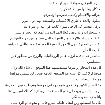
اسرار القرءان سواء السور او الا عداد
الاذكار وما لها من طاقة كونية
العزائم والاقسام وكيفية تصريفها وتصرفها
الملوك والخدام طرق الا كتساب والمنفعة بهم دون ضرر
الرقى تفسير كل الرقى سواء كانت قرءانية او غير ذالك
الا ستخارات والتى هى فعلا المد اليومي لمعرفة الخير والشر
تنقية الا جساد والارواح من الثغرات التى تصيبها من جراء العوارض
القصص المعبرة حول الا مور الكونية الموجودة معنا والتى لا نراهم
بطبيعة الحال
اساطير هى نافذة لرؤية عالم الروحانيات والروح من منظور غير
المسلمين
كل هذه المحاور وغيرها سيتضمنهم هذا الموقع ان شاء الله ولان
هدفنا اولا قبل كل شئ هو المنفعة العامة فنحن لن نسمي موقعنا
مملكة الروحانيات
ولا الشيخ الكبير ولا اقوى شيخ روحاني موقعنا بسيط يحتوى المعرفة
الروحانية لمن يريدها ويقدم المساعدة الروحانية كذالك لمن يريدها
وانا يدي ممدودة لكم
بكل ما استطيع ولن ابخل عليكم بشروحات او بحوث او الرد على