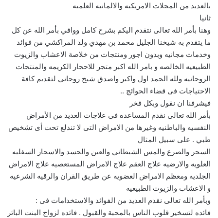
بالعديد من المجلات الامريكيه والالمانيه العلميه
ثانيا
وهنا بأمر الله تعالى نتقدم اليكم بشرح كامل ووافي بأمر الله عن كل
ما يتقدم به شيخنا الجليل محمد بن مهدي ولد المراكشي من فوائد
وخدمات مجانيه وبدون اجور ومنتجات من خلاصة الاعشاب والزيوت
الطبيعيه الخالصه و بامر الله اكبر متجر للاحجار الكريمه والمنتجات
الروحانيه ولله الحمد اول واكبر واصدق شيخ روحاني لتقديم كافة
الاحتياجات فى قضاء الحوائج ..
فيشرفنا ان نقول وبكل فخر
بأمر الله تعالى نقدم المساعده فى علاجات العديد من الأمراض
النفسيه والباطنيه وغيرها من الامراض التى لا تندلع تحت أى تشخيص
طبي . على سبيل المثال
السحر والصرع والمس الشيطاني والعين والحسد والاسحار السفليه
العلويه والارضيه علاج العقم علاج الامراض المستعصيه علاج الامراض
الجلديه ومعظم الامراض العضويه عن طريق القران والرقيه الشرعيه
و الاعشاب والزيوت الطبيعيه
وبأمر الله تعالى نقدم العديد من الفوائد والاستخدامات فى :
فائده لتسخير قلوب الناس بالمحبة والقبول . فائده لزواج البنت البائر