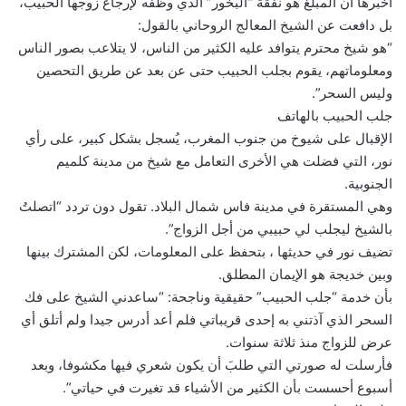
أخبرها أن المبلغ هو نفقة “البخور” الذي وظّفه لإرجاع زوجها الحبيب،
بل دافعت عن الشيخ المعالج الروحاني بالقول:
“هو شيخ محترم يتوافد عليه الكثير من الناس، لا يتلاعب بصور الناس
ومعلوماتهم، يقوم بجلب الحبيب حتى عن بعد عن طريق التحصين
وليس السحر”.
جلب الحبيب بالهاتف
الإقبال على شيوخ من جنوب المغرب، يُسجل بشكل كبير، على رأي
نور، التي فضلت هي الأخرى التعامل مع شيخ من مدينة كلميم
الجنوبية.
وهي المستقرة في مدينة فاس شمال البلاد. تقول دون تردد “اتصلتُ
بالشيخ ليجلب لي حبيبي من أجل الزواج”.
تضيف نور في حديثها ، بتحفظ على المعلومات، لكن المشترك بينها
وبين خديجة هو الإيمان المطلق.
بأن خدمة “جلب الحبيب” حقيقية وناجحة: “ساعدني الشيخ على فك
السحر الذي آذتني به إحدى قريباتي فلم أعد أدرس جيدا ولم أتلق أي
عرض للزواج منذ ثلاثة سنوات.
فأرسلت له صورتي التي طلبَ أن يكون شعري فيها مكشوفا، وبعد
أسبوع أحسست بأن الكثير من الأشياء قد تغيرت في حياتي”.