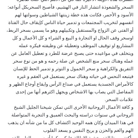
السحر والشعوذة انتشار النار في الهشيم، فأصبح السحربكل أنواعه:
الأسود و الأحمر، فكانت هذه خطة زينتها الشياطين وسولتها لهم
انفسهم لتخريب المجتمعات و تدمير حياة الناس كإيقاف حال الفتاة
أو الفتى عن الزواج والمستقبل وتكبيلهم وهو ما يسمى بسحر الربط،
اوسحر وقف الحال او التجارة و البيع و الشراء و كل الأعمال و كل
المشاريع او توقيف الموظف وتعطيله عن وظيفته فيكره عمله
ويتخلف في مواعيده حتى يصبح عرضة للطرد و تعطيل العامل عن
عمله وهناك سحر منع الشخص عن صلة رحمه و هو من نوع سحر
التفريق والكراهية و سحر الخمول و التوتر و تدمير الحظ للإنسان
فيتبعه النحس في حياته وهناك سحر يستعمل في العقم و غيره
كالأمراض الجسدية يستعمل في صداع الرأس وايقاع أوجاع الظهر و
المفاصل التي يصاب بها الاشخاص ويجهل اكثرهم أنها من إحدى
علامات السحر.
و كافة الأعمال الروحانية الأخرى التي تمكن شيخنا الجليل الشيخ
الروحاني في سنوات دراسته والبحث العميق و التجربة المتواصلة
في هذا الميدان وكان همه الوحيد اكتشاف كل ما من شأنه ان يذهب
الهم والغم والحزن و يريح النفس و يسعد القلوب
وأكتفي بهذا القدر خشية الاطالة عليكم وكما أتمنى من العلي القدير