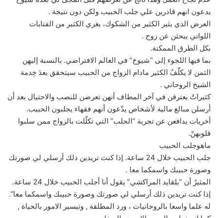
يدعون انهم قادرين علي جلب الحبيب ولكن دون نتيجة .
العرض الذي يثير الكثير من الشكوك، يغري الكثير من الفتايات
اللواتي يبحثن عن زوج .
بكل الطرق الممكنة.
بما فيها اللجوء إلى “شيوخ” في العالم الافتراضي. بالنسبة إليهن
الثمن لا يكلّفُ الكثير مادام الزواج من الحبيب سيتحقق بعدَ خِدمة
الشيخ الروحاني .
كثيراتٌ يعترفن في آخر المطاف أنهن تعرضن للنصب والاحتيال بعد أن
أرسلن مبالغ مالية لأشخاص يدّعون أنهم فقهاء يجلبون الحبيب.
أخريات يدافعن عن تجربة “الجلب” التي تكلّلت بالزواج ممن سلبوا
قلوبهنّ.
ماهوجلب الحبيب
جلب الحبيب خلال 24 ساعة. إذا كنت تريدين ذلك أرسلي لي صورتك
وصورة حبيبك واسمكما معا .
المثيرُ أن “بلقايد المراكشي” يقول أنا أجلب الحبيب خلال 24 ساعة.
إذا كنت تريدين ذلك أرسلي لي صورتك وصورة حبيبك واسمكما معا”.
له علما واسعا بالروحانيات ، ورد المطلقة , وتيسير الامور بالحياة ,