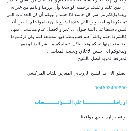
أن يمن علينا وعليكم برحمته الواسعة وأن يرزقنا واياكم من خيراته
ويقنا واياكم من شر كل حاسد اذا حسد وأنبهكم أن كل الخدمات التي
تم ذكرها وبالخصوص التي عندها شروط أن تعلموا علم اليقين أنه
ليس باستطاعتي البتة قبول اي عذر وألأفضل عدم مناقشتي فيها،
فالشرط حكم والله أعلم فشروطنا فيها مصلحة لكم وان قرئتموها
بعناية تجدونها تقيكم وتحفظكم وتسلمكم من شر الدنيا وهمها
وتدعوكم الى حسن الأخلاق وتجنب المعاصي.
لمعرفة المزيد اتصل بالشيخ:
اتصلوا الآن بــ الشيخ الروحاني المغربي بلقايد المراكشي
004592459890
او راسلنــــــــــــــــــــــــا علي الــــــواتــــــــــــساب
او قم بزيارة احدي مواقعنا