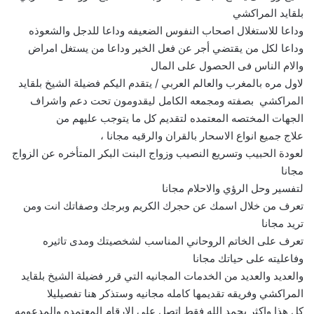
بلقايد المراكشي
وداعا للاستغلال اصحاب النفوس الضعيفه وداعا للدجل والشعوذه
وداعا لكل من يقتضي أجر عن فعل الخير وداعا من يستغل امراض
والام الناس فى الحصول على المال
لاول مره بالمغرب والعالم العربي / يتقدم اليكم فضيلة الشيخ بلقايد
المراكشي بصفته ومجمعه الكامل ليقدومون تحت دعم واشراف
الجهات المختصه المعتمده لتقديم كل ما يتوجب عليهم من
علاج جميع انواع الاسحار بالقران والرقيه مجانا ،
لعودة الحبيب وتسريع النصيب وزواج البنت البكر المتأخره عن الزواج
مجانا
لتفسير وحل الرؤي والاحلام مجانا
تعرف من خلال اسمك عن حجرك الكريم وبرجك وصفاتك انت ومن
تريد مجانا
تعرف على الخاتم الروحاني المناسب لشخصيتك ومدى تاثيره
وفاعليته على حياتك مجانا
والعديد والعديد من الخدمات المجانيه التي قرر فضيلة الشيخ بلقايد
المراكشي وفريقه تقديمها كامله مجانيه وستذكر هنا تفصيليلا
كل هذا واكثر بحمد الله فقط اتصل على الارقام المعتمده والمدعومه