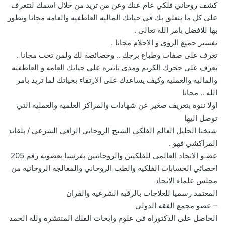
كشف روحاني فلكي عام عنك وعن من تريد من خلال اسمك لتتعرف
على كل ما يتعلق بك فى حياتك الماليه العاطفيه والعامه مجانا وتطور
بها للافضل بامر الله تعالى .
تفسير جميع الرؤى و الاحلام مجانا .
تعرف على صفات وطباع برجك .. وخصائصه لك ولمن تحب مجانا .
تعرف على حجرك الكريم ومدى تاثيره على حياتك العامه و العاطفيه
والماليه والعمليه وكيف يساعدك على الارتقاء بحياتك لما تريد بامر
الله .. مجانا
اولا ننوه بتعريف صغير عن شهادات والمراكز العلميه والعمليه التي
توصل اليها
شيخنا الجليل العالم الفلكي الشيخ الروحاني الراقي الشرعي / بلقايد
المراكشي فهو .
عضـو الاتحاد العالمي للفلكيين والروحانيين بفرنسا بعضويه رقم 205
اخصائي الحسابات الفلكيه والطب الروحاني والمعالجه الروحانيه من
مجلس علماء الاتحاد
المعتمد رسميا للعلاجات بالرقيه الشرعيه والقران
– عضو مجمع الفقه الدولي
الحاصل على الدكتوراه فى علوم وابحاث الفلك المنتشره ولله الحمد