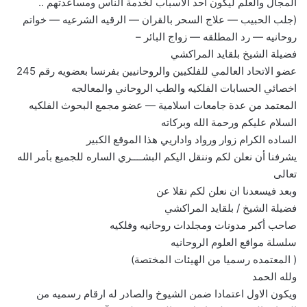
المجال والعلم ليكون أحد الأسباب لخدمة الناس ومساعدتهم ..
(جلب الحبيب — علاج السحر بالقران — الرقيه الشرعيه — خواتم
روحانيه — رد المطلقه — زواج البائر –
فضيلة الشيخ بلقايد المراكشي
عضو الاتحاد العالمي للفلكيين والروحانيين بفرنسا بعضويه رقم 245
اخصائي الحسابات الفلكيه والطب الروحاني والمعالجه
المعتمد من عدة جامعات اسلامية — عضو مجمع البحوث الفلكيه
السلام عليكم ورحمة الله وبركاته
الساده الكرام زوار ورواد واداريي هذا الموقع الكبير
يشرفنا أن نعلن لكم وننقل اليكم البشــــري الساره للجميع بأمر الله
تعالى
وبعد فيسعدنا ان نعلن لكم نقلا عن
فضيلة الشيخ / بلقايد المراكشي
صاحب أكبر مدونات ومجلدات روحانيه وفلكيه
سلسلة مواقع العلوم الروحانيه
( المعتمده رسميا من الهيئات المختصة)
ولله الحمد
ويكون الاول اعتمادا ضمن الشيوخ والصادر له ارقام رسميه من