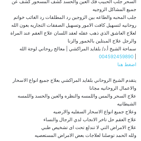
السحر جلب الحبيب فك العين والحسد كشف المسحور كشف عن
جميع المشاكل الزوجيه
جلب المحبه والطاعه بين الزوجين رد المطلقات رد الغائب خواتم
روحانيه لتسهيل كافت الامور وتسهيل الصفقات التجاريه بعون الله
لعلاج العاشق الذي ذهب عقله لعقد اللسان علاج العقم عند المراة
والرجل علاج المبتلين بالخمور والزنا
سماحة الشيخ أ.د/ بلقايد المراكشي | معالج روحاني لوجة الله
004592459890
|
اضغط هنا
يتقدم الشيخ الروحاني بلقايد المراكشي بعلاج جميع انواع الاسحار
والاعمال الروحانيه مجانا
علاج السحر والمس واللمسه والنظره والعين والحسد واللمسه
الشيطانيه
وعلاج جميع انواع الاسحار السفليه والارضيه
علاج العقم حل تاخر الانجاب لدي الرجال والنساء
علاج الامراض التي لا تندلع تحت اى تشخيص طبي
ولله الحمد توصلنا لعلاجات بعض الامراض المستعصيه