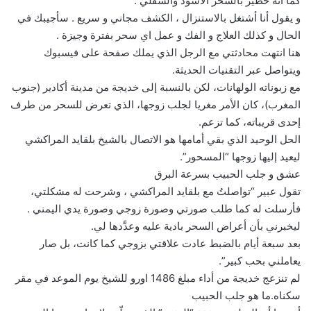
كما انه خطير بالسحر الاسود والسفلي .
و يقول أنا أشتغل بالاستنزال ، الكشف مجاني و سريع . سأجيبك في
الحال و كذلك العلاج و الفك و عمل اي سحر بفترة وجيزة .
هنا انتهت محادثتي مع الرجل الذي يملك صفحة على فيسبوك
ويتواصل عبر التقنيات الحديثة.
مع زبوناته الولهانات، لكن بالنسبة إلى خديجة من مدينة أكادير (جنوب
المغرب)، كان الأمر مغريا لجلب زوجها، الذي تعرض للسحر من طرف
إحدى قريباته، كما تزعم.
الحل الوحيد الذي بقي أمامها هو الاتصال بالشيخ بلقايد المراكشي
ليعيد إليها زوجها “المسحور”.
عشق و جلب الحبيب بسرعة البرق
تقول عبير “تواصلتُ مع بلقايد المراكشي ، وشرحت له مشكلتي،
فأرسلت له كما طلب صورتي وصورة زوجي وصورة يدي اليمني .
ليخبرني بأن أعراض السحر بادية عليه وعدَّدها لي.
بعد سبعة أيام بالضبط عادت علاقتي بزوجي كما كانت، بل صار
يعاملني بحب كبير”.
لم تنزعج خديجة من أداء مبلغ 1486 اورو للشيخ يوم الموعد في مقر
سكناه.ما هو جلب الحبيب