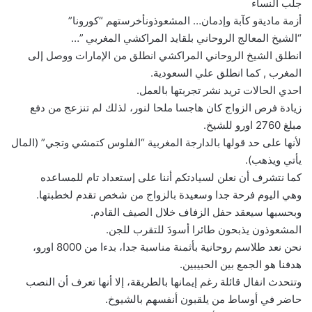
جلب النساء
أزمة ماديةو كآبة وإدمان… المشعوذونأخرستهم “كورونا”
“الشيخ المعالج الروحاني بلقايد المراكشي المغربي ”…
انطلق الشيخ الروحاني المراكشي انطلق من الإمارات ووصل إلى
المغرب , كما انطلق علي السعودية.
احدي الحالات تريد نشر تجربتها بالعمل.
زيادة فرص الزواج كان هاجسا ملحا لنور، لذلك لم تنزعج من دفع
مبلغ 2760 اورو للشيخ.
لأنها على حد قولها بالدارجة المغربية “الفلوس كتمشي وتجي” (المال
يأتي ويذهب).
كما نتشرف أن نعلن لسيادتكم أننا على إستعداد تام للمساعده
وهي اليوم فرحة جدا وسعيدة بالزواج من شخص تقدم لخطبتها.
وبحسبها سيعقد حفل الزفاف خلال الصيف القادم.
المشعوذون يذبحون طائرا أسودَ للتقرب للجن.
نحن نعد طلاسم روحانية بأثمنة مناسبة جدا، بدءا من 8000 اورو،
هدفنا هو الجمع بين الحبيبين.
وتتحدث انفال قائلة رغم إيمانها بالطريقة، إلا أنها تعرف أن النصب
حاضر في أوساط من يلقبون أنفسهم بالشيوخ.