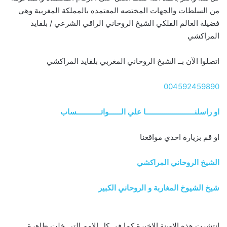
من السلطات والجهات المختصه المعتمده بالمملكة المغربية وهي
فضيلة العالم الفلكي الشيخ الروحاني الراقي الشرعي / بلقايد
المراكشي
اتصلوا الآن بــ الشيخ الروحاني المغربي بلقايد المراكشي
004592459890
او راسلنــــــــــــــــــــــــا علي الــــــواتــــــــــــساب
او قم بزيارة احدي مواقعنا
الشيخ الروحاني المراكشي
شيخ الشيوخ المغاربة و الروحاني الكبير
انتشرت هذه الاوينة الاخيرة كما في كل الامم التي خلت ظاهرة