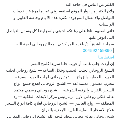
الكثير من الناس في حاجة اليه .
ولان الكثير من زوار الموقع استفسروني غير ما مرة عن خدمات
التواصل والا تصال الموجودة بكثرة هذه الا يام وخاصة الفايبر او
الواتساب
فاني اضعهم بناءا على رغبتكم اخوتي واضع ايضا كل وسائل التواصل
التى اتوفر عليها
سماحة الشيخ أ.د/ بلقايد المراكشي | معالج روحاني لوجة الله
004592459890
|
اضغط هنا
إن أردت جلب غائب أو حبيب جلبا سريعا كلمح البصر
الشيخ الروحاني لجلب الحبيب وخلال الساعه — شيخ روحاني لجلب
الحبيب للخطبه والزواج — شيخ روحاني لجلب الحبيب بسرعه
مجرب مضمون معتمد ثقه — الشيخ الروحاني لعلاج جميع انواع
السحر بالقران والرقيه الشرعيه — شيخ روحاني رسمي معتمد —
عالم فلكي روحاني لاول مره رئيس مركز الابحاث الفلكيه — رد
المطلقه — زواج العانس — الشيخ الروحاني لعلاج كافة انواع السحر
علاج الاسحار السفليه العلويه الارضيه بالقران
شيخ روحانى يعالج مجانى مجانا لوجه الله الشيخ الروحانى المغربي