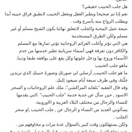
هل جلب الحبيب حقيقي؟
نعم إذا تم صحيحا ويطير العقل ويجعل الحبيب لايطيق فراق حبيبه أبدا
ويطلب الزواج منه بأسرع وقت .
نتيجة عمل المحبة والجلب لاتتعلق نهائيا بكون الشيخ مسلم أو غير
مسلم ولكن الطرق المستخدمة
هي التي تؤثر وأغلب العزائم الروحانية تؤتي ثمارها مع المسلم
والكافر دون تفرقة فهي أسماء سريانية تطير خدمتها من خدم
الأسماء وروح بها ودخل خلوتها وكل يقع على يوافقه طبعا ودينا.
ماهو جلب الحبيب
ما هو جلب الحبيب, أرسلي لي صورتكِ وصورةَ حبيبكِ الذي تريدين
جَلْبَهُ، وفي ظرف سبعة أيام سيعود إليكِ.
وقد قال الفقيه “بلقايد المراكشي”، ملك علم الروحانيات و السحر
الاسود , حين سأل عن جدية خدمة “جلب الحبيب” .التي يقدمها
للنساء والرجال من مختلف البلاد العربية و الاوروبية.
يسألوني العديد من النساء و الرجال عن , جلب الحبيب ,او سحر
الجلب .
ولكن يستهلكون وقت كبير بالسؤال عدة مرات و مخاوفهم من .
عدم نجاح العمل وهذا ناتج عن تعرضهم قبل المجئ لي لعدة شيوخ