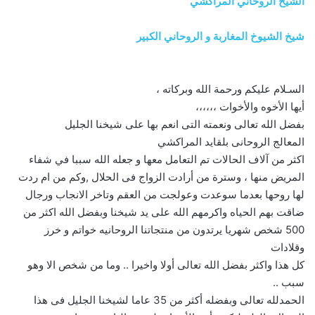
الشيخ الروحاني المراكشي
شيخ الشيوخ المغاربة و الروحاني الكبير
السـلام عليكم ورحمة الله وبركاته ،
أيها الأخوه والأخوات ،،،،،،
بفضل الله تعالى ونعمته التى انعم بها على شيخنا الجليل
المعالج الروحانى بلقايد المراكشي
اكثر من آلاف الحالات تم التعامل معها و جعله الله سببا في شفاء
المريض منها ، وسترة من أرادت الزواج فى الحلال ,وكم من ام ردت
لها روحها بعدما سوعدت وعولجت من العقم وتاخر الانجاب ورجال
ضاقت بهم الحياه واكرمهم الله على يد شيخنا وبفضل الله اكثر من
500 شخص شهريا يرتدون من منتجاتنا الروحانيه خواتم و خرز
وقلادات
كل هذا واكثر بفضل الله تعالى أولا واخيرا .. وما من شخص الا وهو
سبب ..
الحمدلله تعالى وبفضله أكثر من 35 عاما لشيخنا الجليل فى هذا