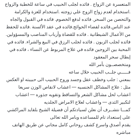
المتعسرة عن الزواج . فائده لجلب الحبيب في ساعة للخطبة والزواج
.استخدام لعدم زواج الزوج علي زوجته .استخدام للعزة والكرامة
والتحصن من السحر. فائده لدفع الخصوم. فائده في القبول والجاه
عند الناس.فائده لقضاء الحوائج.فائده في عقد الألسنة .فائده للحفظ
من الأعمال الشيطانية . فائده للقضاة وأرباب المناصب والمسؤولين.
فائده لجلب الزبون . فائده لجلب الرزق في البيع والشراء. فائده في
المحبة بين الزوجين فائده في علاج المربوط عن النساء ، فائده في
إبطال سحر المعقود
ومتخصصــون بأمر الله
فــــــي جلــب الحبيب خلال ساعه
بمعني : جلب وخطف عقل وجسد وروح الحبيب الى حبيبته او العكس
مثل : علاج المشاكل الجنسيه — اعشاب لانقاص الوزن سريعا
اعشاب لحل مشاكل الشعر والتساقط وتقويه جذوره — اعشاب
لتكبير الثدى — واعشاب لعلاج الامراض الجلديه
كمـــا نتشــرف أن نعلن لسيادتكم أن فضيلة الشيخ بلقايد المراكشي
على إستعداد تام للمساعده وبامر الله تعالى
يقدم أصدق واسرع كشف روحاني كامل مجاني عن طريق الهاتف
مباشره