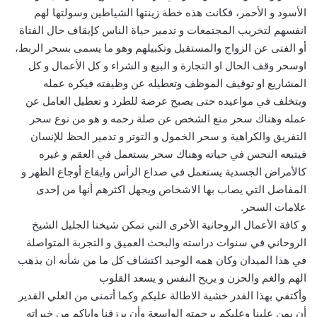
الأسود و الأحمر، فكانت هذه خطة زينتها الشياطين وسولتها لهم
انفسهم لتخريب المجتمعات و تدمير حياة الناس كإيقاف حال الفتاة
أو الفتى عن الزواج والمستقبل وتكبيلهم وهو ما يسمى بسحر الربط،
اوسحر وقف الحال او التجارة و البيع و الشراء و كل الأعمال و كل
المشاريع او توقيف الموظف وتعطيله عن وظيفته فيكره عمله
ويتخلف في مواعيده حتى يصبح عرضة للطرد و تعطيل العامل عن
عمله وهناك سحر منع الشخص عن صلة رحمه و هو من نوع سحر
التفريق والكراهية و سحر الخمول و التوتر و تدمير الحظ للإنسان
فيتبعه النحس في حياته وهناك سحر يستعمل في العقم و غيره
كالأمراض الجسدية يستعمل في صداع الرأس وايقاع أوجاع الظهر و
المفاصل التي يصاب بها الاشخاص ويجهل اكثرهم أنها من إحدى
علامات السحر.
و كافة الأعمال الروحانية الأخرى التي تمكن شيخنا الجليل الشيخ
الروحاني في سنوات دراسته والبحث العميق و التجربة المتواصلة
في هذا الميدان وكان همه الوحيد اكتشاف كل ما من شأنه ان يذهب
الهم والغم والحزن و يريح النفس و يسعد القلوب
وأكتفي بهذا القدر خشية الاطالة عليكم وكما أتمنى من العلي القدير
أن يمن علينا وعليكم برحمته الواسعة وأن يرزقنا واياكم من خيراته