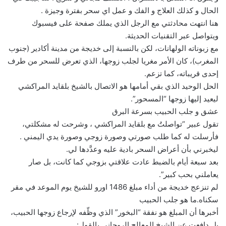
الحال و كذلك العلاج و الفك و عمل اي سحر بفترة وجيزة .
هنا انتهت محادثتي مع الرجل الذي يملك صفحة على فيسبوك
ويتواصل عبر التقنيات الحديثة.
مع زبوناته الولهانات، لكن بالنسبة إلى خديجة من مدينة أكادير (جنوب
المغرب)، كان الأمر مغريا لجلب زوجها، الذي تعرض للسحر من طرف
إحدى قريباته، كما تزعم.
الحل الوحيد الذي بقي أمامها هو الاتصال بالشيخ بلقايد المراكشي
ليعيد إليها زوجها “المسحور”.
عشق و جلب الحبيب بسرعة البرق
تقول عبير “تواصلتُ مع بلقايد المراكشي ، وشرحت له مشكلتي،
فأرسلت له كما طلب صورتي وصورة زوجي وصورة يدي اليمني .
ليخبرني بأن أعراض السحر بادية عليه وعدَّدها لي.
بعد سبعة أيام بالضبط عادت علاقتي بزوجي كما كانت، بل صار
يعاملني بحب كبير”.
لم تنزعج خديجة من أداء مبلغ 1486 اورو للشيخ يوم الموعد في مقر
سكناه.ما هو جلب الحبيب
أخبرها أن المبلغ هو نفقة “البخور” الذي وظّفه لإرجاع زوجها الحبيب،
بل دافعت عن الشيخ المعالج الروحاني بالقول: