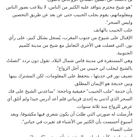
“هو شيخ محترم يتوافد عليه الكثير من الناس، لا يتلاعب بصور الناس
ومعلوماتهم، يقوم بجلب الحبيب حتى عن بعد عن طريق التحصين
وليس السحر”.
جلب الحبيب بالهاتف
الإقبال على شيوخ من جنوب المغرب، يُسجل بشكل كبير، على رأي
نور، التي فضلت هي الأخرى التعامل مع شيخ من مدينة كلميم
الجنوبية.
وهي المستقرة في مدينة فاس شمال البلاد. تقول دون تردد “اتصلتُ
بالشيخ ليجلب لي حبيبي من أجل الزواج”.
تضيف نور في حديثها ، بتحفظ على المعلومات، لكن المشترك بينها
وبين خديجة هو الإيمان المطلق.
بأن خدمة “جلب الحبيب” حقيقية وناجحة: “ساعدني الشيخ على فك
السحر الذي آذتني به إحدى قريباتي فلم أعد أدرس جيدا ولم أتلق أي
عرض للزواج منذ ثلاثة سنوات.
فأرسلت له صورتي التي طلبَ أن يكون شعري فيها مكشوفا، وبعد
أسبوع أحسست بأن الكثير من الأشياء قد تغيرت في حياتي”.
جلب النساء
أزمة ماديةو كآبة وإدمان… المشعوذونأخرستهم “كورونا”