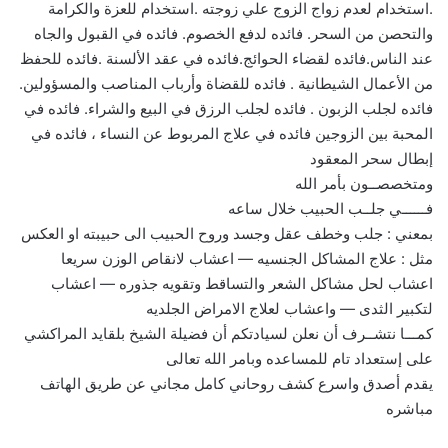
.استخدام لعدم زواج الزوج علي زوجته .استخدام للعزة والكرامة
والتحصن من السحر. فائده لدفع الخصوم. فائده في القبول والجاه
عند الناس.فائده لقضاء الحوائج.فائده في عقد الألسنة .فائده للحفظ
من الأعمال الشيطانية . فائده للقضاة وأرباب المناصب والمسؤولين.
فائده لجلب الزبون . فائده لجلب الرزق في البيع والشراء. فائده في
المحبة بين الزوجين فائده في علاج المربوط عن النساء ، فائده في
إبطال سحر المعقود
ومتخصصــون بأمر الله
فــــــي جلــب الحبيب خلال ساعه
بمعني : جلب وخطف عقل وجسد وروح الحبيب الى حبيبته او العكس
مثل : علاج المشاكل الجنسيه — اعشاب لانقاص الوزن سريعا
اعشاب لحل مشاكل الشعر والتساقط وتقويه جذوره — اعشاب
لتكبير الثدى — واعشاب لعلاج الامراض الجلديه
كمـــا نتشــرف أن نعلن لسيادتكم أن فضيلة الشيخ بلقايد المراكشي
على إستعداد تام للمساعده وبامر الله تعالى
يقدم أصدق واسرع كشف روحاني كامل مجاني عن طريق الهاتف
مباشره