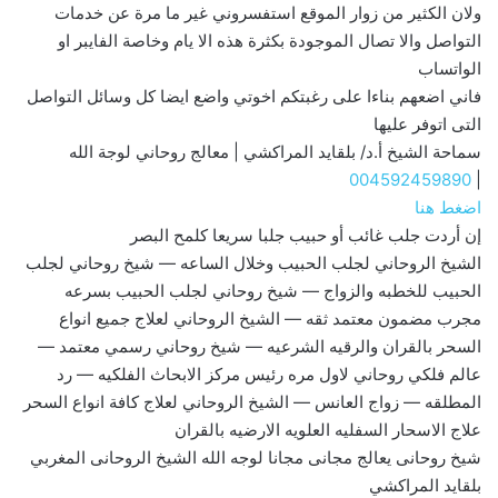
ولان الكثير من زوار الموقع استفسروني غير ما مرة عن خدمات
التواصل والا تصال الموجودة بكثرة هذه الا يام وخاصة الفايبر او
الواتساب
فاني اضعهم بناءا على رغبتكم اخوتي واضع ايضا كل وسائل التواصل
التى اتوفر عليها
سماحة الشيخ أ.د/ بلقايد المراكشي | معالج روحاني لوجة الله
004592459890
|
اضغط هنا
إن أردت جلب غائب أو حبيب جلبا سريعا كلمح البصر
الشيخ الروحاني لجلب الحبيب وخلال الساعه — شيخ روحاني لجلب
الحبيب للخطبه والزواج — شيخ روحاني لجلب الحبيب بسرعه
مجرب مضمون معتمد ثقه — الشيخ الروحاني لعلاج جميع انواع
السحر بالقران والرقيه الشرعيه — شيخ روحاني رسمي معتمد —
عالم فلكي روحاني لاول مره رئيس مركز الابحاث الفلكيه — رد
المطلقه — زواج العانس — الشيخ الروحاني لعلاج كافة انواع السحر
علاج الاسحار السفليه العلويه الارضيه بالقران
شيخ روحانى يعالج مجانى مجانا لوجه الله الشيخ الروحانى المغربي
بلقايد المراكشي