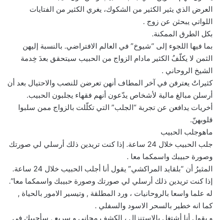
العرض الذي يثير الكثير من الشكوك، يغري الكثير من الفتايات
اللواتي يبحثن عن زوج .
بكل الطرق الممكنة.
بما فيها اللجوء إلى “شيوخ” في العالم الافتراضي. بالنسبة إليهن
الثمن لا يكلّفُ الكثير مادام الزواج من الحبيب سيتحقق بعدَ خِدمة
الشيخ الروحاني .
كثيراتٌ يعترفن في آخر المطاف أنهن تعرضن للنصب والاحتيال بعد أن
أرسلن مبالغ مالية لأشخاص يدّعون أنهم فقهاء يجلبون الحبيب.
أخريات يدافعن عن تجربة “الجلب” التي تكلّلت بالزواج ممن سلبوا
قلوبهنّ.
ماهوجلب الحبيب
جلب الحبيب خلال 24 ساعة. إذا كنت تريدين ذلك أرسلي لي صورتك
وصورة حبيبك واسمكما معا .
المثيرُ أن “بلقايد المراكشي” يقول أنا أجلب الحبيب خلال 24 ساعة.
إذا كنت تريدين ذلك أرسلي لي صورتك وصورة حبيبك واسمكما معا”.
له علما واسعا بالروحانيات ، ورد المطلقة , وتيسير الامور بالحياة ,
كما انه خطير بالسحر الاسود والسفلي .
و يقول أنا أشتغل بالاستنزال ، الكشف مجاني و سريع . سأجيبك في