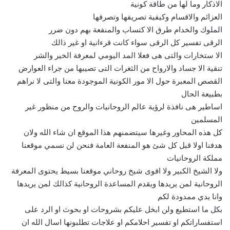
الاذكار وما لها من طاقة كونية
العزائم والاقسام وكيفية تصريفها وتصرفها
الملوك والخدام طرق الا كتساب والمنفعة بهم دون ضرر
الرقى تفسير كل الرقى سواء كانت قرءانية او غير ذالك
الا ستخارات والتى هى فعلا المد اليومي لمعرفة الخير والشر
تنقية الا جساد والارواح من الثغرات التى تصيبها من جراء العوارض
القصص المعبرة حول الا مور الكونية الموجودة معنا والتى لا نراهم
بطبيعة الحال
اساطير هى نافذة لرؤية عالم الروحانيات والروح من منظور غير
المسلمين
كل هذه المحاور وغيرها سيتضمنهم هذا الموقع ان شاء الله ولان
هدفنا اولا قبل كل شئ هو المنفعة العامة فنحن لن نسمي موقعنا
مملكة الروحانيات
ولا الشيخ الكبير ولا اقوى شيخ روحاني موقعنا بسيط يحتوى المعرفة
الروحانية لمن يريدها ويقدم المساعدة الروحانية كذالك لمن يريدها
وانا يدي ممدودة لكم
بكل ما استطيع ولن ابخل عليكم بشروحات او بحوث او الرد على
استفساراتكم او تفسير احلامكم او علاجات تطلبونها اسال الله ان