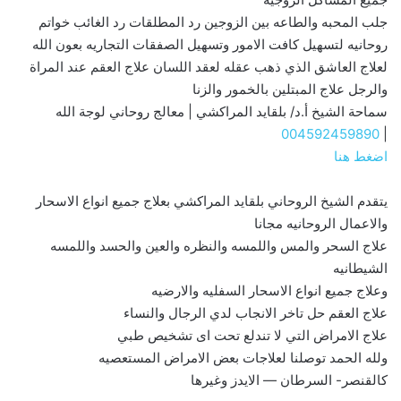
جلب المحبه والطاعه بين الزوجين رد المطلقات رد الغائب خواتم
روحانيه لتسهيل كافت الامور وتسهيل الصفقات التجاريه بعون الله
لعلاج العاشق الذي ذهب عقله لعقد اللسان علاج العقم عند المراة
والرجل علاج المبتلين بالخمور والزنا
سماحة الشيخ أ.د/ بلقايد المراكشي | معالج روحاني لوجة الله
004592459890
|
اضغط هنا
يتقدم الشيخ الروحاني بلقايد المراكشي بعلاج جميع انواع الاسحار
والاعمال الروحانيه مجانا
علاج السحر والمس واللمسه والنظره والعين والحسد واللمسه
الشيطانيه
وعلاج جميع انواع الاسحار السفليه والارضيه
علاج العقم حل تاخر الانجاب لدي الرجال والنساء
علاج الامراض التي لا تندلع تحت اى تشخيص طبي
ولله الحمد توصلنا لعلاجات بعض الامراض المستعصيه
كالقنصر- السرطان — الايدز وغيرها