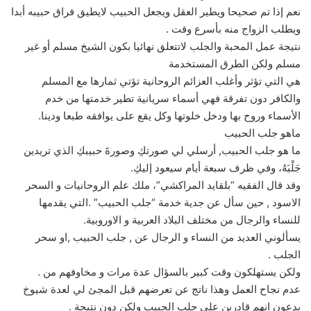
نعم إذا تم صحيحا ويطير العقل ويجعل الحبيب لايطيق فراق حبيبه أبدا
ويطلب الزواج منه بأسرع وقت .
نتيجة عمل المحبة والجلب لاتتعلق نهائيا بكون الشيخ مسلم أو غير
مسلم ولكن الطرق المستخدمة
هي التي تؤثر وأغلب العزائم الروحانية تؤتي ثمارها مع المسلم
والكافر دون تفرقة فهي أسماء سريانية تطير خدمتها من خدم
الأسماء وروح بها ودخل خلوتها وكل يقع على يوافقه طبعا ودينا.
ماهو جلب الحبيب
ما هو جلب الحبيب, أرسلي لي صورتكِ وصورةَ حبيبكِ الذي تريدين
جَلْبَهُ، وفي ظرف سبعة أيام سيعود إليكِ.
وقد قال الفقيه “بلقايد المراكشي”، ملك علم الروحانيات و السحر
الاسود , حين سأل عن جدية خدمة “جلب الحبيب” .التي يقدمها
للنساء والرجال من مختلف البلاد العربية و الاوروبية.
يسألوني العديد من النساء و الرجال عن , جلب الحبيب ,او سحر
الجلب .
ولكن يستهلكون وقت كبير بالسؤال عدة مرات و مخاوفهم من .
عدم نجاح العمل وهذا ناتج عن تعرضهم قبل المجئ لي لعدة شيوخ
يدعون انهم قادرين علي جلب الحبيب ولكن دون نتيجة .