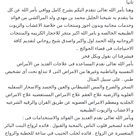
ثانيا
وهنا بأمر الله تعالى نتقدم اليكم بشرح كامل ووافي بأمر الله عن كل
ما يتقدم به شيخنا الجليل محمد بن مهدي ولد المراكشي من فوائد
وخدمات مجانيه وبدون اجور ومنتجات من خلاصة الاعشاب والزيوت
الطبيعيه الخالصه و بامر الله اكبر متجر للاحجار الكريمه والمنتجات
الروحانيه ولله الحمد اول واكبر واصدق شيخ روحاني لتقديم كافة
الاحتياجات فى قضاء الحوائج ..
فيشرفنا ان نقول وبكل فخر
بأمر الله تعالى نقدم المساعده فى علاجات العديد من الأمراض
النفسيه والباطنيه وغيرها من الامراض التى لا تندلع تحت أى تشخيص
طبي . على سبيل المثال
السحر والصرع والمس الشيطاني والعين والحسد والاسحار السفليه
العلويه والارضيه علاج العقم علاج الامراض المستعصيه علاج الامراض
الجلديه ومعظم الامراض العضويه عن طريق القران والرقيه الشرعيه
و الاعشاب والزيوت الطبيعيه
وبأمر الله تعالى نقدم العديد من الفوائد والاستخدامات فى :
فائده لتسخير قلوب الناس بالمحبة والقبول . فائده لزواج البنت البائر
المتعسرة عن الزواج . فائده لجلب الحبيب في ساعة للخطبة والزواج