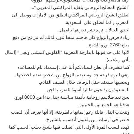
“الشيخ المعالج الروحاني بلقايد المراكشي المغربي ”…
انطلق الشيخ الروحاني المراكشي انطلق من الإمارات ووصل إلى
المغرب , كما انطلق علي السعودية.
احدي الحالات تريد نشر تجربتها بالعمل.
زيادة فرص الزواج كان هاجسا ملحا لنور، لذلك لم تنزعج من دفع
مبلغ 2760 اورو للشيخ.
لأنها على حد قولها بالدارجة المغربية “الفلوس كتمشي وتجي” (المال
يأتي ويذهب).
كما نتشرف أن نعلن لسيادتكم أننا على إستعداد تام للمساعده
وهي اليوم فرحة جدا وسعيدة بالزواج من شخص تقدم لخطبتها.
وبحسبها سيعقد حفل الزفاف خلال الصيف القادم.
المشعوذون يذبحون طائرا أسودَ للتقرب للجن.
نحن نعد طلاسم روحانية بأثمنة مناسبة جدا، بدءا من 8000 اورو،
هدفنا هو الجمع بين الحبيبين.
وتتحدث انفال قائلة رغم إيمانها بالطريقة، إلا أنها تعرف أن النصب
حاضر في أوساط من يلقبون أنفسهم بالشيوخ.
فهذه ليست المرة الأولى التي اتصلت فيها بشيخ يجلب الحبيب كما