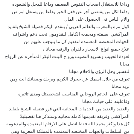
وداعا للاستغلال اصحاب النفوس الضعيفه وداعا للدجل والشعوذه
وداعا لكل من يقتضي أجر عن فعل الخير وداعا من يستغل امراض
والام الناس فى الحصول على المال
لاول مره بالمغرب والعالم العربي / يتقدم اليكم فضيلة الشيخ بلقايد
المراكشي بصفته ومجمعه الكامل ليقدومون تحت دعم واشراف
الجهات المختصه المعتمده لتقديم كل ما يتوجب عليهم من
علاج جميع انواع الاسحار بالقران والرقيه مجانا ،
لعودة الحبيب وتسريع النصيب وزواج البنت البكر المتأخره عن الزواج
مجانا
لتفسير وحل الرؤي والاحلام مجانا
تعرف من خلال اسمك عن حجرك الكريم وبرجك وصفاتك انت ومن
تريد مجانا
تعرف على الخاتم الروحاني المناسب لشخصيتك ومدى تاثيره
وفاعليته على حياتك مجانا
والعديد والعديد من الخدمات المجانيه التي قرر فضيلة الشيخ بلقايد
المراكشي وفريقه تقديمها كامله مجانيه وستذكر هنا تفصيليلا
كل هذا واكثر بحمد الله فقط اتصل على الارقام المعتمده والمدعومه
من السلطات والجهات المختصه المعتمده بالمملكة المغربية وهي