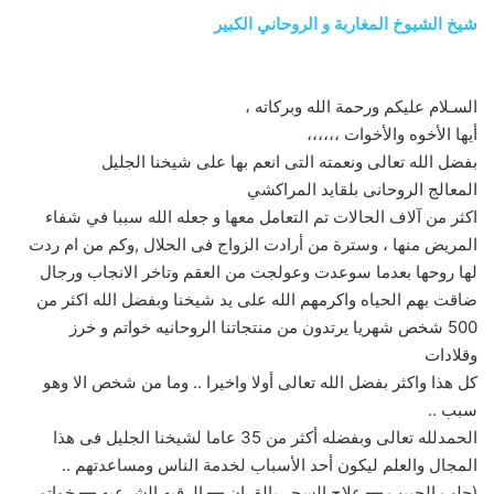
شيخ الشيوخ المغاربة و الروحاني الكبير
السـلام عليكم ورحمة الله وبركاته ،
أيها الأخوه والأخوات ،،،،،،
بفضل الله تعالى ونعمته التى انعم بها على شيخنا الجليل
المعالج الروحانى بلقايد المراكشي
اكثر من آلاف الحالات تم التعامل معها و جعله الله سببا في شفاء
المريض منها ، وسترة من أرادت الزواج فى الحلال ,وكم من ام ردت
لها روحها بعدما سوعدت وعولجت من العقم وتاخر الانجاب ورجال
ضاقت بهم الحياه واكرمهم الله على يد شيخنا وبفضل الله اكثر من
500 شخص شهريا يرتدون من منتجاتنا الروحانيه خواتم و خرز
وقلادات
كل هذا واكثر بفضل الله تعالى أولا واخيرا .. وما من شخص الا وهو
سبب ..
الحمدلله تعالى وبفضله أكثر من 35 عاما لشيخنا الجليل فى هذا
المجال والعلم ليكون أحد الأسباب لخدمة الناس ومساعدتهم ..
(جلب الحبيب — علاج السحر بالقران — الرقيه الشرعيه — خواتم