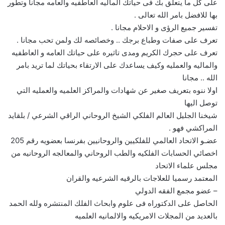
على كل ما يتعلق بك فى حياتك الماليه العاطفيه والعامه مجانا وتطور
بها للافضل بامر الله تعالى .
تفسير جميع الرؤى و الاحلام مجانا .
تعرف على صفات وطباع برجك .. وخصائصه لك ولمن تحب مجانا .
تعرف على حجرك الكريم ومدى تاثيره على حياتك العامه و العاطفيه
والماليه والعمليه وكيف يساعدك على الارتقاء بحياتك لما تريد بامر
الله .. مجانا
اولا ننوه بتعريف صغير عن شهادات والمراكز العلميه والعمليه التي
توصل اليها
شيخنا الجليل العالم الفلكي الشيخ الروحاني الراقي الشرعي / بلقايد
المراكشي فهو .
عضـو الاتحاد العالمي للفلكيين والروحانيين بفرنسا بعضويه رقم 205
اخصائي الحسابات الفلكيه والطب الروحاني والمعالجه الروحانيه من
مجلس علماء الاتحاد
المعتمد رسميا للعلاجات بالرقيه الشرعيه والقران
– عضو مجمع الفقه الدولي
الحاصل على الدكتوراه فى علوم وابحاث الفلك المنتشره ولله الحمد
بالعديد من المجلات الامريكيه والالمانيه العلميه