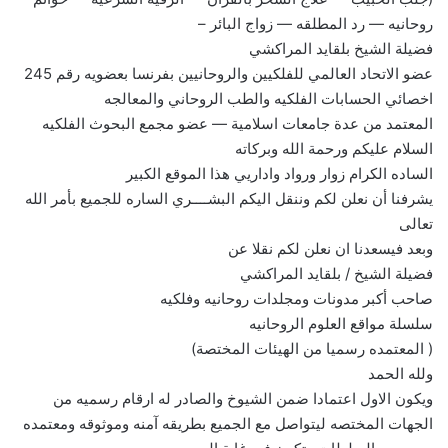
روحانيه — رد المطلقه — زواج البائر –
فضيلة الشيخ بلقايد المراكشي
عضو الاتحاد العالمي للفلكيين والروحانيين بفرنسا بعضويه رقم 245
اخصائي الحسابات الفلكيه والطب الروحاني والمعالجه
المعتمد من عدة جامعات اسلامية — عضو مجمع البحوث الفلكيه
السلام عليكم ورحمة الله وبركاته
الساده الكرام زوار ورواد واداريي هذا الموقع الكبير
يشرفنا أن نعلن لكم وننقل اليكم البشــــري الساره للجميع بأمر الله
تعالى
وبعد فيسعدنا ان نعلن لكم نقلا عن
فضيلة الشيخ / بلقايد المراكشي
صاحب أكبر مدونات ومجلدات روحانيه وفلكيه
سلسلة مواقع العلوم الروحانيه
( المعتمده رسميا من الهيئات المختصة)
ولله الحمد
ويكون الاول اعتمادا ضمن الشيوخ والصادر له ارقام رسميه من
الجهات المختصه ليتواصل مع الجميع بطريقه آمنه وموثوقه ومعتمده