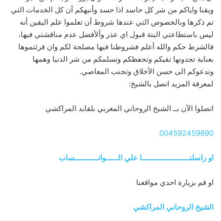
ويقنا واياكم من شر كل حاسد اذا حسد وأنبهكم أن كل الخدمات التي
تم ذكرها وبالخصوص التي عندها شروط أن تعلموا علم اليقين أنه
ليس باستطاعتي البتة قبول اي عذر وألأفضل عدم مناقشتي فيها،
فالشرط حكم والله أعلم فشروطنا فيها مصلحة لكم وان قرئتموها
بعناية تجدونها تقيكم وتحفظكم وتسلمكم من شر الدنيا وهمها
وتدعوكم الى حسن الأخلاق وتجنب المعاصي.
لمعرفة المزيد اتصل بالشيخ:
اتصلوا الآن بــ الشيخ الروحاني المغربي بلقايد المراكشي
004592459890
او راسلنــــــــــــــــــــــــا علي الــــــواتــــــــــــساب
او قم بزيارة احدي مواقعنا
الشيخ الروحاني المراكشي