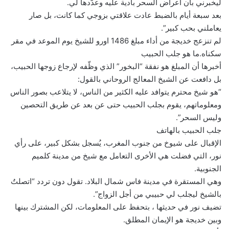
ليخبرني بأن أعراض السحر بادية عليه وعدَّدها لي.
بعد سبعة أيام بالضبط عادت علاقتي بزوجي كما كانت، بل صار
يعاملني بحب كبير”.
لم تنزعج خديجة من أداء مبلغ 1486 اورو للشيخ يوم الموعد في مقر
سكناه.ما هو جلب الحبيب
أخبرها أن المبلغ هو نفقة “البخور” الذي وظّفه لإرجاع زوجها الحبيب،
بل دافعت عن الشيخ المعالج الروحاني بالقول:
“هو شيخ محترم يتوافد عليه الكثير من الناس، لا يتلاعب بصور الناس
ومعلوماتهم، يقوم بجلب الحبيب حتى عن بعد عن طريق التحصين
وليس السحر”.
جلب الحبيب بالهاتف
الإقبال على شيوخ من جنوب المغرب، يُسجل بشكل كبير، على رأي
نور، التي فضلت هي الأخرى التعامل مع شيخ من مدينة كلميم
الجنوبية.
وهي المستقرة في مدينة فاس شمال البلاد. تقول دون تردد “اتصلتُ
بالشيخ ليجلب لي حبيبي من أجل الزواج”.
تضيف نور في حديثها ، بتحفظ على المعلومات، لكن المشترك بينها
وبين خديجة هو الإيمان المطلق.