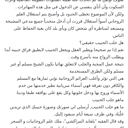
السكوت وأن أنأي بنفسي عن الدخول في مثل هذه المهاترات .
ولكن لأن الموضوع تخطى الحدود بل وأصبح يتم استغلال العلم
الروحاني أسوأ أستغلال قررت أن أدخل متحدياً جميع مدعي المشيخة
ومستعد لمناظرة أي شخص كان وبأي بلد كان بغية الحفاظ على
الناس.
هل جلب الحبيب حقيقي؟
نعم إذا تم صحيحا ويطير العقل ويجعل الحبيب لايطيق فراق حبيبه أبدا
ويطلب الزواج منه بأسرع وقت .
نتيجة عمل المحبة والجلب لاتتعلق نهائيا بكون الشيخ مسلم أو غير
مسلم ولكن الطرق المستخدمة
هي التي تؤثر وأغلب العزائم الروحانية تؤتي ثمارها مع المسلم
والكافر دون تفرقة فهي أسماء سريانية تطير خدمتها من خدم
الأسماء وروح بها ودخل خلوتها وكل يقع على يوافقه طبعا ودينا.
ماهو جلب الحبيب
ما هو جلب الحبيب, أرسلي لي صورتكِ وصورةَ حبيبكِ الذي تريدين
جَلْبَهُ، وفي ظرف سبعة أيام سيعود إليكِ.
وقد قال الفقيه “بلقايد المراكشي”، ملك علم الروحانيات و السحر