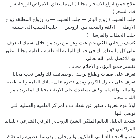
علاج جميع انواع الاسحار مجانا ( كل ما يتعلق بالامراض الروحانيه و
فك السحر ).
جلب الحبيب ( زواج البائر — جلب الحبيب — رد وزواج المطلقه زواج
الارمله — الالفه والمحبه بين الزوجين — جلب الحبيب الى حبيبته —
جلب الخطاب والعرسان )
كشف روحاني فلكي عام عنك وعن من تريد من خلال اسمك لتتعرف
على كل ما يتعلق بك فى حياتك الماليه العاطفيه والعامه مجانا وتطور
بها للافضل بامر الله تعالى .
تفسير جميع الرؤى و الاحلام مجانا .
تعرف على صفات وطباع برجك .. وخصائصه لك ولمن تحب مجانا .
تعرف على حجرك الكريم ومدى تاثيره على حياتك العامه و العاطفيه
والماليه والعمليه وكيف يساعدك على الارتقاء بحياتك لما تريد بامر
الله .. مجانا
اولا ننوه بتعريف صغير عن شهادات والمراكز العلميه والعمليه التي
توصل اليها
شيخنا الجليل العالم الفلكي الشيخ الروحاني الراقي الشرعي / بلقايد
المراكشي فهو .
عضـو الاتحاد العالمي للفلكيين والروحانيين بفرنسا بعضويه رقم 205