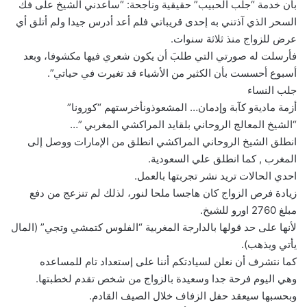
بأن خدمة “جلب الحبيب” حقيقية وناجحة: “ساعدني الشيخ على فك
السحر الذي آذتني به إحدى قريباتي فلم أعد أدرس جيدا ولم أتلق أي
عرض للزواج منذ ثلاثة سنوات.
فأرسلت له صورتي التي طلبَ أن يكون شعري فيها مكشوفا، وبعد
أسبوع أحسست بأن الكثير من الأشياء قد تغيرت في حياتي”.
جلب النساء
أزمة ماديةو كآبة وإدمان… المشعوذونأخرستهم “كورونا”
“الشيخ المعالج الروحاني بلقايد المراكشي المغربي ”…
انطلق الشيخ الروحاني المراكشي انطلق من الإمارات ووصل إلى
المغرب , كما انطلق علي السعودية.
احدي الحالات تريد نشر تجربتها بالعمل.
زيادة فرص الزواج كان هاجسا ملحا لنور، لذلك لم تنزعج من دفع
مبلغ 2760 اورو للشيخ.
لأنها على حد قولها بالدارجة المغربية “الفلوس كتمشي وتجي” (المال
يأتي ويذهب).
كما نتشرف أن نعلن لسيادتكم أننا على إستعداد تام للمساعده
وهي اليوم فرحة جدا وسعيدة بالزواج من شخص تقدم لخطبتها.
وبحسبها سيعقد حفل الزفاف خلال الصيف القادم.