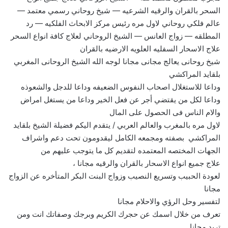
السحر بالقران والرقيه الشرعيه — شيخ روحاني رسمي معتمد —
عالم فلكي روحاني لاول مره رئيس مركز الابحاث الفلكيه — رد
المطلقه — زواج العانس — الشيخ الروحاني لعلاج كافة انواع السحر
علاج الاسحار السفليه العلويه الارضيه بالقران
شيخ روحانى يعالج مجانى مجانا لوجه الله الشيخ الروحانى المغربي
بلقايد المراكشي
وداعا للاستغلال اصحاب النفوس الضعيفه وداعا للدجل والشعوذه
وداعا لكل من يقتضي أجر عن فعل الخير وداعا من يستغل امراض
والام الناس فى الحصول على المال
لاول مره بالمغرب والعالم العربي / يتقدم اليكم فضيلة الشيخ بلقايد
المراكشي بصفته ومجمعه الكامل ليقدومون تحت دعم واشراف
الجهات المختصه المعتمده لتقديم كل ما يتوجب عليهم من
علاج جميع انواع الاسحار بالقران والرقيه مجانا ،
لعودة الحبيب وتسريع النصيب وزواج البنت البكر المتأخره عن الزواج
مجانا
لتفسير وحل الرؤي والاحلام مجانا
تعرف من خلال اسمك عن حجرك الكريم وبرجك وصفاتك انت ومن
تريد مجانا