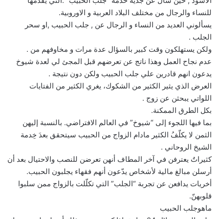
الاسود , حين سأل عن جدية خدمة “جلب الحبيب” .التي يقدمها
للنساء والرجال من مختلف البلاد العربية و الاوروبية.
يسألوني العديد من النساء و الرجال عن , جلب الحبيب ,او سحر
الجلب .
ولكن يستهلكون وقت كبير بالسؤال عدة مرات و مخاوفهم من .
عدم نجاح العمل وهذا ناتج عن تعرضهم قبل المجئ لي لعدة شيوخ
يدعون انهم قادرين علي جلب الحبيب ولكن دون نتيجة .
العرض الذي يثير الكثير من الشكوك، يغري الكثير من الفتايات
اللواتي يبحثن عن زوج .
بكل الطرق الممكنة.
بما فيها اللجوء إلى “شيوخ” في العالم الافتراضي. بالنسبة إليهن
الثمن لا يكلّفُ الكثير مادام الزواج من الحبيب سيتحقق بعدَ خِدمة
الشيخ الروحاني .
كثيراتٌ يعترفن في آخر المطاف أنهن تعرضن للنصب والاحتيال بعد أن
أرسلن مبالغ مالية لأشخاص يدّعون أنهم فقهاء يجلبون الحبيب.
أخريات يدافعن عن تجربة “الجلب” التي تكلّلت بالزواج ممن سلبوا
قلوبهنّ.
ماهوجلب الحبيب