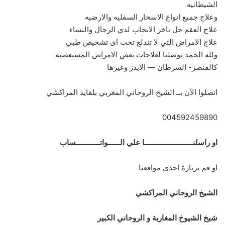
الشيطانيه
وعلاج جميع انواع الاسحار السفليه والارضيه
علاج العقم حل تاخر الانجاب لدي الرجال والنساء
علاج الامراض التي لا تندلع تحت اى تشخيص طبي
ولله الحمد توصلنا لعلاجات بعض الامراض المستعصيه
كالقنصر- السرطان — الايدز وغيرها
اتصلوا الآن بــ الشيخ الروحاني المغربي بلقايد المراكشي
004592459890
او راسلنــــــــــــــــــــــــا علي الــــــواتــــــــــــساب
او قم بزيارة احدي مواقعنا
الشيخ الروحاني المراكشي
شيخ الشيوخ المغاربة و الروحاني الكبير