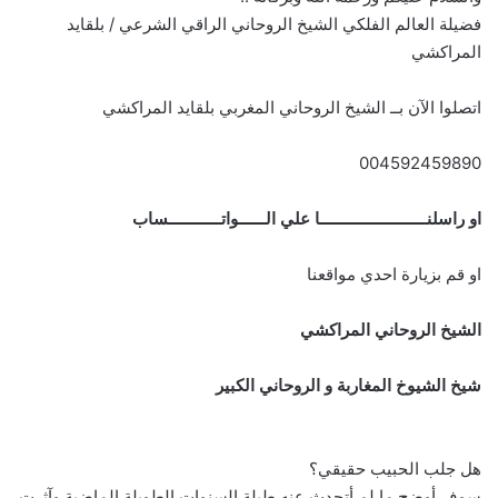
فضيلة العالم الفلكي الشيخ الروحاني الراقي الشرعي / بلقايد
المراكشي
اتصلوا الآن بــ الشيخ الروحاني المغربي بلقايد المراكشي
004592459890
او راسلنــــــــــــــــــــــــا علي الــــــواتــــــــــــساب
او قم بزيارة احدي مواقعنا
الشيخ الروحاني المراكشي
شيخ الشيوخ المغاربة و الروحاني الكبير
هل جلب الحبيب حقيقي؟
سوف أوضح ما لم أتحدث عنه طيلة السنوات الطويلة الماضية وآثرت