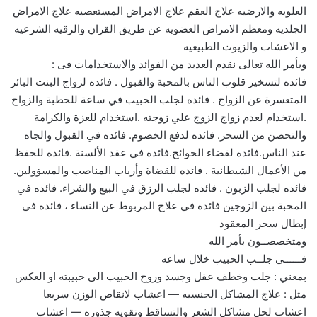
العلويه والارضيه علاج العقم علاج الامراض المستعصيه علاج الامراض
الجلديه ومعظم الامراض العضويه عن طريق القران والرقيه الشرعيه
و الاعشاب والزيوت الطبيعيه
وبأمر الله تعالى نقدم العديد من الفوائد والاستخدامات فى :
فائده لتسخير قلوب الناس بالمحبة والقبول . فائده لزواج البنت البائر
المتعسرة عن الزواج . فائده لجلب الحبيب في ساعة للخطبة والزواج
.استخدام لعدم زواج الزوج علي زوجته .استخدام للعزة والكرامة
والتحصن من السحر. فائده لدفع الخصوم. فائده في القبول والجاه
عند الناس.فائده لقضاء الحوائج.فائده في عقد الألسنة .فائده للحفظ
من الأعمال الشيطانية . فائده للقضاة وأرباب المناصب والمسؤولين.
فائده لجلب الزبون . فائده لجلب الرزق في البيع والشراء. فائده في
المحبة بين الزوجين فائده في علاج المربوط عن النساء ، فائده في
إبطال سحر المعقود
ومتخصصــون بأمر الله
فــــــي جلــب الحبيب خلال ساعه
بمعني : جلب وخطف عقل وجسد وروح الحبيب الى حبيبته او العكس
مثل : علاج المشاكل الجنسيه — اعشاب لانقاص الوزن سريعا
اعشاب لحل مشاكل الشعر والتساقط وتقويه جذوره — اعشاب