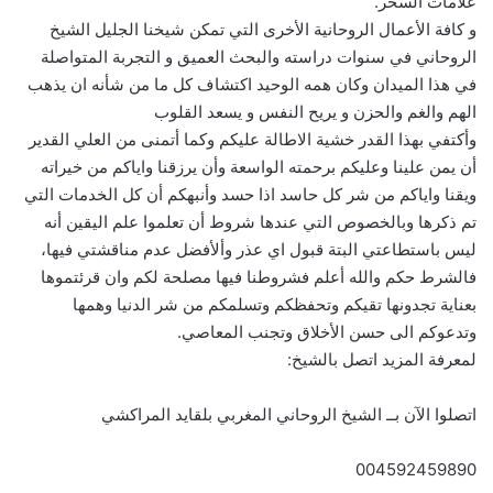
علامات السحر.
و كافة الأعمال الروحانية الأخرى التي تمكن شيخنا الجليل الشيخ
الروحاني في سنوات دراسته والبحث العميق و التجربة المتواصلة
في هذا الميدان وكان همه الوحيد اكتشاف كل ما من شأنه ان يذهب
الهم والغم والحزن و يريح النفس و يسعد القلوب
وأكتفي بهذا القدر خشية الاطالة عليكم وكما أتمنى من العلي القدير
أن يمن علينا وعليكم برحمته الواسعة وأن يرزقنا واياكم من خيراته
ويقنا واياكم من شر كل حاسد اذا حسد وأنبهكم أن كل الخدمات التي
تم ذكرها وبالخصوص التي عندها شروط أن تعلموا علم اليقين أنه
ليس باستطاعتي البتة قبول اي عذر وألأفضل عدم مناقشتي فيها،
فالشرط حكم والله أعلم فشروطنا فيها مصلحة لكم وان قرئتموها
بعناية تجدونها تقيكم وتحفظكم وتسلمكم من شر الدنيا وهمها
وتدعوكم الى حسن الأخلاق وتجنب المعاصي.
لمعرفة المزيد اتصل بالشيخ:
اتصلوا الآن بــ الشيخ الروحاني المغربي بلقايد المراكشي
004592459890