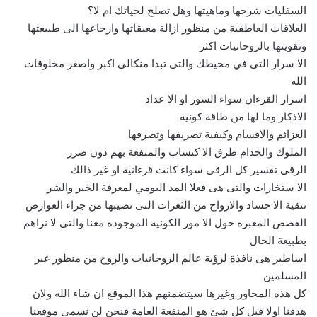
السفليات شرحها وماهيتها وهل تصلح لحياتك ام لا؟
العلاقات العاطفية من منظور ازالة معيقاتها وارجاعها الى طبيعتها
وتقويتها بالروحانيات اكثر
الا سرار التى في محيطك والتى تبدا منكالى اكبر واصغر مخلوقات
الله
اسرار القرءان سواء السور او الا عداد
الاذكار وما لها من طاقة كونية
العزائم والاقسام وكيفية تصريفها وتصرفها
الملوك والخدام طرق الا كتساب والمنفعة بهم دون ضرر
الرقى تفسير كل الرقى سواء كانت قرءانية او غير ذالك
الا ستخارات والتى هى فعلا المد اليومي لمعرفة الخير والشر
تنقية الا جساد والارواح من الثغرات التى تصيبها من جراء العوارض
القصص المعبرة حول الا مور الكونية الموجودة معنا والتى لا نراهم
بطبيعة الحال
اساطير هى نافذة لرؤية عالم الروحانيات والروح من منظور غير
المسلمين
كل هذه المحاور وغيرها سيتضمنهم هذا الموقع ان شاء الله ولان
هدفنا اولا قبل كل شئ هو المنفعة العامة فنحن لن نسمي موقعنا