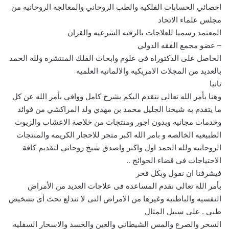
اخصائي الحسابات الفلكيه والطب الروحاني والمعالجه الروحانيه من
مجلس علماء الاتحاد
المعتمد رسميا للعلاجات بالرقيه الشرعيه والقران
– عضو مجمع الفقه الدولي
الحاصل على الدكتوراه فى علوم وابحاث الفلك المنتشره ولله الحمد
بالعديد من المجلات الامريكيه والالمانيه العلميه
ثانيا
وهنا بأمر الله تعالى نتقدم اليكم بشرح كامل ووافي بأمر الله عن كل
ما يتقدم به شيخنا الجليل محمد بن مهدي ولد المراكشي من فوائد
وخدمات مجانيه وبدون اجور ومنتجات من خلاصة الاعشاب والزيوت
الطبيعيه الخالصه و بامر الله اكبر متجر للاحجار الكريمه والمنتجات
الروحانيه ولله الحمد اول واكبر واصدق شيخ روحاني لتقديم كافة
الاحتياجات فى قضاء الحوائج ..
فيشرفنا ان نقول وبكل فخر
بأمر الله تعالى نقدم المساعده فى علاجات العديد من الأمراض
النفسيه والباطنيه وغيرها من الامراض التى لا تندلع تحت أى تشخيص
طبي . على سبيل المثال
السحر والصرع والمس الشيطاني والعين والحسد والاسحار السفليه