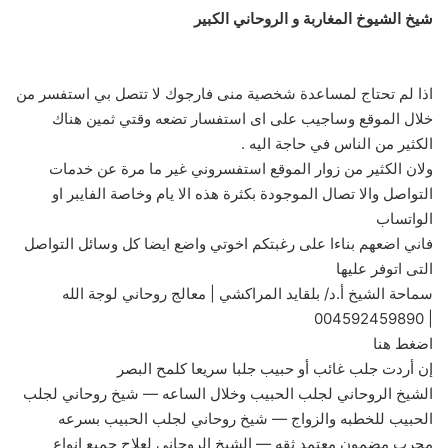
شيخ الشيوخ المغاربة و الروحاني الكبير
اذا لم تحتاج لمساعدة شخصية منى فارجوك لا تتصل بي استفسر من
خلال الموقع وساجيب على اى استفسار تضعه وقتي ثمين هناك
الكثير من الناس في حاجة اليه .
ولان الكثير من زوار الموقع استفسروني غير ما مرة عن خدمات
التواصل والا تصال الموجودة بكثرة هذه الا يام وخاصة الفايبر او
الواتساب
فاني اضعهم بناءا على رغبتكم اخوتي واضع ايضا كل وسائل التواصل
التى اتوفر عليها
سماحة الشيخ أ.د/ بلقايد المراكشي | معالج روحاني لوجة الله
004592459890
|
اضغط هنا
إن أردت جلب غائب أو حبيب جلبا سريعا كلمح البصر
الشيخ الروحاني لجلب الحبيب وخلال الساعه — شيخ روحاني لجلب
الحبيب للخطبه والزواج — شيخ روحاني لجلب الحبيب بسرعه
مجرب مضمون معتمد ثقه — الشيخ الروحاني لعلاج جميع انواع