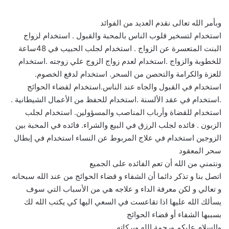
وبأمر الله تعالى نقدم العديد من الفوائد
استخدام لتسخير قلوب الناس بالمحبة والقبول . استخدام لزواج
البنت المتعسرة عن الزواج . استخدام لجلب الحبيب في 48ساعة
للخطوبة والزواج .استخدام لعدم زواج الزوج علي زوجته .استخدام
للعزة والكرامة والتحصن من السحر. استخدام لدفع الخصوم.
استخدام في القبول والجاه عند الناس.استخدام لقضاء الحوائج
.استخدام في عقد الألسنة .استخدام للحفظ من الأعمال الشيطانية .
استخدام للقضاة وأرباب المناصب والمسؤولين. استخدام لجلب
الزبون . فائده لجلب الرزق في البيع والشراء. فائده في المحبة بين
الزوجين استخدام في علاج المربوط عن النساء استخدام في إبطال
سحر المعقود
ونتمني من الله أن تعم الفائده على الجميع
اتصل بنا و تذكر دائما أن الشفاء و قضاء الحوائج من عند الله سبحانه
و تعالي و لكن معرفة الداء و علاجه هي من الأسباب التي سوف
يسألك الله عليها اذا تقاعست في السعي اليها كي يكتب الله لك
بسببها الشفاء أو قضاء الحوائج
والسلام عليكم ورحمة الله وبركاته ..