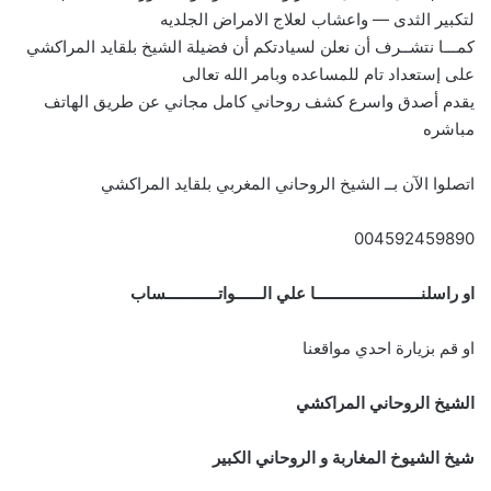
لتكبير الثدى — واعشاب لعلاج الامراض الجلديه
كمـــا نتشــرف أن نعلن لسيادتكم أن فضيلة الشيخ بلقايد المراكشي
على إستعداد تام للمساعده وبامر الله تعالى
يقدم أصدق واسرع كشف روحاني كامل مجاني عن طريق الهاتف
مباشره
اتصلوا الآن بــ الشيخ الروحاني المغربي بلقايد المراكشي
004592459890
او راسلنــــــــــــــــــــــــا علي الــــــواتــــــــــــساب
او قم بزيارة احدي مواقعنا
الشيخ الروحاني المراكشي
شيخ الشيوخ المغاربة و الروحاني الكبير