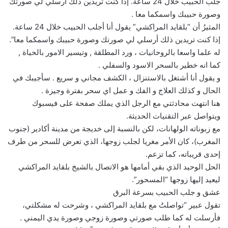
جلب الحبيب خلال 24 ساعة. إذا كنت تريدين ذلك أرسلي لي صورتك
وصورة حبيبك واسمكما معا .
المثيرُ أن “بلقايد المراكشي” يقول أنا أجلب الحبيب خلال 24 ساعة.
إذا كنت تريدين ذلك أرسلي لي صورتك وصورة حبيبك واسمكما معا”.
له علما واسعا بالروحانيات ، ورد المطلقة , وتيسير الامور بالحياة ,
كما انه خطير بالسحر الاسود والسفلي .
و يقول أنا أشتغل بالاستنزال ، الكشف مجاني و سريع . سأجيبك في
الحال و كذلك العلاج و الفك و عمل اي سحر بفترة وجيزة .
هنا انتهت محادثتي مع الرجل الذي يملك صفحة على فيسبوك
ويتواصل عبر التقنيات الحديثة.
مع زبوناته الولهانات، لكن بالنسبة إلى خديجة من مدينة أكادير (جنوب
المغرب)، كان الأمر مغريا لجلب زوجها، الذي تعرض للسحر من طرف
إحدى قريباته، كما تزعم.
الحل الوحيد الذي بقي أمامها هو الاتصال بالشيخ بلقايد المراكشي
ليعيد إليها زوجها “المسحور”.
عشق و جلب الحبيب بسرعة البرق
تقول عبير “تواصلتُ مع بلقايد المراكشي ، وشرحت له مشكلتي،
فأرسلت له كما طلب صورتي وصورة زوجي وصورة يدي اليمني .