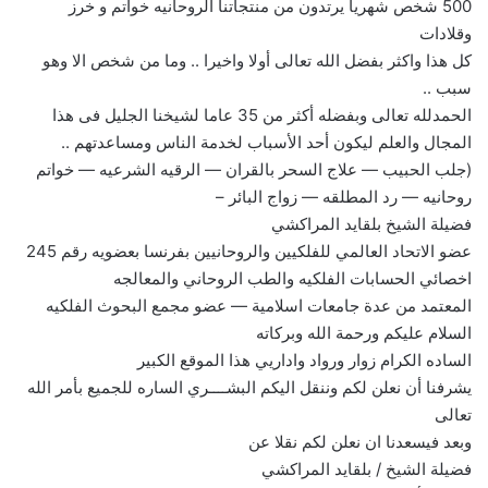
500 شخص شهريا يرتدون من منتجاتنا الروحانيه خواتم و خرز
وقلادات
كل هذا واكثر بفضل الله تعالى أولا واخيرا .. وما من شخص الا وهو
سبب ..
الحمدلله تعالى وبفضله أكثر من 35 عاما لشيخنا الجليل فى هذا
المجال والعلم ليكون أحد الأسباب لخدمة الناس ومساعدتهم ..
(جلب الحبيب — علاج السحر بالقران — الرقيه الشرعيه — خواتم
روحانيه — رد المطلقه — زواج البائر –
فضيلة الشيخ بلقايد المراكشي
عضو الاتحاد العالمي للفلكيين والروحانيين بفرنسا بعضويه رقم 245
اخصائي الحسابات الفلكيه والطب الروحاني والمعالجه
المعتمد من عدة جامعات اسلامية — عضو مجمع البحوث الفلكيه
السلام عليكم ورحمة الله وبركاته
الساده الكرام زوار ورواد واداريي هذا الموقع الكبير
يشرفنا أن نعلن لكم وننقل اليكم البشــــري الساره للجميع بأمر الله
تعالى
وبعد فيسعدنا ان نعلن لكم نقلا عن
فضيلة الشيخ / بلقايد المراكشي