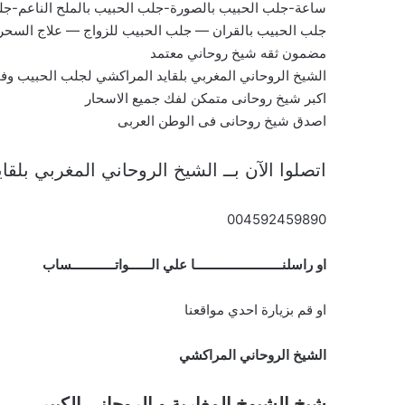
ساعة-جلب الحبيب بالصورة-جلب الحبيب بالملح الناعم-جل
جلب الحبيب بالقران — جلب الحبيب للزواج — علاج السح
مضمون ثقه شيخ روحاني معتمد
الشيخ الروحاني المغربي بلقايد المراكشي لجلب الحبيب و
اكبر شيخ روحانى متمكن لفك جميع الاسحار
اصدق شيخ روحانى فى الوطن العربى
اتصلوا الآن بــ الشيخ الروحاني المغربي بلق
004592459890
او راسلنــــــــــــــــــــــــا علي الــــــواتــــــــــــساب
او قم بزيارة احدي مواقعنا
الشيخ الروحاني المراكشي
شيخ الشيوخ المغاربة و الروحاني الكبير