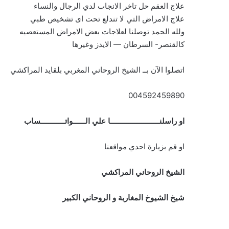
علاج العقم حل تاخر الانجاب لدي الرجال والنساء
علاج الامراض التي لا تندلع تحت اى تشخيص طبي
ولله الحمد توصلنا لعلاجات بعض الامراض المستعصيه
كالقنصر- السرطان — الايدز وغيرها
اتصلوا الآن بــ الشيخ الروحاني المغربي بلقايد المراكشي
004592459890
او راسلنــــــــــــــــــــــــا علي الــــــواتــــــــــــساب
او قم بزيارة احدي مواقعنا
الشيخ الروحاني المراكشي
شيخ الشيوخ المغاربة و الروحاني الكبير