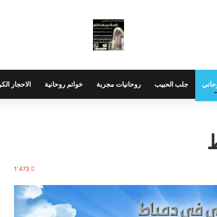
حاني
جلب الحبيب
روحانيات مجربة
خواتم روحانية
الاحجار الك
ط
1٬473