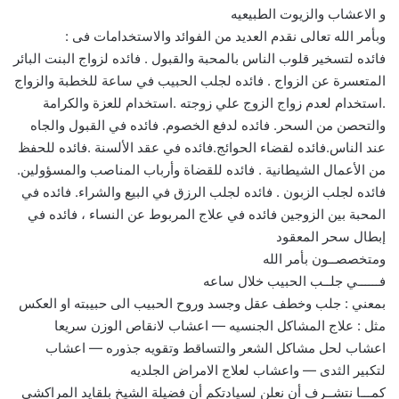
و الاعشاب والزيوت الطبيعيه
وبأمر الله تعالى نقدم العديد من الفوائد والاستخدامات فى :
فائده لتسخير قلوب الناس بالمحبة والقبول . فائده لزواج البنت البائر
المتعسرة عن الزواج . فائده لجلب الحبيب في ساعة للخطبة والزواج
.استخدام لعدم زواج الزوج علي زوجته .استخدام للعزة والكرامة
والتحصن من السحر. فائده لدفع الخصوم. فائده في القبول والجاه
عند الناس.فائده لقضاء الحوائج.فائده في عقد الألسنة .فائده للحفظ
من الأعمال الشيطانية . فائده للقضاة وأرباب المناصب والمسؤولين.
فائده لجلب الزبون . فائده لجلب الرزق في البيع والشراء. فائده في
المحبة بين الزوجين فائده في علاج المربوط عن النساء ، فائده في
إبطال سحر المعقود
ومتخصصــون بأمر الله
فــــــي جلــب الحبيب خلال ساعه
بمعني : جلب وخطف عقل وجسد وروح الحبيب الى حبيبته او العكس
مثل : علاج المشاكل الجنسيه — اعشاب لانقاص الوزن سريعا
اعشاب لحل مشاكل الشعر والتساقط وتقويه جذوره — اعشاب
لتكبير الثدى — واعشاب لعلاج الامراض الجلديه
كمـــا نتشــرف أن نعلن لسيادتكم أن فضيلة الشيخ بلقايد المراكشي