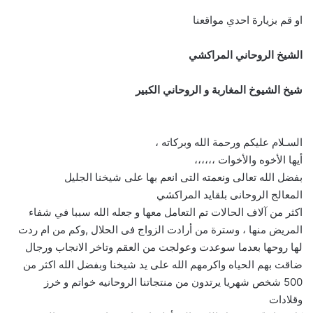
او قم بزيارة احدي مواقعنا
الشيخ الروحاني المراكشي
شيخ الشيوخ المغاربة و الروحاني الكبير
السـلام عليكم ورحمة الله وبركاته ،
أيها الأخوه والأخوات ،،،،،،
بفضل الله تعالى ونعمته التى انعم بها على شيخنا الجليل
المعالج الروحانى بلقايد المراكشي
اكثر من آلاف الحالات تم التعامل معها و جعله الله سببا في شفاء
المريض منها ، وسترة من أرادت الزواج فى الحلال ,وكم من ام ردت
لها روحها بعدما سوعدت وعولجت من العقم وتاخر الانجاب ورجال
ضاقت بهم الحياه واكرمهم الله على يد شيخنا وبفضل الله اكثر من
500 شخص شهريا يرتدون من منتجاتنا الروحانيه خواتم و خرز
وقلادات