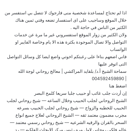
اذا لم تحتاج لمساعدة شخصية منى فارجوك لا تتصل بي استفسر من
خلال الموقع وساجيب على اى استفسار تضعه وقتي ثمين هناك
الكثير من الناس في حاجة اليه .
ولان الكثير من زوار الموقع استفسروني غير ما مرة عن خدمات
التواصل والا تصال الموجودة بكثرة هذه الا يام وخاصة الفايبر او
الواتساب
فاني اضعهم بناءا على رغبتكم اخوتي واضع ايضا كل وسائل التواصل
التى اتوفر عليها
سماحة الشيخ أ.د/ بلقايد المراكشي | معالج روحاني لوجة الله
004592459890
|
اضغط هنا
إن أردت جلب غائب أو حبيب جلبا سريعا كلمح البصر
الشيخ الروحاني لجلب الحبيب وخلال الساعه — شيخ روحاني لجلب
الحبيب للخطبه والزواج — شيخ روحاني لجلب الحبيب بسرعه
مجرب مضمون معتمد ثقه — الشيخ الروحاني لعلاج جميع انواع
السحر بالقران والرقيه الشرعيه — شيخ روحاني رسمي معتمد —
عالم فلكي روحاني لاول مره رئيس مركز الابحاث الفلكيه — رد