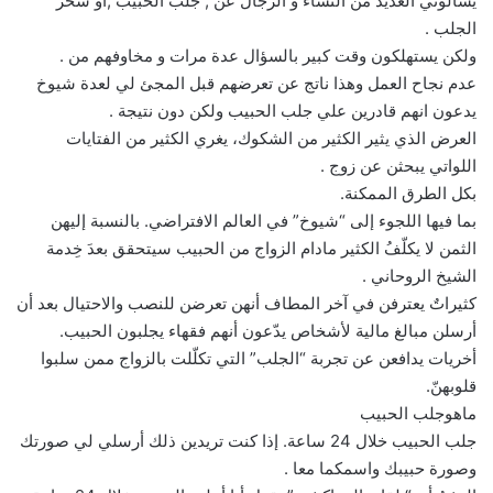
يسألوني العديد من النساء و الرجال عن , جلب الحبيب ,او سحر
الجلب .
ولكن يستهلكون وقت كبير بالسؤال عدة مرات و مخاوفهم من .
عدم نجاح العمل وهذا ناتج عن تعرضهم قبل المجئ لي لعدة شيوخ
يدعون انهم قادرين علي جلب الحبيب ولكن دون نتيجة .
العرض الذي يثير الكثير من الشكوك، يغري الكثير من الفتايات
اللواتي يبحثن عن زوج .
بكل الطرق الممكنة.
بما فيها اللجوء إلى “شيوخ” في العالم الافتراضي. بالنسبة إليهن
الثمن لا يكلّفُ الكثير مادام الزواج من الحبيب سيتحقق بعدَ خِدمة
الشيخ الروحاني .
كثيراتٌ يعترفن في آخر المطاف أنهن تعرضن للنصب والاحتيال بعد أن
أرسلن مبالغ مالية لأشخاص يدّعون أنهم فقهاء يجلبون الحبيب.
أخريات يدافعن عن تجربة “الجلب” التي تكلّلت بالزواج ممن سلبوا
قلوبهنّ.
ماهوجلب الحبيب
جلب الحبيب خلال 24 ساعة. إذا كنت تريدين ذلك أرسلي لي صورتك
وصورة حبيبك واسمكما معا .