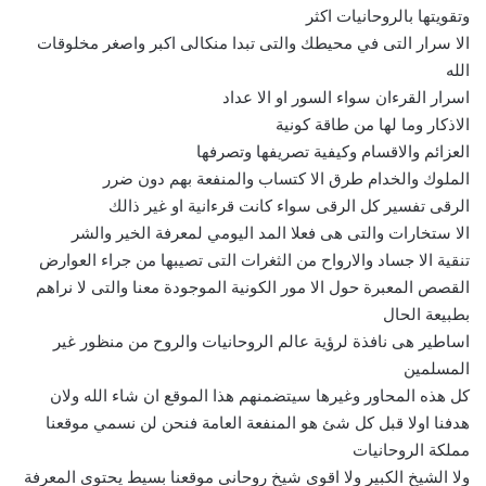
وتقويتها بالروحانيات اكثر
الا سرار التى في محيطك والتى تبدا منكالى اكبر واصغر مخلوقات
الله
اسرار القرءان سواء السور او الا عداد
الاذكار وما لها من طاقة كونية
العزائم والاقسام وكيفية تصريفها وتصرفها
الملوك والخدام طرق الا كتساب والمنفعة بهم دون ضرر
الرقى تفسير كل الرقى سواء كانت قرءانية او غير ذالك
الا ستخارات والتى هى فعلا المد اليومي لمعرفة الخير والشر
تنقية الا جساد والارواح من الثغرات التى تصيبها من جراء العوارض
القصص المعبرة حول الا مور الكونية الموجودة معنا والتى لا نراهم
بطبيعة الحال
اساطير هى نافذة لرؤية عالم الروحانيات والروح من منظور غير
المسلمين
كل هذه المحاور وغيرها سيتضمنهم هذا الموقع ان شاء الله ولان
هدفنا اولا قبل كل شئ هو المنفعة العامة فنحن لن نسمي موقعنا
مملكة الروحانيات
ولا الشيخ الكبير ولا اقوى شيخ روحاني موقعنا بسيط يحتوى المعرفة