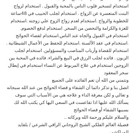
استخدام لتسخير قلوب الناس بالمحبة والقبول . استخدام لزواج
البنت المتعسرة عن الزواج . استخدام لجلب الحبيب في 48ساعة
للخطوبة والزواج .استخدام لعدم زواج الزوج علي زوجته .استخدام
للعزة والكرامة والتحصن من السحر. استخدام لدفع الخصوم.
استخدام في القبول والجاه عند الناس.استخدام لقضاء الحوائج
.استخدام في عقد الألسنة .استخدام للحفظ من الأعمال الشيطانية .
استخدام للقضاة وأرباب المناصب والمسؤولين. استخدام لجلب
الزبون . فائده لجلب الرزق في البيع والشراء. فائده في المحبة بين
الزوجين استخدام في علاج المربوط عن النساء استخدام في إبطال
سحر المعقود
ونتمني من الله أن تعم الفائده على الجميع
اتصل بنا و تذكر دائما أن الشفاء و قضاء الحوائج من عند الله سبحانه
و تعالي و لكن معرفة الداء و علاجه هي من الأسباب التي سوف
يسألك الله عليها اذا تقاعست في السعي اليها كي يكتب الله لك
بسببها الشفاء أو قضاء الحوائج
والسلام عليكم ورحمة الله وبركاته ..
فضيلة العالم الفلكي الشيخ الروحاني الراقي الشرعي / بلقايد
المراكشي