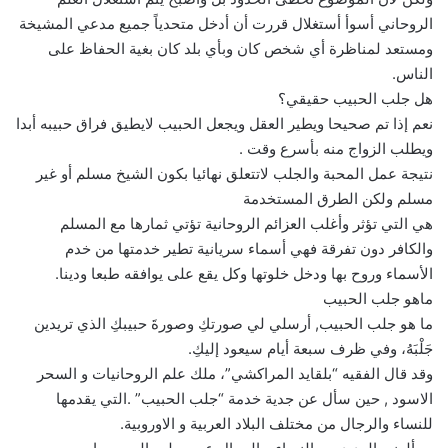
الروحاني أسوأ أستغلال قررت أن أدخل متحدياً جميع مدعي المشيخة
ومستعد لمناظرة أي شخص كان وبأي بلد كان بغية الحفاظ على
الناس.
هل جلب الحبيب حقيقي؟
نعم إذا تم صحيحا ويطير العقل ويجعل الحبيب لايطيق فراق حبيبه أبدا
ويطلب الزواج منه بأسرع وقت .
نتيجة عمل المحبة والجلب لاتتعلق نهائيا بكون الشيخ مسلم أو غير
مسلم ولكن الطرق المستخدمة
هي التي تؤثر وأغلب العزائم الروحانية تؤتي ثمارها مع المسلم
والكافر دون تفرقة فهي أسماء سريانية تطير خدمتها من خدم
الأسماء وروح بها ودخل خلوتها وكل يقع على يوافقه طبعا ودينا.
ماهو جلب الحبيب
ما هو جلب الحبيب, أرسلي لي صورتكِ وصورةَ حبيبكِ الذي تريدين
جَلْبَهُ، وفي ظرف سبعة أيام سيعود إليكِ.
وقد قال الفقيه “بلقايد المراكشي”، ملك علم الروحانيات و السحر
الاسود , حين سأل عن جدية خدمة “جلب الحبيب” .التي يقدمها
للنساء والرجال من مختلف البلاد العربية و الاوروبية.