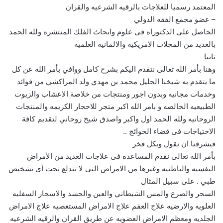
المعتمد رسميا للعلاجات بالرقيه الشرعيه والقران
– عضو مجمع الفقه الدولي
الحاصل على الدكتوراه فى علوم وابحاث الفلك المنتشره ولله الحمد
بالعديد من المجلات الامريكيه والالمانيه العلميه
ثانيا
وهنا بأمر الله تعالى نتقدم اليكم بشرح كامل ووافي بأمر الله عن كل
ما يتقدم به شيخنا الجليل محمد بن مهدي ولد المراكشي من فوائد
وخدمات مجانيه وبدون اجور ومنتجات من خلاصة الاعشاب والزيوت
الطبيعيه الخالصه و بامر الله اكبر متجر للاحجار الكريمه والمنتجات
الروحانيه ولله الحمد اول واكبر واصدق شيخ روحاني لتقديم كافة
الاحتياجات فى قضاء الحوائج ..
فيشرفنا ان نقول وبكل فخر
بأمر الله تعالى نقدم المساعده فى علاجات العديد من الأمراض
النفسيه والباطنيه وغيرها من الامراض التى لا تندلع تحت أى تشخيص
طبي . على سبيل المثال
السحر والصرع والمس الشيطاني والعين والحسد والاسحار السفليه
العلويه والارضيه علاج العقم علاج الامراض المستعصيه علاج الامراض
الجلديه ومعظم الامراض العضويه عن طريق القران والرقيه الشرعيه