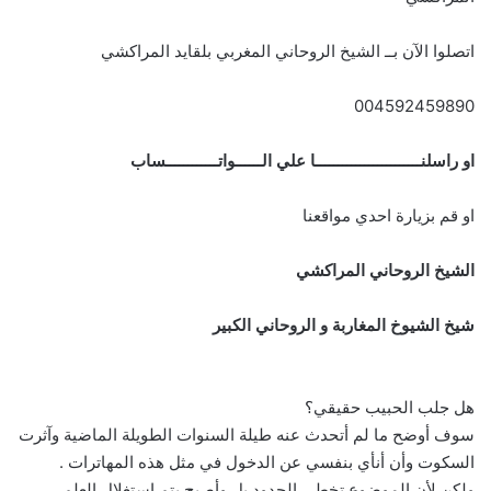
اتصلوا الآن بــ الشيخ الروحاني المغربي بلقايد المراكشي
004592459890
او راسلنــــــــــــــــــــــــا علي الــــــواتــــــــــــساب
او قم بزيارة احدي مواقعنا
الشيخ الروحاني المراكشي
شيخ الشيوخ المغاربة و الروحاني الكبير
هل جلب الحبيب حقيقي؟
سوف أوضح ما لم أتحدث عنه طيلة السنوات الطويلة الماضية وآثرت
السكوت وأن أنأي بنفسي عن الدخول في مثل هذه المهاترات .
ولكن لأن الموضوع تخطى الحدود بل وأصبح يتم استغلال العلم