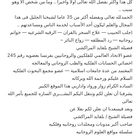
كل هذا واكثر بفضل الله تعالى أولا واخيرا .. وما من شخص الا وهو
سبب ..
الحمدلله تعالى وبفضله أكثر من 35 عاما لشيخنا الجليل فى هذا
المجال والعلم ليكون أحد الأسباب لخدمة الناس ومساعدتهم ..
(جلب الحبيب — علاج السحر بالقران — الرقيه الشرعيه — خواتم
روحانيه — رد المطلقه — زواج البائر –
فضيلة الشيخ بلقايد المراكشي
عضو الاتحاد العالمي للفلكيين والروحانيين بفرنسا بعضويه رقم 245
اخصائي الحسابات الفلكيه والطب الروحاني والمعالجه
المعتمد من عدة جامعات اسلامية — عضو مجمع البحوث الفلكيه
السلام عليكم ورحمة الله وبركاته
الساده الكرام زوار ورواد واداريي هذا الموقع الكبير
يشرفنا أن نعلن لكم وننقل اليكم البشــــري الساره للجميع بأمر الله
تعالى
وبعد فيسعدنا ان نعلن لكم نقلا عن
فضيلة الشيخ / بلقايد المراكشي
صاحب أكبر مدونات ومجلدات روحانيه وفلكيه
سلسلة مواقع العلوم الروحانيه