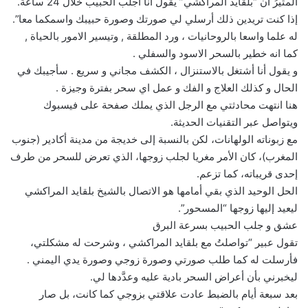
المثيرُ أن “بلقايد المراكشي” يقول أنا أجلب الحبيب خلال 24 ساعة.
إذا كنت تريدين ذلك أرسلي لي صورتك وصورة حبيبك واسمكما معا”.
له علما واسعا بالروحانيات ، ورد المطلقة , وتيسير الامور بالحياة ,
كما انه خطير بالسحر الاسود والسفلي .
و يقول أنا أشتغل بالاستنزال ، الكشف مجاني و سريع . سأجيبك في
الحال و كذلك العلاج و الفك و عمل اي سحر بفترة وجيزة .
هنا انتهت محادثتي مع الرجل الذي يملك صفحة على فيسبوك
ويتواصل عبر التقنيات الحديثة.
مع زبوناته الولهانات، لكن بالنسبة إلى خديجة من مدينة أكادير (جنوب
المغرب)، كان الأمر مغريا لجلب زوجها، الذي تعرض للسحر من طرف
إحدى قريباته، كما تزعم.
الحل الوحيد الذي بقي أمامها هو الاتصال بالشيخ بلقايد المراكشي
ليعيد إليها زوجها “المسحور”.
عشق و جلب الحبيب بسرعة البرق
تقول عبير “تواصلتُ مع بلقايد المراكشي ، وشرحت له مشكلتي،
فأرسلت له كما طلب صورتي وصورة زوجي وصورة يدي اليمني .
ليخبرني بأن أعراض السحر بادية عليه وعدَّدها لي.
بعد سبعة أيام بالضبط عادت علاقتي بزوجي كما كانت، بل صار