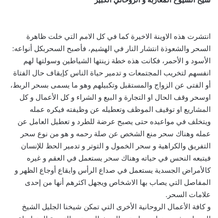
انتشرت هذه الاوينة الاخيرة كما في كل الامم التي خلت ظاهرة
السحر والشعوذة انتشار النار في الهشيم، فأصبح السحربكل أنواعه:
الأسود و الأحمر، فكانت هذه خطة زينتها الشياطين وسولتها لهم
انفسهم لتخريب المجتمعات و تدمير حياة الناس كإيقاف حال الفتاة
أو الفتى عن الزواج والمستقبل وتكبيلهم وهو ما يسمى بسحر الربط،
اوسحر وقف الحال او التجارة و البيع و الشراء و كل الأعمال و كل
المشاريع او توقيف الموظف وتعطيله عن وظيفته فيكره عمله
ويتخلف في مواعيده حتى يصبح عرضة للطرد و تعطيل العامل عن
عمله وهناك سحر منع الشخص عن صلة رحمه و هو من نوع سحر
التفريق والكراهية و سحر الخمول و التوتر و تدمير الحظ للإنسان
فيتبعه النحس في حياته وهناك سحر يستعمل في العقم و غيره
كالأمراض الجسدية يستعمل في صداع الرأس وايقاع أوجاع الظهر و
المفاصل التي يصاب بها الاشخاص ويجهل اكثرهم أنها من إحدى
علامات السحر.
و كافة الأعمال الروحانية الأخرى التي تمكن شيخنا الجليل الشيخ