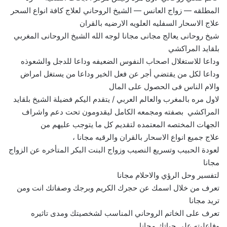
المطلقه — زواج العانس — الشيخ الروحاني لعلاج كافة انواع السحر
علاج الاسحار السفليه العلويه الارضيه بالقران
شيخ روحانى يعالج مجانى مجانا لوجه الله الشيخ الروحانى المغربي
بلقايد المراكشي
وداعا للاستغلال اصحاب النفوس الضعيفه وداعا للدجل والشعوذه
وداعا لكل من يقتضي أجر عن فعل الخير وداعا من يستغل امراض
والام الناس فى الحصول على المال
لاول مره بالمغرب والعالم العربي / يتقدم اليكم فضيلة الشيخ بلقايد
المراكشي بصفته ومجمعه الكامل ليقدومون تحت دعم واشراف
الجهات المختصه المعتمده لتقديم كل ما يتوجب عليهم من
علاج جميع انواع الاسحار بالقران والرقيه مجانا ،
لعودة الحبيب وتسريع النصيب وزواج البنت البكر المتأخره عن الزواج
مجانا
لتفسير وحل الرؤي والاحلام مجانا
تعرف من خلال اسمك عن حجرك الكريم وبرجك وصفاتك انت ومن
تريد مجانا
تعرف على الخاتم الروحاني المناسب لشخصيتك ومدى تاثيره
وفاعليته على حياتك مجانا