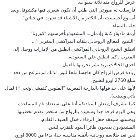
عرض للزواج منذ ثلاثة سنوات.
فأرسلت له صورتي التي طلبَ أن يكون شعري فيها مكشوفا، وبعد
أسبوع أحسست بأن الكثير من الأشياء قد تغيرت في حياتي”.
جلب النساء
أزمة ماديةو كآبة وإدمان… المشعوذونأخرستهم “كورونا”
“الشيخ المعالج الروحاني بلقايد المراكشي المغربي ”…
انطلق الشيخ الروحاني المراكشي انطلق من الإمارات ووصل إلى
المغرب , كما انطلق علي السعودية.
احدي الحالات تريد نشر تجربتها بالعمل.
زيادة فرص الزواج كان هاجسا ملحا لنور، لذلك لم تنزعج من دفع
مبلغ 2760 اورو للشيخ.
لأنها على حد قولها بالدارجة المغربية “الفلوس كتمشي وتجي” (المال
يأتي ويذهب).
كما نتشرف أن نعلن لسيادتكم أننا على إستعداد تام للمساعده
وهي اليوم فرحة جدا وسعيدة بالزواج من شخص تقدم لخطبتها.
وبحسبها سيعقد حفل الزفاف خلال الصيف القادم.
المشعوذون يذبحون طائرا أسودَ للتقرب للجن.
نحن نعد طلاسم روحانية بأثمنة مناسبة جدا، بدءا من 8000 اورو،