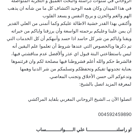
الروحاني في سنوات دراسته والبحث العميق و التجربة المتواصلة
في هذا الميدان وكان همه الوحيد اكتشاف كل ما من شأنه ان يذهب
الهم والغم والحزن و يريح النفس و يسعد القلوب
وأكتفي بهذا القدر خشية الاطالة عليكم وكما أتمنى من العلي القدير
أن يمن علينا وعليكم برحمته الواسعة وأن يرزقنا واياكم من خيراته
ويقنا واياكم من شر كل حاسد اذا حسد وأنبهكم أن كل الخدمات التي
تم ذكرها وبالخصوص التي عندها شروط أن تعلموا علم اليقين أنه
ليس باستطاعتي البتة قبول اي عذر وألأفضل عدم مناقشتي فيها،
فالشرط حكم والله أعلم فشروطنا فيها مصلحة لكم وان قرئتموها
بعناية تجدونها تقيكم وتحفظكم وتسلمكم من شر الدنيا وهمها
وتدعوكم الى حسن الأخلاق وتجنب المعاصي.
لمعرفة المزيد اتصل بالشيخ:
اتصلوا الآن بــ الشيخ الروحاني المغربي بلقايد المراكشي
004592459890
او راسلنــــــــــــــــــــــــا علي الــــــواتــــــــــــساب