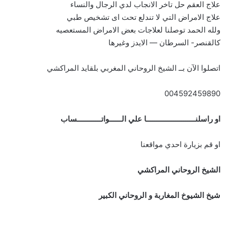
علاج العقم حل تاخر الانجاب لدي الرجال والنساء
علاج الامراض التي لا تندلع تحت اى تشخيص طبي
ولله الحمد توصلنا لعلاجات بعض الامراض المستعصيه
كالقنصر- السرطان — الايدز وغيرها
اتصلوا الآن بــ الشيخ الروحاني المغربي بلقايد المراكشي
004592459890
او راسلنــــــــــــــــــــــــا علي الــــــواتــــــــــــساب
او قم بزيارة احدي مواقعنا
الشيخ الروحاني المراكشي
شيخ الشيوخ المغاربة و الروحاني الكبير