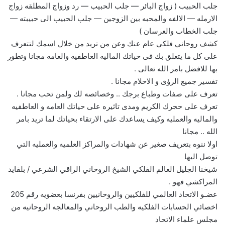
جلب الحبيب ( زواج البائر — جلب الحبيب — رد وزواج المطلقه زواج
الارمله — الالفه والمحبه بين الزوجين — جلب الحبيب الى حبيبته —
جلب الخطاب والعرسان )
كشف روحاني فلكي عام عنك وعن من تريد من خلال اسمك لتتعرف
على كل ما يتعلق بك فى حياتك الماليه العاطفيه والعامه مجانا وتطور
بها للافضل بامر الله تعالى .
تفسير جميع الرؤى و الاحلام مجانا .
تعرف على صفات وطباع برجك .. وخصائصه لك ولمن تحب مجانا .
تعرف على حجرك الكريم ومدى تاثيره على حياتك العامه و العاطفيه
والماليه والعمليه وكيف يساعدك على الارتقاء بحياتك لما تريد بامر
الله .. مجانا
اولا ننوه بتعريف صغير عن شهادات والمراكز العلميه والعمليه التي
توصل اليها
شيخنا الجليل العالم الفلكي الشيخ الروحاني الراقي الشرعي / بلقايد
المراكشي فهو .
عضـو الاتحاد العالمي للفلكيين والروحانيين بفرنسا بعضويه رقم 205
اخصائي الحسابات الفلكيه والطب الروحاني والمعالجه الروحانيه من
مجلس علماء الاتحاد