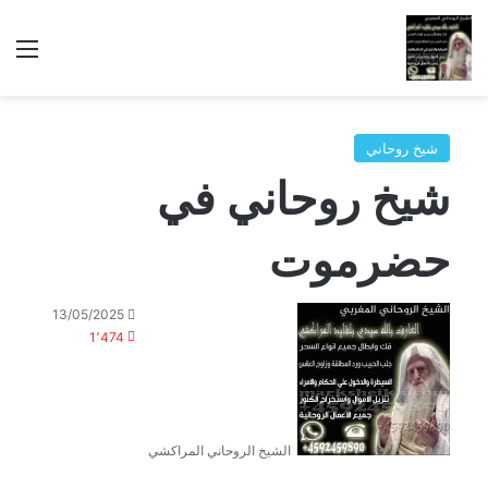
الق
شيخ روحاني
شيخ روحاني في
حضرموت
13/05/2025
1٬474
الشيخ الروحاني المراكشي