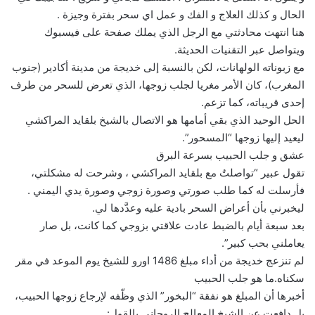
الحال و كذلك العلاج و الفك و عمل اي سحر بفترة وجيزة .
هنا انتهت محادثتي مع الرجل الذي يملك صفحة على فيسبوك
ويتواصل عبر التقنيات الحديثة.
مع زبوناته الولهانات، لكن بالنسبة إلى خديجة من مدينة أكادير (جنوب
المغرب)، كان الأمر مغريا لجلب زوجها، الذي تعرض للسحر من طرف
إحدى قريباته، كما تزعم.
الحل الوحيد الذي بقي أمامها هو الاتصال بالشيخ بلقايد المراكشي
ليعيد إليها زوجها “المسحور”.
عشق و جلب الحبيب بسرعة البرق
تقول عبير “تواصلتُ مع بلقايد المراكشي ، وشرحت له مشكلتي،
فأرسلت له كما طلب صورتي وصورة زوجي وصورة يدي اليمني .
ليخبرني بأن أعراض السحر بادية عليه وعدَّدها لي.
بعد سبعة أيام بالضبط عادت علاقتي بزوجي كما كانت، بل صار
يعاملني بحب كبير”.
لم تنزعج خديجة من أداء مبلغ 1486 اورو للشيخ يوم الموعد في مقر
سكناه.ما هو جلب الحبيب
أخبرها أن المبلغ هو نفقة “البخور” الذي وظّفه لإرجاع زوجها الحبيب،
بل دافعت عن الشيخ المعالج الروحاني بالقول: