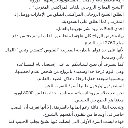
“الشيخ المعالج الروحاني بلقايد المراكشي المغربي ”…
انطلق الشيخ الروحاني المراكشي انطلق من الإمارات ووصل إلى
المغرب , كما انطلق علي السعودية.
احدي الحالات تريد نشر تجربتها بالعمل.
زيادة فرص الزواج كان هاجسا ملحا لنور، لذلك لم تنزعج من دفع
مبلغ 2760 اورو للشيخ.
لأنها على حد قولها بالدارجة المغربية “الفلوس كتمشي وتجي” (المال
يأتي ويذهب).
كما نتشرف أن نعلن لسيادتكم أننا على إستعداد تام للمساعده
وهي اليوم فرحة جدا وسعيدة بالزواج من شخص تقدم لخطبتها.
وبحسبها سيعقد حفل الزفاف خلال الصيف القادم.
المشعوذون يذبحون طائرا أسودَ للتقرب للجن.
نحن نعد طلاسم روحانية بأثمنة مناسبة جدا، بدءا من 8000 اورو،
هدفنا هو الجمع بين الحبيبين.
وتتحدث انفال قائلة رغم إيمانها بالطريقة، إلا أنها تعرف أن النصب
حاضر في أوساط من يلقبون أنفسهم بالشيوخ.
فهذه ليست المرة الأولى التي اتصلت فيها بشيخ يجلب الحبيب كما