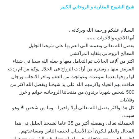
شيخ الشيوخ المغاربة و الروحاني الكبير
السـلام عليكم ورحمة الله وبركاته ،
أيها الأخوه والأخوات ،،،،،،
بفضل الله تعالى ونعمته التى انعم بها على شيخنا الجليل
المعالج الروحانى بلقايد المراكشي
اكثر من آلاف الحالات تم التعامل معها و جعله الله سببا في شفاء
المريض منها ، وسترة من أرادت الزواج فى الحلال ,وكم من ام ردت
لها روحها بعدما سوعدت وعولجت من العقم وتاخر الانجاب ورجال
ضاقت بهم الحياه واكرمهم الله على يد شيخنا وبفضل الله اكثر من
500 شخص شهريا يرتدون من منتجاتنا الروحانيه خواتم و خرز
وقلادات
كل هذا واكثر بفضل الله تعالى أولا واخيرا .. وما من شخص الا وهو
سبب ..
الحمدلله تعالى وبفضله أكثر من 35 عاما لشيخنا الجليل فى هذا
المجال والعلم ليكون أحد الأسباب لخدمة الناس ومساعدتهم ..
(جلب الحبيب — علاج السحر بالقران — الرقيه الشرعيه — خواتم