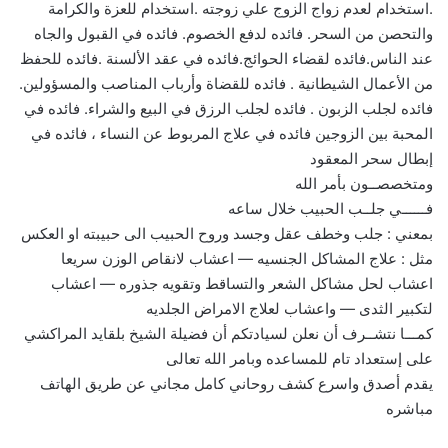
.استخدام لعدم زواج الزوج علي زوجته .استخدام للعزة والكرامة
والتحصن من السحر. فائده لدفع الخصوم. فائده في القبول والجاه
عند الناس.فائده لقضاء الحوائج.فائده في عقد الألسنة .فائده للحفظ
من الأعمال الشيطانية . فائده للقضاة وأرباب المناصب والمسؤولين.
فائده لجلب الزبون . فائده لجلب الرزق في البيع والشراء. فائده في
المحبة بين الزوجين فائده في علاج المربوط عن النساء ، فائده في
إبطال سحر المعقود
ومتخصصــون بأمر الله
فــــــي جلــب الحبيب خلال ساعه
بمعني : جلب وخطف عقل وجسد وروح الحبيب الى حبيبته او العكس
مثل : علاج المشاكل الجنسيه — اعشاب لانقاص الوزن سريعا
اعشاب لحل مشاكل الشعر والتساقط وتقويه جذوره — اعشاب
لتكبير الثدى — واعشاب لعلاج الامراض الجلديه
كمـــا نتشــرف أن نعلن لسيادتكم أن فضيلة الشيخ بلقايد المراكشي
على إستعداد تام للمساعده وبامر الله تعالى
يقدم أصدق واسرع كشف روحاني كامل مجاني عن طريق الهاتف
مباشره