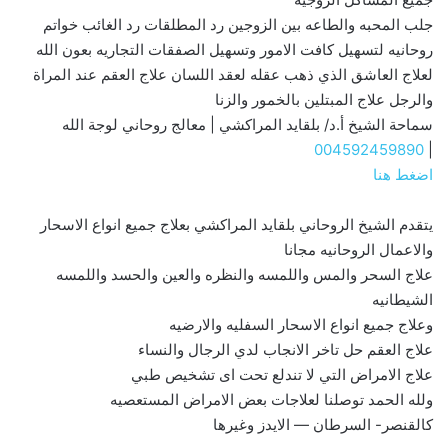
جلب المحبه والطاعه بين الزوجين رد المطلقات رد الغائب خواتم
روحانيه لتسهيل كافت الامور وتسهيل الصفقات التجاريه بعون الله
لعلاج العاشق الذي ذهب عقله لعقد اللسان علاج العقم عند المراة
والرجل علاج المبتلين بالخمور والزنا
سماحة الشيخ أ.د/ بلقايد المراكشي | معالج روحاني لوجة الله
004592459890
|
اضغط هنا
يتقدم الشيخ الروحاني بلقايد المراكشي بعلاج جميع انواع الاسحار
والاعمال الروحانيه مجانا
علاج السحر والمس واللمسه والنظره والعين والحسد واللمسه
الشيطانيه
وعلاج جميع انواع الاسحار السفليه والارضيه
علاج العقم حل تاخر الانجاب لدي الرجال والنساء
علاج الامراض التي لا تندلع تحت اى تشخيص طبي
ولله الحمد توصلنا لعلاجات بعض الامراض المستعصيه
كالقنصر- السرطان — الايدز وغيرها