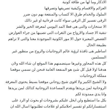
الاذكار وما لها من طاقة كونية
العزائم والاقسام وكيفية تصريفها وتصرفها
الملوك والخدام طرق الا كتساب والمنفعة بهم دون ضرر
الرقى تفسير كل الرقى سواء كانت قرءانية او غير ذالك
الا ستخارات والتى هى فعلا المد اليومي لمعرفة الخير والشر
تنقية الا جساد والارواح من الثغرات التى تصيبها من جراء العوارض
القصص المعبرة حول الا مور الكونية الموجودة معنا والتى لا نراهم
بطبيعة الحال
اساطير هى نافذة لرؤية عالم الروحانيات والروح من منظور غير
المسلمين
كل هذه المحاور وغيرها سيتضمنهم هذا الموقع ان شاء الله ولان
هدفنا اولا قبل كل شئ هو المنفعة العامة فنحن لن نسمي موقعنا
مملكة الروحانيات
ولا الشيخ الكبير ولا اقوى شيخ روحاني موقعنا بسيط يحتوى المعرفة
الروحانية لمن يريدها ويقدم المساعدة الروحانية كذالك لمن يريدها
وانا يدي ممدودة لكم
بكل ما استطيع ولن ابخل عليكم بشروحات او بحوث او الرد على
استفساراتكم او تفسير احلامكم او علاجات تطلبونها اسال الله ان