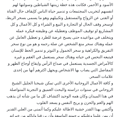
الأسود و الأحمر، فكانت هذه خطة زينتها الشياطين وسولتها لهم
انفسهم لتخريب المجتمعات و تدمير حياة الناس كإيقاف حال الفتاة
أو الفتى عن الزواج والمستقبل وتكبيلهم وهو ما يسمى بسحر الربط،
اوسحر وقف الحال او التجارة و البيع و الشراء و كل الأعمال و كل
المشاريع او توقيف الموظف وتعطيله عن وظيفته فيكره عمله
ويتخلف في مواعيده حتى يصبح عرضة للطرد و تعطيل العامل عن
عمله وهناك سحر منع الشخص عن صلة رحمه و هو من نوع سحر
التفريق والكراهية و سحر الخمول و التوتر و تدمير الحظ للإنسان
فيتبعه النحس في حياته وهناك سحر يستعمل في العقم و غيره
كالأمراض الجسدية يستعمل في صداع الرأس وايقاع أوجاع الظهر و
المفاصل التي يصاب بها الاشخاص ويجهل اكثرهم أنها من إحدى
علامات السحر.
و كافة الأعمال الروحانية الأخرى التي تمكن شيخنا الجليل الشيخ
الروحاني في سنوات دراسته والبحث العميق و التجربة المتواصلة
في هذا الميدان وكان همه الوحيد اكتشاف كل ما من شأنه ان يذهب
الهم والغم والحزن و يريح النفس و يسعد القلوب
وأكتفي بهذا القدر خشية الاطالة عليكم وكما أتمنى من العلي القدير
أن يمن علينا وعليكم برحمته الواسعة وأن يرزقنا واياكم من خيراته