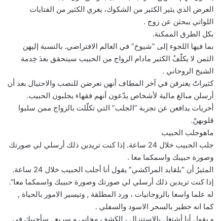
العرض الذي يثير الكثير من الشكوك، يغري الكثير من الفتايات
اللواتي يبحثن عن زوج .
بكل الطرق الممكنة.
بما فيها اللجوء إلى “شيوخ” في العالم الافتراضي. بالنسبة إليهن
الثمن لا يكلّفُ الكثير مادام الزواج من الحبيب سيتحقق بعدَ خِدمة
الشيخ الروحاني .
كثيراتٌ يعترفن في آخر المطاف أنهن تعرضن للنصب والاحتيال بعد أن
أرسلن مبالغ مالية لأشخاص يدّعون أنهم فقهاء يجلبون الحبيب.
أخريات يدافعن عن تجربة “الجلب” التي تكلّلت بالزواج ممن سلبوا
قلوبهنّ.
ماهوجلب الحبيب
جلب الحبيب خلال 24 ساعة. إذا كنت تريدين ذلك أرسلي لي صورتك
وصورة حبيبك واسمكما معا .
المثيرُ أن “بلقايد المراكشي” يقول أنا أجلب الحبيب خلال 24 ساعة.
إذا كنت تريدين ذلك أرسلي لي صورتك وصورة حبيبك واسمكما معا”.
له علما واسعا بالروحانيات ، ورد المطلقة , وتيسير الامور بالحياة ,
كما انه خطير بالسحر الاسود والسفلي .
و يقول أنا أشتغل بالاستنزال ، الكشف مجاني و سريع . سأجيبك في