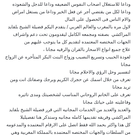
وداعا للاستغلال اصحاب النفوس الضعيفه وداعا للدجل والشعوذه
وداعا لكل من يقتضي أجر عن فعل الخير وداعا من يستغل امراض
والام الناس فى الحصول على المال
لاول مره بالمغرب والعالم العربي / يتقدم اليكم فضيلة الشيخ بلقايد
المراكشي بصفته ومجمعه الكامل ليقدومون تحت دعم واشراف
الجهات المختصه المعتمده لتقديم كل ما يتوجب عليهم من
علاج جميع انواع الاسحار بالقران والرقيه مجانا ،
لعودة الحبيب وتسريع النصيب وزواج البنت البكر المتأخره عن الزواج
مجانا
لتفسير وحل الرؤي والاحلام مجانا
تعرف من خلال اسمك عن حجرك الكريم وبرجك وصفاتك انت ومن
تريد مجانا
تعرف على الخاتم الروحاني المناسب لشخصيتك ومدى تاثيره
وفاعليته على حياتك مجانا
والعديد والعديد من الخدمات المجانيه التي قرر فضيلة الشيخ بلقايد
المراكشي وفريقه تقديمها كامله مجانيه وستذكر هنا تفصيليلا
كل هذا واكثر بحمد الله فقط اتصل على الارقام المعتمده والمدعومه
من السلطات والجهات المختصه المعتمده بالمملكة المغربية وهي