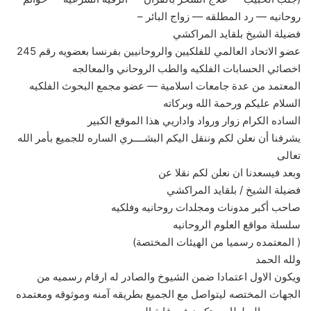
روحانيه — رد المطلقه — زواج البائر –
فضيلة الشيخ بلقايد المراكشي
عضو الاتحاد العالمي للفلكيين والروحانيين بفرنسا بعضويه رقم 245
اخصائي الحسابات الفلكيه والطب الروحاني والمعالجه
المعتمد من عدة جامعات اسلامية — عضو مجمع البحوث الفلكيه
السلام عليكم ورحمة الله وبركاته
الساده الكرام زوار ورواد واداريي هذا الموقع الكبير
يشرفنا أن نعلن لكم وننقل اليكم البشــــري الساره للجميع بأمر الله
تعالى
وبعد فيسعدنا ان نعلن لكم نقلا عن
فضيلة الشيخ / بلقايد المراكشي
صاحب أكبر مدونات ومجلدات روحانيه وفلكيه
سلسلة مواقع العلوم الروحانيه
( المعتمده رسميا من الهيئات المختصة)
ولله الحمد
ويكون الاول اعتمادا ضمن الشيوخ والصادر له ارقام رسميه من
الجهات المختصه ليتواصل مع الجميع بطريقه آمنه وموثوقه ومعتمده