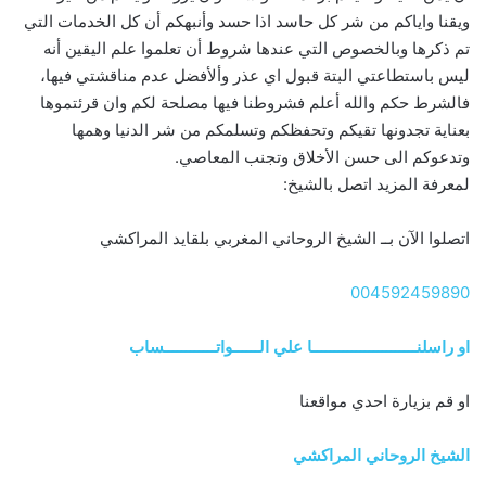
ويقنا واياكم من شر كل حاسد اذا حسد وأنبهكم أن كل الخدمات التي
تم ذكرها وبالخصوص التي عندها شروط أن تعلموا علم اليقين أنه
ليس باستطاعتي البتة قبول اي عذر وألأفضل عدم مناقشتي فيها،
فالشرط حكم والله أعلم فشروطنا فيها مصلحة لكم وان قرئتموها
بعناية تجدونها تقيكم وتحفظكم وتسلمكم من شر الدنيا وهمها
وتدعوكم الى حسن الأخلاق وتجنب المعاصي.
لمعرفة المزيد اتصل بالشيخ:
اتصلوا الآن بــ الشيخ الروحاني المغربي بلقايد المراكشي
004592459890
او راسلنــــــــــــــــــــــــا علي الــــــواتــــــــــــساب
او قم بزيارة احدي مواقعنا
الشيخ الروحاني المراكشي