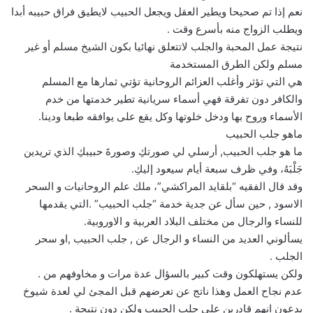
نعم إذا تم صحيحا ويطير العقل ويجعل الحبيب لايطيق فراق حبيبه أبدا
ويطلب الزواج منه بأسرع وقت .
نتيجة عمل المحبة والجلب لاتتعلق نهائيا بكون الشيخ مسلم أو غير
مسلم ولكن الطرق المستخدمة
هي التي تؤثر وأغلب العزائم الروحانية تؤتي ثمارها مع المسلم
والكافر دون تفرقة فهي أسماء سريانية تطير خدمتها من خدم
الأسماء وروح بها ودخل خلوتها وكل يقع على يوافقه طبعا ودينا.
ماهو جلب الحبيب
ما هو جلب الحبيب, أرسلي لي صورتكِ وصورةَ حبيبكِ الذي تريدين
جَلْبَهُ، وفي ظرف سبعة أيام سيعود إليكِ.
وقد قال الفقيه “بلقايد المراكشي”، ملك علم الروحانيات و السحر
الاسود , حين سأل عن جدية خدمة “جلب الحبيب” .التي يقدمها
للنساء والرجال من مختلف البلاد العربية و الاوروبية.
يسألوني العديد من النساء و الرجال عن , جلب الحبيب ,او سحر
الجلب .
ولكن يستهلكون وقت كبير بالسؤال عدة مرات و مخاوفهم من .
عدم نجاح العمل وهذا ناتج عن تعرضهم قبل المجئ لي لعدة شيوخ
يدعون انهم قادرين علي جلب الحبيب ولكن دون نتيجة .