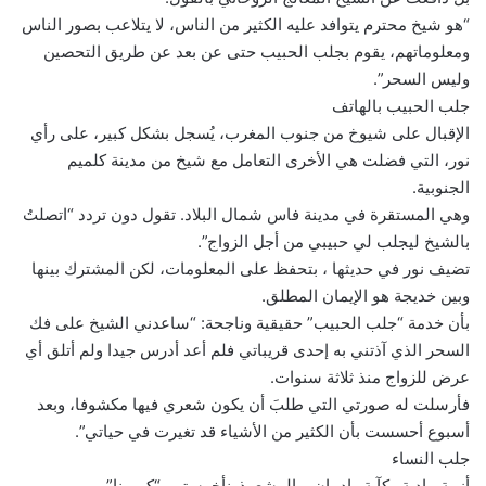
“هو شيخ محترم يتوافد عليه الكثير من الناس، لا يتلاعب بصور الناس
ومعلوماتهم، يقوم بجلب الحبيب حتى عن بعد عن طريق التحصين
وليس السحر”.
جلب الحبيب بالهاتف
الإقبال على شيوخ من جنوب المغرب، يُسجل بشكل كبير، على رأي
نور، التي فضلت هي الأخرى التعامل مع شيخ من مدينة كلميم
الجنوبية.
وهي المستقرة في مدينة فاس شمال البلاد. تقول دون تردد “اتصلتُ
بالشيخ ليجلب لي حبيبي من أجل الزواج”.
تضيف نور في حديثها ، بتحفظ على المعلومات، لكن المشترك بينها
وبين خديجة هو الإيمان المطلق.
بأن خدمة “جلب الحبيب” حقيقية وناجحة: “ساعدني الشيخ على فك
السحر الذي آذتني به إحدى قريباتي فلم أعد أدرس جيدا ولم أتلق أي
عرض للزواج منذ ثلاثة سنوات.
فأرسلت له صورتي التي طلبَ أن يكون شعري فيها مكشوفا، وبعد
أسبوع أحسست بأن الكثير من الأشياء قد تغيرت في حياتي”.
جلب النساء
أزمة ماديةو كآبة وإدمان… المشعوذونأخرستهم “كورونا”