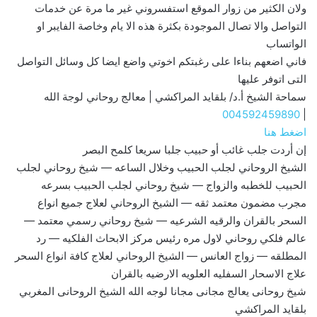
ولان الكثير من زوار الموقع استفسروني غير ما مرة عن خدمات
التواصل والا تصال الموجودة بكثرة هذه الا يام وخاصة الفايبر او
الواتساب
فاني اضعهم بناءا على رغبتكم اخوتي واضع ايضا كل وسائل التواصل
التى اتوفر عليها
سماحة الشيخ أ.د/ بلقايد المراكشي | معالج روحاني لوجة الله
004592459890
|
اضغط هنا
إن أردت جلب غائب أو حبيب جلبا سريعا كلمح البصر
الشيخ الروحاني لجلب الحبيب وخلال الساعه — شيخ روحاني لجلب
الحبيب للخطبه والزواج — شيخ روحاني لجلب الحبيب بسرعه
مجرب مضمون معتمد ثقه — الشيخ الروحاني لعلاج جميع انواع
السحر بالقران والرقيه الشرعيه — شيخ روحاني رسمي معتمد —
عالم فلكي روحاني لاول مره رئيس مركز الابحاث الفلكيه — رد
المطلقه — زواج العانس — الشيخ الروحاني لعلاج كافة انواع السحر
علاج الاسحار السفليه العلويه الارضيه بالقران
شيخ روحانى يعالج مجانى مجانا لوجه الله الشيخ الروحانى المغربي
بلقايد المراكشي