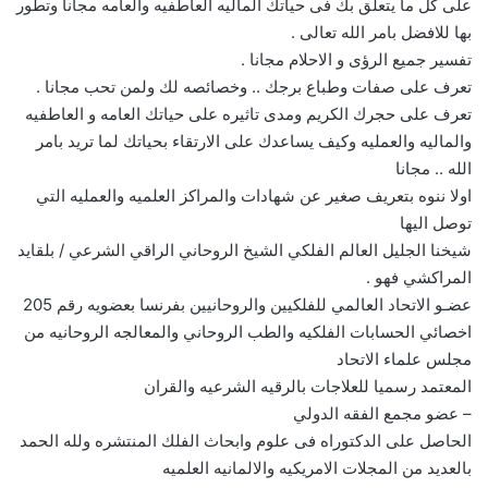
على كل ما يتعلق بك فى حياتك الماليه العاطفيه والعامه مجانا وتطور
بها للافضل بامر الله تعالى .
تفسير جميع الرؤى و الاحلام مجانا .
تعرف على صفات وطباع برجك .. وخصائصه لك ولمن تحب مجانا .
تعرف على حجرك الكريم ومدى تاثيره على حياتك العامه و العاطفيه
والماليه والعمليه وكيف يساعدك على الارتقاء بحياتك لما تريد بامر
الله .. مجانا
اولا ننوه بتعريف صغير عن شهادات والمراكز العلميه والعمليه التي
توصل اليها
شيخنا الجليل العالم الفلكي الشيخ الروحاني الراقي الشرعي / بلقايد
المراكشي فهو .
عضـو الاتحاد العالمي للفلكيين والروحانيين بفرنسا بعضويه رقم 205
اخصائي الحسابات الفلكيه والطب الروحاني والمعالجه الروحانيه من
مجلس علماء الاتحاد
المعتمد رسميا للعلاجات بالرقيه الشرعيه والقران
– عضو مجمع الفقه الدولي
الحاصل على الدكتوراه فى علوم وابحاث الفلك المنتشره ولله الحمد
بالعديد من المجلات الامريكيه والالمانيه العلميه