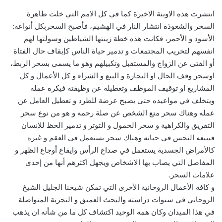
انتشرت هذه الاوينة الاخيرة كما في كل الامم التي خلت ظاهرة
السحر والشعوذة انتشار النار في الهشيم، فأصبح السحربكل أنواعه:
الأسود و الأحمر، فكانت هذه خطة زينتها الشياطين وسولتها لهم
انفسهم لتخريب المجتمعات و تدمير حياة الناس كإيقاف حال الفتاة
أو الفتى عن الزواج والمستقبل وتكبيلهم وهو ما يسمى بسحر الربط،
اوسحر وقف الحال او التجارة و البيع و الشراء و كل الأعمال و كل
المشاريع او توقيف الموظف وتعطيله عن وظيفته فيكره عمله
ويتخلف في مواعيده حتى يصبح عرضة للطرد و تعطيل العامل عن
عمله وهناك سحر منع الشخص عن صلة رحمه و هو من نوع سحر
التفريق والكراهية و سحر الخمول و التوتر و تدمير الحظ للإنسان
فيتبعه النحس في حياته وهناك سحر يستعمل في العقم و غيره
كالأمراض الجسدية يستعمل في صداع الرأس وايقاع أوجاع الظهر و
المفاصل التي يصاب بها الاشخاص ويجهل اكثرهم أنها من إحدى
علامات السحر.
و كافة الأعمال الروحانية الأخرى التي تمكن شيخنا الجليل الشيخ
الروحاني في سنوات دراسته والبحث العميق و التجربة المتواصلة
في هذا الميدان وكان همه الوحيد اكتشاف كل ما من شأنه ان يذهب