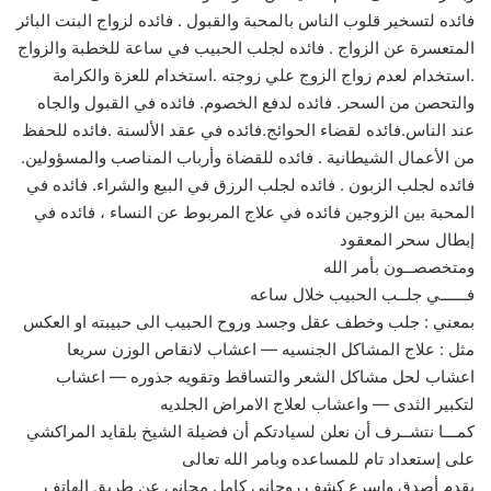
فائده لتسخير قلوب الناس بالمحبة والقبول . فائده لزواج البنت البائر
المتعسرة عن الزواج . فائده لجلب الحبيب في ساعة للخطبة والزواج
.استخدام لعدم زواج الزوج علي زوجته .استخدام للعزة والكرامة
والتحصن من السحر. فائده لدفع الخصوم. فائده في القبول والجاه
عند الناس.فائده لقضاء الحوائج.فائده في عقد الألسنة .فائده للحفظ
من الأعمال الشيطانية . فائده للقضاة وأرباب المناصب والمسؤولين.
فائده لجلب الزبون . فائده لجلب الرزق في البيع والشراء. فائده في
المحبة بين الزوجين فائده في علاج المربوط عن النساء ، فائده في
إبطال سحر المعقود
ومتخصصــون بأمر الله
فــــــي جلــب الحبيب خلال ساعه
بمعني : جلب وخطف عقل وجسد وروح الحبيب الى حبيبته او العكس
مثل : علاج المشاكل الجنسيه — اعشاب لانقاص الوزن سريعا
اعشاب لحل مشاكل الشعر والتساقط وتقويه جذوره — اعشاب
لتكبير الثدى — واعشاب لعلاج الامراض الجلديه
كمـــا نتشــرف أن نعلن لسيادتكم أن فضيلة الشيخ بلقايد المراكشي
على إستعداد تام للمساعده وبامر الله تعالى
يقدم أصدق واسرع كشف روحاني كامل مجاني عن طريق الهاتف