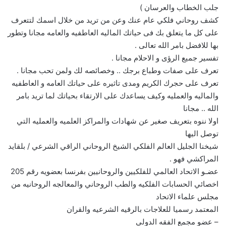
جلب الخطاب والعرسان )
كشف روحاني فلكي عام عنك وعن من تريد من خلال اسمك لتتعرف
على كل ما يتعلق بك فى حياتك الماليه العاطفيه والعامه مجانا وتطور
بها للافضل بامر الله تعالى .
تفسير جميع الرؤى و الاحلام مجانا .
تعرف على صفات وطباع برجك .. وخصائصه لك ولمن تحب مجانا .
تعرف على حجرك الكريم ومدى تاثيره على حياتك العامه و العاطفيه
والماليه والعمليه وكيف يساعدك على الارتقاء بحياتك لما تريد بامر
الله .. مجانا
اولا ننوه بتعريف صغير عن شهادات والمراكز العلميه والعمليه التي
توصل اليها
شيخنا الجليل العالم الفلكي الشيخ الروحاني الراقي الشرعي / بلقايد
المراكشي فهو .
عضـو الاتحاد العالمي للفلكيين والروحانيين بفرنسا بعضويه رقم 205
اخصائي الحسابات الفلكيه والطب الروحاني والمعالجه الروحانيه من
مجلس علماء الاتحاد
المعتمد رسميا للعلاجات بالرقيه الشرعيه والقران
– عضو مجمع الفقه الدولي