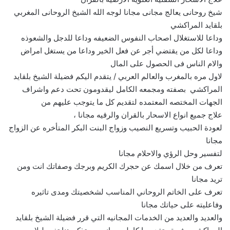
شيخ روحانى يعالج مجانى مجانا لوجه الله الشيخ الروحانى المغربي
بلقايد المراكشي
وداعا للاستغلال اصحاب النفوس الضعيفه وداعا للدجل والشعوذه
وداعا لكل من يقتضي أجر عن فعل الخير وداعا من يستغل امراض
والام الناس فى الحصول على المال
لاول مره بالمغرب والعالم العربي / يتقدم اليكم فضيلة الشيخ بلقايد
المراكشي بصفته ومجمعه الكامل ليقدومون تحت دعم واشراف
الجهات المختصه المعتمده لتقديم كل ما يتوجب عليهم من
علاج جميع انواع الاسحار بالقران والرقيه مجانا ،
لعودة الحبيب وتسريع النصيب وزواج البنت البكر المتأخره عن الزواج
مجانا
لتفسير وحل الرؤي والاحلام مجانا
تعرف من خلال اسمك عن حجرك الكريم وبرجك وصفاتك انت ومن
تريد مجانا
تعرف على الخاتم الروحاني المناسب لشخصيتك ومدى تاثيره
وفاعليته على حياتك مجانا
والعديد والعديد من الخدمات المجانيه التي قرر فضيلة الشيخ بلقايد