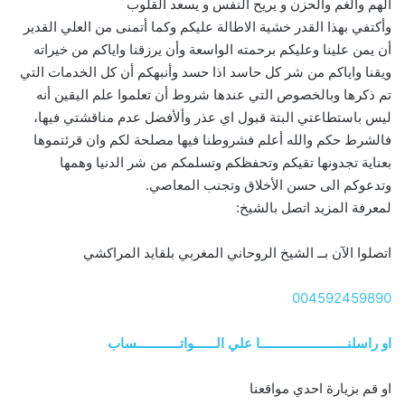
الهم والغم والحزن و يريح النفس و يسعد القلوب
وأكتفي بهذا القدر خشية الاطالة عليكم وكما أتمنى من العلي القدير
أن يمن علينا وعليكم برحمته الواسعة وأن يرزقنا واياكم من خيراته
ويقنا واياكم من شر كل حاسد اذا حسد وأنبهكم أن كل الخدمات التي
تم ذكرها وبالخصوص التي عندها شروط أن تعلموا علم اليقين أنه
ليس باستطاعتي البتة قبول اي عذر وألأفضل عدم مناقشتي فيها،
فالشرط حكم والله أعلم فشروطنا فيها مصلحة لكم وان قرئتموها
بعناية تجدونها تقيكم وتحفظكم وتسلمكم من شر الدنيا وهمها
وتدعوكم الى حسن الأخلاق وتجنب المعاصي.
لمعرفة المزيد اتصل بالشيخ:
اتصلوا الآن بــ الشيخ الروحاني المغربي بلقايد المراكشي
004592459890
او راسلنــــــــــــــــــــــــا علي الــــــواتــــــــــــساب
او قم بزيارة احدي مواقعنا