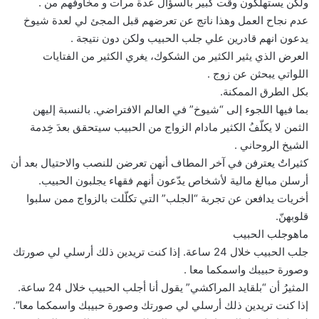
ولكن يستهلكون وقت كبير بالسؤال عدة مرات و مخاوفهم من .
عدم نجاح العمل وهذا ناتج عن تعرضهم قبل المجئ لي لعدة شيوخ
يدعون انهم قادرين علي جلب الحبيب ولكن دون نتيجة .
العرض الذي يثير الكثير من الشكوك، يغري الكثير من الفتايات
اللواتي يبحثن عن زوج .
بكل الطرق الممكنة.
بما فيها اللجوء إلى “شيوخ” في العالم الافتراضي. بالنسبة إليهن
الثمن لا يكلّفُ الكثير مادام الزواج من الحبيب سيتحقق بعدَ خِدمة
الشيخ الروحاني .
كثيراتٌ يعترفن في آخر المطاف أنهن تعرضن للنصب والاحتيال بعد أن
أرسلن مبالغ مالية لأشخاص يدّعون أنهم فقهاء يجلبون الحبيب.
أخريات يدافعن عن تجربة “الجلب” التي تكلّلت بالزواج ممن سلبوا
قلوبهنّ.
ماهوجلب الحبيب
جلب الحبيب خلال 24 ساعة. إذا كنت تريدين ذلك أرسلي لي صورتك
وصورة حبيبك واسمكما معا .
المثيرُ أن “بلقايد المراكشي” يقول أنا أجلب الحبيب خلال 24 ساعة.
إذا كنت تريدين ذلك أرسلي لي صورتك وصورة حبيبك واسمكما معا”.