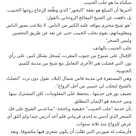
سكناه.ما هو جلب الحبيب
أخبرها أن المبلغ هو نفقة “البخور” الذي وظّفه لإرجاع زوجها الحبيب،
بل دافعت عن الشيخ المعالج الروحاني بالقول:
“هو شيخ محترم يتوافد عليه الكثير من الناس، لا يتلاعب بصور الناس
ومعلوماتهم، يقوم بجلب الحبيب حتى عن بعد عن طريق التحصين
وليس السحر”.
جلب الحبيب بالهاتف
الإقبال على شيوخ من جنوب المغرب، يُسجل بشكل كبير، على رأي
نور، التي فضلت هي الأخرى التعامل مع شيخ من مدينة كلميم
الجنوبية.
وهي المستقرة في مدينة فاس شمال البلاد. تقول دون تردد “اتصلتُ
بالشيخ ليجلب لي حبيبي من أجل الزواج”.
تضيف نور في حديثها ، بتحفظ على المعلومات، لكن المشترك بينها
وبين خديجة هو الإيمان المطلق.
بأن خدمة “جلب الحبيب” حقيقية وناجحة: “ساعدني الشيخ على فك
السحر الذي آذتني به إحدى قريباتي فلم أعد أدرس جيدا ولم أتلق أي
عرض للزواج منذ ثلاثة سنوات.
فأرسلت له صورتي التي طلبَ أن يكون شعري فيها مكشوفا، وبعد