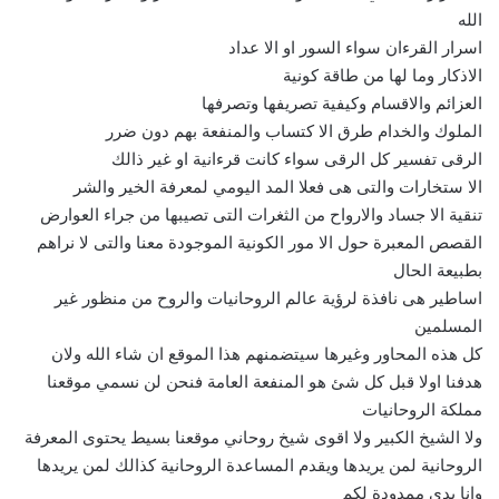
الله
اسرار القرءان سواء السور او الا عداد
الاذكار وما لها من طاقة كونية
العزائم والاقسام وكيفية تصريفها وتصرفها
الملوك والخدام طرق الا كتساب والمنفعة بهم دون ضرر
الرقى تفسير كل الرقى سواء كانت قرءانية او غير ذالك
الا ستخارات والتى هى فعلا المد اليومي لمعرفة الخير والشر
تنقية الا جساد والارواح من الثغرات التى تصيبها من جراء العوارض
القصص المعبرة حول الا مور الكونية الموجودة معنا والتى لا نراهم
بطبيعة الحال
اساطير هى نافذة لرؤية عالم الروحانيات والروح من منظور غير
المسلمين
كل هذه المحاور وغيرها سيتضمنهم هذا الموقع ان شاء الله ولان
هدفنا اولا قبل كل شئ هو المنفعة العامة فنحن لن نسمي موقعنا
مملكة الروحانيات
ولا الشيخ الكبير ولا اقوى شيخ روحاني موقعنا بسيط يحتوى المعرفة
الروحانية لمن يريدها ويقدم المساعدة الروحانية كذالك لمن يريدها
وانا يدي ممدودة لكم