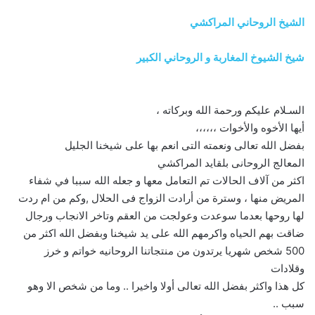
الشيخ الروحاني المراكشي
شيخ الشيوخ المغاربة و الروحاني الكبير
السـلام عليكم ورحمة الله وبركاته ،
أيها الأخوه والأخوات ،،،،،،
بفضل الله تعالى ونعمته التى انعم بها على شيخنا الجليل
المعالج الروحانى بلقايد المراكشي
اكثر من آلاف الحالات تم التعامل معها و جعله الله سببا في شفاء
المريض منها ، وسترة من أرادت الزواج فى الحلال ,وكم من ام ردت
لها روحها بعدما سوعدت وعولجت من العقم وتاخر الانجاب ورجال
ضاقت بهم الحياه واكرمهم الله على يد شيخنا وبفضل الله اكثر من
500 شخص شهريا يرتدون من منتجاتنا الروحانيه خواتم و خرز
وقلادات
كل هذا واكثر بفضل الله تعالى أولا واخيرا .. وما من شخص الا وهو
سبب ..