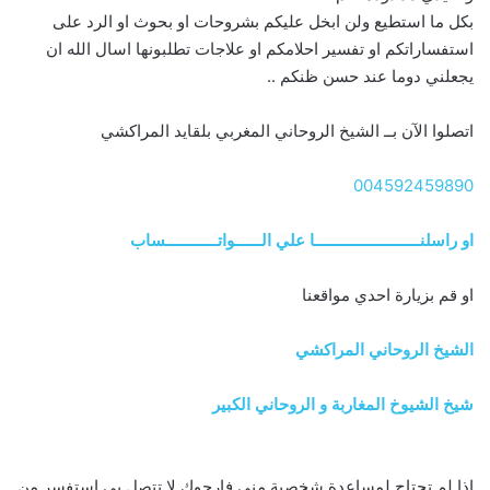
بكل ما استطيع ولن ابخل عليكم بشروحات او بحوث او الرد على
استفساراتكم او تفسير احلامكم او علاجات تطلبونها اسال الله ان
يجعلني دوما عند حسن ظنكم ..
اتصلوا الآن بــ الشيخ الروحاني المغربي بلقايد المراكشي
004592459890
او راسلنــــــــــــــــــــــــا علي الــــــواتــــــــــــساب
او قم بزيارة احدي مواقعنا
الشيخ الروحاني المراكشي
شيخ الشيوخ المغاربة و الروحاني الكبير
اذا لم تحتاج لمساعدة شخصية منى فارجوك لا تتصل بي استفسر من