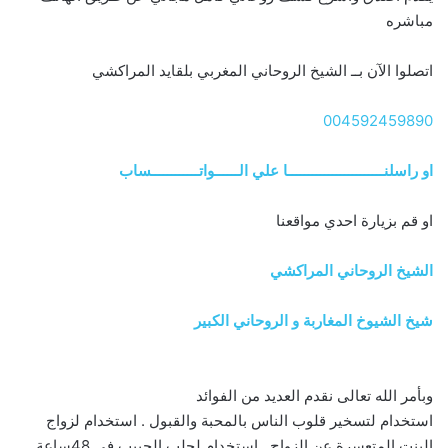
مباشره
اتصلوا الآن بــ الشيخ الروحاني المغربي بلقايد المراكشي
004592459890
او راسلنــــــــــــــــــــــــا علي الــــــواتــــــــــــساب
او قم بزيارة احدي مواقعنا
الشيخ الروحاني المراكشي
شيخ الشيوخ المغاربة و الروحاني الكبير
وبأمر الله تعالى نقدم العديد من الفوائد
استخدام لتسخير قلوب الناس بالمحبة والقبول . استخدام لزواج
البنت المتعسرة عن الزواج . استخدام لجلب الحبيب في 48ساعة