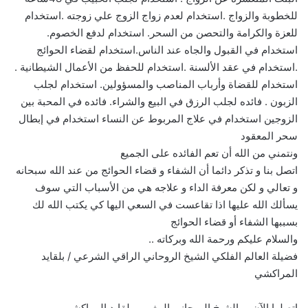
للخطوبة والزواج .استخدام لعدم زواج الزوج علي زوجته .استخدام
للعزة والكرامة والتحصن من السحر. استخدام لدفع الخصوم.
استخدام في القبول والجاه عند الناس.استخدام لقضاء الحوائج
.استخدام في عقد الألسنة .استخدام للحفظ من الأعمال الشيطانية .
استخدام للقضاة وأرباب المناصب والمسؤولين. استخدام لجلب
الزبون . فائده لجلب الرزق في البيع والشراء. فائده في المحبة بين
الزوجين استخدام في علاج المربوط عن النساء استخدام في إبطال
سحر المعقود
ونتمني من الله أن تعم الفائده على الجميع
اتصل بنا و تذكر دائما أن الشفاء و قضاء الحوائج من عند الله سبحانه
و تعالي و لكن معرفة الداء و علاجه هي من الأسباب التي سوف
يسألك الله عليها اذا تقاعست في السعي اليها كي يكتب الله لك
بسببها الشفاء أو قضاء الحوائج
والسلام عليكم ورحمة الله وبركاته ..
فضيلة العالم الفلكي الشيخ الروحاني الراقي الشرعي / بلقايد
المراكشي
اتصلوا الآن بــ الشيخ الروحاني المغربي بلقايد المراكشي