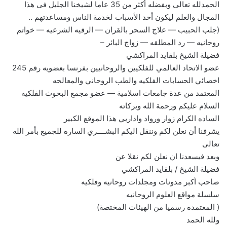
الحمدلله تعالى وبفضله أكثر من 35 عاما لشيخنا الجليل فى هذا
المجال والعلم ليكون أحد الأسباب لخدمة الناس ومساعدتهم ..
(جلب الحبيب — علاج السحر بالقران — الرقيه الشرعيه — خواتم
روحانيه — رد المطلقه — زواج البائر –
فضيلة الشيخ بلقايد المراكشي
عضو الاتحاد العالمي للفلكيين والروحانيين بفرنسا بعضويه رقم 245
اخصائي الحسابات الفلكيه والطب الروحاني والمعالجه
المعتمد من عدة جامعات اسلامية — عضو مجمع البحوث الفلكيه
السلام عليكم ورحمة الله وبركاته
الساده الكرام زوار ورواد واداريي هذا الموقع الكبير
يشرفنا أن نعلن لكم وننقل اليكم البشــــري الساره للجميع بأمر الله
تعالى
وبعد فيسعدنا ان نعلن لكم نقلا عن
فضيلة الشيخ / بلقايد المراكشي
صاحب أكبر مدونات ومجلدات روحانيه وفلكيه
سلسلة مواقع العلوم الروحانيه
( المعتمده رسميا من الهيئات المختصة)
ولله الحمد