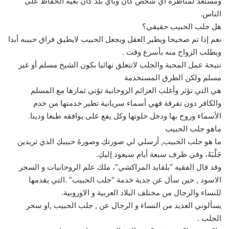
ومستعد لمناظرة أي شخص كان وبأي بلد كان بغية الحفاظ على
الناس.
هل جلب الحبيب حقيقي؟
نعم إذا تم صحيحا ويطير العقل ويجعل الحبيب لايطيق فراق حبيبه أبدا
ويطلب الزواج منه بأسرع وقت .
نتيجة عمل المحبة والجلب لاتتعلق نهائيا بكون الشيخ مسلم أو غير
مسلم ولكن الطرق المستخدمة
هي التي تؤثر وأغلب العزائم الروحانية تؤتي ثمارها مع المسلم
والكافر دون تفرقة فهي أسماء سريانية تطير خدمتها من خدم
الأسماء وروح بها ودخل خلوتها وكل يقع على يوافقه طبعا ودينا.
ماهو جلب الحبيب
ما هو جلب الحبيب, أرسلي لي صورتكِ وصورةَ حبيبكِ الذي تريدين
جَلْبَهُ، وفي ظرف سبعة أيام سيعود إليكِ.
وقد قال الفقيه “بلقايد المراكشي”، ملك علم الروحانيات و السحر
الاسود , حين سأل عن جدية خدمة “جلب الحبيب” .التي يقدمها
للنساء والرجال من مختلف البلاد العربية و الاوروبية.
يسألوني العديد من النساء و الرجال عن , جلب الحبيب ,او سحر
الجلب .