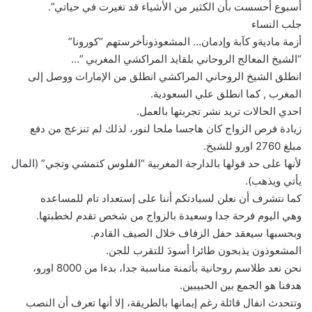
أسبوع أحسست بأن الكثير من الأشياء قد تغيرت في حياتي”.
جلب النساء
أزمة ماديةو كآبة وإدمان… المشعوذونأخرستهم “كورونا”
“الشيخ المعالج الروحاني بلقايد المراكشي المغربي ”…
انطلق الشيخ الروحاني المراكشي انطلق من الإمارات ووصل إلى
المغرب , كما انطلق علي السعودية.
احدي الحالات تريد نشر تجربتها بالعمل.
زيادة فرص الزواج كان هاجسا ملحا لنور، لذلك لم تنزعج من دفع
مبلغ 2760 اورو للشيخ.
لأنها على حد قولها بالدارجة المغربية “الفلوس كتمشي وتجي” (المال
يأتي ويذهب).
كما نتشرف أن نعلن لسيادتكم أننا على إستعداد تام للمساعده
وهي اليوم فرحة جدا وسعيدة بالزواج من شخص تقدم لخطبتها.
وبحسبها سيعقد حفل الزفاف خلال الصيف القادم.
المشعوذون يذبحون طائرا أسودَ للتقرب للجن.
نحن نعد طلاسم روحانية بأثمنة مناسبة جدا، بدءا من 8000 اورو،
هدفنا هو الجمع بين الحبيبين.
وتتحدث انفال قائلة رغم إيمانها بالطريقة، إلا أنها تعرف أن النصب