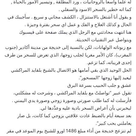
له علما واسعا بالروحانيات ، ورد المطلقة , وتيسير الامور بالحياة ,
كما انه خطير بالسحر الاسود والسفلي .
و يقول أنا أشتغل بالاستنزال ، الكشف مجاني و سريع . سأجيبك في
الحال و كذلك العلاج و الفك و عمل اي سحر بفترة وجيزة .
هنا انتهت محادثتي مع الرجل الذي يملك صفحة على فيسبوك
ويتواصل عبر التقنيات الحديثة.
مع زبوناته الولهانات، لكن بالنسبة إلى خديجة من مدينة أكادير (جنوب
المغرب)، كان الأمر مغريا لجلب زوجها، الذي تعرض للسحر من طرف
إحدى قريباته، كما تزعم.
الحل الوحيد الذي بقي أمامها هو الاتصال بالشيخ بلقايد المراكشي
ليعيد إليها زوجها “المسحور”.
عشق و جلب الحبيب بسرعة البرق
تقول عبير “تواصلتُ مع بلقايد المراكشي ، وشرحت له مشكلتي،
فأرسلت له كما طلب صورتي وصورة زوجي وصورة يدي اليمني .
ليخبرني بأن أعراض السحر بادية عليه وعدَّدها لي.
بعد سبعة أيام بالضبط عادت علاقتي بزوجي كما كانت، بل صار
يعاملني بحب كبير”.
لم تنزعج خديجة من أداء مبلغ 1486 اورو للشيخ يوم الموعد في مقر