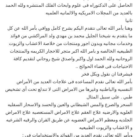
الحاصل على الدكتوراه فى علوم وابحاث الفلك المنتشره ولله الحمد
بالعديد من المجلات الامريكيه والالمانيه العلميه
ثانيا
وهنا بأمر الله تعالى نتقدم اليكم بشرح كامل ووافي بأمر الله عن كل
ما يتقدم به شيخنا الجليل محمد بن مهدي ولد المراكشي من فوائد
وخدمات مجانيه وبدون اجور ومنتجات من خلاصة الاعشاب والزيوت
الطبيعيه الخالصه و بامر الله اكبر متجر للاحجار الكريمه والمنتجات
الروحانيه ولله الحمد اول واكبر واصدق شيخ روحاني لتقديم كافة
الاحتياجات فى قضاء الحوائج ..
فيشرفنا ان نقول وبكل فخر
بأمر الله تعالى نقدم المساعده فى علاجات العديد من الأمراض
النفسيه والباطنيه وغيرها من الامراض التى لا تندلع تحت أى تشخيص
طبي . على سبيل المثال
السحر والصرع والمس الشيطاني والعين والحسد والاسحار السفليه
العلويه والارضيه علاج العقم علاج الامراض المستعصيه علاج الامراض
الجلديه ومعظم الامراض العضويه عن طريق القران والرقيه الشرعيه
و الاعشاب والزيوت الطبيعيه
وبأمر الله تعالى نقدم العديد من الفوائد والاستخدامات فى :