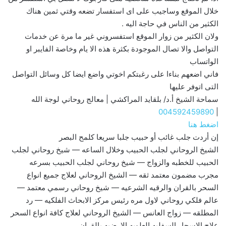
خلال الموقع وساجيب على اى استفسار تضعه وقتي ثمين هناك
الكثير من الناس في حاجة اليه .
ولان الكثير من زوار الموقع استفسروني غير ما مرة عن خدمات
التواصل والا تصال الموجودة بكثرة هذه الا يام وخاصة الفايبر او
الواتساب
فاني اضعهم بناءا على رغبتكم اخوتي واضع ايضا كل وسائل التواصل
التى اتوفر عليها
سماحة الشيخ أ.د/ بلقايد المراكشي | معالج روحاني لوجة الله
004592459890
|
اضغط هنا
إن أردت جلب غائب أو حبيب جلبا سريعا كلمح البصر
الشيخ الروحاني لجلب الحبيب وخلال الساعه — شيخ روحاني لجلب
الحبيب للخطبه والزواج — شيخ روحاني لجلب الحبيب بسرعه
مجرب مضمون معتمد ثقه — الشيخ الروحاني لعلاج جميع انواع
السحر بالقران والرقيه الشرعيه — شيخ روحاني رسمي معتمد —
عالم فلكي روحاني لاول مره رئيس مركز الابحاث الفلكيه — رد
المطلقه — زواج العانس — الشيخ الروحاني لعلاج كافة انواع السحر
علاج الاسحار السفليه العلويه الارضيه بالقران