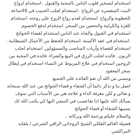
استخدام لتسخير قلوب الناس بالمحبة والقبول . استخدام لزواج
البنت المتعسرة عن الزواج . استخدام لجلب الحبيب في 48ساعة
للخطوبة والزواج .استخدام لعدم زواج الزوج علي زوجته .استخدام
للعزة والكرامة والتحصن من السحر. استخدام لدفع الخصوم.
استخدام في القبول والجاه عند الناس.استخدام لقضاء الحوائج
.استخدام في عقد الألسنة .استخدام للحفظ من الأعمال الشيطانية .
استخدام للقضاة وأرباب المناصب والمسؤولين. استخدام لجلب
الزبون . فائده لجلب الرزق في البيع والشراء. فائده في المحبة بين
الزوجين استخدام في علاج المربوط عن النساء استخدام في إبطال
سحر المعقود
ونتمني من الله أن تعم الفائده على الجميع
اتصل بنا و تذكر دائما أن الشفاء و قضاء الحوائج من عند الله سبحانه
و تعالي و لكن معرفة الداء و علاجه هي من الأسباب التي سوف
يسألك الله عليها اذا تقاعست في السعي اليها كي يكتب الله لك
بسببها الشفاء أو قضاء الحوائج
والسلام عليكم ورحمة الله وبركاته ..
فضيلة العالم الفلكي الشيخ الروحاني الراقي الشرعي / بلقايد
المراكشي