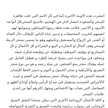
انتشرت هذه الاوينة الاخيرة كما في كل الامم التي خلت ظاهرة
السحر والشعوذة انتشار النار في الهشيم، فأصبح السحربكل أنواعه:
الأسود و الأحمر، فكانت هذه خطة زينتها الشياطين وسولتها لهم
انفسهم لتخريب المجتمعات و تدمير حياة الناس كإيقاف حال الفتاة
أو الفتى عن الزواج والمستقبل وتكبيلهم وهو ما يسمى بسحر الربط،
اوسحر وقف الحال او التجارة و البيع و الشراء و كل الأعمال و كل
المشاريع او توقيف الموظف وتعطيله عن وظيفته فيكره عمله
ويتخلف في مواعيده حتى يصبح عرضة للطرد و تعطيل العامل عن
عمله وهناك سحر منع الشخص عن صلة رحمه و هو من نوع سحر
التفريق والكراهية و سحر الخمول و التوتر و تدمير الحظ للإنسان
فيتبعه النحس في حياته وهناك سحر يستعمل في العقم و غيره
كالأمراض الجسدية يستعمل في صداع الرأس وايقاع أوجاع الظهر و
المفاصل التي يصاب بها الاشخاص ويجهل اكثرهم أنها من إحدى
علامات السحر.
و كافة الأعمال الروحانية الأخرى التي تمكن شيخنا الجليل الشيخ
الروحاني في سنوات دراسته والبحث العميق و التجربة المتواصلة