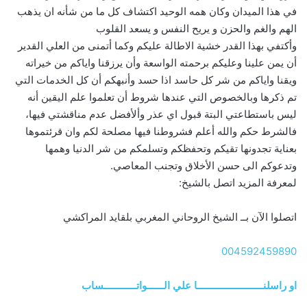
في هذا الميدان وكان همه الوحيد اكتشاف كل ما من شأنه ان يذهب
الهم والغم والحزن و يريح النفس و يسعد القلوب
وأكتفي بهذا القدر خشية الاطالة عليكم وكما أتمنى من العلي القدير
أن يمن علينا وعليكم برحمته الواسعة وأن يرزقنا واياكم من خيراته
ويقنا واياكم من شر كل حاسد اذا حسد وأنبهكم أن كل الخدمات التي
تم ذكرها وبالخصوص التي عندها شروط أن تعلموا علم اليقين أنه
ليس باستطاعتي البتة قبول اي عذر وألأفضل عدم مناقشتي فيها،
فالشرط حكم والله أعلم فشروطنا فيها مصلحة لكم وان قرئتموها
بعناية تجدونها تقيكم وتحفظكم وتسلمكم من شر الدنيا وهمها
وتدعوكم الى حسن الأخلاق وتجنب المعاصي.
لمعرفة المزيد اتصل بالشيخ:
اتصلوا الآن بــ الشيخ الروحاني المغربي بلقايد المراكشي
004592459890
او راسلنــــــــــــــــــــــــا علي الــــــواتــــــــــــساب