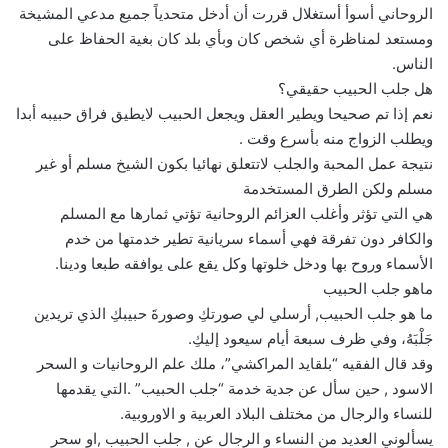
الروحاني أسوأ أستغلال قررت أن أدخل متحدياً جميع مدعي المشيخة
ومستعد لمناظرة أي شخص كان وبأي بلد كان بغية الحفاظ على
الناس.
هل جلب الحبيب حقيقي؟
نعم إذا تم صحيحا ويطير العقل ويجعل الحبيب لايطيق فراق حبيبه أبدا
ويطلب الزواج منه بأسرع وقت .
نتيجة عمل المحبة والجلب لاتتعلق نهائيا بكون الشيخ مسلم أو غير
مسلم ولكن الطرق المستخدمة
هي التي تؤثر وأغلب العزائم الروحانية تؤتي ثمارها مع المسلم
والكافر دون تفرقة فهي أسماء سريانية تطير خدمتها من خدم
الأسماء وروح بها ودخل خلوتها وكل يقع على يوافقه طبعا ودينا.
ماهو جلب الحبيب
ما هو جلب الحبيب, أرسلي لي صورتكِ وصورةَ حبيبكِ الذي تريدين
جَلْبَهُ، وفي ظرف سبعة أيام سيعود إليكِ.
وقد قال الفقيه “بلقايد المراكشي”، ملك علم الروحانيات و السحر
الاسود , حين سأل عن جدية خدمة “جلب الحبيب” .التي يقدمها
للنساء والرجال من مختلف البلاد العربية و الاوروبية.
يسألوني العديد من النساء و الرجال عن , جلب الحبيب ,او سحر