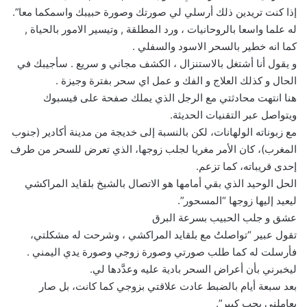
إذا كنت تريدين ذلك أرسلي لي صورتك وصورة حبيبك واسمكما معا”.
له علما واسعا بالروحانيات ، ورد المطلقة , وتيسير الامور بالحياة ,
كما انه خطير بالسحر الاسود والسفلي .
و يقول أنا أشتغل بالاستنزال ، الكشف مجاني و سريع . سأجيبك في
الحال و كذلك العلاج و الفك و عمل اي سحر بفترة وجيزة .
هنا انتهت محادثتي مع الرجل الذي يملك صفحة على فيسبوك
ويتواصل عبر التقنيات الحديثة.
مع زبوناته الولهانات، لكن بالنسبة إلى خديجة من مدينة أكادير (جنوب
المغرب)، كان الأمر مغريا لجلب زوجها، الذي تعرض للسحر من طرف
إحدى قريباته، كما تزعم.
الحل الوحيد الذي بقي أمامها هو الاتصال بالشيخ بلقايد المراكشي
ليعيد إليها زوجها “المسحور”.
عشق و جلب الحبيب بسرعة البرق
تقول عبير “تواصلتُ مع بلقايد المراكشي ، وشرحت له مشكلتي،
فأرسلت له كما طلب صورتي وصورة زوجي وصورة يدي اليمني .
ليخبرني بأن أعراض السحر بادية عليه وعدَّدها لي.
بعد سبعة أيام بالضبط عادت علاقتي بزوجي كما كانت، بل صار
يعاملني بحب كبير”.