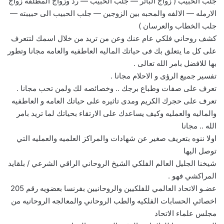
جلب الحبيب ( زواج البائر — جلب الحبيب — رد وزواج المطلقه زواج
الارمله — الالفه والمحبه بين الزوجين — جلب الحبيب الى حبيبته —
جلب الخطاب والعرسان )
كشف روحاني فلكي عام عنك وعن من تريد من خلال اسمك لتتعرف
على كل ما يتعلق بك فى حياتك الماليه العاطفيه والعامه مجانا وتطور
بها للافضل بامر الله تعالى .
تفسير جميع الرؤى و الاحلام مجانا .
تعرف على صفات وطباع برجك .. وخصائصه لك ولمن تحب مجانا .
تعرف على حجرك الكريم ومدى تاثيره على حياتك العامه و العاطفيه
والماليه والعمليه وكيف يساعدك على الارتقاء بحياتك لما تريد بامر
الله .. مجانا
اولا ننوه بتعريف صغير عن شهادات والمراكز العلميه والعمليه التي
توصل اليها
شيخنا الجليل العالم الفلكي الشيخ الروحاني الراقي الشرعي / بلقايد
المراكشي فهو .
عضـو الاتحاد العالمي للفلكيين والروحانيين بفرنسا بعضويه رقم 205
اخصائي الحسابات الفلكيه والطب الروحاني والمعالجه الروحانيه من
مجلس علماء الاتحاد