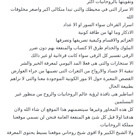
وتقويتها بالروحانيات اكثر
الا سرار التى في محيطك والتى تبدا منكالى اكبر واصغر مخلوقات
الله
اسرار القرءان سواء السور او الا عداد
الاذكار وما لها من طاقة كونية
العزائم والاقسام وكيفية تصريفها وتصرفها
الملوك والخدام طرق الا كتساب والمنفعة بهم دون ضرر
الرقى تفسير كل الرقى سواء كانت قرءانية او غير ذالك
الا ستخارات والتى هى فعلا المد اليومي لمعرفة الخير والشر
تنقية الا جساد والارواح من الثغرات التى تصيبها من جراء العوارض
القصص المعبرة حول الا مور الكونية الموجودة معنا والتى لا نراهم
بطبيعة الحال
اساطير هى نافذة لرؤية عالم الروحانيات والروح من منظور غير
المسلمين
كل هذه المحاور وغيرها سيتضمنهم هذا الموقع ان شاء الله ولان
هدفنا اولا قبل كل شئ هو المنفعة العامة فنحن لن نسمي موقعنا
مملكة الروحانيات
ولا الشيخ الكبير ولا اقوى شيخ روحاني موقعنا بسيط يحتوى المعرفة