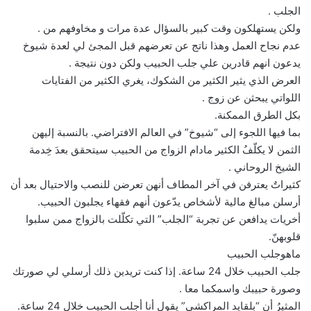
الجلب .
ولكن يستهلكون وقت كبير بالسؤال عدة مرات و مخاوفهم من .
عدم نجاح العمل وهذا ناتج عن تعرضهم قبل المجئ لي لعدة شيوخ
يدعون انهم قادرين علي جلب الحبيب ولكن دون نتيجة .
العرض الذي يثير الكثير من الشكوك، يغري الكثير من الفتايات
اللواتي يبحثن عن زوج .
بكل الطرق الممكنة.
بما فيها اللجوء إلى “شيوخ” في العالم الافتراضي. بالنسبة إليهن
الثمن لا يكلّفُ الكثير مادام الزواج من الحبيب سيتحقق بعدَ خِدمة
الشيخ الروحاني .
كثيراتٌ يعترفن في آخر المطاف أنهن تعرضن للنصب والاحتيال بعد أن
أرسلن مبالغ مالية لأشخاص يدّعون أنهم فقهاء يجلبون الحبيب.
أخريات يدافعن عن تجربة “الجلب” التي تكلّلت بالزواج ممن سلبوا
قلوبهنّ.
ماهوجلب الحبيب
جلب الحبيب خلال 24 ساعة. إذا كنت تريدين ذلك أرسلي لي صورتك
وصورة حبيبك واسمكما معا .
المثيرُ أن “بلقايد المراكشي” يقول أنا أجلب الحبيب خلال 24 ساعة.