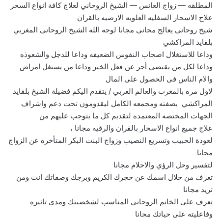
المطلقه — زواج العانس — الشيخ الروحاني لعلاج كافة انواع السحر
علاج الاسحار السفليه العلويه الارضيه بالقران
شيخ روحانى يعالج مجانى مجانا لوجه الله الشيخ الروحانى المغربي
بلقايد المراكشي
وداعا للاستغلال اصحاب النفوس الضعيفه وداعا للدجل والشعوذه
وداعا لكل من يقتضي أجر عن فعل الخير وداعا من يستغل امراض
والام الناس فى الحصول على المال
لاول مره بالمغرب والعالم العربي / يتقدم اليكم فضيلة الشيخ بلقايد
المراكشي بصفته ومجمعه الكامل ليقدومون تحت دعم واشراف
الجهات المختصه المعتمده لتقديم كل ما يتوجب عليهم من
علاج جميع انواع الاسحار بالقران والرقيه مجانا ،
لعودة الحبيب وتسريع النصيب وزواج البنت البكر المتأخره عن الزواج
مجانا
لتفسير وحل الرؤي والاحلام مجانا
تعرف من خلال اسمك عن حجرك الكريم وبرجك وصفاتك انت ومن
تريد مجانا
تعرف على الخاتم الروحاني المناسب لشخصيتك ومدى تاثيره
وفاعليته على حياتك مجانا