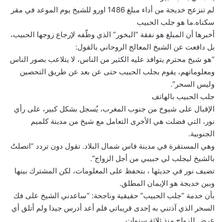
لم تنزعج خديجة من أداء مبلغ 1486 اورو للشيخ يوم الموعد في مقر
سكناه.ما هو جلب الحبيب
أخبرها أن المبلغ هو نفقة “البخور” الذي وظّفه لإرجاع زوجها الحبيب،
بل دافعت عن الشيخ المعالج الروحاني بالقول:
“هو شيخ محترم يتوافد عليه الكثير من الناس، لا يتلاعب بصور الناس
ومعلوماتهم، يقوم بجلب الحبيب حتى عن بعد عن طريق التحصين
وليس السحر”.
جلب الحبيب بالهاتف
الإقبال على شيوخ من جنوب المغرب، يُسجل بشكل كبير، على رأي
نور، التي فضلت هي الأخرى التعامل مع شيخ من مدينة كلميم
الجنوبية.
وهي المستقرة في مدينة فاس شمال البلاد. تقول دون تردد “اتصلتُ
بالشيخ ليجلب لي حبيبي من أجل الزواج”.
تضيف نور في حديثها ، بتحفظ على المعلومات، لكن المشترك بينها
وبين خديجة هو الإيمان المطلق.
بأن خدمة “جلب الحبيب” حقيقية وناجحة: “ساعدني الشيخ على فك
السحر الذي آذتني به إحدى قريباتي فلم أعد أدرس جيدا ولم أتلق أي
عرض للزواج منذ ثلاثة سنوات.