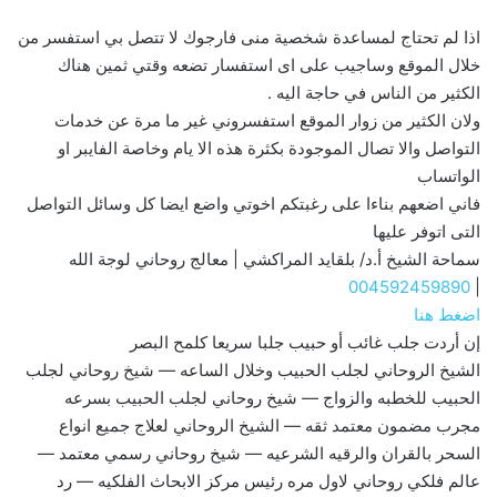
اذا لم تحتاج لمساعدة شخصية منى فارجوك لا تتصل بي استفسر من
خلال الموقع وساجيب على اى استفسار تضعه وقتي ثمين هناك
الكثير من الناس في حاجة اليه .
ولان الكثير من زوار الموقع استفسروني غير ما مرة عن خدمات
التواصل والا تصال الموجودة بكثرة هذه الا يام وخاصة الفايبر او
الواتساب
فاني اضعهم بناءا على رغبتكم اخوتي واضع ايضا كل وسائل التواصل
التى اتوفر عليها
سماحة الشيخ أ.د/ بلقايد المراكشي | معالج روحاني لوجة الله
004592459890
|
اضغط هنا
إن أردت جلب غائب أو حبيب جلبا سريعا كلمح البصر
الشيخ الروحاني لجلب الحبيب وخلال الساعه — شيخ روحاني لجلب
الحبيب للخطبه والزواج — شيخ روحاني لجلب الحبيب بسرعه
مجرب مضمون معتمد ثقه — الشيخ الروحاني لعلاج جميع انواع
السحر بالقران والرقيه الشرعيه — شيخ روحاني رسمي معتمد —
عالم فلكي روحاني لاول مره رئيس مركز الابحاث الفلكيه — رد