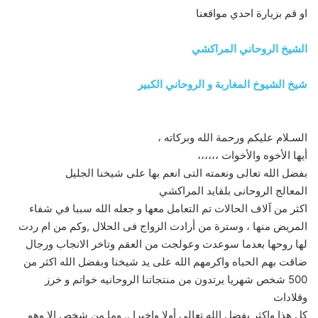
او قم بزيارة احدي مواقعنا
الشيخ الروحاني المراكشي
شيخ الشيوخ المغاربة و الروحاني الكبير
السـلام عليكم ورحمة الله وبركاته ،
أيها الأخوه والأخوات ،،،،،،
بفضل الله تعالى ونعمته التى انعم بها على شيخنا الجليل
المعالج الروحانى بلقايد المراكشي
اكثر من آلاف الحالات تم التعامل معها و جعله الله سببا في شفاء
المريض منها ، وسترة من أرادت الزواج فى الحلال ,وكم من ام ردت
لها روحها بعدما سوعدت وعولجت من العقم وتاخر الانجاب ورجال
ضاقت بهم الحياه واكرمهم الله على يد شيخنا وبفضل الله اكثر من
500 شخص شهريا يرتدون من منتجاتنا الروحانيه خواتم و خرز
وقلادات
كل هذا واكثر بفضل الله تعالى أولا واخيرا .. وما من شخص الا وهو