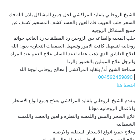
الشيخ الروحاني بلقايد المراكشي لحل جميع المشاكل باذن الله فك
السحر جلب الحبيب فك العين والحسد كشف المسحور كشف عن
جميع المشاكل الزوجيه
جلب المحبه والطاعه بين الزوجين رد المطلقات رد الغائب خواتم
روحانيه لتسهيل كافت الامور وتسهيل الصفقات التجاريه بعون الله
لعلاج العاشق الذي ذهب عقله لعقد اللسان علاج العقم عند المراة
والرجل علاج المبتلين بالخمور والزنا
سماحة الشيخ أ.د/ بلقايد المراكشي | معالج روحاني لوجة الله
004592459890
|
اضغط هنا
يتقدم الشيخ الروحاني بلقايد المراكشي بعلاج جميع انواع الاسحار
والاعمال الروحانيه مجانا
علاج السحر والمس واللمسه والنظره والعين والحسد واللمسه
الشيطانيه
وعلاج جميع انواع الاسحار السفليه والارضيه
علاج العقم حل تاخر الانجاب لدي الرجال والنساء