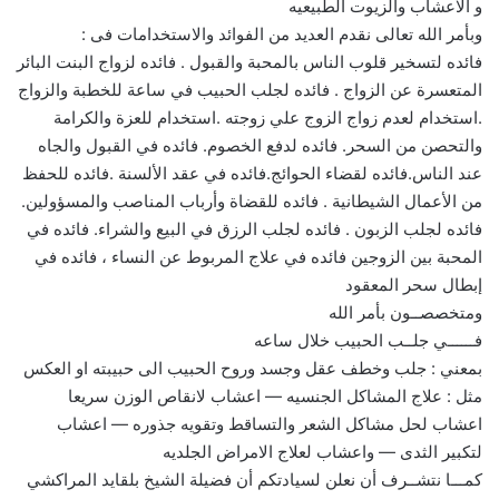
و الاعشاب والزيوت الطبيعيه
وبأمر الله تعالى نقدم العديد من الفوائد والاستخدامات فى :
فائده لتسخير قلوب الناس بالمحبة والقبول . فائده لزواج البنت البائر
المتعسرة عن الزواج . فائده لجلب الحبيب في ساعة للخطبة والزواج
.استخدام لعدم زواج الزوج علي زوجته .استخدام للعزة والكرامة
والتحصن من السحر. فائده لدفع الخصوم. فائده في القبول والجاه
عند الناس.فائده لقضاء الحوائج.فائده في عقد الألسنة .فائده للحفظ
من الأعمال الشيطانية . فائده للقضاة وأرباب المناصب والمسؤولين.
فائده لجلب الزبون . فائده لجلب الرزق في البيع والشراء. فائده في
المحبة بين الزوجين فائده في علاج المربوط عن النساء ، فائده في
إبطال سحر المعقود
ومتخصصــون بأمر الله
فــــــي جلــب الحبيب خلال ساعه
بمعني : جلب وخطف عقل وجسد وروح الحبيب الى حبيبته او العكس
مثل : علاج المشاكل الجنسيه — اعشاب لانقاص الوزن سريعا
اعشاب لحل مشاكل الشعر والتساقط وتقويه جذوره — اعشاب
لتكبير الثدى — واعشاب لعلاج الامراض الجلديه
كمـــا نتشــرف أن نعلن لسيادتكم أن فضيلة الشيخ بلقايد المراكشي