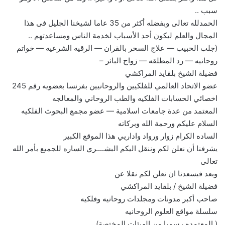
سبب ..
الحمدلله تعالى وبفضله أكثر من 35 عاما لشيخنا الجليل فى هذا
المجال والعلم ليكون أحد الأسباب لخدمة الناس ومساعدتهم ..
(جلب الحبيب — علاج السحر بالقران — الرقيه الشرعيه — خواتم
روحانيه — رد المطلقه — زواج البائر –
فضيلة الشيخ بلقايد المراكشي
عضو الاتحاد العالمي للفلكيين والروحانيين بفرنسا بعضويه رقم 245
اخصائي الحسابات الفلكيه والطب الروحاني والمعالجه
المعتمد من عدة جامعات اسلامية — عضو مجمع البحوث الفلكيه
السلام عليكم ورحمة الله وبركاته
الساده الكرام زوار ورواد واداريي هذا الموقع الكبير
يشرفنا أن نعلن لكم وننقل اليكم البشــــري الساره للجميع بأمر الله
تعالى
وبعد فيسعدنا ان نعلن لكم نقلا عن
فضيلة الشيخ / بلقايد المراكشي
صاحب أكبر مدونات ومجلدات روحانيه وفلكيه
سلسلة مواقع العلوم الروحانيه
( المعتمده رسميا من الهيئات المختصة)