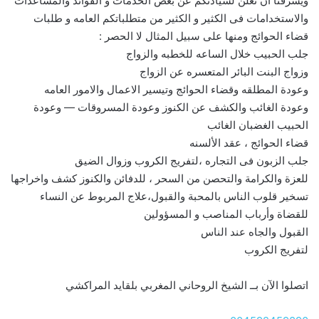
ويشرفنا ان نعلن لسيادتكم عن بعض الخدمات و الفوائد والمساعدات
والاستخدامات فى الكثير و الكثير من متطلباتكم العامه و طلبات
قضاء الحوائج ومنها على سبيل المثال لا الحصر :
جلب الحبيب خلال الساعه للخطبه والزواج
وزواج البنت البائر المتعسره عن الزواج
وعودة المطلقه وقضاء الحوائج وتيسير الاعمال والامور العامه
وعودة الغائب والكشف عن الكنوز وعودة المسروقات — وعودة
الحبيب الغضبان الغائب
قضاء الحوائج ، عقد الألسنه
جلب الزبون فى التجاره ،لتفريج الكروب وزوال الضيق
للعزة والكرامة والتحصن من السحر ، للدفائن والكنوز كشف واخراجها
تسخير قلوب الناس بالمحبة والقبول،علاج المربوط عن النساء
للقضاة وأرباب المناصب و المسؤولين
القبول والجاه عند الناس
لتفريج الكروب
اتصلوا الآن بــ الشيخ الروحاني المغربي بلقايد المراكشي