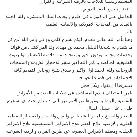
المعتمد رسميا للعلاجات بالرقيه الشرعيه والقران
– عضو مجمع الفقه الدولي
الحاصل على الدكتوراه فى علوم وابحاث الفلك المنتشره ولله الحمد
بالعديد من المجلات الامريكيه والالمانيه العلميه
ثانيا
وهنا بأمر الله تعالى نتقدم اليكم بشرح كامل ووافي بأمر الله عن كل
ما يتقدم به شيخنا الجليل محمد بن مهدي ولد المراكشي من فوائد
وخدمات مجانيه وبدون اجور ومنتجات من خلاصة الاعشاب والزيوت
الطبيعيه الخالصه و بامر الله اكبر متجر للاحجار الكريمه والمنتجات
الروحانيه ولله الحمد اول واكبر واصدق شيخ روحاني لتقديم كافة
الاحتياجات فى قضاء الحوائج ..
فيشرفنا ان نقول وبكل فخر
بأمر الله تعالى نقدم المساعده فى علاجات العديد من الأمراض
النفسيه والباطنيه وغيرها من الامراض التى لا تندلع تحت أى تشخيص
طبي . على سبيل المثال
السحر والصرع والمس الشيطاني والعين والحسد والاسحار السفليه
العلويه والارضيه علاج العقم علاج الامراض المستعصيه علاج الامراض
الجلديه ومعظم الامراض العضويه عن طريق القران والرقيه الشرعيه