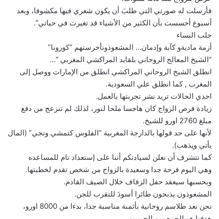
فأرسلت له صورتي التي طلبَ أن يكون شعري فيها مكشوفا، وبعد
أسبوع أحسست بأن الكثير من الأشياء قد تغيرت في حياتي”.
جلب النساء
أزمة ماديةو كآبة وإدمان… المشعوذونأخرستهم “كورونا”
“الشيخ المعالج الروحاني بلقايد المراكشي المغربي ”…
انطلق الشيخ الروحاني المراكشي انطلق من الإمارات ووصل إلى
المغرب , كما انطلق علي السعودية.
احدي الحالات تريد نشر تجربتها بالعمل.
زيادة فرص الزواج كان هاجسا ملحا لنور، لذلك لم تنزعج من دفع
مبلغ 2760 اورو للشيخ.
لأنها على حد قولها بالدارجة المغربية “الفلوس كتمشي وتجي” (المال
يأتي ويذهب).
كما نتشرف أن نعلن لسيادتكم أننا على إستعداد تام للمساعده
وهي اليوم فرحة جدا وسعيدة بالزواج من شخص تقدم لخطبتها.
وبحسبها سيعقد حفل الزفاف خلال الصيف القادم.
المشعوذون يذبحون طائرا أسودَ للتقرب للجن.
نحن نعد طلاسم روحانية بأثمنة مناسبة جدا، بدءا من 8000 اورو،
هدفنا هو الجمع بين الحبيبين.