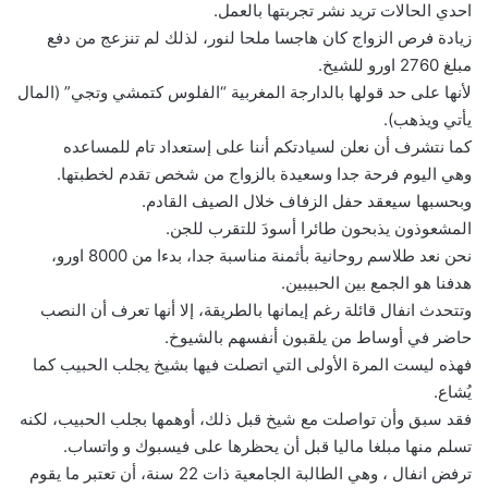
احدي الحالات تريد نشر تجربتها بالعمل.
زيادة فرص الزواج كان هاجسا ملحا لنور، لذلك لم تنزعج من دفع
مبلغ 2760 اورو للشيخ.
لأنها على حد قولها بالدارجة المغربية “الفلوس كتمشي وتجي” (المال
يأتي ويذهب).
كما نتشرف أن نعلن لسيادتكم أننا على إستعداد تام للمساعده
وهي اليوم فرحة جدا وسعيدة بالزواج من شخص تقدم لخطبتها.
وبحسبها سيعقد حفل الزفاف خلال الصيف القادم.
المشعوذون يذبحون طائرا أسودَ للتقرب للجن.
نحن نعد طلاسم روحانية بأثمنة مناسبة جدا، بدءا من 8000 اورو،
هدفنا هو الجمع بين الحبيبين.
وتتحدث انفال قائلة رغم إيمانها بالطريقة، إلا أنها تعرف أن النصب
حاضر في أوساط من يلقبون أنفسهم بالشيوخ.
فهذه ليست المرة الأولى التي اتصلت فيها بشيخ يجلب الحبيب كما
يُشاع.
فقد سبق وأن تواصلت مع شيخ قبل ذلك، أوهمها بجلب الحبيب، لكنه
تسلم منها مبلغا ماليا قبل أن يحظرها على فيسبوك و واتساب.
ترفض انفال ، وهي الطالبة الجامعية ذات 22 سنة، أن تعتبر ما يقوم