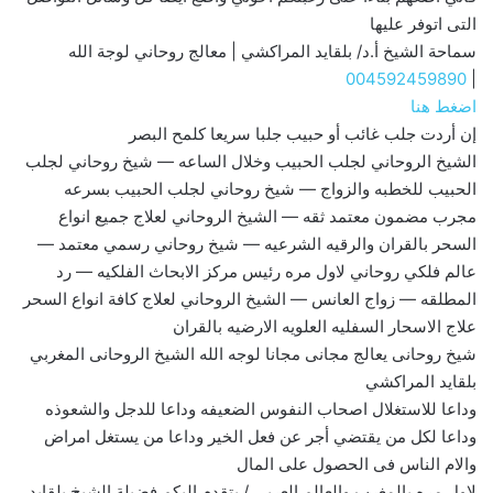
التى اتوفر عليها
سماحة الشيخ أ.د/ بلقايد المراكشي | معالج روحاني لوجة الله
004592459890
|
اضغط هنا
إن أردت جلب غائب أو حبيب جلبا سريعا كلمح البصر
الشيخ الروحاني لجلب الحبيب وخلال الساعه — شيخ روحاني لجلب
الحبيب للخطبه والزواج — شيخ روحاني لجلب الحبيب بسرعه
مجرب مضمون معتمد ثقه — الشيخ الروحاني لعلاج جميع انواع
السحر بالقران والرقيه الشرعيه — شيخ روحاني رسمي معتمد —
عالم فلكي روحاني لاول مره رئيس مركز الابحاث الفلكيه — رد
المطلقه — زواج العانس — الشيخ الروحاني لعلاج كافة انواع السحر
علاج الاسحار السفليه العلويه الارضيه بالقران
شيخ روحانى يعالج مجانى مجانا لوجه الله الشيخ الروحانى المغربي
بلقايد المراكشي
وداعا للاستغلال اصحاب النفوس الضعيفه وداعا للدجل والشعوذه
وداعا لكل من يقتضي أجر عن فعل الخير وداعا من يستغل امراض
والام الناس فى الحصول على المال
لاول مره بالمغرب والعالم العربي / يتقدم اليكم فضيلة الشيخ بلقايد