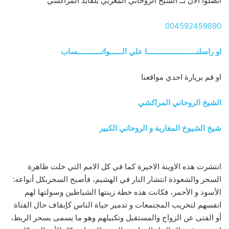
اتصلوا الآن بــ الشيخ الروحاني المغربي بلقايد المراكشي
004592459890
او راسلنــــــــــــــــــــــــا علي الــــــواتــــــــــــساب
او قم بزيارة احدي مواقعنا
الشيخ الروحاني المراكشي
شيخ الشيوخ المغاربة و الروحاني الكبير
انتشرت هذه الاوينة الاخيرة كما في كل الامم التي خلت ظاهرة
السحر والشعوذة انتشار النار في الهشيم، فأصبح السحربكل أنواعه:
الأسود و الأحمر، فكانت هذه خطة زينتها الشياطين وسولتها لهم
انفسهم لتخريب المجتمعات و تدمير حياة الناس كإيقاف حال الفتاة
أو الفتى عن الزواج والمستقبل وتكبيلهم وهو ما يسمى بسحر الربط،