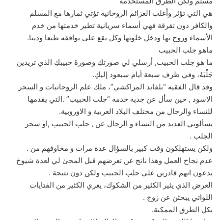
مسلم ولكن الطرق المستخدمة
هي التي تؤثر وأغلب العزائم الروحانية تؤتي ثمارها مع المسلم
والكافر دون تفرقة فهي أسماء سريانية تطير خدمتها من خدم
الأسماء وروح بها ودخل خلوتها وكل يقع على يوافقه طبعا ودينا.
ماهو جلب الحبيب
ما هو جلب الحبيب, أرسلي لي صورتكِ وصورةَ حبيبكِ الذي تريدين
جَلْبَهُ، وفي ظرف سبعة أيام سيعود إليكِ.
وقد قال الفقيه “بلقايد المراكشي”، ملك علم الروحانيات و السحر
الاسود , حين سأل عن جدية خدمة “جلب الحبيب” .التي يقدمها
للنساء والرجال من مختلف البلاد العربية و الاوروبية.
يسألوني العديد من النساء و الرجال عن , جلب الحبيب ,او سحر
الجلب .
ولكن يستهلكون وقت كبير بالسؤال عدة مرات و مخاوفهم من .
عدم نجاح العمل وهذا ناتج عن تعرضهم قبل المجئ لي لعدة شيوخ
يدعون انهم قادرين علي جلب الحبيب ولكن دون نتيجة .
العرض الذي يثير الكثير من الشكوك، يغري الكثير من الفتايات
اللواتي يبحثن عن زوج .
بكل الطرق الممكنة.