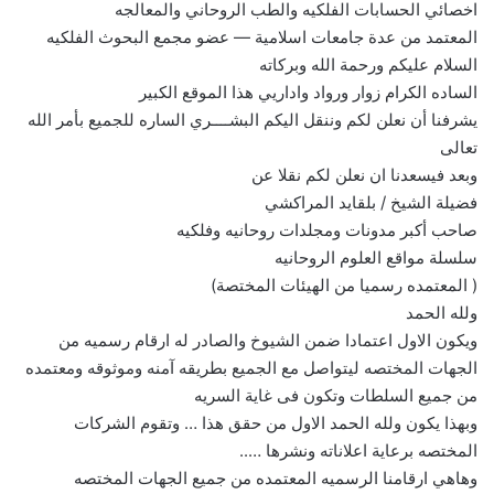
اخصائي الحسابات الفلكيه والطب الروحاني والمعالجه
المعتمد من عدة جامعات اسلامية — عضو مجمع البحوث الفلكيه
السلام عليكم ورحمة الله وبركاته
الساده الكرام زوار ورواد واداريي هذا الموقع الكبير
يشرفنا أن نعلن لكم وننقل اليكم البشــــري الساره للجميع بأمر الله
تعالى
وبعد فيسعدنا ان نعلن لكم نقلا عن
فضيلة الشيخ / بلقايد المراكشي
صاحب أكبر مدونات ومجلدات روحانيه وفلكيه
سلسلة مواقع العلوم الروحانيه
( المعتمده رسميا من الهيئات المختصة)
ولله الحمد
ويكون الاول اعتمادا ضمن الشيوخ والصادر له ارقام رسميه من
الجهات المختصه ليتواصل مع الجميع بطريقه آمنه وموثوقه ومعتمده
من جميع السلطات وتكون فى غاية السريه
وبهذا يكون ولله الحمد الاول من حقق هذا … وتقوم الشركات
المختصه برعاية اعلاناته ونشرها …..
وهاهي ارقامنا الرسميه المعتمده من جميع الجهات المختصه