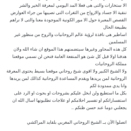
الا ستخارات والتى هى فعلا المد اليومي لمعرفة الخير والشر
تنقية الا جساد والارواح من الثغرات التى تصيبها من جراء العوارض
القصص المعبرة حول الا مور الكونية الموجودة معنا والتى لا نراهم
بطبيعة الحال
اساطير هى نافذة لرؤية عالم الروحانيات والروح من منظور غير
المسلمين
كل هذه المحاور وغيرها سيتضمنهم هذا الموقع ان شاء الله ولان
هدفنا اولا قبل كل شئ هو المنفعة العامة فنحن لن نسمي موقعنا
مملكة الروحانيات
ولا الشيخ الكبير ولا اقوى شيخ روحاني موقعنا بسيط يحتوى المعرفة
الروحانية لمن يريدها ويقدم المساعدة الروحانية كذالك لمن يريدها
وانا يدي ممدودة لكم
بكل ما استطيع ولن ابخل عليكم بشروحات او بحوث او الرد على
استفساراتكم او تفسير احلامكم او علاجات تطلبونها اسال الله ان
يجعلني دوما عند حسن ظنكم ..
اتصلوا الآن بــ الشيخ الروحاني المغربي بلقايد المراكشي