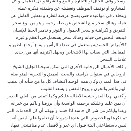
اوسحر وقف الحال او التجارة و البيع و الشراء و كل الأعمال و كل
المشاريع او توقيف الموظف وتعطيله عن وظيفته فيكره عمله
ويتخلف في مواعيده حتى يصبح عرضة للطرد و تعطيل العامل عن
عمله وهناك سحر منع الشخص عن صلة رحمه و هو من نوع سحر
التفريق والكراهية و سحر الخمول و التوتر و تدمير الحظ للإنسان
فيتبعه النحس في حياته وهناك سحر يستعمل في العقم و غيره
كالأمراض الجسدية يستعمل في صداع الرأس وايقاع أوجاع الظهر و
المفاصل التي يصاب بها الاشخاص ويجهل اكثرهم أنها من إحدى
علامات السحر.
و كافة الأعمال الروحانية الأخرى التي تمكن شيخنا الجليل الشيخ
الروحاني في سنوات دراسته والبحث العميق و التجربة المتواصلة
في هذا الميدان وكان همه الوحيد اكتشاف كل ما من شأنه ان يذهب
الهم والغم والحزن و يريح النفس و يسعد القلوب
وأكتفي بهذا القدر خشية الاطالة عليكم وكما أتمنى من العلي القدير
أن يمن علينا وعليكم برحمته الواسعة وأن يرزقنا واياكم من خيراته
ويقنا واياكم من شر كل حاسد اذا حسد وأنبهكم أن كل الخدمات التي
تم ذكرها وبالخصوص التي عندها شروط أن تعلموا علم اليقين أنه
ليس باستطاعتي البتة قبول اي عذر وألأفضل عدم مناقشتي فيها،