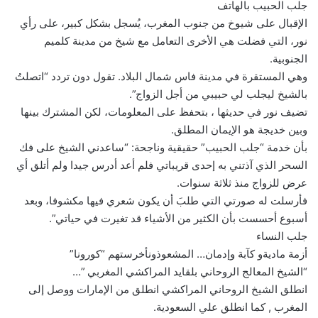
جلب الحبيب بالهاتف
الإقبال على شيوخ من جنوب المغرب، يُسجل بشكل كبير، على رأي
نور، التي فضلت هي الأخرى التعامل مع شيخ من مدينة كلميم
الجنوبية.
وهي المستقرة في مدينة فاس شمال البلاد. تقول دون تردد “اتصلتُ
بالشيخ ليجلب لي حبيبي من أجل الزواج”.
تضيف نور في حديثها ، بتحفظ على المعلومات، لكن المشترك بينها
وبين خديجة هو الإيمان المطلق.
بأن خدمة “جلب الحبيب” حقيقية وناجحة: “ساعدني الشيخ على فك
السحر الذي آذتني به إحدى قريباتي فلم أعد أدرس جيدا ولم أتلق أي
عرض للزواج منذ ثلاثة سنوات.
فأرسلت له صورتي التي طلبَ أن يكون شعري فيها مكشوفا، وبعد
أسبوع أحسست بأن الكثير من الأشياء قد تغيرت في حياتي”.
جلب النساء
أزمة ماديةو كآبة وإدمان… المشعوذونأخرستهم “كورونا”
“الشيخ المعالج الروحاني بلقايد المراكشي المغربي ”…
انطلق الشيخ الروحاني المراكشي انطلق من الإمارات ووصل إلى
المغرب , كما انطلق علي السعودية.