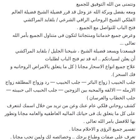
ونتمنى من الله التوفيق للجميع
ومعه بفضل وبركة الله عز وجل قد قرر فضيلة الشيخ فضيلة العالم
الفلكي الشيخ الروحاني الراقي الشرعي / بلقايد المراكشي
فتح الباب للتواصل مع الجميع .
وعرض جميع خدماتنا ومنتجاتنا لتكون فى متناول الجميع بأمر الله
تعالى …
فيسعدنا ويسعد فضيلة الشيخ ، شيخنا الجليل / بلقايد المراكشي
أن يعلن لسيادتكم .. انه قد تم فتح الباب لطلبات
علاج جميع انواع الاسحار مجانا ( كل ما يتعلق بالامراض الروحانيه و
فك السحر ).
جلب الحبيب ( زواج البائر — جلب الحبيب — رد وزواج المطلقه زواج
الارمله — الالفه والمحبه بين الزوجين — جلب الحبيب الى حبيبته —
جلب الخطاب والعرسان )
كشف روحاني فلكي عام عنك وعن من تريد من خلال اسمك لتتعرف
على كل ما يتعلق بك فى حياتك الماليه العاطفيه والعامه مجانا وتطور
بها للافضل بامر الله تعالى .
تفسير جميع الرؤى و الاحلام مجانا .
تعرف على صفات وطباع برجك .. وخصائصه لك ولمن تحب مجانا .