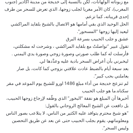
مع زبوناته الولهانات، لكن بالنسبة إلى خديجة من مدينة أكادير (جنوب
المغرب)، كان الأمر مغريا لجلب زوجها، الذي تعرض للسحر من طرف
إحدى قريباته، كما تزعم.
الحل الوحيد الذي بقي أمامها هو الاتصال بالشيخ بلقايد المراكشي
ليعيد إليها زوجها “المسحور”.
عشق و جلب الحبيب بسرعة البرق
تقول عبير “تواصلتُ مع بلقايد المراكشي ، وشرحت له مشكلتي،
فأرسلت له كما طلب صورتي وصورة زوجي وصورة يدي اليمني .
ليخبرني بأن أعراض السحر بادية عليه وعدَّدها لي.
بعد سبعة أيام بالضبط عادت علاقتي بزوجي كما كانت، بل صار
يعاملني بحب كبير”.
لم تنزعج خديجة من أداء مبلغ 1486 اورو للشيخ يوم الموعد في مقر
سكناه.ما هو جلب الحبيب
أخبرها أن المبلغ هو نفقة “البخور” الذي وظّفه لإرجاع زوجها الحبيب،
بل دافعت عن الشيخ المعالج الروحاني بالقول:
“هو شيخ محترم يتوافد عليه الكثير من الناس، لا يتلاعب بصور الناس
ومعلوماتهم، يقوم بجلب الحبيب حتى عن بعد عن طريق التحصين
وليس السحر”.