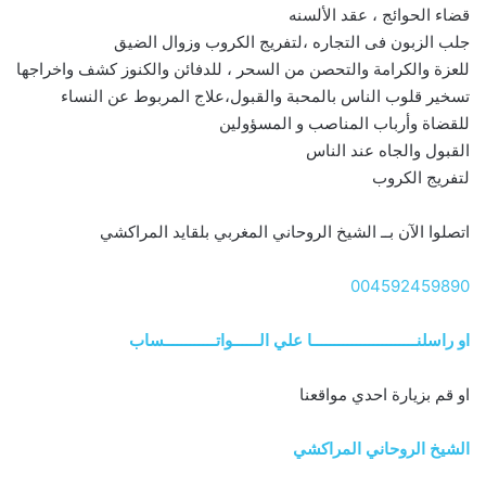
قضاء الحوائج ، عقد الألسنه
جلب الزبون فى التجاره ،لتفريج الكروب وزوال الضيق
للعزة والكرامة والتحصن من السحر ، للدفائن والكنوز كشف واخراجها
تسخير قلوب الناس بالمحبة والقبول،علاج المربوط عن النساء
للقضاة وأرباب المناصب و المسؤولين
القبول والجاه عند الناس
لتفريج الكروب
اتصلوا الآن بــ الشيخ الروحاني المغربي بلقايد المراكشي
004592459890
او راسلنــــــــــــــــــــــــا علي الــــــواتــــــــــــساب
او قم بزيارة احدي مواقعنا
الشيخ الروحاني المراكشي