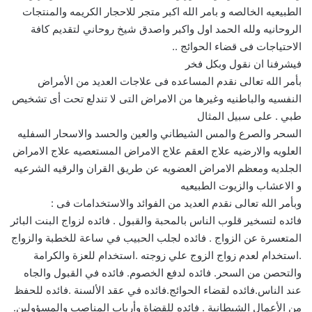
الطبيعيه الخالصه و بامر الله اكبر متجر للاحجار الكريمه والمنتجات
الروحانيه ولله الحمد اول واكبر واصدق شيخ روحاني لتقديم كافة
الاحتياجات فى قضاء الحوائج ..
فيشرفنا ان نقول وبكل فخر
بأمر الله تعالى نقدم المساعده فى علاجات العديد من الأمراض
النفسيه والباطنيه وغيرها من الامراض التى لا تندلع تحت أى تشخيص
طبي . على سبيل المثال
السحر والصرع والمس الشيطاني والعين والحسد والاسحار السفليه
العلويه والارضيه علاج العقم علاج الامراض المستعصيه علاج الامراض
الجلديه ومعظم الامراض العضويه عن طريق القران والرقيه الشرعيه
و الاعشاب والزيوت الطبيعيه
وبأمر الله تعالى نقدم العديد من الفوائد والاستخدامات فى :
فائده لتسخير قلوب الناس بالمحبة والقبول . فائده لزواج البنت البائر
المتعسرة عن الزواج . فائده لجلب الحبيب في ساعة للخطبة والزواج
.استخدام لعدم زواج الزوج علي زوجته .استخدام للعزة والكرامة
والتحصن من السحر. فائده لدفع الخصوم. فائده في القبول والجاه
عند الناس.فائده لقضاء الحوائج.فائده في عقد الألسنة .فائده للحفظ
من الأعمال الشيطانية . فائده للقضاة وأرباب المناصب والمسؤولين.