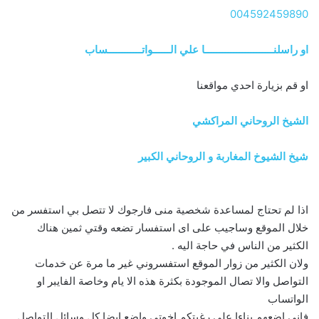
004592459890
او راسلنــــــــــــــــــــــــا علي الــــــواتــــــــــــساب
او قم بزيارة احدي مواقعنا
الشيخ الروحاني المراكشي
شيخ الشيوخ المغاربة و الروحاني الكبير
اذا لم تحتاج لمساعدة شخصية منى فارجوك لا تتصل بي استفسر من
خلال الموقع وساجيب على اى استفسار تضعه وقتي ثمين هناك
الكثير من الناس في حاجة اليه .
ولان الكثير من زوار الموقع استفسروني غير ما مرة عن خدمات
التواصل والا تصال الموجودة بكثرة هذه الا يام وخاصة الفايبر او
الواتساب
فاني اضعهم بناءا على رغبتكم اخوتي واضع ايضا كل وسائل التواصل