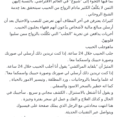
بما فيها اللجوء إلى “شيوخ” في العالم الافتراضي. بالنسبة إليهن
الثمن لا يكلّفُ الكثير مادام الزواج من الحبيب سيتحقق بعدَ خِدمة
الشيخ الروحاني .
كثيراتٌ يعترفن في آخر المطاف أنهن تعرضن للنصب والاحتيال بعد أن
أرسلن مبالغ مالية لأشخاص يدّعون أنهم فقهاء يجلبون الحبيب.
أخريات يدافعن عن تجربة “الجلب” التي تكلّلت بالزواج ممن سلبوا
قلوبهنّ.
ماهوجلب الحبيب
جلب الحبيب خلال 24 ساعة. إذا كنت تريدين ذلك أرسلي لي صورتك
وصورة حبيبك واسمكما معا .
المثيرُ أن “بلقايد المراكشي” يقول أنا أجلب الحبيب خلال 24 ساعة.
إذا كنت تريدين ذلك أرسلي لي صورتك وصورة حبيبك واسمكما معا”.
له علما واسعا بالروحانيات ، ورد المطلقة , وتيسير الامور بالحياة ,
كما انه خطير بالسحر الاسود والسفلي .
و يقول أنا أشتغل بالاستنزال ، الكشف مجاني و سريع . سأجيبك في
الحال و كذلك العلاج و الفك و عمل اي سحر بفترة وجيزة .
هنا انتهت محادثتي مع الرجل الذي يملك صفحة على فيسبوك
ويتواصل عبر التقنيات الحديثة.