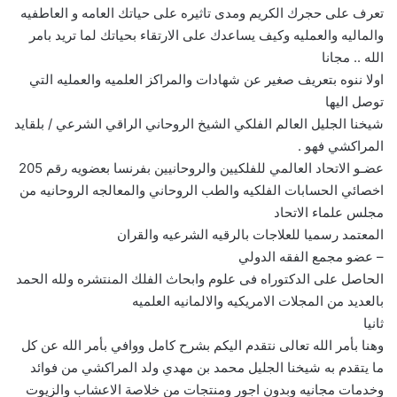
تعرف على حجرك الكريم ومدى تاثيره على حياتك العامه و العاطفيه
والماليه والعمليه وكيف يساعدك على الارتقاء بحياتك لما تريد بامر
الله .. مجانا
اولا ننوه بتعريف صغير عن شهادات والمراكز العلميه والعمليه التي
توصل اليها
شيخنا الجليل العالم الفلكي الشيخ الروحاني الراقي الشرعي / بلقايد
المراكشي فهو .
عضـو الاتحاد العالمي للفلكيين والروحانيين بفرنسا بعضويه رقم 205
اخصائي الحسابات الفلكيه والطب الروحاني والمعالجه الروحانيه من
مجلس علماء الاتحاد
المعتمد رسميا للعلاجات بالرقيه الشرعيه والقران
– عضو مجمع الفقه الدولي
الحاصل على الدكتوراه فى علوم وابحاث الفلك المنتشره ولله الحمد
بالعديد من المجلات الامريكيه والالمانيه العلميه
ثانيا
وهنا بأمر الله تعالى نتقدم اليكم بشرح كامل ووافي بأمر الله عن كل
ما يتقدم به شيخنا الجليل محمد بن مهدي ولد المراكشي من فوائد
وخدمات مجانيه وبدون اجور ومنتجات من خلاصة الاعشاب والزيوت