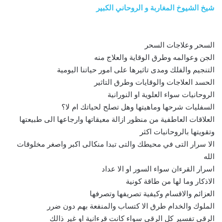
شيخ الشيوخ المغاربة و الروحاني الكبير
السحر وعلاجات السحر
الجن وعوالمه وطرق الوقاية والعلاج منه
التنجيم والفلك ومدى تاثيرها على امور حياتنا اليومية
الحسد العلاجات والوقايات وطرق التاثير
الروحانيات سواء العلوية او النورانية
السفليات شرحها وماهيتها وهل تصلح لحياتك ام لا؟
العلاقات العاطفية من منظور ازالة معيقاتها وارجاعها الى طبيعتها
وتقويتها بالروحانيات اكثر
الا سرار التى في محيطك والتى تبدا منكالى اكبر واصغر مخلوقات
الله
اسرار القرءان سواء السور او الا عداد
الاذكار وما لها من طاقة كونية
العزائم والاقسام وكيفية تصريفها وتصرفها
الملوك والخدام طرق الا كتساب والمنفعة بهم دون ضرر
الرقى تفسير كل الرقى سواء كانت قرءانية او غير ذالك