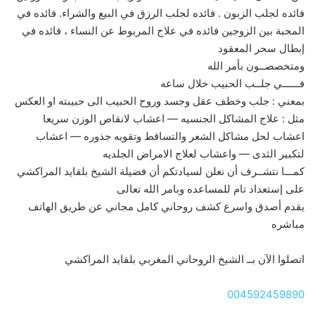
فائده لجلب الزبون . فائده لجلب الرزق في البيع والشراء. فائده في
المحبة بين الزوجين فائده في علاج المربوط عن النساء ، فائده في
إبطال سحر المعقود
ومتخصصــون بأمر الله
فــــــي جلــب الحبيب خلال ساعه
بمعني : جلب وخطف عقل وجسد وروح الحبيب الى حبيبته او العكس
مثل : علاج المشاكل الجنسيه — اعشاب لانقاص الوزن سريعا
اعشاب لحل مشاكل الشعر والتساقط وتقويه جذوره — اعشاب
لتكبير الثدى — واعشاب لعلاج الامراض الجلديه
كمـــا نتشــرف أن نعلن لسيادتكم أن فضيلة الشيخ بلقايد المراكشي
على إستعداد تام للمساعده وبامر الله تعالى
يقدم أصدق واسرع كشف روحاني كامل مجاني عن طريق الهاتف
مباشره
اتصلوا الآن بــ الشيخ الروحاني المغربي بلقايد المراكشي
004592459890