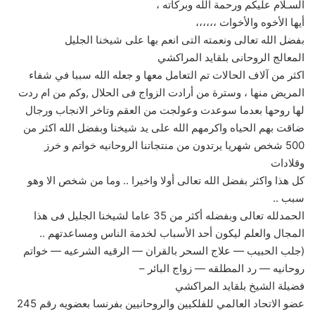
السـلام عليكم ورحمة الله وبركاته ،
أيها الأخوه والأخوات ،،،،،،
بفضل الله تعالى ونعمته التى انعم بها على شيخنا الجليل
المعالج الروحانى بلقايد المراكشي
اكثر من آلاف الحالات تم التعامل معها و جعله الله سببا في شفاء
المريض منها ، وسترة من أرادت الزواج فى الحلال ,وكم من ام ردت
لها روحها بعدما سوعدت وعولجت من العقم وتاخر الانجاب ورجال
ضاقت بهم الحياه واكرمهم الله على يد شيخنا وبفضل الله اكثر من
500 شخص شهريا يرتدون من منتجاتنا الروحانيه خواتم و خرز
وقلادات
كل هذا واكثر بفضل الله تعالى أولا واخيرا .. وما من شخص الا وهو
سبب ..
الحمدلله تعالى وبفضله أكثر من 35 عاما لشيخنا الجليل فى هذا
المجال والعلم ليكون أحد الأسباب لخدمة الناس ومساعدتهم ..
(جلب الحبيب — علاج السحر بالقران — الرقيه الشرعيه — خواتم
روحانيه — رد المطلقه — زواج البائر –
فضيلة الشيخ بلقايد المراكشي
عضو الاتحاد العالمي للفلكيين والروحانيين بفرنسا بعضويه رقم 245