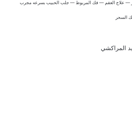
ر — علاج العقم — فك المربوط — جلب الحبيب بسرعه مجرب
فك السحر
ايد المراكشي