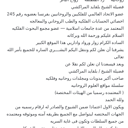
فضيلة الشيخ بلقايد المراكشي
عضو الاتحاد العالمي للفلكيين والروحانيين بفرنسا بعضويه رقم 245
اخصائي الحسابات الفلكيه والطب الروحاني والمعالجه
المعتمد من عدة جامعات اسلامية — عضو مجمع البحوث الفلكيه
السلام عليكم ورحمة الله وبركاته
الساده الكرام زوار ورواد واداريي هذا الموقع الكبير
يشرفنا أن نعلن لكم وننقل اليكم البشــــري الساره للجميع بأمر الله
تعالى
وبعد فيسعدنا ان نعلن لكم نقلا عن
فضيلة الشيخ / بلقايد المراكشي
صاحب أكبر مدونات ومجلدات روحانيه وفلكيه
سلسلة مواقع العلوم الروحانيه
( المعتمده رسميا من الهيئات المختصة)
ولله الحمد
ويكون الاول اعتمادا ضمن الشيوخ والصادر له ارقام رسميه من
الجهات المختصه ليتواصل مع الجميع بطريقه آمنه وموثوقه ومعتمده
من جميع السلطات وتكون فى غاية السريه