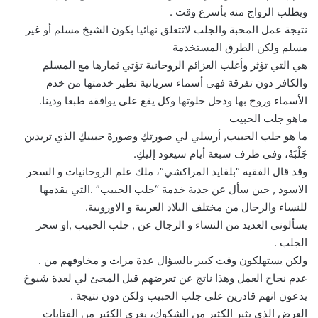
ويطلب الزواج منه بأسرع وقت .
نتيجة عمل المحبة والجلب لاتتعلق نهائيا بكون الشيخ مسلم أو غير
مسلم ولكن الطرق المستخدمة
هي التي تؤثر وأغلب العزائم الروحانية تؤتي ثمارها مع المسلم
والكافر دون تفرقة فهي أسماء سريانية تطير خدمتها من خدم
الأسماء وروح بها ودخل خلوتها وكل يقع على يوافقه طبعا ودينا.
ماهو جلب الحبيب
ما هو جلب الحبيب, أرسلي لي صورتكِ وصورةَ حبيبكِ الذي تريدين
جَلْبَهُ، وفي ظرف سبعة أيام سيعود إليكِ.
وقد قال الفقيه “بلقايد المراكشي”، ملك علم الروحانيات و السحر
الاسود , حين سأل عن جدية خدمة “جلب الحبيب” .التي يقدمها
للنساء والرجال من مختلف البلاد العربية و الاوروبية.
يسألوني العديد من النساء و الرجال عن , جلب الحبيب ,او سحر
الجلب .
ولكن يستهلكون وقت كبير بالسؤال عدة مرات و مخاوفهم من .
عدم نجاح العمل وهذا ناتج عن تعرضهم قبل المجئ لي لعدة شيوخ
يدعون انهم قادرين علي جلب الحبيب ولكن دون نتيجة .
العرض الذي يثير الكثير من الشكوك، يغري الكثير من الفتايات