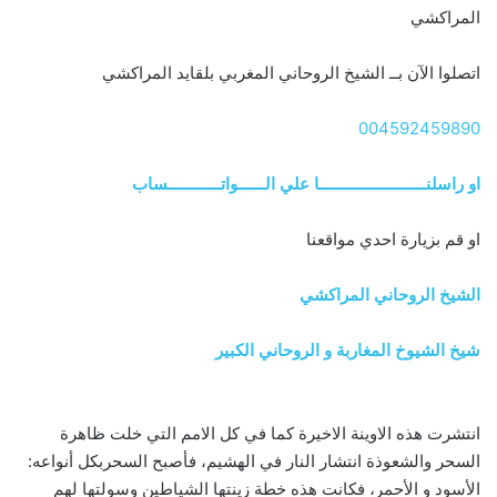
المراكشي
اتصلوا الآن بــ الشيخ الروحاني المغربي بلقايد المراكشي
004592459890
او راسلنــــــــــــــــــــــــا علي الــــــواتــــــــــــساب
او قم بزيارة احدي مواقعنا
الشيخ الروحاني المراكشي
شيخ الشيوخ المغاربة و الروحاني الكبير
انتشرت هذه الاوينة الاخيرة كما في كل الامم التي خلت ظاهرة
السحر والشعوذة انتشار النار في الهشيم، فأصبح السحربكل أنواعه:
الأسود و الأحمر، فكانت هذه خطة زينتها الشياطين وسولتها لهم