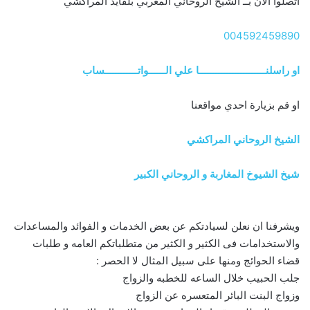
اتصلوا الآن بــ الشيخ الروحاني المغربي بلقايد المراكشي
004592459890
او راسلنــــــــــــــــــــــــا علي الــــــواتــــــــــــساب
او قم بزيارة احدي مواقعنا
الشيخ الروحاني المراكشي
شيخ الشيوخ المغاربة و الروحاني الكبير
ويشرفنا ان نعلن لسيادتكم عن بعض الخدمات و الفوائد والمساعدات
والاستخدامات فى الكثير و الكثير من متطلباتكم العامه و طلبات
قضاء الحوائج ومنها على سبيل المثال لا الحصر :
جلب الحبيب خلال الساعه للخطبه والزواج
وزواج البنت البائر المتعسره عن الزواج