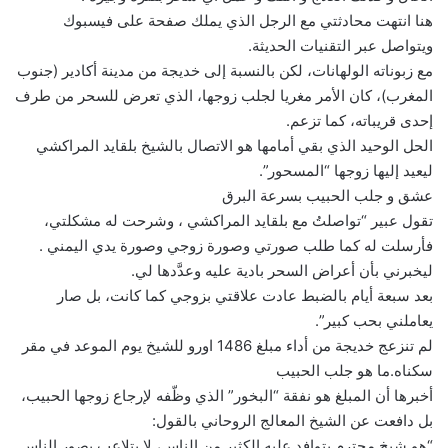
هنا انتهت محادثتي مع الرجل الذي يملك صفحة على فيسبوك
ويتواصل عبر التقنيات الحديثة.
مع زبوناته الولهانات، لكن بالنسبة إلى خديجة من مدينة أكادير (جنوب
المغرب)، كان الأمر مغريا لجلب زوجها، الذي تعرض للسحر من طرف
إحدى قريباته، كما تزعم.
الحل الوحيد الذي بقي أمامها هو الاتصال بالشيخ بلقايد المراكشي
ليعيد إليها زوجها “المسحور”.
عشق و جلب الحبيب بسرعة البرق
تقول عبير “تواصلتُ مع بلقايد المراكشي ، وشرحت له مشكلتي،
فأرسلت له كما طلب صورتي وصورة زوجي وصورة يدي اليمني .
ليخبرني بأن أعراض السحر بادية عليه وعدَّدها لي.
بعد سبعة أيام بالضبط عادت علاقتي بزوجي كما كانت، بل صار
يعاملني بحب كبير”.
لم تنزعج خديجة من أداء مبلغ 1486 اورو للشيخ يوم الموعد في مقر
سكناه.ما هو جلب الحبيب
أخبرها أن المبلغ هو نفقة “البخور” الذي وظّفه لإرجاع زوجها الحبيب،
بل دافعت عن الشيخ المعالج الروحاني بالقول:
“هو شيخ محترم يتوافد عليه الكثير من الناس، لا يتلاعب بصور الناس