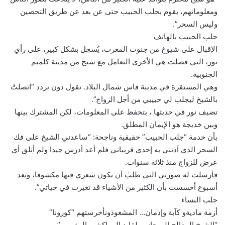
ومعلوماتهم، يقوم بجلب الحبيب حتى عن بعد عن طريق التحصين
وليس السحر”.
جلب الحبيب بالهاتف
الإقبال على شيوخ من جنوب المغرب، يُسجل بشكل كبير، على رأي
نور، التي فضلت هي الأخرى التعامل مع شيخ من مدينة كلميم
الجنوبية.
وهي المستقرة في مدينة فاس شمال البلاد. تقول دون تردد “اتصلتُ
بالشيخ ليجلب لي حبيبي من أجل الزواج”.
تضيف نور في حديثها ، بتحفظ على المعلومات، لكن المشترك بينها
وبين خديجة هو الإيمان المطلق.
بأن خدمة “جلب الحبيب” حقيقية وناجحة: “ساعدني الشيخ على فك
السحر الذي آذتني به إحدى قريباتي فلم أعد أدرس جيدا ولم أتلق أي
عرض للزواج منذ ثلاثة سنوات.
فأرسلت له صورتي التي طلبَ أن يكون شعري فيها مكشوفا، وبعد
أسبوع أحسست بأن الكثير من الأشياء قد تغيرت في حياتي”.
جلب النساء
أزمة ماديةو كآبة وإدمان… المشعوذونأخرستهم “كورونا”
“الشيخ المعالج الروحاني بلقايد المراكشي المغربي ”…