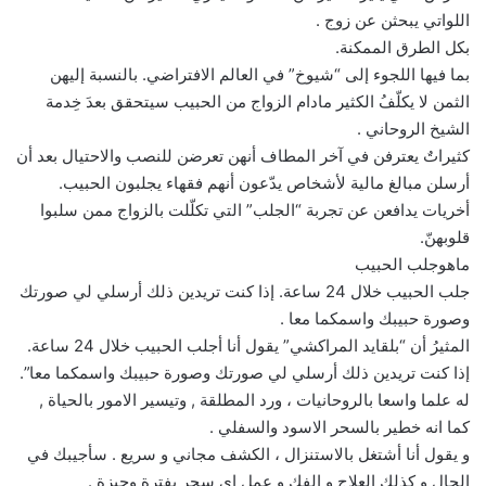
اللواتي يبحثن عن زوج .
بكل الطرق الممكنة.
بما فيها اللجوء إلى “شيوخ” في العالم الافتراضي. بالنسبة إليهن
الثمن لا يكلّفُ الكثير مادام الزواج من الحبيب سيتحقق بعدَ خِدمة
الشيخ الروحاني .
كثيراتٌ يعترفن في آخر المطاف أنهن تعرضن للنصب والاحتيال بعد أن
أرسلن مبالغ مالية لأشخاص يدّعون أنهم فقهاء يجلبون الحبيب.
أخريات يدافعن عن تجربة “الجلب” التي تكلّلت بالزواج ممن سلبوا
قلوبهنّ.
ماهوجلب الحبيب
جلب الحبيب خلال 24 ساعة. إذا كنت تريدين ذلك أرسلي لي صورتك
وصورة حبيبك واسمكما معا .
المثيرُ أن “بلقايد المراكشي” يقول أنا أجلب الحبيب خلال 24 ساعة.
إذا كنت تريدين ذلك أرسلي لي صورتك وصورة حبيبك واسمكما معا”.
له علما واسعا بالروحانيات ، ورد المطلقة , وتيسير الامور بالحياة ,
كما انه خطير بالسحر الاسود والسفلي .
و يقول أنا أشتغل بالاستنزال ، الكشف مجاني و سريع . سأجيبك في
الحال و كذلك العلاج و الفك و عمل اي سحر بفترة وجيزة .