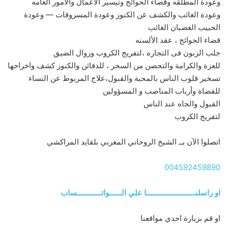
وعودة المطلقه وقضاء الحوائج وتيسير الاعمال والامور العامه
وعودة الغائب والكشف عن الكنوز وعودة المسروقات — وعودة
الحبيب الغضبان الغائب
قضاء الحوائج ، عقد الألسنه
جلب الزبون فى التجاره ،لتفريج الكروب وزوال الضيق
للعزة والكرامة والتحصن من السحر ، للدفائن والكنوز كشف واخراجها
تسخير قلوب الناس بالمحبة والقبول،علاج المربوط عن النساء
للقضاة وأرباب المناصب و المسؤولين
القبول والجاه عند الناس
لتفريج الكروب
اتصلوا الآن بــ الشيخ الروحاني المغربي بلقايد المراكشي
004592459890
او راسلنــــــــــــــــــــــــا علي الــــــواتــــــــــــساب
او قم بزيارة احدي مواقعنا