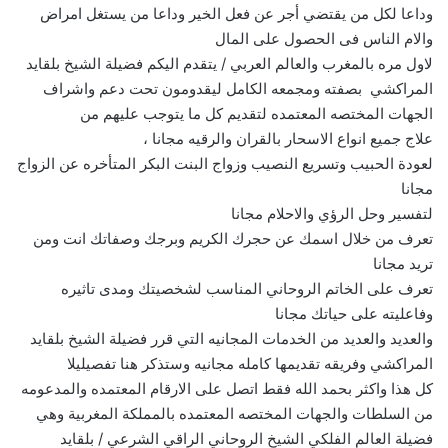
وداعا لكل من يقتضي أجر عن فعل الخير وداعا من يستغل امراض
والام الناس فى الحصول على المال
لاول مره بالمغرب والعالم العربي / يتقدم اليكم فضيلة الشيخ بلقايد
المراكشي بصفته ومجمعه الكامل ليقدومون تحت دعم واشراف
الجهات المختصه المعتمده لتقديم كل ما يتوجب عليهم من
علاج جميع انواع الاسحار بالقران والرقيه مجانا ،
لعودة الحبيب وتسريع النصيب وزواج البنت البكر المتأخره عن الزواج
مجانا
لتفسير وحل الرؤي والاحلام مجانا
تعرف من خلال اسمك عن حجرك الكريم وبرجك وصفاتك انت ومن
تريد مجانا
تعرف على الخاتم الروحاني المناسب لشخصيتك ومدى تاثيره
وفاعليته على حياتك مجانا
والعديد والعديد من الخدمات المجانيه التي قرر فضيلة الشيخ بلقايد
المراكشي وفريقه تقديمها كامله مجانيه وستذكر هنا تفصيليلا
كل هذا واكثر بحمد الله فقط اتصل على الارقام المعتمده والمدعومه
من السلطات والجهات المختصه المعتمده بالمملكة المغربية وهي
فضيلة العالم الفلكي الشيخ الروحاني الراقي الشرعي / بلقايد