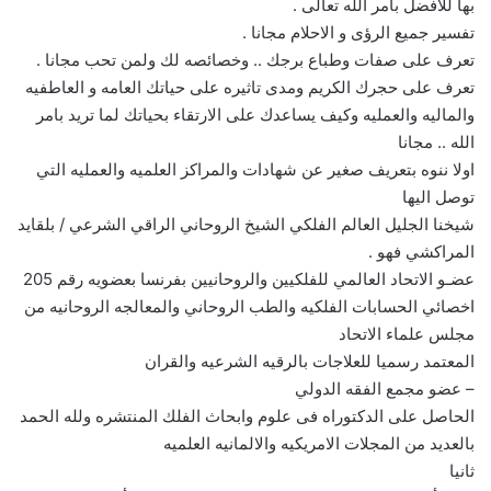
بها للافضل بامر الله تعالى .
تفسير جميع الرؤى و الاحلام مجانا .
تعرف على صفات وطباع برجك .. وخصائصه لك ولمن تحب مجانا .
تعرف على حجرك الكريم ومدى تاثيره على حياتك العامه و العاطفيه
والماليه والعمليه وكيف يساعدك على الارتقاء بحياتك لما تريد بامر
الله .. مجانا
اولا ننوه بتعريف صغير عن شهادات والمراكز العلميه والعمليه التي
توصل اليها
شيخنا الجليل العالم الفلكي الشيخ الروحاني الراقي الشرعي / بلقايد
المراكشي فهو .
عضـو الاتحاد العالمي للفلكيين والروحانيين بفرنسا بعضويه رقم 205
اخصائي الحسابات الفلكيه والطب الروحاني والمعالجه الروحانيه من
مجلس علماء الاتحاد
المعتمد رسميا للعلاجات بالرقيه الشرعيه والقران
– عضو مجمع الفقه الدولي
الحاصل على الدكتوراه فى علوم وابحاث الفلك المنتشره ولله الحمد
بالعديد من المجلات الامريكيه والالمانيه العلميه
ثانيا