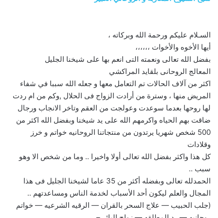
السـلام عليكم ورحمة الله وبركاته ،
أيها الأخوه والأخوات ،،،،،،
بفضل الله تعالى ونعمته التى انعم بها على شيخنا الجليل
المعالج الروحانى بلقايد المراكشي
اكثر من آلاف الحالات تم التعامل معها و جعله الله سببا في شفاء
المريض منها ، وسترة من أرادت الزواج فى الحلال ,وكم من ام ردت
لها روحها بعدما سوعدت وعولجت من العقم وتاخر الانجاب ورجال
ضاقت بهم الحياه واكرمهم الله على يد شيخنا وبفضل الله اكثر من
500 شخص شهريا يرتدون من منتجاتنا الروحانيه خواتم و خرز
وقلادات
كل هذا واكثر بفضل الله تعالى أولا واخيرا .. وما من شخص الا وهو
سبب ..
الحمدلله تعالى وبفضله أكثر من 35 عاما لشيخنا الجليل فى هذا
المجال والعلم ليكون أحد الأسباب لخدمة الناس ومساعدتهم ..
(جلب الحبيب — علاج السحر بالقران — الرقيه الشرعيه — خواتم
روحانيه — رد المطلقه — زواج البائر –