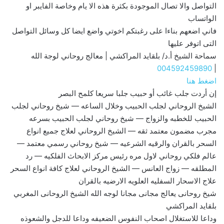
التواصل والا تصال الموجودة بكثرة هذه الا يام وخاصة الفايبر او
الواتساب
فاني اضعهم بناءا على رغبتكم اخوتي واضع ايضا كل وسائل التواصل
التى اتوفر عليها
سماحة الشيخ أ.د/ بلقايد المراكشي | معالج روحاني لوجة الله
004592459890
|
اضغط هنا
إن أردت جلب غائب أو حبيب جلبا سريعا كلمح البصر
الشيخ الروحاني لجلب الحبيب وخلال الساعه — شيخ روحاني لجلب
الحبيب للخطبه والزواج — شيخ روحاني لجلب الحبيب بسرعه
مجرب مضمون معتمد ثقه — الشيخ الروحاني لعلاج جميع انواع
السحر بالقران والرقيه الشرعيه — شيخ روحاني رسمي معتمد —
عالم فلكي روحاني لاول مره رئيس مركز الابحاث الفلكيه — رد
المطلقه — زواج العانس — الشيخ الروحاني لعلاج كافة انواع السحر
علاج الاسحار السفليه العلويه الارضيه بالقران
شيخ روحانى يعالج مجانى مجانا لوجه الله الشيخ الروحانى المغربي
بلقايد المراكشي
وداعا للاستغلال اصحاب النفوس الضعيفه وداعا للدجل والشعوذه