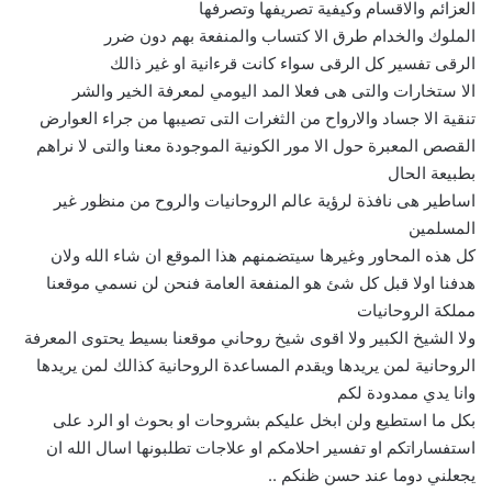
العزائم والاقسام وكيفية تصريفها وتصرفها
الملوك والخدام طرق الا كتساب والمنفعة بهم دون ضرر
الرقى تفسير كل الرقى سواء كانت قرءانية او غير ذالك
الا ستخارات والتى هى فعلا المد اليومي لمعرفة الخير والشر
تنقية الا جساد والارواح من الثغرات التى تصيبها من جراء العوارض
القصص المعبرة حول الا مور الكونية الموجودة معنا والتى لا نراهم
بطبيعة الحال
اساطير هى نافذة لرؤية عالم الروحانيات والروح من منظور غير
المسلمين
كل هذه المحاور وغيرها سيتضمنهم هذا الموقع ان شاء الله ولان
هدفنا اولا قبل كل شئ هو المنفعة العامة فنحن لن نسمي موقعنا
مملكة الروحانيات
ولا الشيخ الكبير ولا اقوى شيخ روحاني موقعنا بسيط يحتوى المعرفة
الروحانية لمن يريدها ويقدم المساعدة الروحانية كذالك لمن يريدها
وانا يدي ممدودة لكم
بكل ما استطيع ولن ابخل عليكم بشروحات او بحوث او الرد على
استفساراتكم او تفسير احلامكم او علاجات تطلبونها اسال الله ان
يجعلني دوما عند حسن ظنكم ..