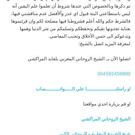
تم ذكرها وبالخصوص التي عندها شروط أن تعلموا علم اليقين أنه
ليس باستطاعتي البتة قبول اي عذر وألأفضل عدم مناقشتي فيها،
فالشرط حكم والله أعلم فشروطنا فيها مصلحة لكم وان قرئتموها
بعناية تجدونها تقيكم وتحفظكم وتسلمكم من شر الدنيا وهمها
وتدعوكم الى حسن الأخلاق وتجنب المعاصي.
لمعرفة المزيد اتصل بالشيخ:
اتصلوا الآن بــ الشيخ الروحاني المغربي بلقايد المراكشي
004592459890
او راسلنــــــــــــــــــــــــا علي الــــــواتــــــــــــساب
او قم بزيارة احدي مواقعنا
الشيخ الروحاني المراكشي
شيخ الشيوخ المغاربة و الروحاني الكبير