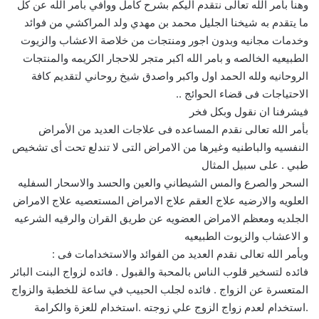
وهنا بأمر الله تعالى نتقدم اليكم بشرح كامل ووافي بأمر الله عن كل
ما يتقدم به شيخنا الجليل محمد بن مهدي ولد المراكشي من فوائد
وخدمات مجانيه وبدون اجور ومنتجات من خلاصة الاعشاب والزيوت
الطبيعيه الخالصه و بامر الله اكبر متجر للاحجار الكريمه والمنتجات
الروحانيه ولله الحمد اول واكبر واصدق شيخ روحاني لتقديم كافة
الاحتياجات فى قضاء الحوائج ..
فيشرفنا ان نقول وبكل فخر
بأمر الله تعالى نقدم المساعده فى علاجات العديد من الأمراض
النفسيه والباطنيه وغيرها من الامراض التى لا تندلع تحت أى تشخيص
طبي . على سبيل المثال
السحر والصرع والمس الشيطاني والعين والحسد والاسحار السفليه
العلويه والارضيه علاج العقم علاج الامراض المستعصيه علاج الامراض
الجلديه ومعظم الامراض العضويه عن طريق القران والرقيه الشرعيه
و الاعشاب والزيوت الطبيعيه
وبأمر الله تعالى نقدم العديد من الفوائد والاستخدامات فى :
فائده لتسخير قلوب الناس بالمحبة والقبول . فائده لزواج البنت البائر
المتعسرة عن الزواج . فائده لجلب الحبيب في ساعة للخطبة والزواج
.استخدام لعدم زواج الزوج علي زوجته .استخدام للعزة والكرامة