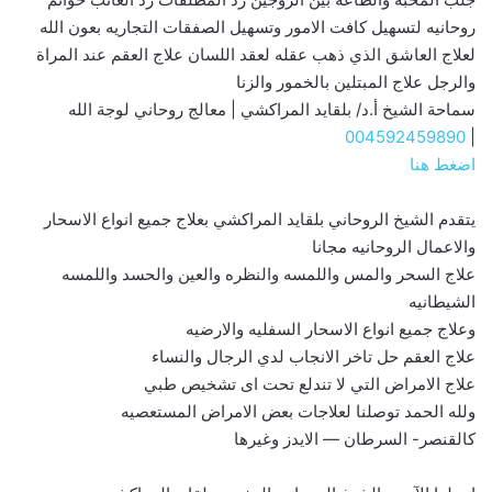
روحانيه لتسهيل كافت الامور وتسهيل الصفقات التجاريه بعون الله
لعلاج العاشق الذي ذهب عقله لعقد اللسان علاج العقم عند المراة
والرجل علاج المبتلين بالخمور والزنا
سماحة الشيخ أ.د/ بلقايد المراكشي | معالج روحاني لوجة الله
004592459890
|
اضغط هنا
يتقدم الشيخ الروحاني بلقايد المراكشي بعلاج جميع انواع الاسحار
والاعمال الروحانيه مجانا
علاج السحر والمس واللمسه والنظره والعين والحسد واللمسه
الشيطانيه
وعلاج جميع انواع الاسحار السفليه والارضيه
علاج العقم حل تاخر الانجاب لدي الرجال والنساء
علاج الامراض التي لا تندلع تحت اى تشخيص طبي
ولله الحمد توصلنا لعلاجات بعض الامراض المستعصيه
كالقنصر- السرطان — الايدز وغيرها