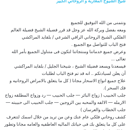
شيخ الشيوخ المغاربة و الروحاني الكبير
ونتمنى من الله التوفيق للجميع
ومعه بفضل وبركة الله عز وجل قد قرر فضيلة الشيخ فضيلة العالم
الفلكي الشيخ الروحاني الراقي الشرعي / بلقايد المراكشي
فتح الباب للتواصل مع الجميع .
وعرض جميع خدماتنا ومنتجاتنا لتكون فى متناول الجميع بأمر الله
تعالى …
فيسعدنا ويسعد فضيلة الشيخ ، شيخنا الجليل / بلقايد المراكشي
أن يعلن لسيادتكم .. انه قد تم فتح الباب لطلبات
علاج جميع انواع الاسحار مجانا ( كل ما يتعلق بالامراض الروحانيه و
فك السحر ).
جلب الحبيب ( زواج البائر — جلب الحبيب — رد وزواج المطلقه زواج
الارمله — الالفه والمحبه بين الزوجين — جلب الحبيب الى حبيبته —
جلب الخطاب والعرسان )
كشف روحاني فلكي عام عنك وعن من تريد من خلال اسمك لتتعرف
على كل ما يتعلق بك فى حياتك الماليه العاطفيه والعامه مجانا وتطور