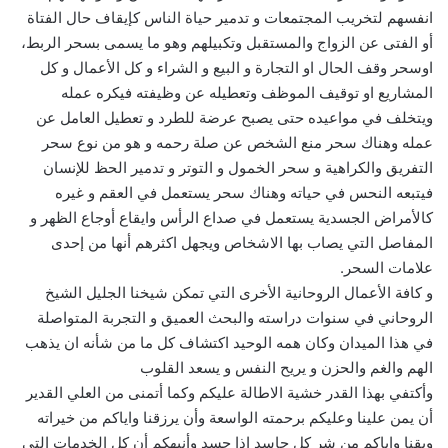
انفسهم لتخريب المجتمعات و تدمير حياة الناس كإيقاف حال الفتاة
أو الفتى عن الزواج والمستقبل وتكبيلهم وهو ما يسمى بسحر الربط،
اوسحر وقف الحال او التجارة و البيع و الشراء و كل الأعمال و كل
المشاريع او توقيف الموظف وتعطيله عن وظيفته فيكره عمله
ويتخلف في مواعيده حتى يصبح عرضة للطرد و تعطيل العامل عن
عمله وهناك سحر منع الشخص عن صلة رحمه و هو من نوع سحر
التفريق والكراهية و سحر الخمول و التوتر و تدمير الحظ للإنسان
فيتبعه النحس في حياته وهناك سحر يستعمل في العقم و غيره
كالأمراض الجسدية يستعمل في صداع الرأس وايقاع أوجاع الظهر و
المفاصل التي يصاب بها الاشخاص ويجهل اكثرهم أنها من إحدى
علامات السحر.
و كافة الأعمال الروحانية الأخرى التي تمكن شيخنا الجليل الشيخ
الروحاني في سنوات دراسته والبحث العميق و التجربة المتواصلة
في هذا الميدان وكان همه الوحيد اكتشاف كل ما من شأنه ان يذهب
الهم والغم والحزن و يريح النفس و يسعد القلوب
وأكتفي بهذا القدر خشية الاطالة عليكم وكما أتمنى من العلي القدير
أن يمن علينا وعليكم برحمته الواسعة وأن يرزقنا واياكم من خيراته
ويقنا واياكم من شر كل حاسد اذا حسد وأنبهكم أن كل الخدمات التي