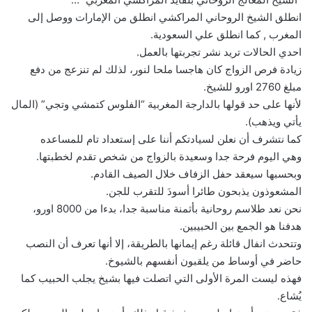
انطلق الشيخ الروحاني المراكشي انطلق من الإمارات ووصل إلى
المغرب , كما انطلق علي السعودية.
احدي الحالات تريد نشر تجربتها بالعمل.
زيادة فرص الزواج كان هاجسا ملحا لنور، لذلك لم تنزعج من دفع
مبلغ 2760 اورو للشيخ.
لأنها على حد قولها بالدارجة المغربية “الفلوس كتمشي وتجي” (المال
يأتي ويذهب).
كما نتشرف أن نعلن لسيادتكم أننا على إستعداد تام للمساعده
وهي اليوم فرحة جدا وسعيدة بالزواج من شخص تقدم لخطبتها.
وبحسبها سيعقد حفل الزفاف خلال الصيف القادم.
المشعوذون يذبحون طائرا أسودَ للتقرب للجن.
نحن نعد طلاسم روحانية بأثمنة مناسبة جدا، بدءا من 8000 اورو،
هدفنا هو الجمع بين الحبيبين.
وتتحدث انفال قائلة رغم إيمانها بالطريقة، إلا أنها تعرف أن النصب
حاضر في أوساط من يلقبون أنفسهم بالشيوخ.
فهذه ليست المرة الأولى التي اتصلت فيها بشيخ يجلب الحبيب كما
يُشاع.