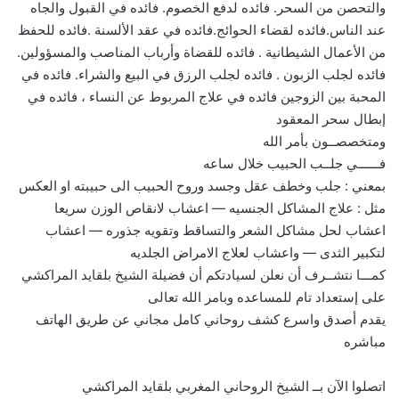
والتحصن من السحر. فائده لدفع الخصوم. فائده في القبول والجاه
عند الناس.فائده لقضاء الحوائج.فائده في عقد الألسنة .فائده للحفظ
من الأعمال الشيطانية . فائده للقضاة وأرباب المناصب والمسؤولين.
فائده لجلب الزبون . فائده لجلب الرزق في البيع والشراء. فائده في
المحبة بين الزوجين فائده في علاج المربوط عن النساء ، فائده في
إبطال سحر المعقود
ومتخصصــون بأمر الله
فــــــي جلــب الحبيب خلال ساعه
بمعني : جلب وخطف عقل وجسد وروح الحبيب الى حبيبته او العكس
مثل : علاج المشاكل الجنسيه — اعشاب لانقاص الوزن سريعا
اعشاب لحل مشاكل الشعر والتساقط وتقويه جذوره — اعشاب
لتكبير الثدى — واعشاب لعلاج الامراض الجلديه
كمـــا نتشــرف أن نعلن لسيادتكم أن فضيلة الشيخ بلقايد المراكشي
على إستعداد تام للمساعده وبامر الله تعالى
يقدم أصدق واسرع كشف روحاني كامل مجاني عن طريق الهاتف
مباشره
اتصلوا الآن بــ الشيخ الروحاني المغربي بلقايد المراكشي