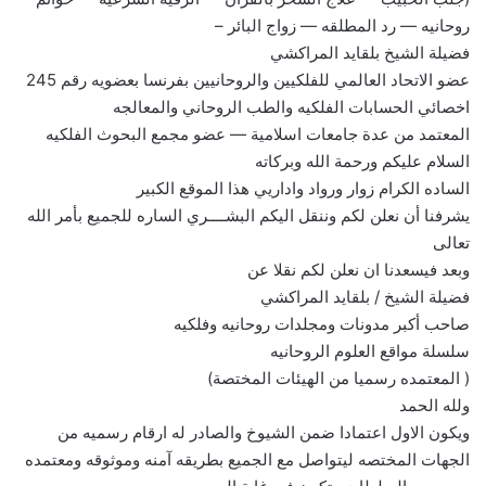
روحانيه — رد المطلقه — زواج البائر –
فضيلة الشيخ بلقايد المراكشي
عضو الاتحاد العالمي للفلكيين والروحانيين بفرنسا بعضويه رقم 245
اخصائي الحسابات الفلكيه والطب الروحاني والمعالجه
المعتمد من عدة جامعات اسلامية — عضو مجمع البحوث الفلكيه
السلام عليكم ورحمة الله وبركاته
الساده الكرام زوار ورواد واداريي هذا الموقع الكبير
يشرفنا أن نعلن لكم وننقل اليكم البشــــري الساره للجميع بأمر الله
تعالى
وبعد فيسعدنا ان نعلن لكم نقلا عن
فضيلة الشيخ / بلقايد المراكشي
صاحب أكبر مدونات ومجلدات روحانيه وفلكيه
سلسلة مواقع العلوم الروحانيه
( المعتمده رسميا من الهيئات المختصة)
ولله الحمد
ويكون الاول اعتمادا ضمن الشيوخ والصادر له ارقام رسميه من
الجهات المختصه ليتواصل مع الجميع بطريقه آمنه وموثوقه ومعتمده