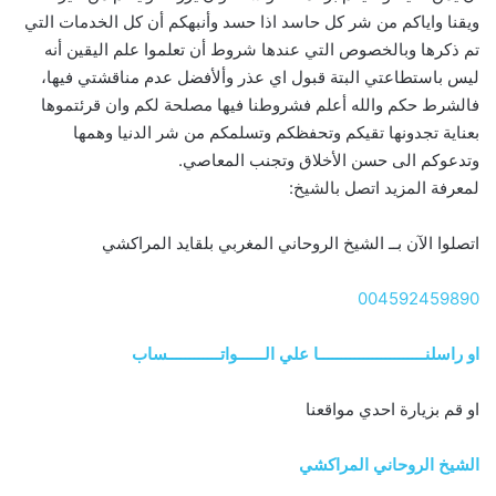
ويقنا واياكم من شر كل حاسد اذا حسد وأنبهكم أن كل الخدمات التي
تم ذكرها وبالخصوص التي عندها شروط أن تعلموا علم اليقين أنه
ليس باستطاعتي البتة قبول اي عذر وألأفضل عدم مناقشتي فيها،
فالشرط حكم والله أعلم فشروطنا فيها مصلحة لكم وان قرئتموها
بعناية تجدونها تقيكم وتحفظكم وتسلمكم من شر الدنيا وهمها
وتدعوكم الى حسن الأخلاق وتجنب المعاصي.
لمعرفة المزيد اتصل بالشيخ:
اتصلوا الآن بــ الشيخ الروحاني المغربي بلقايد المراكشي
004592459890
او راسلنــــــــــــــــــــــــا علي الــــــواتــــــــــــساب
او قم بزيارة احدي مواقعنا
الشيخ الروحاني المراكشي