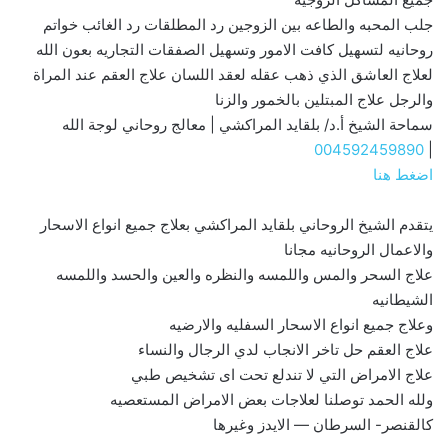
جلب المحبه والطاعه بين الزوجين رد المطلقات رد الغائب خواتم
روحانيه لتسهيل كافت الامور وتسهيل الصفقات التجاريه بعون الله
لعلاج العاشق الذي ذهب عقله لعقد اللسان علاج العقم عند المراة
والرجل علاج المبتلين بالخمور والزنا
سماحة الشيخ أ.د/ بلقايد المراكشي | معالج روحاني لوجة الله
004592459890
|
اضغط هنا
يتقدم الشيخ الروحاني بلقايد المراكشي بعلاج جميع انواع الاسحار
والاعمال الروحانيه مجانا
علاج السحر والمس واللمسه والنظره والعين والحسد واللمسه
الشيطانيه
وعلاج جميع انواع الاسحار السفليه والارضيه
علاج العقم حل تاخر الانجاب لدي الرجال والنساء
علاج الامراض التي لا تندلع تحت اى تشخيص طبي
ولله الحمد توصلنا لعلاجات بعض الامراض المستعصيه
كالقنصر- السرطان — الايدز وغيرها