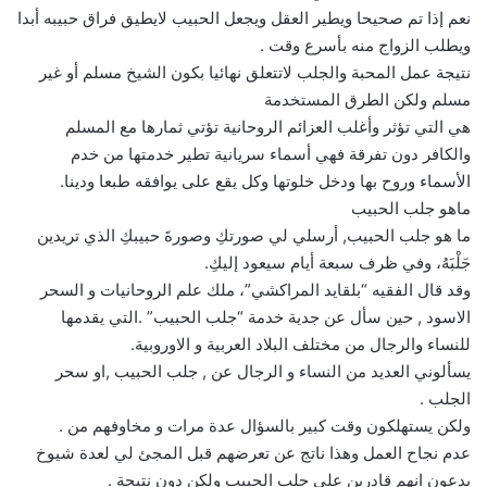
نعم إذا تم صحيحا ويطير العقل ويجعل الحبيب لايطيق فراق حبيبه أبدا
ويطلب الزواج منه بأسرع وقت .
نتيجة عمل المحبة والجلب لاتتعلق نهائيا بكون الشيخ مسلم أو غير
مسلم ولكن الطرق المستخدمة
هي التي تؤثر وأغلب العزائم الروحانية تؤتي ثمارها مع المسلم
والكافر دون تفرقة فهي أسماء سريانية تطير خدمتها من خدم
الأسماء وروح بها ودخل خلوتها وكل يقع على يوافقه طبعا ودينا.
ماهو جلب الحبيب
ما هو جلب الحبيب, أرسلي لي صورتكِ وصورةَ حبيبكِ الذي تريدين
جَلْبَهُ، وفي ظرف سبعة أيام سيعود إليكِ.
وقد قال الفقيه “بلقايد المراكشي”، ملك علم الروحانيات و السحر
الاسود , حين سأل عن جدية خدمة “جلب الحبيب” .التي يقدمها
للنساء والرجال من مختلف البلاد العربية و الاوروبية.
يسألوني العديد من النساء و الرجال عن , جلب الحبيب ,او سحر
الجلب .
ولكن يستهلكون وقت كبير بالسؤال عدة مرات و مخاوفهم من .
عدم نجاح العمل وهذا ناتج عن تعرضهم قبل المجئ لي لعدة شيوخ
يدعون انهم قادرين علي جلب الحبيب ولكن دون نتيجة .