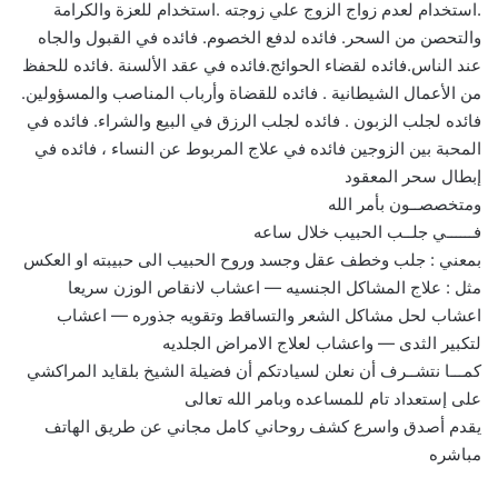
.استخدام لعدم زواج الزوج علي زوجته .استخدام للعزة والكرامة
والتحصن من السحر. فائده لدفع الخصوم. فائده في القبول والجاه
عند الناس.فائده لقضاء الحوائج.فائده في عقد الألسنة .فائده للحفظ
من الأعمال الشيطانية . فائده للقضاة وأرباب المناصب والمسؤولين.
فائده لجلب الزبون . فائده لجلب الرزق في البيع والشراء. فائده في
المحبة بين الزوجين فائده في علاج المربوط عن النساء ، فائده في
إبطال سحر المعقود
ومتخصصــون بأمر الله
فــــــي جلــب الحبيب خلال ساعه
بمعني : جلب وخطف عقل وجسد وروح الحبيب الى حبيبته او العكس
مثل : علاج المشاكل الجنسيه — اعشاب لانقاص الوزن سريعا
اعشاب لحل مشاكل الشعر والتساقط وتقويه جذوره — اعشاب
لتكبير الثدى — واعشاب لعلاج الامراض الجلديه
كمـــا نتشــرف أن نعلن لسيادتكم أن فضيلة الشيخ بلقايد المراكشي
على إستعداد تام للمساعده وبامر الله تعالى
يقدم أصدق واسرع كشف روحاني كامل مجاني عن طريق الهاتف
مباشره