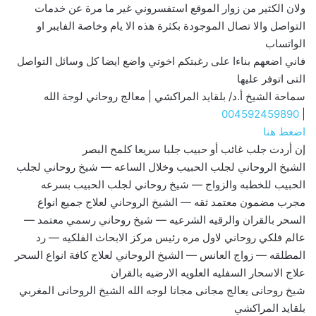
ولان الكثير من زوار الموقع استفسروني غير ما مرة عن خدمات
التواصل والا تصال الموجودة بكثرة هذه الا يام وخاصة الفايبر او
الواتساب
فاني اضعهم بناءا على رغبتكم اخوتي واضع ايضا كل وسائل التواصل
التى اتوفر عليها
سماحة الشيخ أ.د/ بلقايد المراكشي | معالج روحاني لوجة الله
004592459890
|
اضغط هنا
إن أردت جلب غائب أو حبيب جلبا سريعا كلمح البصر
الشيخ الروحاني لجلب الحبيب وخلال الساعه — شيخ روحاني لجلب
الحبيب للخطبه والزواج — شيخ روحاني لجلب الحبيب بسرعه
مجرب مضمون معتمد ثقه — الشيخ الروحاني لعلاج جميع انواع
السحر بالقران والرقيه الشرعيه — شيخ روحاني رسمي معتمد —
عالم فلكي روحاني لاول مره رئيس مركز الابحاث الفلكيه — رد
المطلقه — زواج العانس — الشيخ الروحاني لعلاج كافة انواع السحر
علاج الاسحار السفليه العلويه الارضيه بالقران
شيخ روحانى يعالج مجانى مجانا لوجه الله الشيخ الروحانى المغربي
بلقايد المراكشي