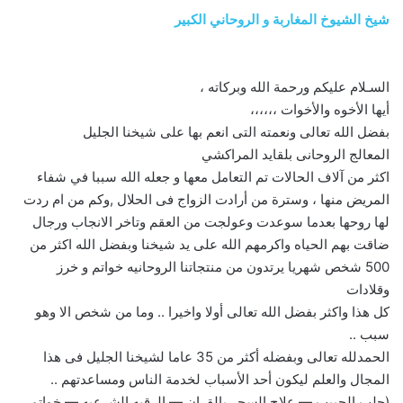
شيخ الشيوخ المغاربة و الروحاني الكبير
السـلام عليكم ورحمة الله وبركاته ،
أيها الأخوه والأخوات ،،،،،،
بفضل الله تعالى ونعمته التى انعم بها على شيخنا الجليل
المعالج الروحانى بلقايد المراكشي
اكثر من آلاف الحالات تم التعامل معها و جعله الله سببا في شفاء
المريض منها ، وسترة من أرادت الزواج فى الحلال ,وكم من ام ردت
لها روحها بعدما سوعدت وعولجت من العقم وتاخر الانجاب ورجال
ضاقت بهم الحياه واكرمهم الله على يد شيخنا وبفضل الله اكثر من
500 شخص شهريا يرتدون من منتجاتنا الروحانيه خواتم و خرز
وقلادات
كل هذا واكثر بفضل الله تعالى أولا واخيرا .. وما من شخص الا وهو
سبب ..
الحمدلله تعالى وبفضله أكثر من 35 عاما لشيخنا الجليل فى هذا
المجال والعلم ليكون أحد الأسباب لخدمة الناس ومساعدتهم ..
(جلب الحبيب — علاج السحر بالقران — الرقيه الشرعيه — خواتم