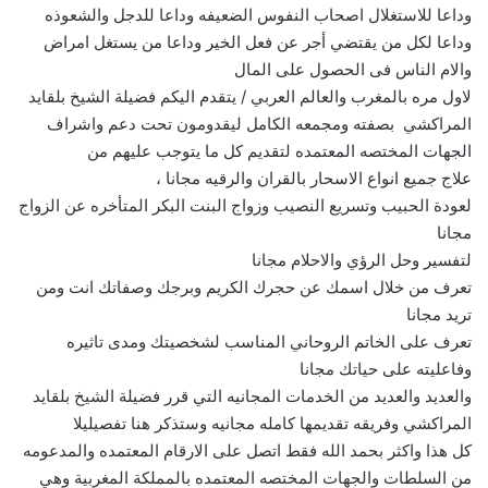
وداعا للاستغلال اصحاب النفوس الضعيفه وداعا للدجل والشعوذه
وداعا لكل من يقتضي أجر عن فعل الخير وداعا من يستغل امراض
والام الناس فى الحصول على المال
لاول مره بالمغرب والعالم العربي / يتقدم اليكم فضيلة الشيخ بلقايد
المراكشي بصفته ومجمعه الكامل ليقدومون تحت دعم واشراف
الجهات المختصه المعتمده لتقديم كل ما يتوجب عليهم من
علاج جميع انواع الاسحار بالقران والرقيه مجانا ،
لعودة الحبيب وتسريع النصيب وزواج البنت البكر المتأخره عن الزواج
مجانا
لتفسير وحل الرؤي والاحلام مجانا
تعرف من خلال اسمك عن حجرك الكريم وبرجك وصفاتك انت ومن
تريد مجانا
تعرف على الخاتم الروحاني المناسب لشخصيتك ومدى تاثيره
وفاعليته على حياتك مجانا
والعديد والعديد من الخدمات المجانيه التي قرر فضيلة الشيخ بلقايد
المراكشي وفريقه تقديمها كامله مجانيه وستذكر هنا تفصيليلا
كل هذا واكثر بحمد الله فقط اتصل على الارقام المعتمده والمدعومه
من السلطات والجهات المختصه المعتمده بالمملكة المغربية وهي