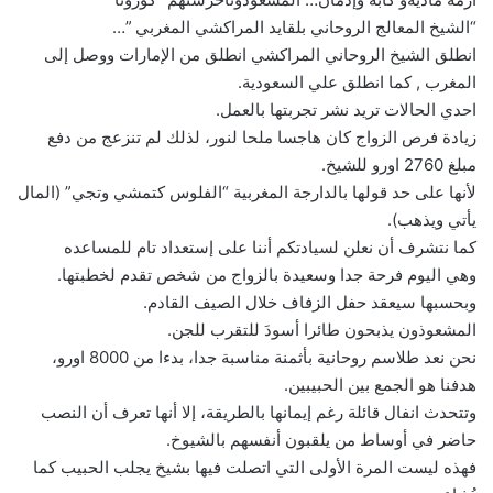
“الشيخ المعالج الروحاني بلقايد المراكشي المغربي ”…
انطلق الشيخ الروحاني المراكشي انطلق من الإمارات ووصل إلى
المغرب , كما انطلق علي السعودية.
احدي الحالات تريد نشر تجربتها بالعمل.
زيادة فرص الزواج كان هاجسا ملحا لنور، لذلك لم تنزعج من دفع
مبلغ 2760 اورو للشيخ.
لأنها على حد قولها بالدارجة المغربية “الفلوس كتمشي وتجي” (المال
يأتي ويذهب).
كما نتشرف أن نعلن لسيادتكم أننا على إستعداد تام للمساعده
وهي اليوم فرحة جدا وسعيدة بالزواج من شخص تقدم لخطبتها.
وبحسبها سيعقد حفل الزفاف خلال الصيف القادم.
المشعوذون يذبحون طائرا أسودَ للتقرب للجن.
نحن نعد طلاسم روحانية بأثمنة مناسبة جدا، بدءا من 8000 اورو،
هدفنا هو الجمع بين الحبيبين.
وتتحدث انفال قائلة رغم إيمانها بالطريقة، إلا أنها تعرف أن النصب
حاضر في أوساط من يلقبون أنفسهم بالشيوخ.
فهذه ليست المرة الأولى التي اتصلت فيها بشيخ يجلب الحبيب كما