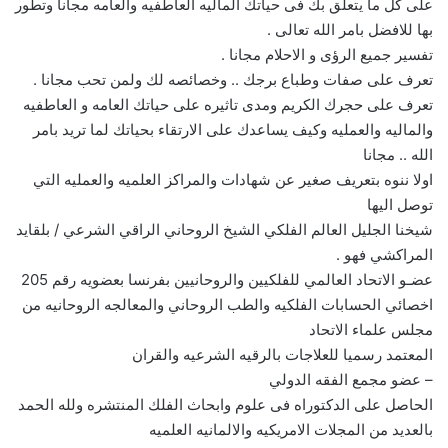
على كل ما يتعلق بك فى حياتك الماليه العاطفيه والعامه مجانا وتطور
بها للافضل بامر الله تعالى .
تفسير جميع الرؤى و الاحلام مجانا .
تعرف على صفات وطباع برجك .. وخصائصه لك ولمن تحب مجانا .
تعرف على حجرك الكريم ومدى تاثيره على حياتك العامه و العاطفيه
والماليه والعمليه وكيف يساعدك على الارتقاء بحياتك لما تريد بامر
الله .. مجانا
اولا ننوه بتعريف صغير عن شهادات والمراكز العلميه والعمليه التي
توصل اليها
شيخنا الجليل العالم الفلكي الشيخ الروحاني الراقي الشرعي / بلقايد
المراكشي فهو .
عضـو الاتحاد العالمي للفلكيين والروحانيين بفرنسا بعضويه رقم 205
اخصائي الحسابات الفلكيه والطب الروحاني والمعالجه الروحانيه من
مجلس علماء الاتحاد
المعتمد رسميا للعلاجات بالرقيه الشرعيه والقران
– عضو مجمع الفقه الدولي
الحاصل على الدكتوراه فى علوم وابحاث الفلك المنتشره ولله الحمد
بالعديد من المجلات الامريكيه والالمانيه العلميه