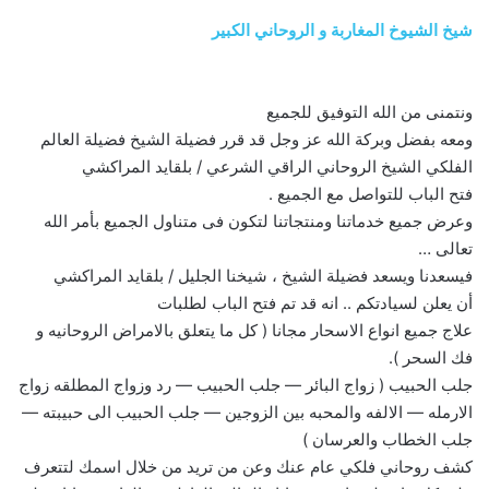
شيخ الشيوخ المغاربة و الروحاني الكبير
ونتمنى من الله التوفيق للجميع
ومعه بفضل وبركة الله عز وجل قد قرر فضيلة الشيخ فضيلة العالم
الفلكي الشيخ الروحاني الراقي الشرعي / بلقايد المراكشي
فتح الباب للتواصل مع الجميع .
وعرض جميع خدماتنا ومنتجاتنا لتكون فى متناول الجميع بأمر الله
تعالى …
فيسعدنا ويسعد فضيلة الشيخ ، شيخنا الجليل / بلقايد المراكشي
أن يعلن لسيادتكم .. انه قد تم فتح الباب لطلبات
علاج جميع انواع الاسحار مجانا ( كل ما يتعلق بالامراض الروحانيه و
فك السحر ).
جلب الحبيب ( زواج البائر — جلب الحبيب — رد وزواج المطلقه زواج
الارمله — الالفه والمحبه بين الزوجين — جلب الحبيب الى حبيبته —
جلب الخطاب والعرسان )
كشف روحاني فلكي عام عنك وعن من تريد من خلال اسمك لتتعرف