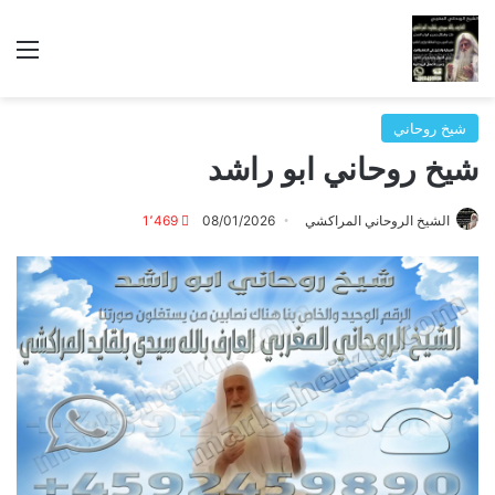
الق
شيخ روحاني
شيخ روحاني ابو راشد
الشيخ الروحاني المراكشي
08/01/2026
1٬469