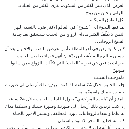
العرض الذي يثير الكثير من الشكوك، يغري الكثير من الفتايات
اللواتي يبحثن عن زوج .
بكل الطرق الممكنة.
بما فيها اللجوء إلى “شيوخ” في العالم الافتراضي. بالنسبة إليهن
الثمن لا يكلّفُ الكثير مادام الزواج من الحبيب سيتحقق بعدَ خِدمة
الشيخ الروحاني .
كثيراتٌ يعترفن في آخر المطاف أنهن تعرضن للنصب والاحتيال بعد أن
أرسلن مبالغ مالية لأشخاص يدّعون أنهم فقهاء يجلبون الحبيب.
أخريات يدافعن عن تجربة “الجلب” التي تكلّلت بالزواج ممن سلبوا
قلوبهنّ.
ماهوجلب الحبيب
جلب الحبيب خلال 24 ساعة. إذا كنت تريدين ذلك أرسلي لي صورتك
وصورة حبيبك واسمكما معا .
المثيرُ أن “بلقايد المراكشي” يقول أنا أجلب الحبيب خلال 24 ساعة.
إذا كنت تريدين ذلك أرسلي لي صورتك وصورة حبيبك واسمكما معا”.
له علما واسعا بالروحانيات ، ورد المطلقة , وتيسير الامور بالحياة ,
كما انه خطير بالسحر الاسود والسفلي .
و يقول أنا أشتغل بالاستنزال ، الكشف مجاني و سريع . سأجيبك في