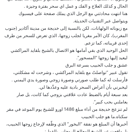
الحال و كذلك العلاج و الفك و عمل اي سحر بفترة وجيزة .
هنا انتهت محادثتي مع الرجل الذي يملك صفحة على فيسبوك
ويتواصل عبر التقنيات الحديثة.
مع زبوناته الولهانات، لكن بالنسبة إلى خديجة من مدينة أكادير (جنوب
المغرب)، كان الأمر مغريا لجلب زوجها، الذي تعرض للسحر من طرف
إحدى قريباته، كما تزعم.
الحل الوحيد الذي بقي أمامها هو الاتصال بالشيخ بلقايد المراكشي
ليعيد إليها زوجها “المسحور”.
عشق و جلب الحبيب بسرعة البرق
تقول عبير “تواصلتُ مع بلقايد المراكشي ، وشرحت له مشكلتي،
فأرسلت له كما طلب صورتي وصورة زوجي وصورة يدي اليمني .
ليخبرني بأن أعراض السحر بادية عليه وعدَّدها لي.
بعد سبعة أيام بالضبط عادت علاقتي بزوجي كما كانت، بل صار
يعاملني بحب كبير”.
لم تنزعج خديجة من أداء مبلغ 1486 اورو للشيخ يوم الموعد في مقر
سكناه.ما هو جلب الحبيب
أخبرها أن المبلغ هو نفقة “البخور” الذي وظّفه لإرجاع زوجها الحبيب،
بل دافعت عن الشيخ المعالج الروحاني بالقول: