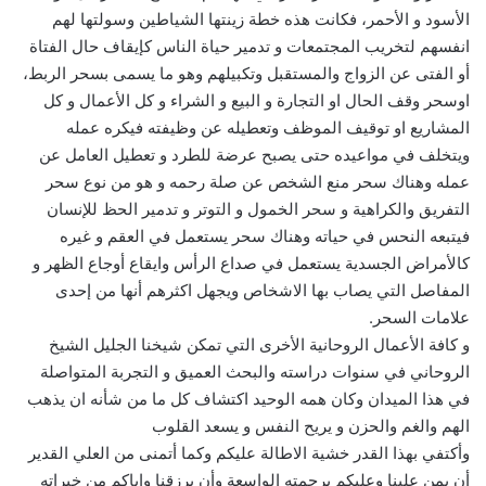
الأسود و الأحمر، فكانت هذه خطة زينتها الشياطين وسولتها لهم
انفسهم لتخريب المجتمعات و تدمير حياة الناس كإيقاف حال الفتاة
أو الفتى عن الزواج والمستقبل وتكبيلهم وهو ما يسمى بسحر الربط،
اوسحر وقف الحال او التجارة و البيع و الشراء و كل الأعمال و كل
المشاريع او توقيف الموظف وتعطيله عن وظيفته فيكره عمله
ويتخلف في مواعيده حتى يصبح عرضة للطرد و تعطيل العامل عن
عمله وهناك سحر منع الشخص عن صلة رحمه و هو من نوع سحر
التفريق والكراهية و سحر الخمول و التوتر و تدمير الحظ للإنسان
فيتبعه النحس في حياته وهناك سحر يستعمل في العقم و غيره
كالأمراض الجسدية يستعمل في صداع الرأس وايقاع أوجاع الظهر و
المفاصل التي يصاب بها الاشخاص ويجهل اكثرهم أنها من إحدى
علامات السحر.
و كافة الأعمال الروحانية الأخرى التي تمكن شيخنا الجليل الشيخ
الروحاني في سنوات دراسته والبحث العميق و التجربة المتواصلة
في هذا الميدان وكان همه الوحيد اكتشاف كل ما من شأنه ان يذهب
الهم والغم والحزن و يريح النفس و يسعد القلوب
وأكتفي بهذا القدر خشية الاطالة عليكم وكما أتمنى من العلي القدير
أن يمن علينا وعليكم برحمته الواسعة وأن يرزقنا واياكم من خيراته