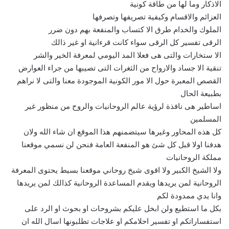
الاذكار وما لها من طاقة كونية
العزائم والاقسام وكيفية تصريفها وتصرفها
الملوك والخدام طرق الا كتساب والمنفعة بهم دون ضرر
الرقى تفسير كل الرقى سواء كانت قرءانية او غير ذالك
الا ستخارات والتى هى فعلا المد اليومي لمعرفة الخير والشر
تنقية الا جساد والارواح من الثغرات التى تصيبها من جراء العوارض
القصص المعبرة حول الا مور الكونية الموجودة معنا والتى لا نراهم
بطبيعة الحال
اساطير هى نافذة لرؤية عالم الروحانيات والروح من منظور غير
المسلمين
كل هذه المحاور وغيرها سيتضمنهم هذا الموقع ان شاء الله ولان
هدفنا اولا قبل كل شئ هو المنفعة العامة فنحن لن نسمي موقعنا
مملكة الروحانيات
ولا الشيخ الكبير ولا اقوى شيخ روحاني موقعنا بسيط يحتوى المعرفة
الروحانية لمن يريدها ويقدم المساعدة الروحانية كذالك لمن يريدها
وانا يدي ممدودة لكم
بكل ما استطيع ولن ابخل عليكم بشروحات او بحوث او الرد على
استفساراتكم او تفسير احلامكم او علاجات تطلبونها اسال الله ان