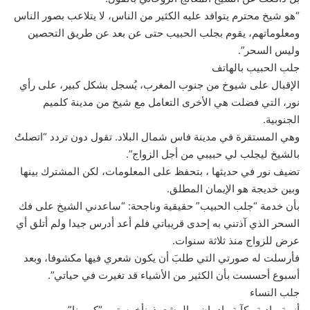
“هو شيخ محترم يتوافد عليه الكثير من الناس، لا يتلاعب بصور الناس
ومعلوماتهم، يقوم بجلب الحبيب حتى عن بعد عن طريق التحصين
وليس السحر”.
جلب الحبيب بالهاتف
الإقبال على شيوخ من جنوب المغرب، يُسجل بشكل كبير، على رأي
نور، التي فضلت هي الأخرى التعامل مع شيخ من مدينة كلميم
الجنوبية.
وهي المستقرة في مدينة فاس شمال البلاد. تقول دون تردد “اتصلتُ
بالشيخ ليجلب لي حبيبي من أجل الزواج”.
تضيف نور في حديثها ، بتحفظ على المعلومات، لكن المشترك بينها
وبين خديجة هو الإيمان المطلق.
بأن خدمة “جلب الحبيب” حقيقية وناجحة: “ساعدني الشيخ على فك
السحر الذي آذتني به إحدى قريباتي فلم أعد أدرس جيدا ولم أتلق أي
عرض للزواج منذ ثلاثة سنوات.
فأرسلت له صورتي التي طلبَ أن يكون شعري فيها مكشوفا، وبعد
أسبوع أحسست بأن الكثير من الأشياء قد تغيرت في حياتي”.
جلب النساء
أزمة ماديةو كآبة وإدمان… المشعوذونأخرستهم “كورونا”