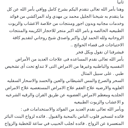
ثانيا
وهنا بأمر الله تعالى نتقدم اليكم بشرح كامل ووافي بأمر الله عن كل
ما يتقدم به شيخنا الجليل محمد بن مهدي ولد المراكشي من فوائد
وخدمات مجانيه وبدون اجور ومنتجات من خلاصة الاعشاب والزيوت
الطبيعيه الخالصه و بامر الله اكبر متجر للاحجار الكريمه والمنتجات
الروحانيه ولله الحمد اول واكبر واصدق شيخ روحاني لتقديم كافة
الاحتياجات فى قضاء الحوائج ..
فيشرفنا ان نقول وبكل فخر
بأمر الله تعالى نقدم المساعده فى علاجات العديد من الأمراض
النفسيه والباطنيه وغيرها من الامراض التى لا تندلع تحت أى تشخيص
طبي . على سبيل المثال
السحر والصرع والمس الشيطاني والعين والحسد والاسحار السفليه
العلويه والارضيه علاج العقم علاج الامراض المستعصيه علاج الامراض
الجلديه ومعظم الامراض العضويه عن طريق القران والرقيه الشرعيه
و الاعشاب والزيوت الطبيعيه
وبأمر الله تعالى نقدم العديد من الفوائد والاستخدامات فى :
فائده لتسخير قلوب الناس بالمحبة والقبول . فائده لزواج البنت البائر
المتعسرة عن الزواج . فائده لجلب الحبيب في ساعة للخطبة والزواج