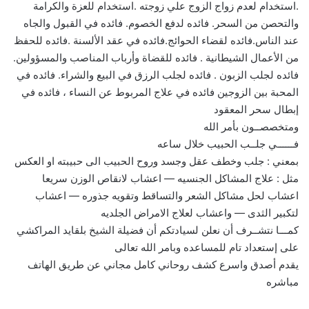
.استخدام لعدم زواج الزوج علي زوجته .استخدام للعزة والكرامة
والتحصن من السحر. فائده لدفع الخصوم. فائده في القبول والجاه
عند الناس.فائده لقضاء الحوائج.فائده في عقد الألسنة .فائده للحفظ
من الأعمال الشيطانية . فائده للقضاة وأرباب المناصب والمسؤولين.
فائده لجلب الزبون . فائده لجلب الرزق في البيع والشراء. فائده في
المحبة بين الزوجين فائده في علاج المربوط عن النساء ، فائده في
إبطال سحر المعقود
ومتخصصــون بأمر الله
فــــــي جلــب الحبيب خلال ساعه
بمعني : جلب وخطف عقل وجسد وروح الحبيب الى حبيبته او العكس
مثل : علاج المشاكل الجنسيه — اعشاب لانقاص الوزن سريعا
اعشاب لحل مشاكل الشعر والتساقط وتقويه جذوره — اعشاب
لتكبير الثدى — واعشاب لعلاج الامراض الجلديه
كمـــا نتشــرف أن نعلن لسيادتكم أن فضيلة الشيخ بلقايد المراكشي
على إستعداد تام للمساعده وبامر الله تعالى
يقدم أصدق واسرع كشف روحاني كامل مجاني عن طريق الهاتف
مباشره