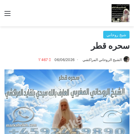
الق
شيخ روحاني
سحره قطر
الشيخ الروحاني المراكشي
06/06/2026
1٬467