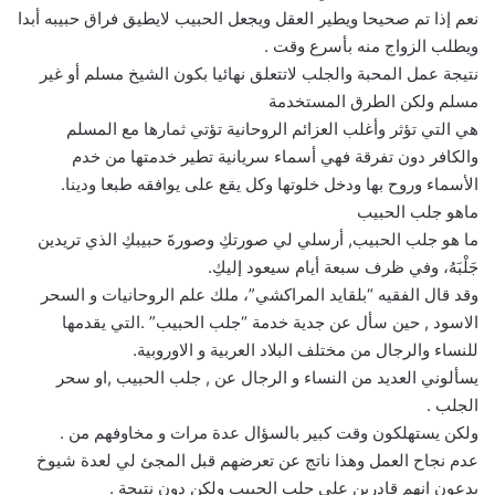
نعم إذا تم صحيحا ويطير العقل ويجعل الحبيب لايطيق فراق حبيبه أبدا
ويطلب الزواج منه بأسرع وقت .
نتيجة عمل المحبة والجلب لاتتعلق نهائيا بكون الشيخ مسلم أو غير
مسلم ولكن الطرق المستخدمة
هي التي تؤثر وأغلب العزائم الروحانية تؤتي ثمارها مع المسلم
والكافر دون تفرقة فهي أسماء سريانية تطير خدمتها من خدم
الأسماء وروح بها ودخل خلوتها وكل يقع على يوافقه طبعا ودينا.
ماهو جلب الحبيب
ما هو جلب الحبيب, أرسلي لي صورتكِ وصورةَ حبيبكِ الذي تريدين
جَلْبَهُ، وفي ظرف سبعة أيام سيعود إليكِ.
وقد قال الفقيه “بلقايد المراكشي”، ملك علم الروحانيات و السحر
الاسود , حين سأل عن جدية خدمة “جلب الحبيب” .التي يقدمها
للنساء والرجال من مختلف البلاد العربية و الاوروبية.
يسألوني العديد من النساء و الرجال عن , جلب الحبيب ,او سحر
الجلب .
ولكن يستهلكون وقت كبير بالسؤال عدة مرات و مخاوفهم من .
عدم نجاح العمل وهذا ناتج عن تعرضهم قبل المجئ لي لعدة شيوخ
يدعون انهم قادرين علي جلب الحبيب ولكن دون نتيجة .