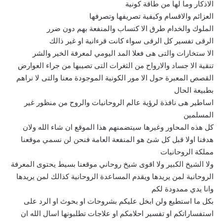
الاذكار وما لها من طاقة كونية
العزائم والاقسام وكيفية تصريفها وتصرفها
الملوك والخدام طرق الا كتساب والمنفعة بهم دون ضرر
الرقى تفسير كل الرقى سواء كانت قرءانية او غير ذالك
الا ستخارات والتى هى فعلا المد اليومي لمعرفة الخير والشر
تنقية الا جساد والارواح من الثغرات التى تصيبها من جراء العوارض
القصص المعبرة حول الا مور الكونية الموجودة معنا والتى لا نراهم
بطبيعة الحال
اساطير هى نافذة لرؤية عالم الروحانيات والروح من منظور غير
المسلمين
كل هذه المحاور وغيرها سيتضمنهم هذا الموقع ان شاء الله ولان
هدفنا اولا قبل كل شئ هو المنفعة العامة فنحن لن نسمي موقعنا
مملكة الروحانيات
ولا الشيخ الكبير ولا اقوى شيخ روحاني موقعنا بسيط يحتوى المعرفة
الروحانية لمن يريدها ويقدم المساعدة الروحانية كذالك لمن يريدها
وانا يدي ممدودة لكم
بكل ما استطيع ولن ابخل عليكم بشروحات او بحوث او الرد على
استفساراتكم او تفسير احلامكم او علاجات تطلبونها اسال الله ان