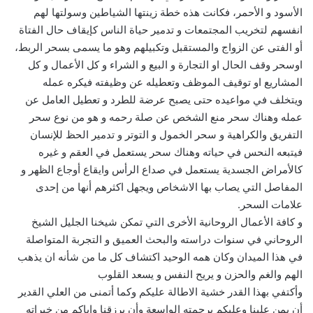
الأسود و الأحمر، فكانت هذه خطة زينتها الشياطين وسولتها لهم
انفسهم لتخريب المجتمعات و تدمير حياة الناس كإيقاف حال الفتاة
أو الفتى عن الزواج والمستقبل وتكبيلهم وهو ما يسمى بسحر الربط،
اوسحر وقف الحال او التجارة و البيع و الشراء و كل الأعمال و كل
المشاريع او توقيف الموظف وتعطيله عن وظيفته فيكره عمله
ويتخلف في مواعيده حتى يصبح عرضة للطرد و تعطيل العامل عن
عمله وهناك سحر منع الشخص عن صلة رحمه و هو من نوع سحر
التفريق والكراهية و سحر الخمول و التوتر و تدمير الحظ للإنسان
فيتبعه النحس في حياته وهناك سحر يستعمل في العقم و غيره
كالأمراض الجسدية يستعمل في صداع الرأس وايقاع أوجاع الظهر و
المفاصل التي يصاب بها الاشخاص ويجهل اكثرهم أنها من إحدى
علامات السحر.
و كافة الأعمال الروحانية الأخرى التي تمكن شيخنا الجليل الشيخ
الروحاني في سنوات دراسته والبحث العميق و التجربة المتواصلة
في هذا الميدان وكان همه الوحيد اكتشاف كل ما من شأنه ان يذهب
الهم والغم والحزن و يريح النفس و يسعد القلوب
وأكتفي بهذا القدر خشية الاطالة عليكم وكما أتمنى من العلي القدير
أن يمن علينا وعليكم برحمته الواسعة وأن يرزقنا واياكم من خيراته