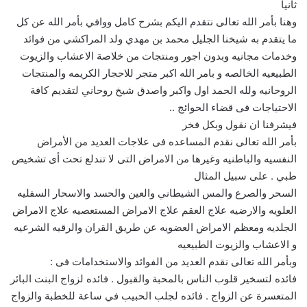
ثانيا
وهنا بأمر الله تعالى نتقدم اليكم بشرح كامل ووافي بأمر الله عن كل
ما يتقدم به شيخنا الجليل محمد بن مهدي ولد المراكشي من فوائد
وخدمات مجانيه وبدون اجور ومنتجات من خلاصة الاعشاب والزيوت
الطبيعيه الخالصه و بامر الله اكبر متجر للاحجار الكريمه والمنتجات
الروحانيه ولله الحمد اول واكبر واصدق شيخ روحاني لتقديم كافة
الاحتياجات فى قضاء الحوائج ..
فيشرفنا ان نقول وبكل فخر
بأمر الله تعالى نقدم المساعده فى علاجات العديد من الأمراض
النفسيه والباطنيه وغيرها من الامراض التى لا تندلع تحت أى تشخيص
طبي . على سبيل المثال
السحر والصرع والمس الشيطاني والعين والحسد والاسحار السفليه
العلويه والارضيه علاج العقم علاج الامراض المستعصيه علاج الامراض
الجلديه ومعظم الامراض العضويه عن طريق القران والرقيه الشرعيه
و الاعشاب والزيوت الطبيعيه
وبأمر الله تعالى نقدم العديد من الفوائد والاستخدامات فى :
فائده لتسخير قلوب الناس بالمحبة والقبول . فائده لزواج البنت البائر
المتعسرة عن الزواج . فائده لجلب الحبيب في ساعة للخطبة والزواج