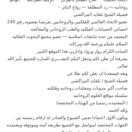
روحانيه — رد المطلقه — زواج البائر –
فضيلة الشيخ بلقايد المراكشي
عضو الاتحاد العالمي للفلكيين والروحانيين بفرنسا بعضويه رقم 245
اخصائي الحسابات الفلكيه والطب الروحاني والمعالجه
المعتمد من عدة جامعات اسلامية — عضو مجمع البحوث الفلكيه
السلام عليكم ورحمة الله وبركاته
الساده الكرام زوار ورواد واداريي هذا الموقع الكبير
يشرفنا أن نعلن لكم وننقل اليكم البشــــري الساره للجميع بأمر الله
تعالى
وبعد فيسعدنا ان نعلن لكم نقلا عن
فضيلة الشيخ / بلقايد المراكشي
صاحب أكبر مدونات ومجلدات روحانيه وفلكيه
سلسلة مواقع العلوم الروحانيه
( المعتمده رسميا من الهيئات المختصة)
ولله الحمد
ويكون الاول اعتمادا ضمن الشيوخ والصادر له ارقام رسميه من
الجهات المختصه ليتواصل مع الجميع بطريقه آمنه وموثوقه ومعتمده