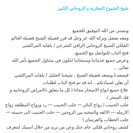
شيخ الشيوخ المغاربة و الروحاني الكبير
ونتمنى من الله التوفيق للجميع
ومعه بفضل وبركة الله عز وجل قد قرر فضيلة الشيخ فضيلة العالم
الفلكي الشيخ الروحاني الراقي الشرعي / بلقايد المراكشي
فتح الباب للتواصل مع الجميع .
وعرض جميع خدماتنا ومنتجاتنا لتكون فى متناول الجميع بأمر الله
تعالى …
فيسعدنا ويسعد فضيلة الشيخ ، شيخنا الجليل / بلقايد المراكشي
أن يعلن لسيادتكم .. انه قد تم فتح الباب لطلبات
علاج جميع انواع الاسحار مجانا ( كل ما يتعلق بالامراض الروحانيه و
فك السحر ).
جلب الحبيب ( زواج البائر — جلب الحبيب — رد وزواج المطلقه زواج
الارمله — الالفه والمحبه بين الزوجين — جلب الحبيب الى حبيبته —
جلب الخطاب والعرسان )
كشف روحاني فلكي عام عنك وعن من تريد من خلال اسمك لتتعرف