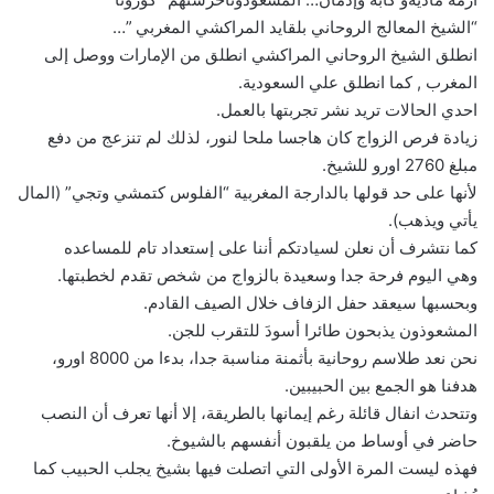
“الشيخ المعالج الروحاني بلقايد المراكشي المغربي ”…
انطلق الشيخ الروحاني المراكشي انطلق من الإمارات ووصل إلى
المغرب , كما انطلق علي السعودية.
احدي الحالات تريد نشر تجربتها بالعمل.
زيادة فرص الزواج كان هاجسا ملحا لنور، لذلك لم تنزعج من دفع
مبلغ 2760 اورو للشيخ.
لأنها على حد قولها بالدارجة المغربية “الفلوس كتمشي وتجي” (المال
يأتي ويذهب).
كما نتشرف أن نعلن لسيادتكم أننا على إستعداد تام للمساعده
وهي اليوم فرحة جدا وسعيدة بالزواج من شخص تقدم لخطبتها.
وبحسبها سيعقد حفل الزفاف خلال الصيف القادم.
المشعوذون يذبحون طائرا أسودَ للتقرب للجن.
نحن نعد طلاسم روحانية بأثمنة مناسبة جدا، بدءا من 8000 اورو،
هدفنا هو الجمع بين الحبيبين.
وتتحدث انفال قائلة رغم إيمانها بالطريقة، إلا أنها تعرف أن النصب
حاضر في أوساط من يلقبون أنفسهم بالشيوخ.
فهذه ليست المرة الأولى التي اتصلت فيها بشيخ يجلب الحبيب كما