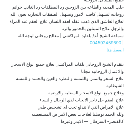
جلب المحبه والطاعه بين الزوجين رد المطلقات رد الغائب خواتم
روحانيه لتسهيل كافت الامور وتسهيل الصفقات التجاريه بعون الله
لعلاج العاشق الذي ذهب عقله لعقد اللسان علاج العقم عند المراة
والرجل علاج المبتلين بالخمور والزنا
سماحة الشيخ أ.د/ بلقايد المراكشي | معالج روحاني لوجة الله
004592459890
|
اضغط هنا
يتقدم الشيخ الروحاني بلقايد المراكشي بعلاج جميع انواع الاسحار
والاعمال الروحانيه مجانا
علاج السحر والمس واللمسه والنظره والعين والحسد واللمسه
الشيطانيه
وعلاج جميع انواع الاسحار السفليه والارضيه
علاج العقم حل تاخر الانجاب لدي الرجال والنساء
علاج الامراض التي لا تندلع تحت اى تشخيص طبي
ولله الحمد توصلنا لعلاجات بعض الامراض المستعصيه
كالقنصر- السرطان — الايدز وغيرها