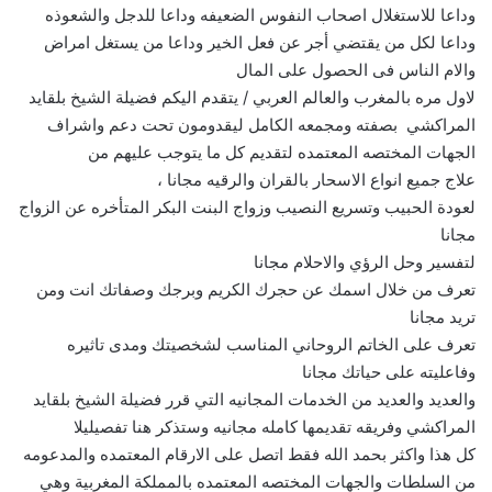
وداعا للاستغلال اصحاب النفوس الضعيفه وداعا للدجل والشعوذه
وداعا لكل من يقتضي أجر عن فعل الخير وداعا من يستغل امراض
والام الناس فى الحصول على المال
لاول مره بالمغرب والعالم العربي / يتقدم اليكم فضيلة الشيخ بلقايد
المراكشي بصفته ومجمعه الكامل ليقدومون تحت دعم واشراف
الجهات المختصه المعتمده لتقديم كل ما يتوجب عليهم من
علاج جميع انواع الاسحار بالقران والرقيه مجانا ،
لعودة الحبيب وتسريع النصيب وزواج البنت البكر المتأخره عن الزواج
مجانا
لتفسير وحل الرؤي والاحلام مجانا
تعرف من خلال اسمك عن حجرك الكريم وبرجك وصفاتك انت ومن
تريد مجانا
تعرف على الخاتم الروحاني المناسب لشخصيتك ومدى تاثيره
وفاعليته على حياتك مجانا
والعديد والعديد من الخدمات المجانيه التي قرر فضيلة الشيخ بلقايد
المراكشي وفريقه تقديمها كامله مجانيه وستذكر هنا تفصيليلا
كل هذا واكثر بحمد الله فقط اتصل على الارقام المعتمده والمدعومه
من السلطات والجهات المختصه المعتمده بالمملكة المغربية وهي