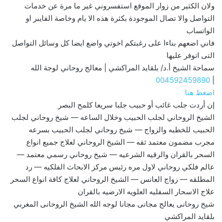
ولان الكثير من زوار الموقع استفسروني غير ما مرة عن خدمات
التواصل والا تصال الموجودة بكثرة هذه الا يام وخاصة الفايبر او
الواتساب
فاني اضعهم بناءا على رغبتكم اخوتي واضع ايضا كل وسائل التواصل
التى اتوفر عليها
سماحة الشيخ أ.د/ بلقايد المراكشي | معالج روحاني لوجة الله
004592459890
|
اضغط هنا
إن أردت جلب غائب أو حبيب جلبا سريعا كلمح البصر
الشيخ الروحاني لجلب الحبيب وخلال الساعه — شيخ روحاني لجلب
الحبيب للخطبه والزواج — شيخ روحاني لجلب الحبيب بسرعه
مجرب مضمون معتمد ثقه — الشيخ الروحاني لعلاج جميع انواع
السحر بالقران والرقيه الشرعيه — شيخ روحاني رسمي معتمد —
عالم فلكي روحاني لاول مره رئيس مركز الابحاث الفلكيه — رد
المطلقه — زواج العانس — الشيخ الروحاني لعلاج كافة انواع السحر
علاج الاسحار السفليه العلويه الارضيه بالقران
شيخ روحانى يعالج مجانى مجانا لوجه الله الشيخ الروحانى المغربي
بلقايد المراكشي