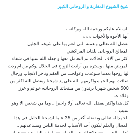
شيخ الشيوخ المغاربة و الروحاني الكبير
السـلام عليكم ورحمة الله وبركاته ،
أيها الأخوه والأخوات ،،،،،،
بفضل الله تعالى ونعمته التى انعم بها على شيخنا الجليل
المعالج الروحانى بلقايد المراكشي
اكثر من آلاف الحالات تم التعامل معها و جعله الله سببا في شفاء
المريض منها ، وسترة من أرادت الزواج فى الحلال ,وكم من ام ردت
لها روحها بعدما سوعدت وعولجت من العقم وتاخر الانجاب ورجال
ضاقت بهم الحياه واكرمهم الله على يد شيخنا وبفضل الله اكثر من
500 شخص شهريا يرتدون من منتجاتنا الروحانيه خواتم و خرز
وقلادات
كل هذا واكثر بفضل الله تعالى أولا واخيرا .. وما من شخص الا وهو
سبب ..
الحمدلله تعالى وبفضله أكثر من 35 عاما لشيخنا الجليل فى هذا
المجال والعلم ليكون أحد الأسباب لخدمة الناس ومساعدتهم ..
(جلب الحبيب — علاج السحر بالقران — الرقيه الشرعيه — خواتم