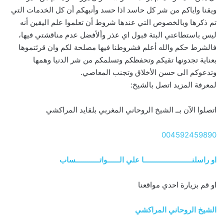
ويقنا واياكم من شر كل حاسد اذا حسد وأنبهكم أن كل الخدمات التي
تم ذكرها وبالخصوص التي عندها شروط أن تعلموا علم اليقين أنه
ليس باستطاعتي البتة قبول اي عذر وألأفضل عدم مناقشتي فيها،
فالشرط حكم والله أعلم فشروطنا فيها مصلحة لكم وان قرئتموها
بعناية تجدونها تقيكم وتحفظكم وتسلمكم من شر الدنيا وهمها
وتدعوكم الى حسن الأخلاق وتجنب المعاصي.
لمعرفة المزيد اتصل بالشيخ:
اتصلوا الآن بــ الشيخ الروحاني المغربي بلقايد المراكشي
004592459890
او راسلنــــــــــــــــــــــــا علي الــــــواتــــــــــــساب
او قم بزيارة احدي مواقعنا
الشيخ الروحاني المراكشي