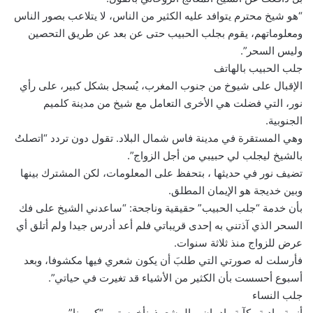
“هو شيخ محترم يتوافد عليه الكثير من الناس، لا يتلاعب بصور الناس
ومعلوماتهم، يقوم بجلب الحبيب حتى عن بعد عن طريق التحصين
وليس السحر”.
جلب الحبيب بالهاتف
الإقبال على شيوخ من جنوب المغرب، يُسجل بشكل كبير، على رأي
نور، التي فضلت هي الأخرى التعامل مع شيخ من مدينة كلميم
الجنوبية.
وهي المستقرة في مدينة فاس شمال البلاد. تقول دون تردد “اتصلتُ
بالشيخ ليجلب لي حبيبي من أجل الزواج”.
تضيف نور في حديثها ، بتحفظ على المعلومات، لكن المشترك بينها
وبين خديجة هو الإيمان المطلق.
بأن خدمة “جلب الحبيب” حقيقية وناجحة: “ساعدني الشيخ على فك
السحر الذي آذتني به إحدى قريباتي فلم أعد أدرس جيدا ولم أتلق أي
عرض للزواج منذ ثلاثة سنوات.
فأرسلت له صورتي التي طلبَ أن يكون شعري فيها مكشوفا، وبعد
أسبوع أحسست بأن الكثير من الأشياء قد تغيرت في حياتي”.
جلب النساء
أزمة ماديةو كآبة وإدمان… المشعوذونأخرستهم “كورونا”