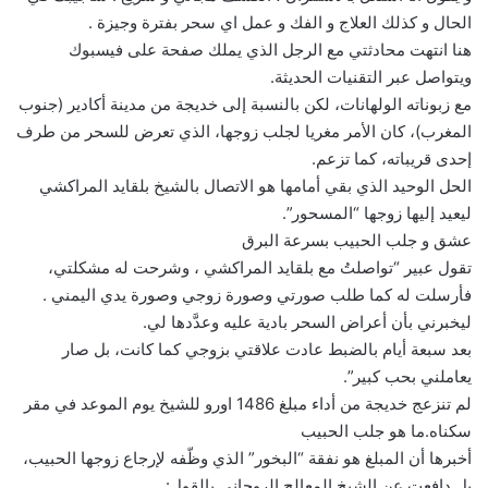
الحال و كذلك العلاج و الفك و عمل اي سحر بفترة وجيزة .
هنا انتهت محادثتي مع الرجل الذي يملك صفحة على فيسبوك
ويتواصل عبر التقنيات الحديثة.
مع زبوناته الولهانات، لكن بالنسبة إلى خديجة من مدينة أكادير (جنوب
المغرب)، كان الأمر مغريا لجلب زوجها، الذي تعرض للسحر من طرف
إحدى قريباته، كما تزعم.
الحل الوحيد الذي بقي أمامها هو الاتصال بالشيخ بلقايد المراكشي
ليعيد إليها زوجها “المسحور”.
عشق و جلب الحبيب بسرعة البرق
تقول عبير “تواصلتُ مع بلقايد المراكشي ، وشرحت له مشكلتي،
فأرسلت له كما طلب صورتي وصورة زوجي وصورة يدي اليمني .
ليخبرني بأن أعراض السحر بادية عليه وعدَّدها لي.
بعد سبعة أيام بالضبط عادت علاقتي بزوجي كما كانت، بل صار
يعاملني بحب كبير”.
لم تنزعج خديجة من أداء مبلغ 1486 اورو للشيخ يوم الموعد في مقر
سكناه.ما هو جلب الحبيب
أخبرها أن المبلغ هو نفقة “البخور” الذي وظّفه لإرجاع زوجها الحبيب،
بل دافعت عن الشيخ المعالج الروحاني بالقول: