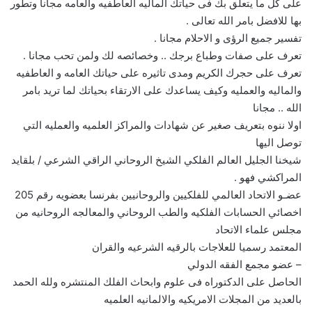
على كل ما يتعلق بك فى حياتك الماليه العاطفيه والعامه مجانا وتطور
بها للافضل بامر الله تعالى .
تفسير جميع الرؤى و الاحلام مجانا .
تعرف على صفات وطباع برجك .. وخصائصه لك ولمن تحب مجانا .
تعرف على حجرك الكريم ومدى تاثيره على حياتك العامه و العاطفيه
والماليه والعمليه وكيف يساعدك على الارتقاء بحياتك لما تريد بامر
الله .. مجانا
اولا ننوه بتعريف صغير عن شهادات والمراكز العلميه والعمليه التي
توصل اليها
شيخنا الجليل العالم الفلكي الشيخ الروحاني الراقي الشرعي / بلقايد
المراكشي فهو .
عضـو الاتحاد العالمي للفلكيين والروحانيين بفرنسا بعضويه رقم 205
اخصائي الحسابات الفلكيه والطب الروحاني والمعالجه الروحانيه من
مجلس علماء الاتحاد
المعتمد رسميا للعلاجات بالرقيه الشرعيه والقران
– عضو مجمع الفقه الدولي
الحاصل على الدكتوراه فى علوم وابحاث الفلك المنتشره ولله الحمد
بالعديد من المجلات الامريكيه والالمانيه العلميه