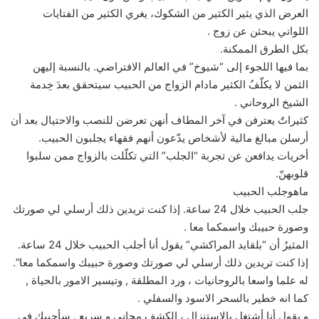
العرض الذي يثير الكثير من الشكوك، يغري الكثير من الفتايات
اللواتي يبحثن عن زوج .
بكل الطرق الممكنة.
بما فيها اللجوء إلى “شيوخ” في العالم الافتراضي. بالنسبة إليهن
الثمن لا يكلّفُ الكثير مادام الزواج من الحبيب سيتحقق بعدَ خِدمة
الشيخ الروحاني .
كثيراتٌ يعترفن في آخر المطاف أنهن تعرضن للنصب والاحتيال بعد أن
أرسلن مبالغ مالية لأشخاص يدّعون أنهم فقهاء يجلبون الحبيب.
أخريات يدافعن عن تجربة “الجلب” التي تكلّلت بالزواج ممن سلبوا
قلوبهنّ.
ماهوجلب الحبيب
جلب الحبيب خلال 24 ساعة. إذا كنت تريدين ذلك أرسلي لي صورتك
وصورة حبيبك واسمكما معا .
المثيرُ أن “بلقايد المراكشي” يقول أنا أجلب الحبيب خلال 24 ساعة.
إذا كنت تريدين ذلك أرسلي لي صورتك وصورة حبيبك واسمكما معا”.
له علما واسعا بالروحانيات ، ورد المطلقة , وتيسير الامور بالحياة ,
كما انه خطير بالسحر الاسود والسفلي .
و يقول أنا أشتغل بالاستنزال ، الكشف مجاني و سريع . سأجيبك في