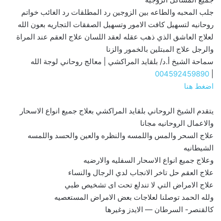
جلب المحبه والطاعه بين الزوجين رد المطلقات رد الغائب خواتم
روحانيه لتسهيل كافت الامور وتسهيل الصفقات التجاريه بعون الله
لعلاج العاشق الذي ذهب عقله لعقد اللسان علاج العقم عند المراة
والرجل علاج المبتلين بالخمور والزنا
سماحة الشيخ أ.د/ بلقايد المراكشي | معالج روحاني لوجة الله
004592459890
|
اضغط هنا
يتقدم الشيخ الروحاني بلقايد المراكشي بعلاج جميع انواع الاسحار
والاعمال الروحانيه مجانا
علاج السحر والمس واللمسه والنظره والعين والحسد واللمسه
الشيطانيه
وعلاج جميع انواع الاسحار السفليه والارضيه
علاج العقم حل تاخر الانجاب لدي الرجال والنساء
علاج الامراض التي لا تندلع تحت اى تشخيص طبي
ولله الحمد توصلنا لعلاجات بعض الامراض المستعصيه
كالقنصر- السرطان — الايدز وغيرها