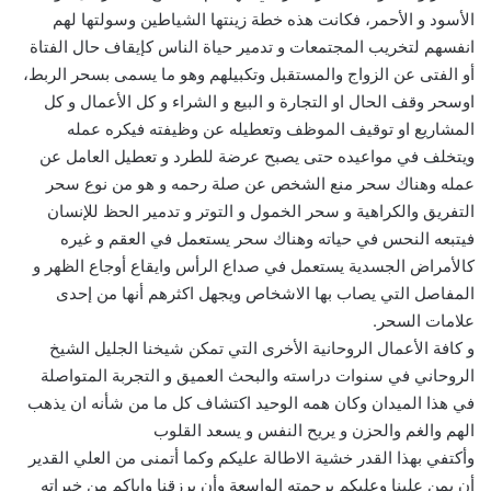
الأسود و الأحمر، فكانت هذه خطة زينتها الشياطين وسولتها لهم
انفسهم لتخريب المجتمعات و تدمير حياة الناس كإيقاف حال الفتاة
أو الفتى عن الزواج والمستقبل وتكبيلهم وهو ما يسمى بسحر الربط،
اوسحر وقف الحال او التجارة و البيع و الشراء و كل الأعمال و كل
المشاريع او توقيف الموظف وتعطيله عن وظيفته فيكره عمله
ويتخلف في مواعيده حتى يصبح عرضة للطرد و تعطيل العامل عن
عمله وهناك سحر منع الشخص عن صلة رحمه و هو من نوع سحر
التفريق والكراهية و سحر الخمول و التوتر و تدمير الحظ للإنسان
فيتبعه النحس في حياته وهناك سحر يستعمل في العقم و غيره
كالأمراض الجسدية يستعمل في صداع الرأس وايقاع أوجاع الظهر و
المفاصل التي يصاب بها الاشخاص ويجهل اكثرهم أنها من إحدى
علامات السحر.
و كافة الأعمال الروحانية الأخرى التي تمكن شيخنا الجليل الشيخ
الروحاني في سنوات دراسته والبحث العميق و التجربة المتواصلة
في هذا الميدان وكان همه الوحيد اكتشاف كل ما من شأنه ان يذهب
الهم والغم والحزن و يريح النفس و يسعد القلوب
وأكتفي بهذا القدر خشية الاطالة عليكم وكما أتمنى من العلي القدير
أن يمن علينا وعليكم برحمته الواسعة وأن يرزقنا واياكم من خيراته