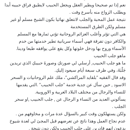
نعم إذا تم صحيحا ويطير العقل ويجعل الحبيب لايطيق فراق حبيبه أبدا
ويطلب الزواج منه بأسرع وقت .
نتيجة عمل المحبة والجلب لاتتعلق نهائيا بكون الشيخ مسلم أو غير
مسلم ولكن الطرق المستخدمة
هي التي تؤثر وأغلب العزائم الروحانية تؤتي ثمارها مع المسلم
والكافر دون تفرقة فهي أسماء سريانية تطير خدمتها من خدم
الأسماء وروح بها ودخل خلوتها وكل يقع على يوافقه طبعا ودينا.
ماهو جلب الحبيب
ما هو جلب الحبيب, أرسلي لي صورتكِ وصورةَ حبيبكِ الذي تريدين
جَلْبَهُ، وفي ظرف سبعة أيام سيعود إليكِ.
وقد قال الفقيه “بلقايد المراكشي”، ملك علم الروحانيات و السحر
الاسود , حين سأل عن جدية خدمة “جلب الحبيب” .التي يقدمها
للنساء والرجال من مختلف البلاد العربية و الاوروبية.
يسألوني العديد من النساء و الرجال عن , جلب الحبيب ,او سحر
الجلب .
ولكن يستهلكون وقت كبير بالسؤال عدة مرات و مخاوفهم من .
عدم نجاح العمل وهذا ناتج عن تعرضهم قبل المجئ لي لعدة شيوخ
يدعون انهم قادرين علي جلب الحبيب ولكن دون نتيجة .