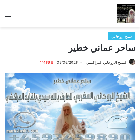
الق
شيخ روحاني
ساحر عماني خطير
الشيخ الروحاني المراكشي
05/06/2026
1٬469