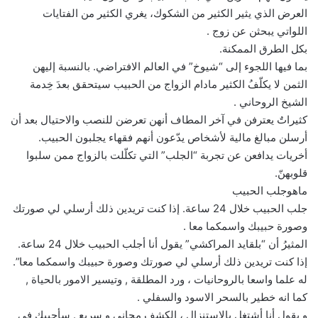
العرض الذي يثير الكثير من الشكوك، يغري الكثير من الفتايات
اللواتي يبحثن عن زوج .
بكل الطرق الممكنة.
بما فيها اللجوء إلى “شيوخ” في العالم الافتراضي. بالنسبة إليهن
الثمن لا يكلّفُ الكثير مادام الزواج من الحبيب سيتحقق بعدَ خِدمة
الشيخ الروحاني .
كثيراتٌ يعترفن في آخر المطاف أنهن تعرضن للنصب والاحتيال بعد أن
أرسلن مبالغ مالية لأشخاص يدّعون أنهم فقهاء يجلبون الحبيب.
أخريات يدافعن عن تجربة “الجلب” التي تكلّلت بالزواج ممن سلبوا
قلوبهنّ.
ماهوجلب الحبيب
جلب الحبيب خلال 24 ساعة. إذا كنت تريدين ذلك أرسلي لي صورتك
وصورة حبيبك واسمكما معا .
المثيرُ أن “بلقايد المراكشي” يقول أنا أجلب الحبيب خلال 24 ساعة.
إذا كنت تريدين ذلك أرسلي لي صورتك وصورة حبيبك واسمكما معا”.
له علما واسعا بالروحانيات ، ورد المطلقة , وتيسير الامور بالحياة ,
كما انه خطير بالسحر الاسود والسفلي .
و يقول أنا أشتغل بالاستنزال ، الكشف مجاني و سريع . سأجيبك في