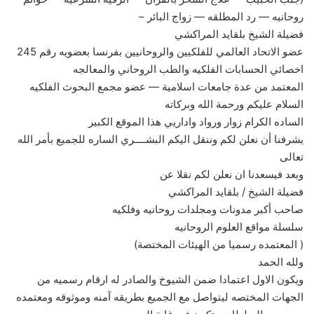
روحانيه — رد المطلقه — زواج البائر –
فضيلة الشيخ بلقايد المراكشي
عضو الاتحاد العالمي للفلكيين والروحانيين بفرنسا بعضويه رقم 245
اخصائي الحسابات الفلكيه والطب الروحاني والمعالجه
المعتمد من عدة جامعات اسلامية — عضو مجمع البحوث الفلكيه
السلام عليكم ورحمة الله وبركاته
الساده الكرام زوار ورواد واداريي هذا الموقع الكبير
يشرفنا أن نعلن لكم وننقل اليكم البشــــري الساره للجميع بأمر الله
تعالى
وبعد فيسعدنا ان نعلن لكم نقلا عن
فضيلة الشيخ / بلقايد المراكشي
صاحب أكبر مدونات ومجلدات روحانيه وفلكيه
سلسلة مواقع العلوم الروحانيه
( المعتمده رسميا من الهيئات المختصة)
ولله الحمد
ويكون الاول اعتمادا ضمن الشيوخ والصادر له ارقام رسميه من
الجهات المختصه ليتواصل مع الجميع بطريقه آمنه وموثوقه ومعتمده