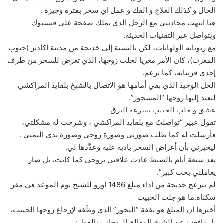
الحال و كذلك العلاج و الفك و عمل اي سحر بفترة وجيزة .
هنا انتهت محادثتي مع الرجل الذي يملك صفحة على فيسبوك
ويتواصل عبر التقنيات الحديثة.
مع زبوناته الولهانات، لكن بالنسبة إلى خديجة من مدينة أكادير (جنوب
المغرب)، كان الأمر مغريا لجلب زوجها، الذي تعرض للسحر من طرف
إحدى قريباته، كما تزعم.
الحل الوحيد الذي بقي أمامها هو الاتصال بالشيخ بلقايد المراكشي
ليعيد إليها زوجها “المسحور”.
عشق و جلب الحبيب بسرعة البرق
تقول عبير “تواصلتُ مع بلقايد المراكشي ، وشرحت له مشكلتي،
فأرسلت له كما طلب صورتي وصورة زوجي وصورة يدي اليمني .
ليخبرني بأن أعراض السحر بادية عليه وعدَّدها لي.
بعد سبعة أيام بالضبط عادت علاقتي بزوجي كما كانت، بل صار
يعاملني بحب كبير”.
لم تنزعج خديجة من أداء مبلغ 1486 اورو للشيخ يوم الموعد في مقر
سكناه.ما هو جلب الحبيب
أخبرها أن المبلغ هو نفقة “البخور” الذي وظّفه لإرجاع زوجها الحبيب،
بل دافعت عن الشيخ المعالج الروحاني بالقول: