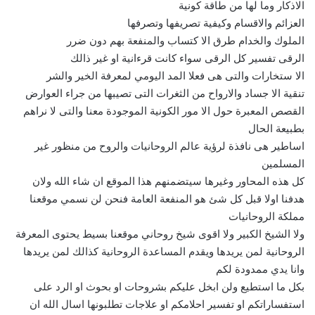
الاذكار وما لها من طاقة كونية
العزائم والاقسام وكيفية تصريفها وتصرفها
الملوك والخدام طرق الا كتساب والمنفعة بهم دون ضرر
الرقى تفسير كل الرقى سواء كانت قرءانية او غير ذالك
الا ستخارات والتى هى فعلا المد اليومي لمعرفة الخير والشر
تنقية الا جساد والارواح من الثغرات التى تصيبها من جراء العوارض
القصص المعبرة حول الا مور الكونية الموجودة معنا والتى لا نراهم
بطبيعة الحال
اساطير هى نافذة لرؤية عالم الروحانيات والروح من منظور غير
المسلمين
كل هذه المحاور وغيرها سيتضمنهم هذا الموقع ان شاء الله ولان
هدفنا اولا قبل كل شئ هو المنفعة العامة فنحن لن نسمي موقعنا
مملكة الروحانيات
ولا الشيخ الكبير ولا اقوى شيخ روحاني موقعنا بسيط يحتوى المعرفة
الروحانية لمن يريدها ويقدم المساعدة الروحانية كذالك لمن يريدها
وانا يدي ممدودة لكم
بكل ما استطيع ولن ابخل عليكم بشروحات او بحوث او الرد على
استفساراتكم او تفسير احلامكم او علاجات تطلبونها اسال الله ان