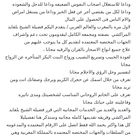
وداعا للاستغلال اصحاب النفوس الضعيفه وداعا للدجل والشعوذه
وداعا لكل من يقتضي أجر عن فعل الخير وداعا من يستغل امراض
والام الناس فى الحصول على المال
لاول مره بالمغرب والعالم العربي / يتقدم اليكم فضيلة الشيخ بلقايد
المراكشي بصفته ومجمعه الكامل ليقدومون تحت دعم واشراف
الجهات المختصه المعتمده لتقديم كل ما يتوجب عليهم من
علاج جميع انواع الاسحار بالقران والرقيه مجانا ،
لعودة الحبيب وتسريع النصيب وزواج البنت البكر المتأخره عن الزواج
مجانا
لتفسير وحل الرؤي والاحلام مجانا
تعرف من خلال اسمك عن حجرك الكريم وبرجك وصفاتك انت ومن
تريد مجانا
تعرف على الخاتم الروحاني المناسب لشخصيتك ومدى تاثيره
وفاعليته على حياتك مجانا
والعديد والعديد من الخدمات المجانيه التي قرر فضيلة الشيخ بلقايد
المراكشي وفريقه تقديمها كامله مجانيه وستذكر هنا تفصيليلا
كل هذا واكثر بحمد الله فقط اتصل على الارقام المعتمده والمدعومه
من السلطات والجهات المختصه المعتمده بالمملكة المغربية وهي