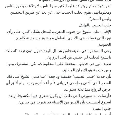
“هو شيخ محترم يتوافد عليه الكثير من الناس، لا يتلاعب بصور الناس
ومعلوماتهم، يقوم بجلب الحبيب حتى عن بعد عن طريق التحصين
وليس السحر”.
جلب الحبيب بالهاتف
الإقبال على شيوخ من جنوب المغرب، يُسجل بشكل كبير، على رأي
نور، التي فضلت هي الأخرى التعامل مع شيخ من مدينة كلميم
الجنوبية.
وهي المستقرة في مدينة فاس شمال البلاد. تقول دون تردد “اتصلتُ
بالشيخ ليجلب لي حبيبي من أجل الزواج”.
تضيف نور في حديثها ، بتحفظ على المعلومات، لكن المشترك بينها
وبين خديجة هو الإيمان المطلق.
بأن خدمة “جلب الحبيب” حقيقية وناجحة: “ساعدني الشيخ على فك
السحر الذي آذتني به إحدى قريباتي فلم أعد أدرس جيدا ولم أتلق أي
عرض للزواج منذ ثلاثة سنوات.
فأرسلت له صورتي التي طلبَ أن يكون شعري فيها مكشوفا، وبعد
أسبوع أحسست بأن الكثير من الأشياء قد تغيرت في حياتي”.
جلب النساء
أزمة ماديةو كآبة وإدمان… المشعوذونأخرستهم “كورونا”