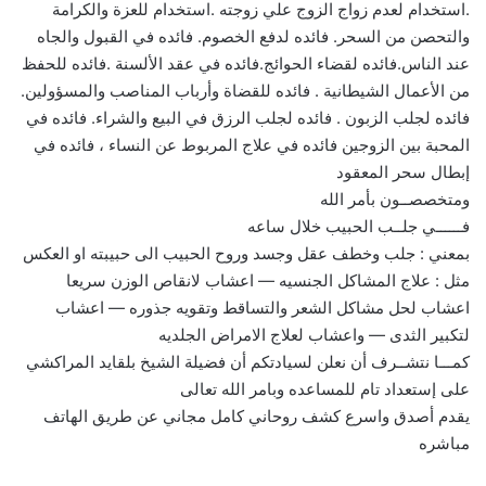
.استخدام لعدم زواج الزوج علي زوجته .استخدام للعزة والكرامة
والتحصن من السحر. فائده لدفع الخصوم. فائده في القبول والجاه
عند الناس.فائده لقضاء الحوائج.فائده في عقد الألسنة .فائده للحفظ
من الأعمال الشيطانية . فائده للقضاة وأرباب المناصب والمسؤولين.
فائده لجلب الزبون . فائده لجلب الرزق في البيع والشراء. فائده في
المحبة بين الزوجين فائده في علاج المربوط عن النساء ، فائده في
إبطال سحر المعقود
ومتخصصــون بأمر الله
فــــــي جلــب الحبيب خلال ساعه
بمعني : جلب وخطف عقل وجسد وروح الحبيب الى حبيبته او العكس
مثل : علاج المشاكل الجنسيه — اعشاب لانقاص الوزن سريعا
اعشاب لحل مشاكل الشعر والتساقط وتقويه جذوره — اعشاب
لتكبير الثدى — واعشاب لعلاج الامراض الجلديه
كمـــا نتشــرف أن نعلن لسيادتكم أن فضيلة الشيخ بلقايد المراكشي
على إستعداد تام للمساعده وبامر الله تعالى
يقدم أصدق واسرع كشف روحاني كامل مجاني عن طريق الهاتف
مباشره