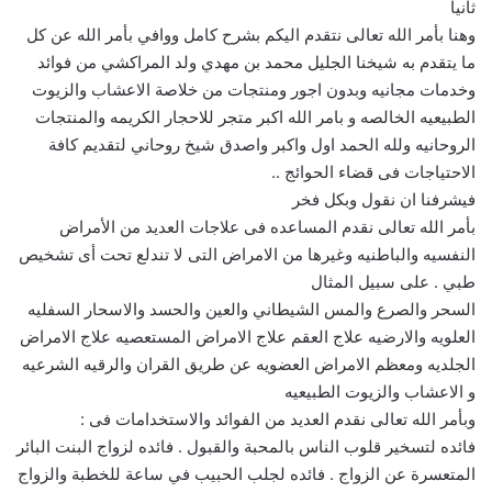
ثانيا
وهنا بأمر الله تعالى نتقدم اليكم بشرح كامل ووافي بأمر الله عن كل
ما يتقدم به شيخنا الجليل محمد بن مهدي ولد المراكشي من فوائد
وخدمات مجانيه وبدون اجور ومنتجات من خلاصة الاعشاب والزيوت
الطبيعيه الخالصه و بامر الله اكبر متجر للاحجار الكريمه والمنتجات
الروحانيه ولله الحمد اول واكبر واصدق شيخ روحاني لتقديم كافة
الاحتياجات فى قضاء الحوائج ..
فيشرفنا ان نقول وبكل فخر
بأمر الله تعالى نقدم المساعده فى علاجات العديد من الأمراض
النفسيه والباطنيه وغيرها من الامراض التى لا تندلع تحت أى تشخيص
طبي . على سبيل المثال
السحر والصرع والمس الشيطاني والعين والحسد والاسحار السفليه
العلويه والارضيه علاج العقم علاج الامراض المستعصيه علاج الامراض
الجلديه ومعظم الامراض العضويه عن طريق القران والرقيه الشرعيه
و الاعشاب والزيوت الطبيعيه
وبأمر الله تعالى نقدم العديد من الفوائد والاستخدامات فى :
فائده لتسخير قلوب الناس بالمحبة والقبول . فائده لزواج البنت البائر
المتعسرة عن الزواج . فائده لجلب الحبيب في ساعة للخطبة والزواج