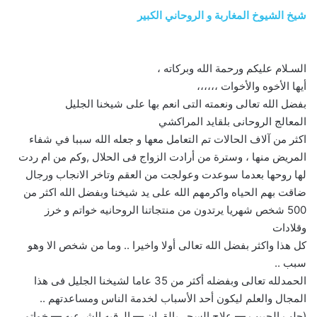
شيخ الشيوخ المغاربة و الروحاني الكبير
السـلام عليكم ورحمة الله وبركاته ،
أيها الأخوه والأخوات ،،،،،،
بفضل الله تعالى ونعمته التى انعم بها على شيخنا الجليل
المعالج الروحانى بلقايد المراكشي
اكثر من آلاف الحالات تم التعامل معها و جعله الله سببا في شفاء
المريض منها ، وسترة من أرادت الزواج فى الحلال ,وكم من ام ردت
لها روحها بعدما سوعدت وعولجت من العقم وتاخر الانجاب ورجال
ضاقت بهم الحياه واكرمهم الله على يد شيخنا وبفضل الله اكثر من
500 شخص شهريا يرتدون من منتجاتنا الروحانيه خواتم و خرز
وقلادات
كل هذا واكثر بفضل الله تعالى أولا واخيرا .. وما من شخص الا وهو
سبب ..
الحمدلله تعالى وبفضله أكثر من 35 عاما لشيخنا الجليل فى هذا
المجال والعلم ليكون أحد الأسباب لخدمة الناس ومساعدتهم ..
(جلب الحبيب — علاج السحر بالقران — الرقيه الشرعيه — خواتم