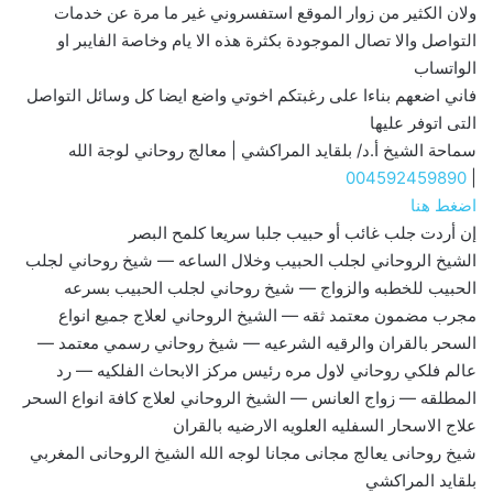
ولان الكثير من زوار الموقع استفسروني غير ما مرة عن خدمات
التواصل والا تصال الموجودة بكثرة هذه الا يام وخاصة الفايبر او
الواتساب
فاني اضعهم بناءا على رغبتكم اخوتي واضع ايضا كل وسائل التواصل
التى اتوفر عليها
سماحة الشيخ أ.د/ بلقايد المراكشي | معالج روحاني لوجة الله
004592459890
|
اضغط هنا
إن أردت جلب غائب أو حبيب جلبا سريعا كلمح البصر
الشيخ الروحاني لجلب الحبيب وخلال الساعه — شيخ روحاني لجلب
الحبيب للخطبه والزواج — شيخ روحاني لجلب الحبيب بسرعه
مجرب مضمون معتمد ثقه — الشيخ الروحاني لعلاج جميع انواع
السحر بالقران والرقيه الشرعيه — شيخ روحاني رسمي معتمد —
عالم فلكي روحاني لاول مره رئيس مركز الابحاث الفلكيه — رد
المطلقه — زواج العانس — الشيخ الروحاني لعلاج كافة انواع السحر
علاج الاسحار السفليه العلويه الارضيه بالقران
شيخ روحانى يعالج مجانى مجانا لوجه الله الشيخ الروحانى المغربي
بلقايد المراكشي