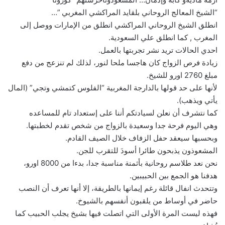
“الشيخ المعالج الروحاني بلقايد المراكشي المغربي ”…
انطلق الشيخ الروحاني المراكشي انطلق من الإمارات ووصل إلى
المغرب , كما انطلق علي السعودية.
احدي الحالات تريد نشر تجربتها بالعمل.
زيادة فرص الزواج كان هاجسا ملحا لنور، لذلك لم تنزعج من دفع
مبلغ 2760 اورو للشيخ.
لأنها على حد قولها بالدارجة المغربية “الفلوس كتمشي وتجي” (المال
يأتي ويذهب).
كما نتشرف أن نعلن لسيادتكم أننا على إستعداد تام للمساعده
وهي اليوم فرحة جدا وسعيدة بالزواج من شخص تقدم لخطبتها.
وبحسبها سيعقد حفل الزفاف خلال الصيف القادم.
المشعوذون يذبحون طائرا أسودَ للتقرب للجن.
نحن نعد طلاسم روحانية بأثمنة مناسبة جدا، بدءا من 8000 اورو،
هدفنا هو الجمع بين الحبيبين.
وتتحدث انفال قائلة رغم إيمانها بالطريقة، إلا أنها تعرف أن النصب
حاضر في أوساط من يلقبون أنفسهم بالشيوخ.
فهذه ليست المرة الأولى التي اتصلت فيها بشيخ يجلب الحبيب كما