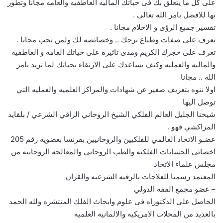
على كل ما يتعلق بك فى حياتك الماليه العاطفيه والعامه مجانا وتطور
بها للافضل بامر الله تعالى .
تفسير جميع الرؤى و الاحلام مجانا .
تعرف على صفات وطباع برجك .. وخصائصه لك ولمن تحب مجانا .
تعرف على حجرك الكريم ومدى تاثيره على حياتك العامه و العاطفيه
والماليه والعمليه وكيف يساعدك على الارتقاء بحياتك لما تريد بامر
الله .. مجانا
اولا ننوه بتعريف صغير عن شهادات والمراكز العلميه والعمليه التي
توصل اليها
شيخنا الجليل العالم الفلكي الشيخ الروحاني الراقي الشرعي / بلقايد
المراكشي فهو .
عضـو الاتحاد العالمي للفلكيين والروحانيين بفرنسا بعضويه رقم 205
اخصائي الحسابات الفلكيه والطب الروحاني والمعالجه الروحانيه من
مجلس علماء الاتحاد
المعتمد رسميا للعلاجات بالرقيه الشرعيه والقران
– عضو مجمع الفقه الدولي
الحاصل على الدكتوراه فى علوم وابحاث الفلك المنتشره ولله الحمد
بالعديد من المجلات الامريكيه والالمانيه العلميه