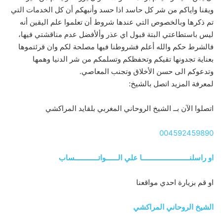
ويقنا واياكم من شر كل حاسد اذا حسد وأنبهكم أن كل الخدمات التي
تم ذكرها وبالخصوص التي عندها شروط أن تعلموا علم اليقين أنه
ليس باستطاعتي البتة قبول اي عذر وألأفضل عدم مناقشتي فيها،
فالشرط حكم والله أعلم فشروطنا فيها مصلحة لكم وان قرئتموها
بعناية تجدونها تقيكم وتحفظكم وتسلمكم من شر الدنيا وهمها
وتدعوكم الى حسن الأخلاق وتجنب المعاصي.
لمعرفة المزيد اتصل بالشيخ:
اتصلوا الآن بــ الشيخ الروحاني المغربي بلقايد المراكشي
004592459890
او راسلنــــــــــــــــــــــــا علي الــــــواتــــــــــــساب
او قم بزيارة احدي مواقعنا
الشيخ الروحاني المراكشي