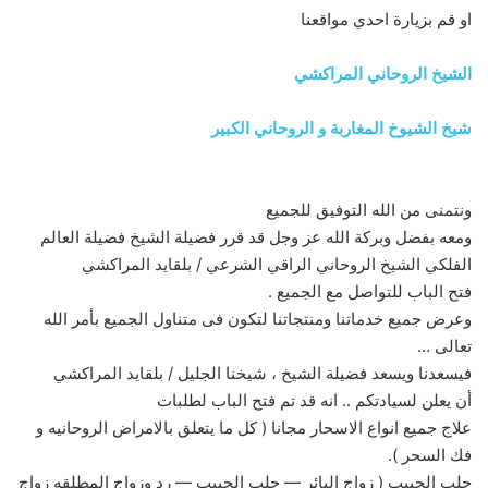
او قم بزيارة احدي مواقعنا
الشيخ الروحاني المراكشي
شيخ الشيوخ المغاربة و الروحاني الكبير
ونتمنى من الله التوفيق للجميع
ومعه بفضل وبركة الله عز وجل قد قرر فضيلة الشيخ فضيلة العالم
الفلكي الشيخ الروحاني الراقي الشرعي / بلقايد المراكشي
فتح الباب للتواصل مع الجميع .
وعرض جميع خدماتنا ومنتجاتنا لتكون فى متناول الجميع بأمر الله
تعالى …
فيسعدنا ويسعد فضيلة الشيخ ، شيخنا الجليل / بلقايد المراكشي
أن يعلن لسيادتكم .. انه قد تم فتح الباب لطلبات
علاج جميع انواع الاسحار مجانا ( كل ما يتعلق بالامراض الروحانيه و
فك السحر ).
جلب الحبيب ( زواج البائر — جلب الحبيب — رد وزواج المطلقه زواج