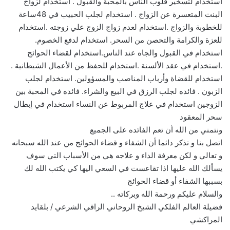
استخدام لتسخير قلوب الناس بالمحبة والقبول . استخدام لزواج
البنت المتعسرة عن الزواج . استخدام لجلب الحبيب في 48ساعة
للخطوبة والزواج .استخدام لعدم زواج الزوج علي زوجته .استخدام
للعزة والكرامة والتحصن من السحر. استخدام لدفع الخصوم.
استخدام في القبول والجاه عند الناس.استخدام لقضاء الحوائج
.استخدام في عقد الألسنة .استخدام للحفظ من الأعمال الشيطانية .
استخدام للقضاة وأرباب المناصب والمسؤولين. استخدام لجلب
الزبون . فائده لجلب الرزق في البيع والشراء. فائده في المحبة بين
الزوجين استخدام في علاج المربوط عن النساء استخدام في إبطال
سحر المعقود
ونتمني من الله أن تعم الفائده على الجميع
اتصل بنا و تذكر دائما أن الشفاء و قضاء الحوائج من عند الله سبحانه
و تعالي و لكن معرفة الداء و علاجه هي من الأسباب التي سوف
يسألك الله عليها اذا تقاعست في السعي اليها كي يكتب الله لك
بسببها الشفاء أو قضاء الحوائج
والسلام عليكم ورحمة الله وبركاته ..
فضيلة العالم الفلكي الشيخ الروحاني الراقي الشرعي / بلقايد
المراكشي