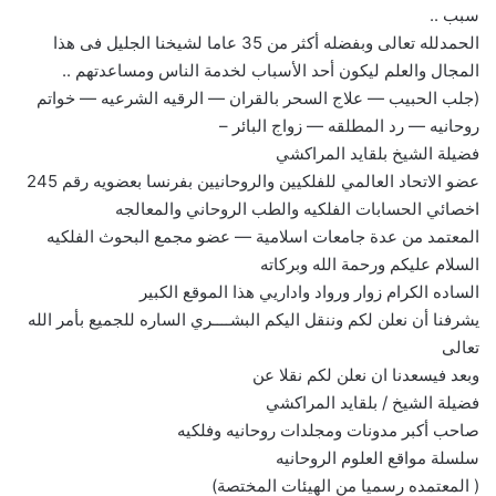
سبب ..
الحمدلله تعالى وبفضله أكثر من 35 عاما لشيخنا الجليل فى هذا
المجال والعلم ليكون أحد الأسباب لخدمة الناس ومساعدتهم ..
(جلب الحبيب — علاج السحر بالقران — الرقيه الشرعيه — خواتم
روحانيه — رد المطلقه — زواج البائر –
فضيلة الشيخ بلقايد المراكشي
عضو الاتحاد العالمي للفلكيين والروحانيين بفرنسا بعضويه رقم 245
اخصائي الحسابات الفلكيه والطب الروحاني والمعالجه
المعتمد من عدة جامعات اسلامية — عضو مجمع البحوث الفلكيه
السلام عليكم ورحمة الله وبركاته
الساده الكرام زوار ورواد واداريي هذا الموقع الكبير
يشرفنا أن نعلن لكم وننقل اليكم البشــــري الساره للجميع بأمر الله
تعالى
وبعد فيسعدنا ان نعلن لكم نقلا عن
فضيلة الشيخ / بلقايد المراكشي
صاحب أكبر مدونات ومجلدات روحانيه وفلكيه
سلسلة مواقع العلوم الروحانيه
( المعتمده رسميا من الهيئات المختصة)