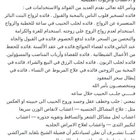
وبأمر الله تعالى نقدم العديد من الفوائد والاستخدامات فى :
فائده لتسخير قلوب الناس بالمحبة والقبول . فائده لزواج البنت البائر
المتعسرة عن الزواج . فائده لجلب الحبيب في ساعة للخطبة والزواج
.استخدام لعدم زواج الزوج علي زوجته .استخدام للعزة والكرامة
والتحصن من السحر. فائده لدفع الخصوم. فائده في القبول والجاه
عند الناس.فائده لقضاء الحوائج.فائده في عقد الألسنة .فائده للحفظ
من الأعمال الشيطانية . فائده للقضاة وأرباب المناصب والمسؤولين.
فائده لجلب الزبون . فائده لجلب الرزق في البيع والشراء. فائده في
المحبة بين الزوجين فائده في علاج المربوط عن النساء ، فائده في
إبطال سحر المعقود
ومتخصصــون بأمر الله
فــــــي جلــب الحبيب خلال ساعه
بمعني : جلب وخطف عقل وجسد وروح الحبيب الى حبيبته او العكس
مثل : علاج المشاكل الجنسيه — اعشاب لانقاص الوزن سريعا
اعشاب لحل مشاكل الشعر والتساقط وتقويه جذوره — اعشاب
لتكبير الثدى — واعشاب لعلاج الامراض الجلديه
كمـــا نتشــرف أن نعلن لسيادتكم أن فضيلة الشيخ بلقايد المراكشي