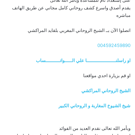
على إستعداد تام للمساعده وبامر الله تعالى
يقدم أصدق واسرع كشف روحاني كامل مجاني عن طريق الهاتف
مباشره
اتصلوا الآن بــ الشيخ الروحاني المغربي بلقايد المراكشي
004592459890
او راسلنــــــــــــــــــــــــا علي الــــــواتــــــــــــساب
او قم بزيارة احدي مواقعنا
الشيخ الروحاني المراكشي
شيخ الشيوخ المغاربة و الروحاني الكبير
وبأمر الله تعالى نقدم العديد من الفوائد