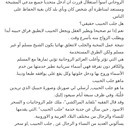
الروحاني أسوأ أستغلال قررت أن أدخل متحدياً جميع مدعي المشيخة
ومستعد لمناظرة أي شخص كان وبأي بلد كان بغية الحفاظ على
الناس.
هل جلب الحبيب حقيقي؟
نعم إذا تم صحيحا ويطير العقل ويجعل الحبيب لايطيق فراق حبيبه أبدا
ويطلب الزواج منه بأسرع وقت .
نتيجة عمل المحبة والجلب لاتتعلق نهائيا بكون الشيخ مسلم أو غير
مسلم ولكن الطرق المستخدمة
هي التي تؤثر وأغلب العزائم الروحانية تؤتي ثمارها مع المسلم
والكافر دون تفرقة فهي أسماء سريانية تطير خدمتها من خدم
الأسماء وروح بها ودخل خلوتها وكل يقع على يوافقه طبعا ودينا.
ماهو جلب الحبيب
ما هو جلب الحبيب, أرسلي لي صورتكِ وصورةَ حبيبكِ الذي تريدين
جَلْبَهُ، وفي ظرف سبعة أيام سيعود إليكِ.
وقد قال الفقيه “بلقايد المراكشي”، ملك علم الروحانيات و السحر
الاسود , حين سأل عن جدية خدمة “جلب الحبيب” .التي يقدمها
للنساء والرجال من مختلف البلاد العربية و الاوروبية.
يسألوني العديد من النساء و الرجال عن , جلب الحبيب ,او سحر