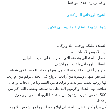
او قم بزيارة احدي مواقعنا
الشيخ الروحاني المراكشي
شيخ الشيوخ المغاربة و الروحاني الكبير
السـلام عليكم ورحمة الله وبركاته ،
أيها الأخوه والأخوات ،،،،،،
بفضل الله تعالى ونعمته التى انعم بها على شيخنا الجليل
المعالج الروحانى بلقايد المراكشي
اكثر من آلاف الحالات تم التعامل معها و جعله الله سببا في شفاء
المريض منها ، وسترة من أرادت الزواج فى الحلال ,وكم من ام ردت
لها روحها بعدما سوعدت وعولجت من العقم وتاخر الانجاب ورجال
ضاقت بهم الحياه واكرمهم الله على يد شيخنا وبفضل الله اكثر من
500 شخص شهريا يرتدون من منتجاتنا الروحانيه خواتم و خرز
وقلادات
كل هذا واكثر بفضل الله تعالى أولا واخيرا .. وما من شخص الا وهو