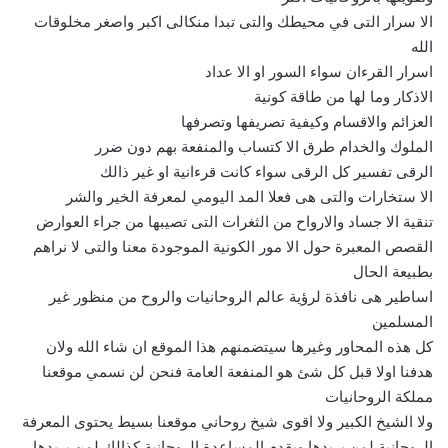
الا سرار التى في محيطك والتى تبدا منكالى اكبر واصغر مخلوقات
الله
اسرار القرءان سواء السور او الا عداد
الاذكار وما لها من طاقة كونية
العزائم والاقسام وكيفية تصريفها وتصرفها
الملوك والخدام طرق الا كتساب والمنفعة بهم دون ضرر
الرقى تفسير كل الرقى سواء كانت قرءانية او غير ذالك
الا ستخارات والتى هى فعلا المد اليومي لمعرفة الخير والشر
تنقية الا جساد والارواح من الثغرات التى تصيبها من جراء العوارض
القصص المعبرة حول الا مور الكونية الموجودة معنا والتى لا نراهم
بطبيعة الحال
اساطير هى نافذة لرؤية عالم الروحانيات والروح من منظور غير
المسلمين
كل هذه المحاور وغيرها سيتضمنهم هذا الموقع ان شاء الله ولان
هدفنا اولا قبل كل شئ هو المنفعة العامة فنحن لن نسمي موقعنا
مملكة الروحانيات
ولا الشيخ الكبير ولا اقوى شيخ روحاني موقعنا بسيط يحتوى المعرفة
الروحانية لمن يريدها ويقدم المساعدة الروحانية كذالك لمن يريدها