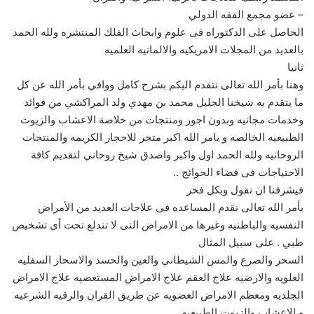
– عضو مجمع الفقه الدولي
الحاصل على الدكتوراه فى علوم وابحاث الفلك المنتشره ولله الحمد
بالعديد من المجلات الامريكيه والالمانيه العلميه
ثانيا
وهنا بأمر الله تعالى نتقدم اليكم بشرح كامل ووافي بأمر الله عن كل
ما يتقدم به شيخنا الجليل محمد بن مهدي ولد المراكشي من فوائد
وخدمات مجانيه وبدون اجور ومنتجات من خلاصة الاعشاب والزيوت
الطبيعيه الخالصه و بامر الله اكبر متجر للاحجار الكريمه والمنتجات
الروحانيه ولله الحمد اول واكبر واصدق شيخ روحاني لتقديم كافة
الاحتياجات فى قضاء الحوائج ..
فيشرفنا ان نقول وبكل فخر
بأمر الله تعالى نقدم المساعده فى علاجات العديد من الأمراض
النفسيه والباطنيه وغيرها من الامراض التى لا تندلع تحت أى تشخيص
طبي . على سبيل المثال
السحر والصرع والمس الشيطاني والعين والحسد والاسحار السفليه
العلويه والارضيه علاج العقم علاج الامراض المستعصيه علاج الامراض
الجلديه ومعظم الامراض العضويه عن طريق القران والرقيه الشرعيه
و الاعشاب والزيوت الطبيعيه