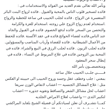
وبأمر الله تعالى نقدم العديد من الفوائد والاستخدامات فى :
فائده لتسخير قلوب الناس بالمحبة والقبول . فائده لزواج البنت البائر
المتعسرة عن الزواج . فائده لجلب الحبيب في ساعة للخطبة والزواج
.استخدام لعدم زواج الزوج علي زوجته .استخدام للعزة والكرامة
والتحصن من السحر. فائده لدفع الخصوم. فائده في القبول والجاه
عند الناس.فائده لقضاء الحوائج.فائده في عقد الألسنة .فائده للحفظ
من الأعمال الشيطانية . فائده للقضاة وأرباب المناصب والمسؤولين.
فائده لجلب الزبون . فائده لجلب الرزق في البيع والشراء. فائده في
المحبة بين الزوجين فائده في علاج المربوط عن النساء ، فائده في
إبطال سحر المعقود
ومتخصصــون بأمر الله
فــــــي جلــب الحبيب خلال ساعه
بمعني : جلب وخطف عقل وجسد وروح الحبيب الى حبيبته او العكس
مثل : علاج المشاكل الجنسيه — اعشاب لانقاص الوزن سريعا
اعشاب لحل مشاكل الشعر والتساقط وتقويه جذوره — اعشاب
لتكبير الثدى — واعشاب لعلاج الامراض الجلديه
كمـــا نتشــرف أن نعلن لسيادتكم أن فضيلة الشيخ بلقايد المراكشي
على إستعداد تام للمساعده وبامر الله تعالى