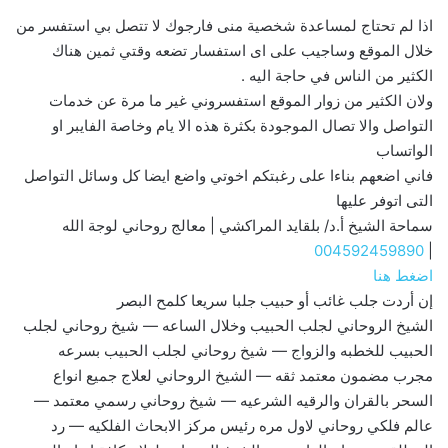
اذا لم تحتاج لمساعدة شخصية منى فارجوك لا تتصل بي استفسر من
خلال الموقع وساجيب على اى استفسار تضعه وقتي ثمين هناك
الكثير من الناس في حاجة اليه .
ولان الكثير من زوار الموقع استفسروني غير ما مرة عن خدمات
التواصل والا تصال الموجودة بكثرة هذه الا يام وخاصة الفايبر او
الواتساب
فاني اضعهم بناءا على رغبتكم اخوتي واضع ايضا كل وسائل التواصل
التى اتوفر عليها
سماحة الشيخ أ.د/ بلقايد المراكشي | معالج روحاني لوجة الله
004592459890
|
اضغط هنا
إن أردت جلب غائب أو حبيب جلبا سريعا كلمح البصر
الشيخ الروحاني لجلب الحبيب وخلال الساعه — شيخ روحاني لجلب
الحبيب للخطبه والزواج — شيخ روحاني لجلب الحبيب بسرعه
مجرب مضمون معتمد ثقه — الشيخ الروحاني لعلاج جميع انواع
السحر بالقران والرقيه الشرعيه — شيخ روحاني رسمي معتمد —
عالم فلكي روحاني لاول مره رئيس مركز الابحاث الفلكيه — رد