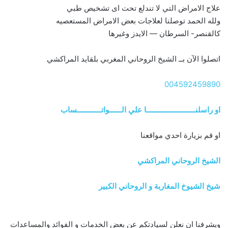
علاج الامراض التي لا تندلع تحت اى تشخيص طبي
ولله الحمد توصلنا لعلاجات بعض الامراض المستعصيه
كالقنصر- السرطان — الايدز وغيرها
اتصلوا الآن بــ الشيخ الروحاني المغربي بلقايد المراكشي
004592459890
او راسلنــــــــــــــــــــــــا علي الــــــواتــــــــــــساب
او قم بزيارة احدي مواقعنا
الشيخ الروحاني المراكشي
شيخ الشيوخ المغاربة و الروحاني الكبير
ويشرفنا ان نعلن لسيادتكم عن بعض الخدمات و الفوائد والمساعدات