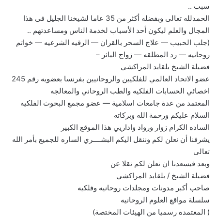
سبب ..
الحمدلله تعالى وبفضله أكثر من 35 عاما لشيخنا الجليل فى هذا
المجال والعلم ليكون أحد الأسباب لخدمة الناس ومساعدتهم ..
(جلب الحبيب — علاج السحر بالقران — الرقيه الشرعيه — خواتم
روحانيه — رد المطلقه — زواج البائر –
فضيلة الشيخ بلقايد المراكشي
عضو الاتحاد العالمي للفلكيين والروحانيين بفرنسا بعضويه رقم 245
اخصائي الحسابات الفلكيه والطب الروحاني والمعالجه
المعتمد من عدة جامعات اسلامية — عضو مجمع البحوث الفلكيه
السلام عليكم ورحمة الله وبركاته
الساده الكرام زوار ورواد واداريي هذا الموقع الكبير
يشرفنا أن نعلن لكم وننقل اليكم البشــــري الساره للجميع بأمر الله
تعالى
وبعد فيسعدنا ان نعلن لكم نقلا عن
فضيلة الشيخ / بلقايد المراكشي
صاحب أكبر مدونات ومجلدات روحانيه وفلكيه
سلسلة مواقع العلوم الروحانيه
( المعتمده رسميا من الهيئات المختصة)