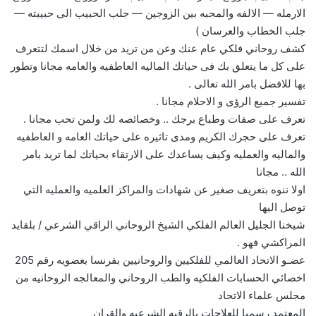
الارمله — الالفه والمحبه بين الزوجين — جلب الحبيب الى حبيبته —
جلب الخطاب والعرسان )
كشف روحاني فلكي عام عنك وعن من تريد من خلال اسمك لتتعرف
على كل ما يتعلق بك فى حياتك الماليه العاطفيه والعامه مجانا وتطور
بها للافضل بامر الله تعالى .
تفسير جميع الرؤى و الاحلام مجانا .
تعرف على صفات وطباع برجك .. وخصائصه لك ولمن تحب مجانا .
تعرف على حجرك الكريم ومدى تاثيره على حياتك العامه و العاطفيه
والماليه والعمليه وكيف يساعدك على الارتقاء بحياتك لما تريد بامر
الله .. مجانا
اولا ننوه بتعريف صغير عن شهادات والمراكز العلميه والعمليه التي
توصل اليها
شيخنا الجليل العالم الفلكي الشيخ الروحاني الراقي الشرعي / بلقايد
المراكشي فهو .
عضـو الاتحاد العالمي للفلكيين والروحانيين بفرنسا بعضويه رقم 205
اخصائي الحسابات الفلكيه والطب الروحاني والمعالجه الروحانيه من
مجلس علماء الاتحاد
المعتمد رسميا للعلاجات بالرقيه الشرعيه والقران