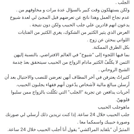
الجلب .
ولكن يستهلكون وقت كبير بالسؤال عدة مرات و مخاوفهم من .
عدم نجاح العمل وهذا ناتج عن تعرضهم قبل المجئ لي لعدة شيوخ
يدعون انهم قادرين علي جلب الحبيب ولكن دون نتيجة .
العرض الذي يثير الكثير من الشكوك، يغري الكثير من الفتايات
اللواتي يبحثن عن زوج .
بكل الطرق الممكنة.
بما فيها اللجوء إلى “شيوخ” في العالم الافتراضي. بالنسبة إليهن
الثمن لا يكلّفُ الكثير مادام الزواج من الحبيب سيتحقق بعدَ خِدمة
الشيخ الروحاني .
كثيراتٌ يعترفن في آخر المطاف أنهن تعرضن للنصب والاحتيال بعد أن
أرسلن مبالغ مالية لأشخاص يدّعون أنهم فقهاء يجلبون الحبيب.
أخريات يدافعن عن تجربة “الجلب” التي تكلّلت بالزواج ممن سلبوا
قلوبهنّ.
ماهوجلب الحبيب
جلب الحبيب خلال 24 ساعة. إذا كنت تريدين ذلك أرسلي لي صورتك
وصورة حبيبك واسمكما معا .
المثيرُ أن “بلقايد المراكشي” يقول أنا أجلب الحبيب خلال 24 ساعة.