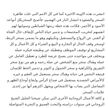
انتشرت هذه الاوينة الاخيرة كما في كل الامم التي خلت ظاهرة
السحر والشعوذة انتشار النار في الهشيم، فأصبح السحربكل أنواعه:
الأسود و الأحمر، فكانت هذه خطة زينتها الشياطين وسولتها لهم
انفسهم لتخريب المجتمعات و تدمير حياة الناس كإيقاف حال الفتاة
أو الفتى عن الزواج والمستقبل وتكبيلهم وهو ما يسمى بسحر الربط،
اوسحر وقف الحال او التجارة و البيع و الشراء و كل الأعمال و كل
المشاريع او توقيف الموظف وتعطيله عن وظيفته فيكره عمله
ويتخلف في مواعيده حتى يصبح عرضة للطرد و تعطيل العامل عن
عمله وهناك سحر منع الشخص عن صلة رحمه و هو من نوع سحر
التفريق والكراهية و سحر الخمول و التوتر و تدمير الحظ للإنسان
فيتبعه النحس في حياته وهناك سحر يستعمل في العقم و غيره
كالأمراض الجسدية يستعمل في صداع الرأس وايقاع أوجاع الظهر و
المفاصل التي يصاب بها الاشخاص ويجهل اكثرهم أنها من إحدى
علامات السحر.
و كافة الأعمال الروحانية الأخرى التي تمكن شيخنا الجليل الشيخ
الروحاني في سنوات دراسته والبحث العميق و التجربة المتواصلة