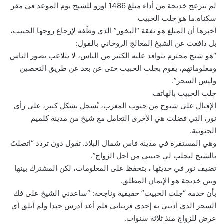
لم تنزعج خديجة من أداء مبلغ 1486 اورو للشيخ يوم الموعد في مقر
سكناه.ما هو جلب الحبيب
أخبرها أن المبلغ هو نفقة “البخور” الذي وظّفه لإرجاع زوجها الحبيب،
بل دافعت عن الشيخ المعالج الروحاني بالقول:
“هو شيخ محترم يتوافد عليه الكثير من الناس، لا يتلاعب بصور الناس
ومعلوماتهم، يقوم بجلب الحبيب حتى عن بعد عن طريق التحصين
وليس السحر”.
جلب الحبيب بالهاتف
الإقبال على شيوخ من جنوب المغرب، يُسجل بشكل كبير، على رأي
نور، التي فضلت هي الأخرى التعامل مع شيخ من مدينة كلميم
الجنوبية.
وهي المستقرة في مدينة فاس شمال البلاد. تقول دون تردد “اتصلتُ
بالشيخ ليجلب لي حبيبي من أجل الزواج”.
تضيف نور في حديثها ، بتحفظ على المعلومات، لكن المشترك بينها
وبين خديجة هو الإيمان المطلق.
بأن خدمة “جلب الحبيب” حقيقية وناجحة: “ساعدني الشيخ على فك
السحر الذي آذتني به إحدى قريباتي فلم أعد أدرس جيدا ولم أتلق أي
عرض للزواج منذ ثلاثة سنوات.