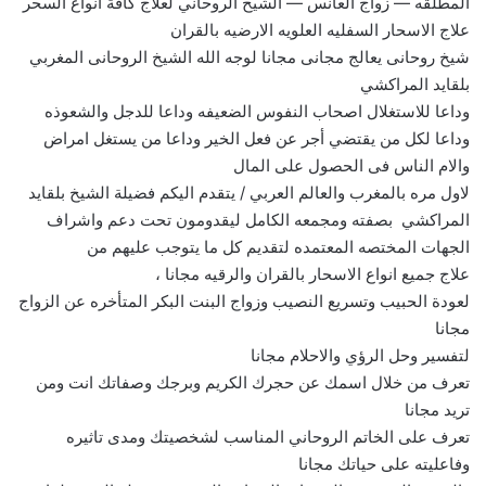
المطلقه — زواج العانس — الشيخ الروحاني لعلاج كافة انواع السحر
علاج الاسحار السفليه العلويه الارضيه بالقران
شيخ روحانى يعالج مجانى مجانا لوجه الله الشيخ الروحانى المغربي
بلقايد المراكشي
وداعا للاستغلال اصحاب النفوس الضعيفه وداعا للدجل والشعوذه
وداعا لكل من يقتضي أجر عن فعل الخير وداعا من يستغل امراض
والام الناس فى الحصول على المال
لاول مره بالمغرب والعالم العربي / يتقدم اليكم فضيلة الشيخ بلقايد
المراكشي بصفته ومجمعه الكامل ليقدومون تحت دعم واشراف
الجهات المختصه المعتمده لتقديم كل ما يتوجب عليهم من
علاج جميع انواع الاسحار بالقران والرقيه مجانا ،
لعودة الحبيب وتسريع النصيب وزواج البنت البكر المتأخره عن الزواج
مجانا
لتفسير وحل الرؤي والاحلام مجانا
تعرف من خلال اسمك عن حجرك الكريم وبرجك وصفاتك انت ومن
تريد مجانا
تعرف على الخاتم الروحاني المناسب لشخصيتك ومدى تاثيره
وفاعليته على حياتك مجانا