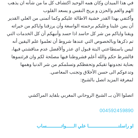
في هذا الميدان وكان همه الوحيد اكتشاف كل ما من شأنه ان يذهب
الهم والغم والحزن و يريح النفس و يسعد القلوب
وأكتفي بهذا القدر خشية الاطالة عليكم وكما أتمنى من العلي القدير
أن يمن علينا وعليكم برحمته الواسعة وأن يرزقنا واياكم من خيراته
ويقنا واياكم من شر كل حاسد اذا حسد وأنبهكم أن كل الخدمات التي
تم ذكرها وبالخصوص التي عندها شروط أن تعلموا علم اليقين أنه
ليس باستطاعتي البتة قبول اي عذر وألأفضل عدم مناقشتي فيها،
فالشرط حكم والله أعلم فشروطنا فيها مصلحة لكم وان قرئتموها
بعناية تجدونها تقيكم وتحفظكم وتسلمكم من شر الدنيا وهمها
وتدعوكم الى حسن الأخلاق وتجنب المعاصي.
لمعرفة المزيد اتصل بالشيخ:
اتصلوا الآن بــ الشيخ الروحاني المغربي بلقايد المراكشي
004592459890
او راسلنــــــــــــــــــــــــا علي الــــــواتــــــــــــساب