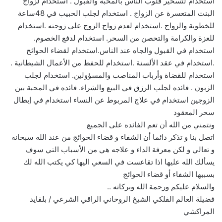
استخدام لتسخير قلوب الناس بالمحبة والقبول . استخدام لزواج
البنت المتعسرة عن الزواج . استخدام لجلب الحبيب في 48ساعة
للخطوبة والزواج .استخدام لعدم زواج الزوج علي زوجته .استخدام
للعزة والكرامة والتحصن من السحر. استخدام لدفع الخصوم.
استخدام في القبول والجاه عند الناس.استخدام لقضاء الحوائج
.استخدام في عقد الألسنة .استخدام للحفظ من الأعمال الشيطانية .
استخدام للقضاة وأرباب المناصب والمسؤولين. استخدام لجلب
الزبون . فائده لجلب الرزق في البيع والشراء. فائده في المحبة بين
الزوجين استخدام في علاج المربوط عن النساء استخدام في إبطال
سحر المعقود
ونتمني من الله أن تعم الفائده على الجميع
اتصل بنا و تذكر دائما أن الشفاء و قضاء الحوائج من عند الله سبحانه
و تعالي و لكن معرفة الداء و علاجه هي من الأسباب التي سوف
يسألك الله عليها اذا تقاعست في السعي اليها كي يكتب الله لك
بسببها الشفاء أو قضاء الحوائج
والسلام عليكم ورحمة الله وبركاته ..
فضيلة العالم الفلكي الشيخ الروحاني الراقي الشرعي / بلقايد
المراكشي