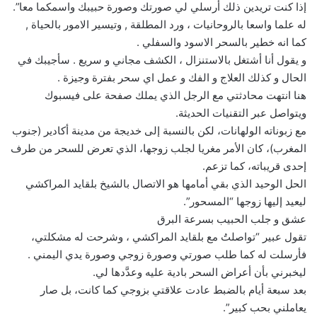
إذا كنت تريدين ذلك أرسلي لي صورتك وصورة حبيبك واسمكما معا”.
له علما واسعا بالروحانيات ، ورد المطلقة , وتيسير الامور بالحياة ,
كما انه خطير بالسحر الاسود والسفلي .
و يقول أنا أشتغل بالاستنزال ، الكشف مجاني و سريع . سأجيبك في
الحال و كذلك العلاج و الفك و عمل اي سحر بفترة وجيزة .
هنا انتهت محادثتي مع الرجل الذي يملك صفحة على فيسبوك
ويتواصل عبر التقنيات الحديثة.
مع زبوناته الولهانات، لكن بالنسبة إلى خديجة من مدينة أكادير (جنوب
المغرب)، كان الأمر مغريا لجلب زوجها، الذي تعرض للسحر من طرف
إحدى قريباته، كما تزعم.
الحل الوحيد الذي بقي أمامها هو الاتصال بالشيخ بلقايد المراكشي
ليعيد إليها زوجها “المسحور”.
عشق و جلب الحبيب بسرعة البرق
تقول عبير “تواصلتُ مع بلقايد المراكشي ، وشرحت له مشكلتي،
فأرسلت له كما طلب صورتي وصورة زوجي وصورة يدي اليمني .
ليخبرني بأن أعراض السحر بادية عليه وعدَّدها لي.
بعد سبعة أيام بالضبط عادت علاقتي بزوجي كما كانت، بل صار
يعاملني بحب كبير”.