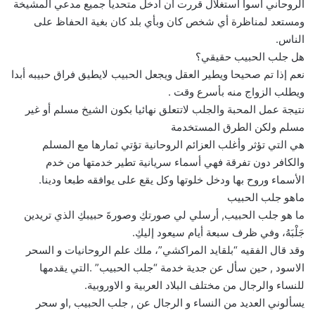
الروحاني أسوأ أستغلال قررت أن أدخل متحدياً جميع مدعي المشيخة
ومستعد لمناظرة أي شخص كان وبأي بلد كان بغية الحفاظ على
الناس.
هل جلب الحبيب حقيقي؟
نعم إذا تم صحيحا ويطير العقل ويجعل الحبيب لايطيق فراق حبيبه أبدا
ويطلب الزواج منه بأسرع وقت .
نتيجة عمل المحبة والجلب لاتتعلق نهائيا بكون الشيخ مسلم أو غير
مسلم ولكن الطرق المستخدمة
هي التي تؤثر وأغلب العزائم الروحانية تؤتي ثمارها مع المسلم
والكافر دون تفرقة فهي أسماء سريانية تطير خدمتها من خدم
الأسماء وروح بها ودخل خلوتها وكل يقع على يوافقه طبعا ودينا.
ماهو جلب الحبيب
ما هو جلب الحبيب, أرسلي لي صورتكِ وصورةَ حبيبكِ الذي تريدين
جَلْبَهُ، وفي ظرف سبعة أيام سيعود إليكِ.
وقد قال الفقيه “بلقايد المراكشي”، ملك علم الروحانيات و السحر
الاسود , حين سأل عن جدية خدمة “جلب الحبيب” .التي يقدمها
للنساء والرجال من مختلف البلاد العربية و الاوروبية.
يسألوني العديد من النساء و الرجال عن , جلب الحبيب ,او سحر