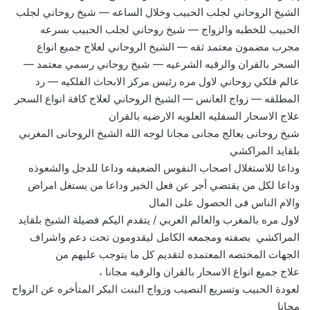
الشيخ الروحاني لجلب الحبيب وخلال الساعه — شيخ روحاني لجلب
الحبيب للخطبه والزواج — شيخ روحاني لجلب الحبيب بسرعه
مجرب مضمون معتمد ثقه — الشيخ الروحاني لعلاج جميع انواع
السحر بالقران والرقيه الشرعيه — شيخ روحاني رسمي معتمد —
عالم فلكي روحاني لاول مره رئيس مركز الابحاث الفلكيه — رد
المطلقه — زواج العانس — الشيخ الروحاني لعلاج كافة انواع السحر
علاج الاسحار السفليه العلويه الارضيه بالقران
شيخ روحانى يعالج مجانى مجانا لوجه الله الشيخ الروحانى المغربي
بلقايد المراكشي
وداعا للاستغلال اصحاب النفوس الضعيفه وداعا للدجل والشعوذه
وداعا لكل من يقتضي أجر عن فعل الخير وداعا من يستغل امراض
والام الناس فى الحصول على المال
لاول مره بالمغرب والعالم العربي / يتقدم اليكم فضيلة الشيخ بلقايد
المراكشي بصفته ومجمعه الكامل ليقدومون تحت دعم واشراف
الجهات المختصه المعتمده لتقديم كل ما يتوجب عليهم من
علاج جميع انواع الاسحار بالقران والرقيه مجانا ،
لعودة الحبيب وتسريع النصيب وزواج البنت البكر المتأخره عن الزواج
مجانا