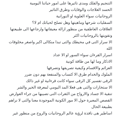
التنجيم والفلك ومدى تاثيرها على امور حياتنا اليومية
الحسد العلاجات والوقايات وطرق التاثير
الروحانيات سواء العلوية او النورانية
السفليات شرحها وماهيتها وهل تصلح لحياتك ام لا؟
العلاقات العاطفية من منظور ازالة معيقاتها وارجاعها الى طبيعتها
وتقويتها بالروحانيات اكثر
الا سرار التى في محيطك والتى تبدا منكالى اكبر واصغر مخلوقات
الله
اسرار القرءان سواء السور او الا عداد
الاذكار وما لها من طاقة كونية
العزائم والاقسام وكيفية تصريفها وتصرفها
الملوك والخدام طرق الا كتساب والمنفعة بهم دون ضرر
الرقى تفسير كل الرقى سواء كانت قرءانية او غير ذالك
الا ستخارات والتى هى فعلا المد اليومي لمعرفة الخير والشر
تنقية الا جساد والارواح من الثغرات التى تصيبها من جراء العوارض
القصص المعبرة حول الا مور الكونية الموجودة معنا والتى لا نراهم
بطبيعة الحال
اساطير هى نافذة لرؤية عالم الروحانيات والروح من منظور غير