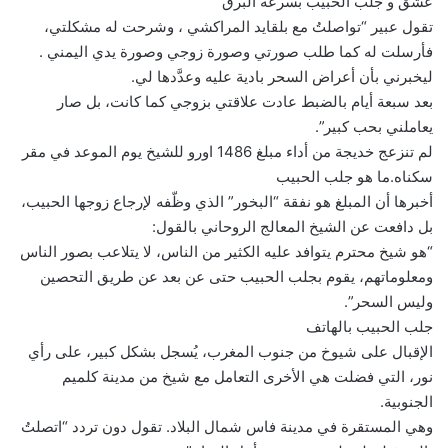
عشق و جلب الحبيب بسرعة البرق
تقول عبير “تواصلتُ مع بلقايد المراكشي ، وشرحت له مشكلتي،
فأرسلت له كما طلب صورتي وصورة زوجي وصورة يدي اليمني .
ليخبرني بأن أعراض السحر بادية عليه وعدَّدها لي.
بعد سبعة أيام بالضبط عادت علاقتي بزوجي كما كانت، بل صار
يعاملني بحب كبير”.
لم تنزعج خديجة من أداء مبلغ 1486 اورو للشيخ يوم الموعد في مقر
سكناه.ما هو جلب الحبيب
أخبرها أن المبلغ هو نفقة “البخور” الذي وظّفه لإرجاع زوجها الحبيب،
بل دافعت عن الشيخ المعالج الروحاني بالقول:
“هو شيخ محترم يتوافد عليه الكثير من الناس، لا يتلاعب بصور الناس
ومعلوماتهم، يقوم بجلب الحبيب حتى عن بعد عن طريق التحصين
وليس السحر”.
جلب الحبيب بالهاتف
الإقبال على شيوخ من جنوب المغرب، يُسجل بشكل كبير، على رأي
نور، التي فضلت هي الأخرى التعامل مع شيخ من مدينة كلميم
الجنوبية.
وهي المستقرة في مدينة فاس شمال البلاد. تقول دون تردد “اتصلتُ