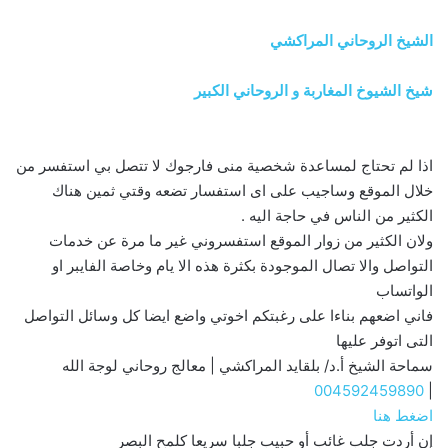
الشيخ الروحاني المراكشي
شيخ الشيوخ المغاربة و الروحاني الكبير
اذا لم تحتاج لمساعدة شخصية منى فارجوك لا تتصل بي استفسر من
خلال الموقع وساجيب على اى استفسار تضعه وقتي ثمين هناك
الكثير من الناس في حاجة اليه .
ولان الكثير من زوار الموقع استفسروني غير ما مرة عن خدمات
التواصل والا تصال الموجودة بكثرة هذه الا يام وخاصة الفايبر او
الواتساب
فاني اضعهم بناءا على رغبتكم اخوتي واضع ايضا كل وسائل التواصل
التى اتوفر عليها
سماحة الشيخ أ.د/ بلقايد المراكشي | معالج روحاني لوجة الله
004592459890
|
اضغط هنا
إن أردت جلب غائب أو حبيب جلبا سريعا كلمح البصر