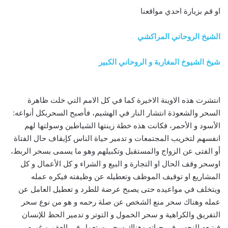
او قم بزيارة احدي مواقعنا
الشيخ الروحاني المراكشي
شيخ الشيوخ المغاربة و الروحاني الكبير
انتشرت هذه الاوينة الاخيرة كما في كل الامم التي خلت ظاهرة
السحر والشعوذة انتشار النار في الهشيم، فأصبح السحربكل أنواعه:
الأسود و الأحمر، فكانت هذه خطة زينتها الشياطين وسولتها لهم
انفسهم لتخريب المجتمعات و تدمير حياة الناس كإيقاف حال الفتاة
أو الفتى عن الزواج والمستقبل وتكبيلهم وهو ما يسمى بسحر الربط،
اوسحر وقف الحال او التجارة و البيع و الشراء و كل الأعمال و كل
المشاريع او توقيف الموظف وتعطيله عن وظيفته فيكره عمله
ويتخلف في مواعيده حتى يصبح عرضة للطرد و تعطيل العامل عن
عمله وهناك سحر منع الشخص عن صلة رحمه و هو من نوع سحر
التفريق والكراهية و سحر الخمول و التوتر و تدمير الحظ للإنسان
فيتبعه النحس في حياته وهناك سحر يستعمل في العقم و غيره