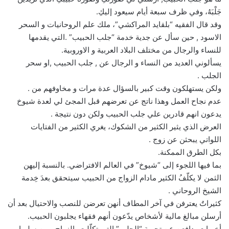
جَلْبَهُ، وفي ظرف سبعة أيام سيعود إليكِ.
وقد قال الفقيه “بلقايد المراكشي”، ملك علم الروحانيات و السحر
الاسود , حين سأل عن جدية خدمة “جلب الحبيب” .التي يقدمها
للنساء والرجال من مختلف البلاد العربية و الاوروبية.
يسألوني العديد من النساء و الرجال عن , جلب الحبيب ,او سحر
الجلب .
ولكن يستهلكون وقت كبير بالسؤال عدة مرات و مخاوفهم من .
عدم نجاح العمل وهذا ناتج عن تعرضهم قبل المجئ لي لعدة شيوخ
يدعون انهم قادرين علي جلب الحبيب ولكن دون نتيجة .
العرض الذي يثير الكثير من الشكوك، يغري الكثير من الفتايات
اللواتي يبحثن عن زوج .
بكل الطرق الممكنة.
بما فيها اللجوء إلى “شيوخ” في العالم الافتراضي. بالنسبة إليهن
الثمن لا يكلّفُ الكثير مادام الزواج من الحبيب سيتحقق بعدَ خِدمة
الشيخ الروحاني .
كثيراتٌ يعترفن في آخر المطاف أنهن تعرضن للنصب والاحتيال بعد أن
أرسلن مبالغ مالية لأشخاص يدّعون أنهم فقهاء يجلبون الحبيب.
أخريات يدافعن عن تجربة “الجلب” التي تكلّلت بالزواج ممن سلبوا