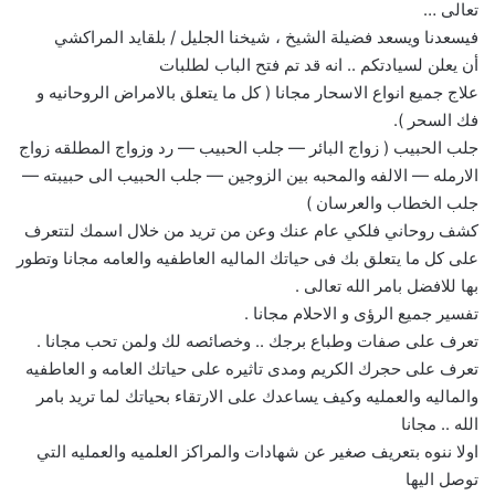
تعالى …
فيسعدنا ويسعد فضيلة الشيخ ، شيخنا الجليل / بلقايد المراكشي
أن يعلن لسيادتكم .. انه قد تم فتح الباب لطلبات
علاج جميع انواع الاسحار مجانا ( كل ما يتعلق بالامراض الروحانيه و
فك السحر ).
جلب الحبيب ( زواج البائر — جلب الحبيب — رد وزواج المطلقه زواج
الارمله — الالفه والمحبه بين الزوجين — جلب الحبيب الى حبيبته —
جلب الخطاب والعرسان )
كشف روحاني فلكي عام عنك وعن من تريد من خلال اسمك لتتعرف
على كل ما يتعلق بك فى حياتك الماليه العاطفيه والعامه مجانا وتطور
بها للافضل بامر الله تعالى .
تفسير جميع الرؤى و الاحلام مجانا .
تعرف على صفات وطباع برجك .. وخصائصه لك ولمن تحب مجانا .
تعرف على حجرك الكريم ومدى تاثيره على حياتك العامه و العاطفيه
والماليه والعمليه وكيف يساعدك على الارتقاء بحياتك لما تريد بامر
الله .. مجانا
اولا ننوه بتعريف صغير عن شهادات والمراكز العلميه والعمليه التي
توصل اليها