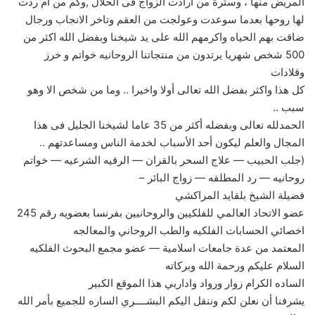
المريض منها ، وسترة من أرادت الزواج فى الحلال ,وكم من ام ردت
لها روحها بعدما سوعدت وعولجت من العقم وتاخر الانجاب ورجال
ضاقت بهم الحياه واكرمهم الله على يد شيخنا وبفضل الله اكثر من
500 شخص شهريا يرتدون من منتجاتنا الروحانيه خواتم و خرز
وقلادات
كل هذا واكثر بفضل الله تعالى أولا واخيرا .. وما من شخص الا وهو
سبب ..
الحمدلله تعالى وبفضله أكثر من 35 عاما لشيخنا الجليل فى هذا
المجال والعلم ليكون أحد الأسباب لخدمة الناس ومساعدتهم ..
(جلب الحبيب — علاج السحر بالقران — الرقيه الشرعيه — خواتم
روحانيه — رد المطلقه — زواج البائر –
فضيلة الشيخ بلقايد المراكشي
عضو الاتحاد العالمي للفلكيين والروحانيين بفرنسا بعضويه رقم 245
اخصائي الحسابات الفلكيه والطب الروحاني والمعالجه
المعتمد من عدة جامعات اسلامية — عضو مجمع البحوث الفلكيه
السلام عليكم ورحمة الله وبركاته
الساده الكرام زوار ورواد واداريي هذا الموقع الكبير
يشرفنا أن نعلن لكم وننقل اليكم البشــــري الساره للجميع بأمر الله