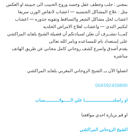
بمعني : جلب وخطف عقل وجسد وروح الحبيب الى حبيبته او العكس
مثل : علاج المشاكل الجنسيه — اعشاب لانقاص الوزن سريعا
اعشاب لحل مشاكل الشعر والتساقط وتقويه جذوره — اعشاب
لتكبير الثدى — واعشاب لعلاج الامراض الجلديه
كمـــا نتشــرف أن نعلن لسيادتكم أن فضيلة الشيخ بلقايد المراكشي
على إستعداد تام للمساعده وبامر الله تعالى
يقدم أصدق واسرع كشف روحاني كامل مجاني عن طريق الهاتف
مباشره
اتصلوا الآن بــ الشيخ الروحاني المغربي بلقايد المراكشي
004592459890
او راسلنــــــــــــــــــــــــا علي الــــــواتــــــــــــساب
او قم بزيارة احدي مواقعنا
الشيخ الروحاني المراكشي