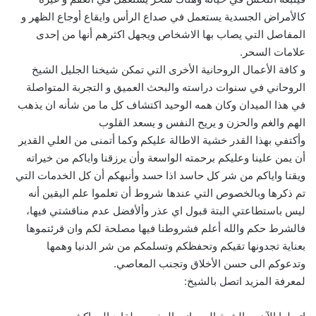
كالأمراض الجسدية يستعمل في صداع الرأس وايقاع أوجاع الظهر و
المفاصل التي يصاب بها الاشخاص ويجهل اكثرهم أنها من إحدى
علامات السحر.
و كافة الأعمال الروحانية الأخرى التي تمكن شيخنا الجليل الشيخ
الروحاني في سنوات دراسته والبحث العميق و التجربة المتواصلة
في هذا الميدان وكان همه الوحيد اكتشاف كل ما من شأنه ان يذهب
الهم والغم والحزن و يريح النفس و يسعد القلوب
وأكتفي بهذا القدر خشية الاطالة عليكم وكما أتمنى من العلي القدير
أن يمن علينا وعليكم برحمته الواسعة وأن يرزقنا واياكم من خيراته
ويقنا واياكم من شر كل حاسد اذا حسد وأنبهكم أن كل الخدمات التي
تم ذكرها وبالخصوص التي عندها شروط أن تعلموا علم اليقين أنه
ليس باستطاعتي البتة قبول اي عذر وألأفضل عدم مناقشتي فيها،
فالشرط حكم والله أعلم فشروطنا فيها مصلحة لكم وان قرئتموها
بعناية تجدونها تقيكم وتحفظكم وتسلمكم من شر الدنيا وهمها
وتدعوكم الى حسن الأخلاق وتجنب المعاصي.
لمعرفة المزيد اتصل بالشيخ: