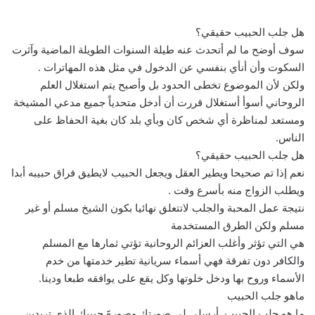
هل جلب الحبيب حقيقي؟
سوف أوضح ما لم أتحدث عنه طيلة السنوات الطويلة الماضية وآثرت
السكوت وأن أنأي بنفسي عن الدخول في مثل هذه المهاترات .
ولكن لأن الموضوع تخطى الحدود بل وأصبح يتم استغلال العلم
الروحاني أسوأ أستغلال قررت أن أدخل متحدياً جميع مدعي المشيخة
ومستعد لمناظرة أي شخص كان وبأي بلد كان بغية الحفاظ على
الناس.
هل جلب الحبيب حقيقي؟
نعم إذا تم صحيحا ويطير العقل ويجعل الحبيب لايطيق فراق حبيبه أبدا
ويطلب الزواج منه بأسرع وقت .
نتيجة عمل المحبة والجلب لاتتعلق نهائيا بكون الشيخ مسلم أو غير
مسلم ولكن الطرق المستخدمة
هي التي تؤثر وأغلب العزائم الروحانية تؤتي ثمارها مع المسلم
والكافر دون تفرقة فهي أسماء سريانية تطير خدمتها من خدم
الأسماء وروح بها ودخل خلوتها وكل يقع على يوافقه طبعا ودينا.
ماهو جلب الحبيب
ما هو جلب الحبيب, أرسلي لي صورتكِ وصورةَ حبيبكِ الذي تريدين