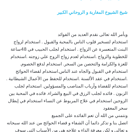
شيخ الشيوخ المغاربة و الروحاني الكبير
وبأمر الله تعالى نقدم العديد من الفوائد
استخدام لتسخير قلوب الناس بالمحبة والقبول . استخدام لزواج
البنت المتعسرة عن الزواج . استخدام لجلب الحبيب في 48ساعة
للخطوبة والزواج .استخدام لعدم زواج الزوج علي زوجته .استخدام
للعزة والكرامة والتحصن من السحر. استخدام لدفع الخصوم.
استخدام في القبول والجاه عند الناس.استخدام لقضاء الحوائج
.استخدام في عقد الألسنة .استخدام للحفظ من الأعمال الشيطانية .
استخدام للقضاة وأرباب المناصب والمسؤولين. استخدام لجلب
الزبون . فائده لجلب الرزق في البيع والشراء. فائده في المحبة بين
الزوجين استخدام في علاج المربوط عن النساء استخدام في إبطال
سحر المعقود
ونتمني من الله أن تعم الفائده على الجميع
اتصل بنا و تذكر دائما أن الشفاء و قضاء الحوائج من عند الله سبحانه
و تعالي و لكن معرفة الداء و علاجه هي من الأسباب التي سوف