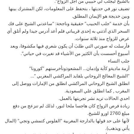
بالشيخ ليجلب لي حبيبي من أجل الزواج”.
تضيف نور في حديثها ، بتحفظ على المعلومات، لكن المشترك بينها
وبين خديجة هو الإيمان المطلق.
بأن خدمة “جلب الحبيب” حقيقية وناجحة: “ساعدني الشيخ على فك
السحر الذي آذتني به إحدى قريباتي فلم أعد أدرس جيدا ولم أتلق أي
عرض للزواج منذ ثلاثة سنوات.
فأرسلت له صورتي التي طلبَ أن يكون شعري فيها مكشوفا، وبعد
أسبوع أحسست بأن الكثير من الأشياء قد تغيرت في حياتي”.
جلب النساء
أزمة ماديةو كآبة وإدمان… المشعوذونأخرستهم “كورونا”
“الشيخ المعالج الروحاني بلقايد المراكشي المغربي ”…
انطلق الشيخ الروحاني المراكشي انطلق من الإمارات ووصل إلى
المغرب , كما انطلق علي السعودية.
احدي الحالات تريد نشر تجربتها بالعمل.
زيادة فرص الزواج كان هاجسا ملحا لنور، لذلك لم تنزعج من دفع
مبلغ 2760 اورو للشيخ.
لأنها على حد قولها بالدارجة المغربية “الفلوس كتمشي وتجي” (المال
يأتي ويذهب).