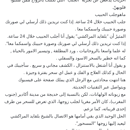
قلوبهنّ.
ماهوجلب الحبيب
جلب الحبيب خلال 24 ساعة. إذا كنت تريدين ذلك أرسلي لي صورتك
وصورة حبيبك واسمكما معا .
المثيرُ أن “بلقايد المراكشي” يقول أنا أجلب الحبيب خلال 24 ساعة.
إذا كنت تريدين ذلك أرسلي لي صورتك وصورة حبيبك واسمكما معا”.
له علما واسعا بالروحانيات ، ورد المطلقة , وتيسير الامور بالحياة ,
كما انه خطير بالسحر الاسود والسفلي .
و يقول أنا أشتغل بالاستنزال ، الكشف مجاني و سريع . سأجيبك في
الحال و كذلك العلاج و الفك و عمل اي سحر بفترة وجيزة .
هنا انتهت محادثتي مع الرجل الذي يملك صفحة على فيسبوك
ويتواصل عبر التقنيات الحديثة.
مع زبوناته الولهانات، لكن بالنسبة إلى خديجة من مدينة أكادير (جنوب
المغرب)، كان الأمر مغريا لجلب زوجها، الذي تعرض للسحر من طرف
إحدى قريباته، كما تزعم.
الحل الوحيد الذي بقي أمامها هو الاتصال بالشيخ بلقايد المراكشي
ليعيد إليها زوجها “المسحور”.