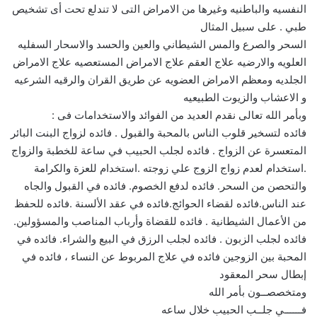
النفسيه والباطنيه وغيرها من الامراض التى لا تندلع تحت أى تشخيص
طبي . على سبيل المثال
السحر والصرع والمس الشيطاني والعين والحسد والاسحار السفليه
العلويه والارضيه علاج العقم علاج الامراض المستعصيه علاج الامراض
الجلديه ومعظم الامراض العضويه عن طريق القران والرقيه الشرعيه
و الاعشاب والزيوت الطبيعيه
وبأمر الله تعالى نقدم العديد من الفوائد والاستخدامات فى :
فائده لتسخير قلوب الناس بالمحبة والقبول . فائده لزواج البنت البائر
المتعسرة عن الزواج . فائده لجلب الحبيب في ساعة للخطبة والزواج
.استخدام لعدم زواج الزوج علي زوجته .استخدام للعزة والكرامة
والتحصن من السحر. فائده لدفع الخصوم. فائده في القبول والجاه
عند الناس.فائده لقضاء الحوائج.فائده في عقد الألسنة .فائده للحفظ
من الأعمال الشيطانية . فائده للقضاة وأرباب المناصب والمسؤولين.
فائده لجلب الزبون . فائده لجلب الرزق في البيع والشراء. فائده في
المحبة بين الزوجين فائده في علاج المربوط عن النساء ، فائده في
إبطال سحر المعقود
ومتخصصــون بأمر الله
فــــــي جلــب الحبيب خلال ساعه