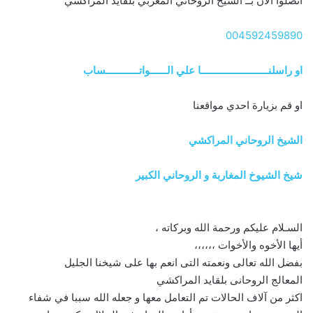
اتصلوا الآن بــ الشيخ الروحاني المغربي بلقايد المراكشي
004592459890
او راسلنــــــــــــــــــــــــا علي الــــــواتــــــــــــساب
او قم بزيارة احدي مواقعنا
الشيخ الروحاني المراكشي
شيخ الشيوخ المغاربة و الروحاني الكبير
السـلام عليكم ورحمة الله وبركاته ،
أيها الأخوه والأخوات ،،،،،،
بفضل الله تعالى ونعمته التى انعم بها على شيخنا الجليل
المعالج الروحانى بلقايد المراكشي
اكثر من آلاف الحالات تم التعامل معها و جعله الله سببا في شفاء