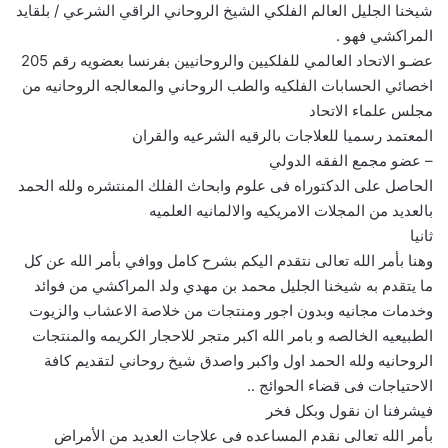
شيخنا الجليل العالم الفلكي الشيخ الروحاني الراقي الشرعي / بلقايد
المراكشي فهو .
عضـو الاتحاد العالمي للفلكيين والروحانيين بفرنسا بعضويه رقم 205
اخصائي الحسابات الفلكيه والطب الروحاني والمعالجه الروحانيه من
مجلس علماء الاتحاد
المعتمد رسميا للعلاجات بالرقيه الشرعيه والقران
– عضو مجمع الفقه الدولي
الحاصل على الدكتوراه فى علوم وابحاث الفلك المنتشره ولله الحمد
بالعديد من المجلات الامريكيه والالمانيه العلميه
ثانيا
وهنا بأمر الله تعالى نتقدم اليكم بشرح كامل ووافي بأمر الله عن كل
ما يتقدم به شيخنا الجليل محمد بن مهدي ولد المراكشي من فوائد
وخدمات مجانيه وبدون اجور ومنتجات من خلاصة الاعشاب والزيوت
الطبيعيه الخالصه و بامر الله اكبر متجر للاحجار الكريمه والمنتجات
الروحانيه ولله الحمد اول واكبر واصدق شيخ روحاني لتقديم كافة
الاحتياجات فى قضاء الحوائج ..
فيشرفنا ان نقول وبكل فخر
بأمر الله تعالى نقدم المساعده فى علاجات العديد من الأمراض