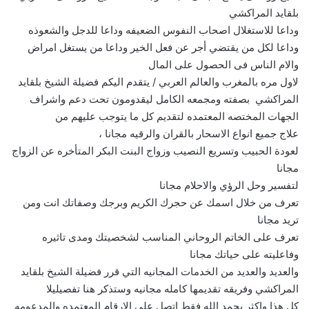
بلقايد المراكشي
وداعا للاستغلال اصحاب النفوس الضعيفه وداعا للدجل والشعوذه
وداعا لكل من يقتضي أجر عن فعل الخير وداعا من يستغل امراض
والام الناس فى الحصول على المال
لاول مره بالمغرب والعالم العربي / يتقدم اليكم فضيلة الشيخ بلقايد
المراكشي بصفته ومجمعه الكامل ليقدومون تحت دعم واشراف
الجهات المختصه المعتمده لتقديم كل ما يتوجب عليهم من
علاج جميع انواع الاسحار بالقران والرقيه مجانا ،
لعودة الحبيب وتسريع النصيب وزواج البنت البكر المتأخره عن الزواج
مجانا
لتفسير وحل الرؤي والاحلام مجانا
تعرف من خلال اسمك عن حجرك الكريم وبرجك وصفاتك انت ومن
تريد مجانا
تعرف على الخاتم الروحاني المناسب لشخصيتك ومدى تاثيره
وفاعليته على حياتك مجانا
والعديد والعديد من الخدمات المجانيه التي قرر فضيلة الشيخ بلقايد
المراكشي وفريقه تقديمها كامله مجانيه وستذكر هنا تفصيليلا
كل هذا واكثر بحمد الله فقط اتصل على الارقام المعتمده والمدعومه