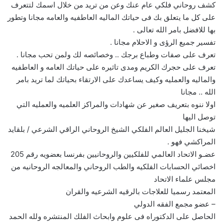
كشف روحاني فلكي عام عنك وعن من تريد من خلال اسمك لتتعرف
على كل ما يتعلق بك فى حياتك الماليه العاطفيه والعامه مجانا وتطور
بها للافضل بامر الله تعالى .
تفسير جميع الرؤى و الاحلام مجانا .
تعرف على صفات وطباع برجك .. وخصائصه لك ولمن تحب مجانا .
تعرف على حجرك الكريم ومدى تاثيره على حياتك العامه و العاطفيه
والماليه والعمليه وكيف يساعدك على الارتقاء بحياتك لما تريد بامر
الله .. مجانا
اولا ننوه بتعريف صغير عن شهادات والمراكز العلميه والعمليه التي
توصل اليها
شيخنا الجليل العالم الفلكي الشيخ الروحاني الراقي الشرعي / بلقايد
المراكشي فهو .
عضـو الاتحاد العالمي للفلكيين والروحانيين بفرنسا بعضويه رقم 205
اخصائي الحسابات الفلكيه والطب الروحاني والمعالجه الروحانيه من
مجلس علماء الاتحاد
المعتمد رسميا للعلاجات بالرقيه الشرعيه والقران
– عضو مجمع الفقه الدولي
الحاصل على الدكتوراه فى علوم وابحاث الفلك المنتشره ولله الحمد