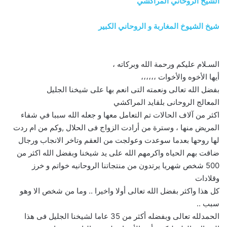
الشيخ الروحاني المراكشي
شيخ الشيوخ المغاربة و الروحاني الكبير
السـلام عليكم ورحمة الله وبركاته ،
أيها الأخوه والأخوات ،،،،،،
بفضل الله تعالى ونعمته التى انعم بها على شيخنا الجليل
المعالج الروحانى بلقايد المراكشي
اكثر من آلاف الحالات تم التعامل معها و جعله الله سببا في شفاء
المريض منها ، وسترة من أرادت الزواج فى الحلال ,وكم من ام ردت
لها روحها بعدما سوعدت وعولجت من العقم وتاخر الانجاب ورجال
ضاقت بهم الحياه واكرمهم الله على يد شيخنا وبفضل الله اكثر من
500 شخص شهريا يرتدون من منتجاتنا الروحانيه خواتم و خرز
وقلادات
كل هذا واكثر بفضل الله تعالى أولا واخيرا .. وما من شخص الا وهو
سبب ..
الحمدلله تعالى وبفضله أكثر من 35 عاما لشيخنا الجليل فى هذا