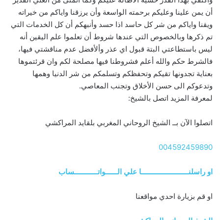
أن يمن علينا وعليكم برحمته الواسعة وأن يرزقنا واياكم من خيراته
ويقنا واياكم من شر كل حاسد اذا حسد وأنبهكم أن كل الخدمات التي
تم ذكرها وبالخصوص التي عندها شروط أن تعلموا علم اليقين أنه
ليس باستطاعتي البتة قبول اي عذر وألأفضل عدم مناقشتي فيها،
فالشرط حكم والله أعلم فشروطنا فيها مصلحة لكم وان قرئتموها
بعناية تجدونها تقيكم وتحفظكم وتسلمكم من شر الدنيا وهمها
وتدعوكم الى حسن الأخلاق وتجنب المعاصي.
لمعرفة المزيد اتصل بالشيخ:
اتصلوا الآن بــ الشيخ الروحاني المغربي بلقايد المراكشي
004592459890
او راسلنــــــــــــــــــــــــا علي الــــــواتــــــــــــساب
او قم بزيارة احدي مواقعنا