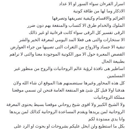
اسرار القرءان سواء السور او الا عداد
الاذكار وما لها من طاقة كونية
العزائم والاقسام وكيفية تصريفها وتصرفها
الملوك والخدام طرق الا كتساب والمنفعة بهم دون ضرر
الرقى تفسير كل الرقى سواء كانت قرءانية او غير ذالك
الا ستخارات والتى هى فعلا المد اليومي لمعرفة الخير والشر
تنقية الا جساد والارواح من الثغرات التى تصيبها من جراء العوارض
القصص المعبرة حول الا مور الكونية الموجودة معنا والتى لا نراهم
بطبيعة الحال
اساطير هى نافذة لرؤية عالم الروحانيات والروح من منظور غير
المسلمين
كل هذه المحاور وغيرها سيتضمنهم هذا الموقع ان شاء الله ولان
هدفنا اولا قبل كل شئ هو المنفعة العامة فنحن لن نسمي موقعنا
مملكة الروحانيات
ولا الشيخ الكبير ولا اقوى شيخ روحاني موقعنا بسيط يحتوى المعرفة
الروحانية لمن يريدها ويقدم المساعدة الروحانية كذالك لمن يريدها
وانا يدي ممدودة لكم
بكل ما استطيع ولن ابخل عليكم بشروحات او بحوث او الرد على