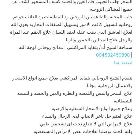
السحر جلب الحبيب فك العين والحسد كشف المسحور كشف عن
جميع المشاكل الزوجيه
جلب المحبه والطاعه بين الزوجين رد المطلقات رد الغائب خواتم
روحانيه لتسهيل كافت الامور وتسهيل الصفقات التجاريه بعون الله
لعلاج العاشق الذي ذهب عقله لعقد اللسان علاج العقم عند المراة
والرجل علاج المبتلين بالخمور والزنا
سماحة الشيخ أ.د/ بلقايد المراكشي | معالج روحاني لوجة الله
004592459890
|
اضغط هنا
يتقدم الشيخ الروحاني بلقايد المراكشي بعلاج جميع انواع الاسحار
والاعمال الروحانيه مجانا
علاج السحر والمس واللمسه والنظره والعين والحسد واللمسه
الشيطانيه
وعلاج جميع انواع الاسحار السفليه والارضيه
علاج العقم حل تاخر الانجاب لدي الرجال والنساء
علاج الامراض التي لا تندلع تحت اى تشخيص طبي
ولله الحمد توصلنا لعلاجات بعض الامراض المستعصيه