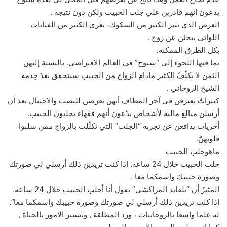
يدعون انهم قادرين علي جلب الحبيب ولكن دون نتيجة .
العرض الذي يثير الكثير من الشكوك، يغري الكثير من الفتايات
اللواتي يبحثن عن زوج .
بكل الطرق الممكنة.
بما فيها اللجوء إلى “شيوخ” في العالم الافتراضي. بالنسبة إليهن
الثمن لا يكلّفُ الكثير مادام الزواج من الحبيب سيتحقق بعدَ خِدمة
الشيخ الروحاني .
كثيراتٌ يعترفن في آخر المطاف أنهن تعرضن للنصب والاحتيال بعد أن
أرسلن مبالغ مالية لأشخاص يدّعون أنهم فقهاء يجلبون الحبيب.
أخريات يدافعن عن تجربة “الجلب” التي تكلّلت بالزواج ممن سلبوا
قلوبهنّ.
ماهوجلب الحبيب
جلب الحبيب خلال 24 ساعة. إذا كنت تريدين ذلك أرسلي لي صورتك
وصورة حبيبك واسمكما معا .
المثيرُ أن “بلقايد المراكشي” يقول أنا أجلب الحبيب خلال 24 ساعة.
إذا كنت تريدين ذلك أرسلي لي صورتك وصورة حبيبك واسمكما معا”.
له علما واسعا بالروحانيات ، ورد المطلقة , وتيسير الامور بالحياة ,