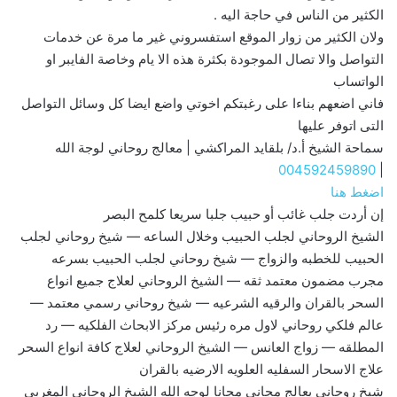
الكثير من الناس في حاجة اليه .
ولان الكثير من زوار الموقع استفسروني غير ما مرة عن خدمات
التواصل والا تصال الموجودة بكثرة هذه الا يام وخاصة الفايبر او
الواتساب
فاني اضعهم بناءا على رغبتكم اخوتي واضع ايضا كل وسائل التواصل
التى اتوفر عليها
سماحة الشيخ أ.د/ بلقايد المراكشي | معالج روحاني لوجة الله
004592459890
|
اضغط هنا
إن أردت جلب غائب أو حبيب جلبا سريعا كلمح البصر
الشيخ الروحاني لجلب الحبيب وخلال الساعه — شيخ روحاني لجلب
الحبيب للخطبه والزواج — شيخ روحاني لجلب الحبيب بسرعه
مجرب مضمون معتمد ثقه — الشيخ الروحاني لعلاج جميع انواع
السحر بالقران والرقيه الشرعيه — شيخ روحاني رسمي معتمد —
عالم فلكي روحاني لاول مره رئيس مركز الابحاث الفلكيه — رد
المطلقه — زواج العانس — الشيخ الروحاني لعلاج كافة انواع السحر
علاج الاسحار السفليه العلويه الارضيه بالقران
شيخ روحانى يعالج مجانى مجانا لوجه الله الشيخ الروحانى المغربي