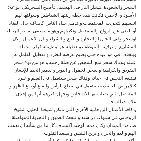
السحر والشعوذة انتشار النار في الهشيم، فأصبح السحربكل أنواعه:
الأسود و الأحمر، فكانت هذه خطة زينتها الشياطين وسولتها لهم
انفسهم لتخريب المجتمعات و تدمير حياة الناس كإيقاف حال الفتاة
أو الفتى عن الزواج والمستقبل وتكبيلهم وهو ما يسمى بسحر الربط،
اوسحر وقف الحال او التجارة و البيع و الشراء و كل الأعمال و كل
المشاريع او توقيف الموظف وتعطيله عن وظيفته فيكره عمله
ويتخلف في مواعيده حتى يصبح عرضة للطرد و تعطيل العامل عن
عمله وهناك سحر منع الشخص عن صلة رحمه و هو من نوع سحر
التفريق والكراهية و سحر الخمول و التوتر و تدمير الحظ للإنسان
فيتبعه النحس في حياته وهناك سحر يستعمل في العقم و غيره
كالأمراض الجسدية يستعمل في صداع الرأس وايقاع أوجاع الظهر و
المفاصل التي يصاب بها الاشخاص ويجهل اكثرهم أنها من إحدى
علامات السحر.
و كافة الأعمال الروحانية الأخرى التي تمكن شيخنا الجليل الشيخ
الروحاني في سنوات دراسته والبحث العميق و التجربة المتواصلة
في هذا الميدان وكان همه الوحيد اكتشاف كل ما من شأنه ان يذهب
الهم والغم والحزن و يريح النفس و يسعد القلوب
وأكتفي بهذا القدر خشية الاطالة عليكم وكما أتمنى من العلي القدير