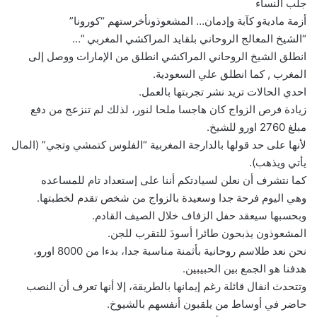
جلب النساء
أزمة ماديةو كآبة وإدمان… المشعوذونأخرستهم “كورونا”
“الشيخ المعالج الروحاني بلقايد المراكشي المغربي ”…
انطلق الشيخ الروحاني المراكشي انطلق من الإمارات ووصل إلى
المغرب , كما انطلق علي السعودية.
احدي الحالات تريد نشر تجربتها بالعمل.
زيادة فرص الزواج كان هاجسا ملحا لنور، لذلك لم تنزعج من دفع
مبلغ 2760 اورو للشيخ.
لأنها على حد قولها بالدارجة المغربية “الفلوس كتمشي وتجي” (المال
يأتي ويذهب).
كما نتشرف أن نعلن لسيادتكم أننا على إستعداد تام للمساعده
وهي اليوم فرحة جدا وسعيدة بالزواج من شخص تقدم لخطبتها.
وبحسبها سيعقد حفل الزفاف خلال الصيف القادم.
المشعوذون يذبحون طائرا أسودَ للتقرب للجن.
نحن نعد طلاسم روحانية بأثمنة مناسبة جدا، بدءا من 8000 اورو،
هدفنا هو الجمع بين الحبيبين.
وتتحدث انفال قائلة رغم إيمانها بالطريقة، إلا أنها تعرف أن النصب
حاضر في أوساط من يلقبون أنفسهم بالشيوخ.