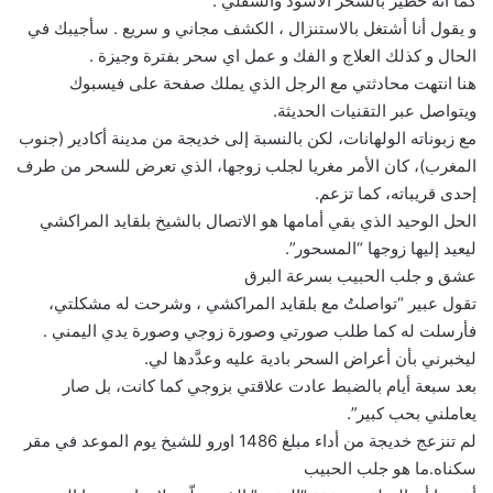
كما انه خطير بالسحر الاسود والسفلي .
و يقول أنا أشتغل بالاستنزال ، الكشف مجاني و سريع . سأجيبك في
الحال و كذلك العلاج و الفك و عمل اي سحر بفترة وجيزة .
هنا انتهت محادثتي مع الرجل الذي يملك صفحة على فيسبوك
ويتواصل عبر التقنيات الحديثة.
مع زبوناته الولهانات، لكن بالنسبة إلى خديجة من مدينة أكادير (جنوب
المغرب)، كان الأمر مغريا لجلب زوجها، الذي تعرض للسحر من طرف
إحدى قريباته، كما تزعم.
الحل الوحيد الذي بقي أمامها هو الاتصال بالشيخ بلقايد المراكشي
ليعيد إليها زوجها “المسحور”.
عشق و جلب الحبيب بسرعة البرق
تقول عبير “تواصلتُ مع بلقايد المراكشي ، وشرحت له مشكلتي،
فأرسلت له كما طلب صورتي وصورة زوجي وصورة يدي اليمني .
ليخبرني بأن أعراض السحر بادية عليه وعدَّدها لي.
بعد سبعة أيام بالضبط عادت علاقتي بزوجي كما كانت، بل صار
يعاملني بحب كبير”.
لم تنزعج خديجة من أداء مبلغ 1486 اورو للشيخ يوم الموعد في مقر
سكناه.ما هو جلب الحبيب