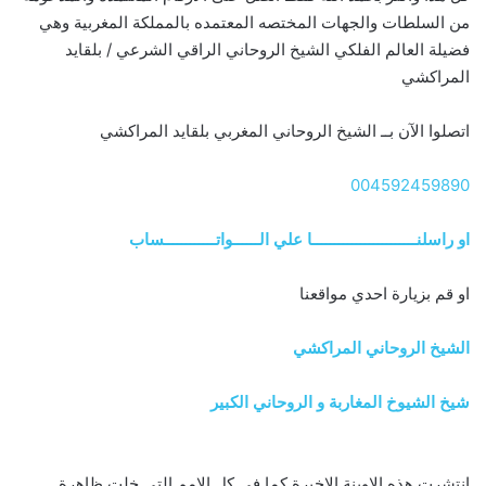
من السلطات والجهات المختصه المعتمده بالمملكة المغربية وهي
فضيلة العالم الفلكي الشيخ الروحاني الراقي الشرعي / بلقايد
المراكشي
اتصلوا الآن بــ الشيخ الروحاني المغربي بلقايد المراكشي
004592459890
او راسلنــــــــــــــــــــــــا علي الــــــواتــــــــــــساب
او قم بزيارة احدي مواقعنا
الشيخ الروحاني المراكشي
شيخ الشيوخ المغاربة و الروحاني الكبير
انتشرت هذه الاوينة الاخيرة كما في كل الامم التي خلت ظاهرة