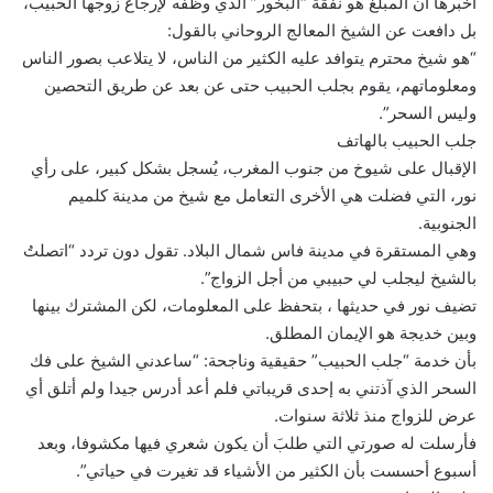
أخبرها أن المبلغ هو نفقة “البخور” الذي وظّفه لإرجاع زوجها الحبيب،
بل دافعت عن الشيخ المعالج الروحاني بالقول:
“هو شيخ محترم يتوافد عليه الكثير من الناس، لا يتلاعب بصور الناس
ومعلوماتهم، يقوم بجلب الحبيب حتى عن بعد عن طريق التحصين
وليس السحر”.
جلب الحبيب بالهاتف
الإقبال على شيوخ من جنوب المغرب، يُسجل بشكل كبير، على رأي
نور، التي فضلت هي الأخرى التعامل مع شيخ من مدينة كلميم
الجنوبية.
وهي المستقرة في مدينة فاس شمال البلاد. تقول دون تردد “اتصلتُ
بالشيخ ليجلب لي حبيبي من أجل الزواج”.
تضيف نور في حديثها ، بتحفظ على المعلومات، لكن المشترك بينها
وبين خديجة هو الإيمان المطلق.
بأن خدمة “جلب الحبيب” حقيقية وناجحة: “ساعدني الشيخ على فك
السحر الذي آذتني به إحدى قريباتي فلم أعد أدرس جيدا ولم أتلق أي
عرض للزواج منذ ثلاثة سنوات.
فأرسلت له صورتي التي طلبَ أن يكون شعري فيها مكشوفا، وبعد
أسبوع أحسست بأن الكثير من الأشياء قد تغيرت في حياتي”.