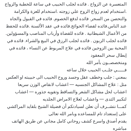
المتعسرة عن الزواج . فائده لجلب الحبيب في ساعة للخطبة والزواج
.استخدام لعدم زواج الزوج علي زوجته .استخدام للعزة والكرامة
والتحصن من السحر. فائده لدفع الخصوم. فائده في القبول والجاه
عند الناس.فائده لقضاء الحوائج.فائده في عقد الألسنة .فائده للحفظ
من الأعمال الشيطانية . فائده للقضاة وأرباب المناصب والمسؤولين.
فائده لجلب الزبون . فائده لجلب الرزق في البيع والشراء. فائده في
المحبة بين الزوجين فائده في علاج المربوط عن النساء ، فائده في
إبطال سحر المعقود
ومتخصصــون بأمر الله
فــــــي جلــب الحبيب خلال ساعه
بمعني : جلب وخطف عقل وجسد وروح الحبيب الى حبيبته او العكس
مثل : علاج المشاكل الجنسيه — اعشاب لانقاص الوزن سريعا
اعشاب لحل مشاكل الشعر والتساقط وتقويه جذوره — اعشاب
لتكبير الثدى — واعشاب لعلاج الامراض الجلديه
كمـــا نتشــرف أن نعلن لسيادتكم أن فضيلة الشيخ بلقايد المراكشي
على إستعداد تام للمساعده وبامر الله تعالى
يقدم أصدق واسرع كشف روحاني كامل مجاني عن طريق الهاتف
مباشره