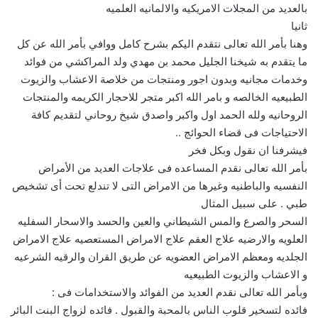
بالعديد من المجلات الامريكيه والالمانيه العلميه
ثانيا
وهنا بأمر الله تعالى نتقدم اليكم بشرح كامل ووافي بأمر الله عن كل
ما يتقدم به شيخنا الجليل محمد بن مهدي ولد المراكشي من فوائد
وخدمات مجانيه وبدون اجور ومنتجات من خلاصة الاعشاب والزيوت
الطبيعيه الخالصه و بامر الله اكبر متجر للاحجار الكريمه والمنتجات
الروحانيه ولله الحمد اول واكبر واصدق شيخ روحاني لتقديم كافة
الاحتياجات فى قضاء الحوائج ..
فيشرفنا ان نقول وبكل فخر
بأمر الله تعالى نقدم المساعده فى علاجات العديد من الأمراض
النفسيه والباطنيه وغيرها من الامراض التى لا تندلع تحت أى تشخيص
طبي . على سبيل المثال
السحر والصرع والمس الشيطاني والعين والحسد والاسحار السفليه
العلويه والارضيه علاج العقم علاج الامراض المستعصيه علاج الامراض
الجلديه ومعظم الامراض العضويه عن طريق القران والرقيه الشرعيه
و الاعشاب والزيوت الطبيعيه
وبأمر الله تعالى نقدم العديد من الفوائد والاستخدامات فى :
فائده لتسخير قلوب الناس بالمحبة والقبول . فائده لزواج البنت البائر