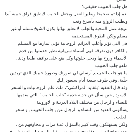
هل جلب الحبيب حقيقي؟
نعم إذا تم صحيحا ويطير العقل ويجعل الحبيب لايطيق فراق حبيبه أبدا
ويطلب الزواج منه بأسرع وقت .
نتيجة عمل المحبة والجلب لاتتعلق نهائيا بكون الشيخ مسلم أو غير
مسلم ولكن الطرق المستخدمة
هي التي تؤثر وأغلب العزائم الروحانية تؤتي ثمارها مع المسلم
والكافر دون تفرقة فهي أسماء سريانية تطير خدمتها من خدم
الأسماء وروح بها ودخل خلوتها وكل يقع على يوافقه طبعا ودينا.
ماهو جلب الحبيب
ما هو جلب الحبيب, أرسلي لي صورتكِ وصورةَ حبيبكِ الذي تريدين
جَلْبَهُ، وفي ظرف سبعة أيام سيعود إليكِ.
وقد قال الفقيه “بلقايد المراكشي”، ملك علم الروحانيات و السحر
الاسود , حين سأل عن جدية خدمة “جلب الحبيب” .التي يقدمها
للنساء والرجال من مختلف البلاد العربية و الاوروبية.
يسألوني العديد من النساء و الرجال عن , جلب الحبيب ,او سحر
الجلب .
ولكن يستهلكون وقت كبير بالسؤال عدة مرات و مخاوفهم من .
عدم نجاح العمل وهذا ناتج عن تعرضهم قبل المجئ لي لعدة شيوخ