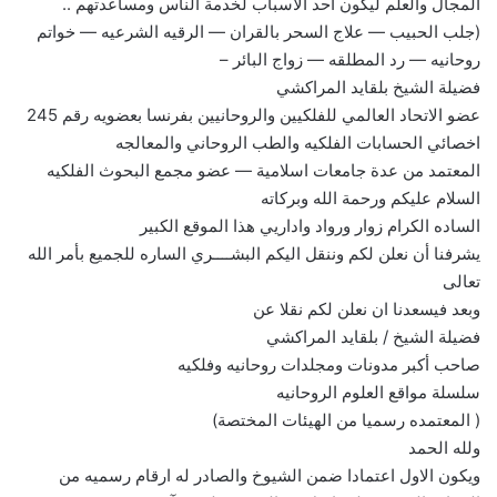
المجال والعلم ليكون أحد الأسباب لخدمة الناس ومساعدتهم ..
(جلب الحبيب — علاج السحر بالقران — الرقيه الشرعيه — خواتم
روحانيه — رد المطلقه — زواج البائر –
فضيلة الشيخ بلقايد المراكشي
عضو الاتحاد العالمي للفلكيين والروحانيين بفرنسا بعضويه رقم 245
اخصائي الحسابات الفلكيه والطب الروحاني والمعالجه
المعتمد من عدة جامعات اسلامية — عضو مجمع البحوث الفلكيه
السلام عليكم ورحمة الله وبركاته
الساده الكرام زوار ورواد واداريي هذا الموقع الكبير
يشرفنا أن نعلن لكم وننقل اليكم البشــــري الساره للجميع بأمر الله
تعالى
وبعد فيسعدنا ان نعلن لكم نقلا عن
فضيلة الشيخ / بلقايد المراكشي
صاحب أكبر مدونات ومجلدات روحانيه وفلكيه
سلسلة مواقع العلوم الروحانيه
( المعتمده رسميا من الهيئات المختصة)
ولله الحمد
ويكون الاول اعتمادا ضمن الشيوخ والصادر له ارقام رسميه من