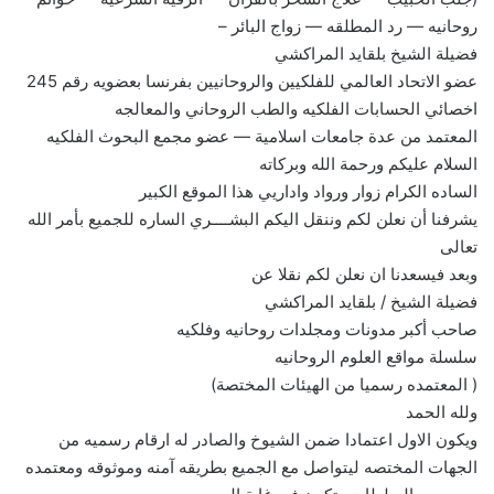
روحانيه — رد المطلقه — زواج البائر –
فضيلة الشيخ بلقايد المراكشي
عضو الاتحاد العالمي للفلكيين والروحانيين بفرنسا بعضويه رقم 245
اخصائي الحسابات الفلكيه والطب الروحاني والمعالجه
المعتمد من عدة جامعات اسلامية — عضو مجمع البحوث الفلكيه
السلام عليكم ورحمة الله وبركاته
الساده الكرام زوار ورواد واداريي هذا الموقع الكبير
يشرفنا أن نعلن لكم وننقل اليكم البشــــري الساره للجميع بأمر الله
تعالى
وبعد فيسعدنا ان نعلن لكم نقلا عن
فضيلة الشيخ / بلقايد المراكشي
صاحب أكبر مدونات ومجلدات روحانيه وفلكيه
سلسلة مواقع العلوم الروحانيه
( المعتمده رسميا من الهيئات المختصة)
ولله الحمد
ويكون الاول اعتمادا ضمن الشيوخ والصادر له ارقام رسميه من
الجهات المختصه ليتواصل مع الجميع بطريقه آمنه وموثوقه ومعتمده