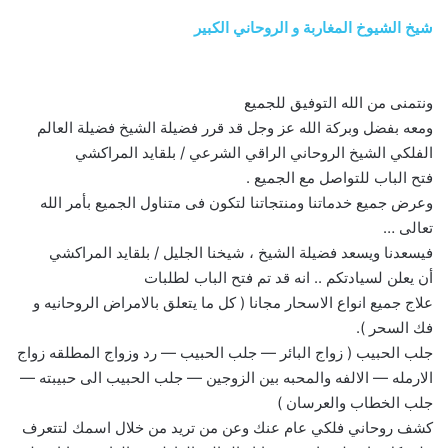
شيخ الشيوخ المغاربة و الروحاني الكبير
ونتمنى من الله التوفيق للجميع
ومعه بفضل وبركة الله عز وجل قد قرر فضيلة الشيخ فضيلة العالم
الفلكي الشيخ الروحاني الراقي الشرعي / بلقايد المراكشي
فتح الباب للتواصل مع الجميع .
وعرض جميع خدماتنا ومنتجاتنا لتكون فى متناول الجميع بأمر الله
تعالى …
فيسعدنا ويسعد فضيلة الشيخ ، شيخنا الجليل / بلقايد المراكشي
أن يعلن لسيادتكم .. انه قد تم فتح الباب لطلبات
علاج جميع انواع الاسحار مجانا ( كل ما يتعلق بالامراض الروحانيه و
فك السحر ).
جلب الحبيب ( زواج البائر — جلب الحبيب — رد وزواج المطلقه زواج
الارمله — الالفه والمحبه بين الزوجين — جلب الحبيب الى حبيبته —
جلب الخطاب والعرسان )
كشف روحاني فلكي عام عنك وعن من تريد من خلال اسمك لتتعرف