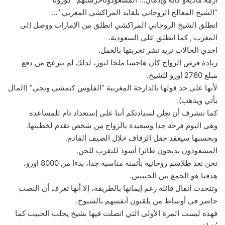
“الشيخ المعالج الروحاني بلقايد المراكشي المغربي ”…
انطلق الشيخ الروحاني المراكشي انطلق من الإمارات ووصل إلى
المغرب , كما انطلق علي السعودية.
احدي الحالات تريد نشر تجربتها بالعمل.
زيادة فرص الزواج كان هاجسا ملحا لنور، لذلك لم تنزعج من دفع
مبلغ 2760 اورو للشيخ.
لأنها على حد قولها بالدارجة المغربية “الفلوس كتمشي وتجي” (المال
يأتي ويذهب).
كما نتشرف أن نعلن لسيادتكم أننا على إستعداد تام للمساعده
وهي اليوم فرحة جدا وسعيدة بالزواج من شخص تقدم لخطبتها.
وبحسبها سيعقد حفل الزفاف خلال الصيف القادم.
المشعوذون يذبحون طائرا أسودَ للتقرب للجن.
نحن نعد طلاسم روحانية بأثمنة مناسبة جدا، بدءا من 8000 اورو،
هدفنا هو الجمع بين الحبيبين.
وتتحدث انفال قائلة رغم إيمانها بالطريقة، إلا أنها تعرف أن النصب
حاضر في أوساط من يلقبون أنفسهم بالشيوخ.
فهذه ليست المرة الأولى التي اتصلت فيها بشيخ يجلب الحبيب كما