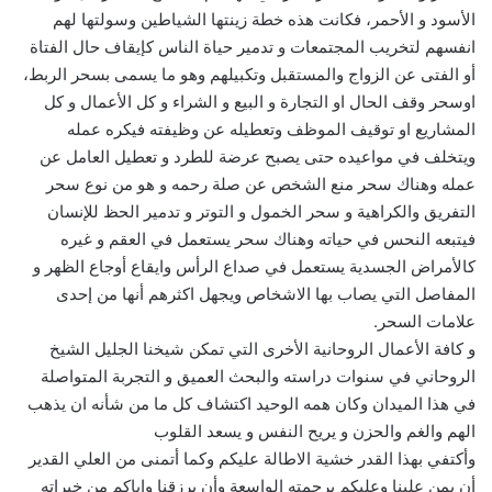
الأسود و الأحمر، فكانت هذه خطة زينتها الشياطين وسولتها لهم
انفسهم لتخريب المجتمعات و تدمير حياة الناس كإيقاف حال الفتاة
أو الفتى عن الزواج والمستقبل وتكبيلهم وهو ما يسمى بسحر الربط،
اوسحر وقف الحال او التجارة و البيع و الشراء و كل الأعمال و كل
المشاريع او توقيف الموظف وتعطيله عن وظيفته فيكره عمله
ويتخلف في مواعيده حتى يصبح عرضة للطرد و تعطيل العامل عن
عمله وهناك سحر منع الشخص عن صلة رحمه و هو من نوع سحر
التفريق والكراهية و سحر الخمول و التوتر و تدمير الحظ للإنسان
فيتبعه النحس في حياته وهناك سحر يستعمل في العقم و غيره
كالأمراض الجسدية يستعمل في صداع الرأس وايقاع أوجاع الظهر و
المفاصل التي يصاب بها الاشخاص ويجهل اكثرهم أنها من إحدى
علامات السحر.
و كافة الأعمال الروحانية الأخرى التي تمكن شيخنا الجليل الشيخ
الروحاني في سنوات دراسته والبحث العميق و التجربة المتواصلة
في هذا الميدان وكان همه الوحيد اكتشاف كل ما من شأنه ان يذهب
الهم والغم والحزن و يريح النفس و يسعد القلوب
وأكتفي بهذا القدر خشية الاطالة عليكم وكما أتمنى من العلي القدير
أن يمن علينا وعليكم برحمته الواسعة وأن يرزقنا واياكم من خيراته