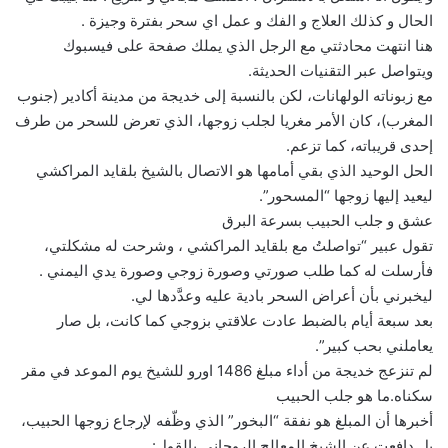
الحال و كذلك العلاج و الفك و عمل اي سحر بفترة وجيزة .
هنا انتهت محادثتي مع الرجل الذي يملك صفحة على فيسبوك
ويتواصل عبر التقنيات الحديثة.
مع زبوناته الولهانات، لكن بالنسبة إلى خديجة من مدينة أكادير (جنوب
المغرب)، كان الأمر مغريا لجلب زوجها، الذي تعرض للسحر من طرف
إحدى قريباته، كما تزعم.
الحل الوحيد الذي بقي أمامها هو الاتصال بالشيخ بلقايد المراكشي
ليعيد إليها زوجها “المسحور”.
عشق و جلب الحبيب بسرعة البرق
تقول عبير “تواصلتُ مع بلقايد المراكشي ، وشرحت له مشكلتي،
فأرسلت له كما طلب صورتي وصورة زوجي وصورة يدي اليمني .
ليخبرني بأن أعراض السحر بادية عليه وعدَّدها لي.
بعد سبعة أيام بالضبط عادت علاقتي بزوجي كما كانت، بل صار
يعاملني بحب كبير”.
لم تنزعج خديجة من أداء مبلغ 1486 اورو للشيخ يوم الموعد في مقر
سكناه.ما هو جلب الحبيب
أخبرها أن المبلغ هو نفقة “البخور” الذي وظّفه لإرجاع زوجها الحبيب،
بل دافعت عن الشيخ المعالج الروحاني بالقول: