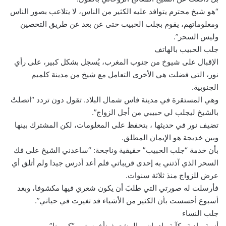
“هو شيخ محترم يتوافد عليه الكثير من الناس، لا يتلاعب بصور الناس
ومعلوماتهم، يقوم بجلب الحبيب حتى عن بعد عن طريق التحصين
وليس السحر”.
جلب الحبيب بالهاتف
الإقبال على شيوخ من جنوب المغرب، يُسجل بشكل كبير، على رأي
نور، التي فضلت هي الأخرى التعامل مع شيخ من مدينة كلميم
الجنوبية.
وهي المستقرة في مدينة فاس شمال البلاد. تقول دون تردد “اتصلتُ
بالشيخ ليجلب لي حبيبي من أجل الزواج”.
تضيف نور في حديثها ، بتحفظ على المعلومات، لكن المشترك بينها
وبين خديجة هو الإيمان المطلق.
بأن خدمة “جلب الحبيب” حقيقية وناجحة: “ساعدني الشيخ على فك
السحر الذي آذتني به إحدى قريباتي فلم أعد أدرس جيدا ولم أتلق أي
عرض للزواج منذ ثلاثة سنوات.
فأرسلت له صورتي التي طلبَ أن يكون شعري فيها مكشوفا، وبعد
أسبوع أحسست بأن الكثير من الأشياء قد تغيرت في حياتي”.
جلب النساء
أزمة ماديةو كآبة وإدمان… المشعوذونأخرستهم “كورونا”