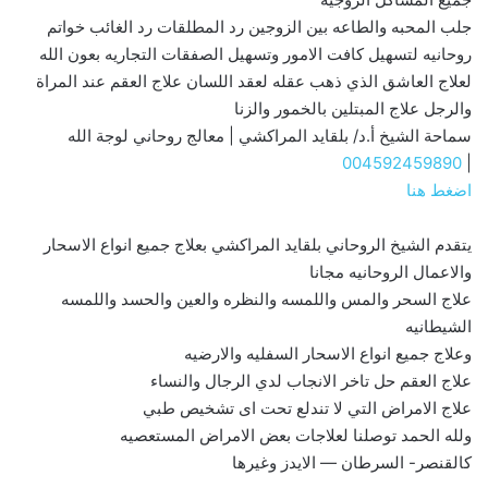
جلب المحبه والطاعه بين الزوجين رد المطلقات رد الغائب خواتم
روحانيه لتسهيل كافت الامور وتسهيل الصفقات التجاريه بعون الله
لعلاج العاشق الذي ذهب عقله لعقد اللسان علاج العقم عند المراة
والرجل علاج المبتلين بالخمور والزنا
سماحة الشيخ أ.د/ بلقايد المراكشي | معالج روحاني لوجة الله
004592459890
|
اضغط هنا
يتقدم الشيخ الروحاني بلقايد المراكشي بعلاج جميع انواع الاسحار
والاعمال الروحانيه مجانا
علاج السحر والمس واللمسه والنظره والعين والحسد واللمسه
الشيطانيه
وعلاج جميع انواع الاسحار السفليه والارضيه
علاج العقم حل تاخر الانجاب لدي الرجال والنساء
علاج الامراض التي لا تندلع تحت اى تشخيص طبي
ولله الحمد توصلنا لعلاجات بعض الامراض المستعصيه
كالقنصر- السرطان — الايدز وغيرها