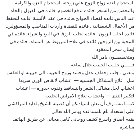
.استخدام لعدم زواج الزوج علي زوجته .استخدام للعزة والكرامة
والتحصن من السحر. فائده لدفع الخصوم. فائده في القبول والجاه
عند الناس.فائده لقضاء الحوائج.فائده في عقد الألسنة .فائده للحفظ
من الأعمال الشيطانية . فائده للقضاة وأرباب المناصب والمسؤولين.
فائده لجلب الزبون . فائده لجلب الرزق في البيع والشراء. فائده في
المحبة بين الزوجين فائده في علاج المربوط عن النساء ، فائده في
إبطال سحر المعقود
ومتخصصــون بأمر الله
فــــــي جلــب الحبيب خلال ساعه
بمعني : جلب وخطف عقل وجسد وروح الحبيب الى حبيبته او العكس
مثل : علاج المشاكل الجنسيه — اعشاب لانقاص الوزن سريعا
اعشاب لحل مشاكل الشعر والتساقط وتقويه جذوره — اعشاب
لتكبير الثدى — واعشاب لعلاج الامراض الجلديه
كمـــا نتشــرف أن نعلن لسيادتكم أن فضيلة الشيخ بلقايد المراكشي
على إستعداد تام للمساعده وبامر الله تعالى
يقدم أصدق واسرع كشف روحاني كامل مجاني عن طريق الهاتف
مباشره