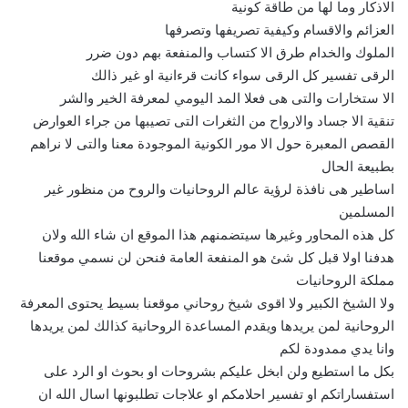
الاذكار وما لها من طاقة كونية
العزائم والاقسام وكيفية تصريفها وتصرفها
الملوك والخدام طرق الا كتساب والمنفعة بهم دون ضرر
الرقى تفسير كل الرقى سواء كانت قرءانية او غير ذالك
الا ستخارات والتى هى فعلا المد اليومي لمعرفة الخير والشر
تنقية الا جساد والارواح من الثغرات التى تصيبها من جراء العوارض
القصص المعبرة حول الا مور الكونية الموجودة معنا والتى لا نراهم
بطبيعة الحال
اساطير هى نافذة لرؤية عالم الروحانيات والروح من منظور غير
المسلمين
كل هذه المحاور وغيرها سيتضمنهم هذا الموقع ان شاء الله ولان
هدفنا اولا قبل كل شئ هو المنفعة العامة فنحن لن نسمي موقعنا
مملكة الروحانيات
ولا الشيخ الكبير ولا اقوى شيخ روحاني موقعنا بسيط يحتوى المعرفة
الروحانية لمن يريدها ويقدم المساعدة الروحانية كذالك لمن يريدها
وانا يدي ممدودة لكم
بكل ما استطيع ولن ابخل عليكم بشروحات او بحوث او الرد على
استفساراتكم او تفسير احلامكم او علاجات تطلبونها اسال الله ان