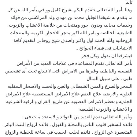
ثانيا
وهنا بأمر الله تعالى نتقدم اليكم بشرح كامل ووافي بأمر الله عن كل
ما يتقدم به شيخنا الجليل محمد بن مهدي ولد المراكشي من فوائد
وخدمات مجانيه وبدون اجور ومنتجات من خلاصة الاعشاب والزيوت
الطبيعيه الخالصه و بامر الله اكبر متجر للاحجار الكريمه والمنتجات
الروحانيه ولله الحمد اول واكبر واصدق شيخ روحاني لتقديم كافة
الاحتياجات فى قضاء الحوائج ..
فيشرفنا ان نقول وبكل فخر
بأمر الله تعالى نقدم المساعده فى علاجات العديد من الأمراض
النفسيه والباطنيه وغيرها من الامراض التى لا تندلع تحت أى تشخيص
طبي . على سبيل المثال
السحر والصرع والمس الشيطاني والعين والحسد والاسحار السفليه
العلويه والارضيه علاج العقم علاج الامراض المستعصيه علاج الامراض
الجلديه ومعظم الامراض العضويه عن طريق القران والرقيه الشرعيه
و الاعشاب والزيوت الطبيعيه
وبأمر الله تعالى نقدم العديد من الفوائد والاستخدامات فى :
فائده لتسخير قلوب الناس بالمحبة والقبول . فائده لزواج البنت البائر
المتعسرة عن الزواج . فائده لجلب الحبيب في ساعة للخطبة والزواج