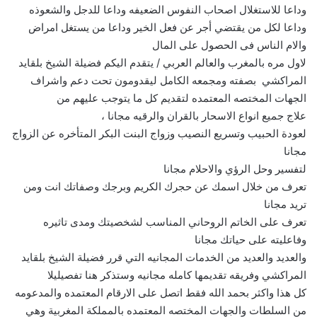
وداعا للاستغلال اصحاب النفوس الضعيفه وداعا للدجل والشعوذه
وداعا لكل من يقتضي أجر عن فعل الخير وداعا من يستغل امراض
والام الناس فى الحصول على المال
لاول مره بالمغرب والعالم العربي / يتقدم اليكم فضيلة الشيخ بلقايد
المراكشي بصفته ومجمعه الكامل ليقدومون تحت دعم واشراف
الجهات المختصه المعتمده لتقديم كل ما يتوجب عليهم من
علاج جميع انواع الاسحار بالقران والرقيه مجانا ،
لعودة الحبيب وتسريع النصيب وزواج البنت البكر المتأخره عن الزواج
مجانا
لتفسير وحل الرؤي والاحلام مجانا
تعرف من خلال اسمك عن حجرك الكريم وبرجك وصفاتك انت ومن
تريد مجانا
تعرف على الخاتم الروحاني المناسب لشخصيتك ومدى تاثيره
وفاعليته على حياتك مجانا
والعديد والعديد من الخدمات المجانيه التي قرر فضيلة الشيخ بلقايد
المراكشي وفريقه تقديمها كامله مجانيه وستذكر هنا تفصيليلا
كل هذا واكثر بحمد الله فقط اتصل على الارقام المعتمده والمدعومه
من السلطات والجهات المختصه المعتمده بالمملكة المغربية وهي