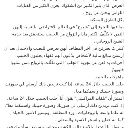
العرض الذي يثير الكثير من الشكوك، يغري الكثير من الفتايات
اللواتي يبحثن عن زوج .
بكل الطرق الممكنة.
بما فيها اللجوء إلى “شيوخ” في العالم الافتراضي. بالنسبة إليهن
الثمن لا يكلّفُ الكثير مادام الزواج من الحبيب سيتحقق بعدَ خِدمة
الشيخ الروحاني .
كثيراتٌ يعترفن في آخر المطاف أنهن تعرضن للنصب والاحتيال بعد أن
أرسلن مبالغ مالية لأشخاص يدّعون أنهم فقهاء يجلبون الحبيب.
أخريات يدافعن عن تجربة “الجلب” التي تكلّلت بالزواج ممن سلبوا
قلوبهنّ.
ماهوجلب الحبيب
جلب الحبيب خلال 24 ساعة. إذا كنت تريدين ذلك أرسلي لي صورتك
وصورة حبيبك واسمكما معا .
المثيرُ أن “بلقايد المراكشي” يقول أنا أجلب الحبيب خلال 24 ساعة.
إذا كنت تريدين ذلك أرسلي لي صورتك وصورة حبيبك واسمكما معا”.
له علما واسعا بالروحانيات ، ورد المطلقة , وتيسير الامور بالحياة ,
كما انه خطير بالسحر الاسود والسفلي .
و يقول أنا أشتغل بالاستنزال ، الكشف مجاني و سريع . سأجيبك في