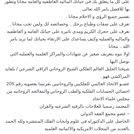
على كل ما يتعلق بك فى حياتك الماليه العاطفيه والعامه مجانا وتطور
بها للافضل بامر الله تعالى .
تفسير جميع الرؤى و الاحلام مجانا .
تعرف على صفات وطباع برجك .. وخصائصه لك ولمن تحب مجانا .
تعرف على حجرك الكريم ومدى تاثيره على حياتك العامه و العاطفيه
والماليه والعمليه وكيف يساعدك على الارتقاء بحياتك لما تريد بامر
الله .. مجانا
اولا ننوه بتعريف صغير عن شهادات والمراكز العلميه والعمليه التي
توصل اليها
شيخنا الجليل العالم الفلكي الشيخ الروحاني الراقي الشرعي / بلقايد
المراكشي فهو .
عضـو الاتحاد العالمي للفلكيين والروحانيين بفرنسا بعضويه رقم 205
اخصائي الحسابات الفلكيه والطب الروحاني والمعالجه الروحانيه من
مجلس علماء الاتحاد
المعتمد رسميا للعلاجات بالرقيه الشرعيه والقران
– عضو مجمع الفقه الدولي
الحاصل على الدكتوراه فى علوم وابحاث الفلك المنتشره ولله الحمد
بالعديد من المجلات الامريكيه والالمانيه العلميه