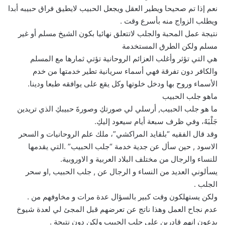
نعم إذا تم صحيحا ويطير العقل ويجعل الحبيب لايطيق فراق حبيبه أبدا
ويطلب الزواج منه بأسرع وقت .
نتيجة عمل المحبة والجلب لاتتعلق نهائيا بكون الشيخ مسلم أو غير
مسلم ولكن الطرق المستخدمة
هي التي تؤثر وأغلب العزائم الروحانية تؤتي ثمارها مع المسلم
والكافر دون تفرقة فهي أسماء سريانية تطير خدمتها من خدم
الأسماء وروح بها ودخل خلوتها وكل يقع على يوافقه طبعا ودينا.
ماهو جلب الحبيب
ما هو جلب الحبيب, أرسلي لي صورتكِ وصورةَ حبيبكِ الذي تريدين
جَلْبَهُ، وفي ظرف سبعة أيام سيعود إليكِ.
وقد قال الفقيه “بلقايد المراكشي”، ملك علم الروحانيات و السحر
الاسود , حين سأل عن جدية خدمة “جلب الحبيب” .التي يقدمها
للنساء والرجال من مختلف البلاد العربية و الاوروبية.
يسألوني العديد من النساء و الرجال عن , جلب الحبيب ,او سحر
الجلب .
ولكن يستهلكون وقت كبير بالسؤال عدة مرات و مخاوفهم من .
عدم نجاح العمل وهذا ناتج عن تعرضهم قبل المجئ لي لعدة شيوخ
يدعون انهم قادرين علي جلب الحبيب ولكن دون نتيجة .