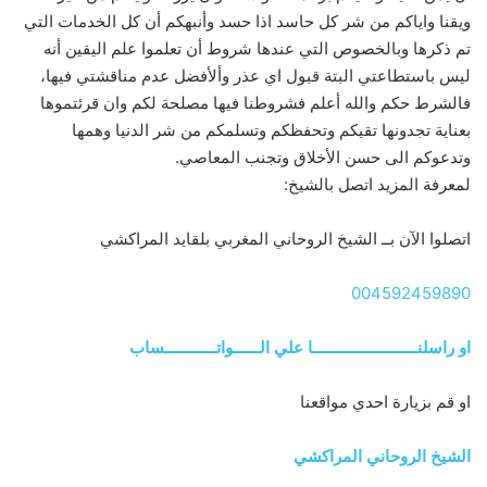
ويقنا واياكم من شر كل حاسد اذا حسد وأنبهكم أن كل الخدمات التي
تم ذكرها وبالخصوص التي عندها شروط أن تعلموا علم اليقين أنه
ليس باستطاعتي البتة قبول اي عذر وألأفضل عدم مناقشتي فيها،
فالشرط حكم والله أعلم فشروطنا فيها مصلحة لكم وان قرئتموها
بعناية تجدونها تقيكم وتحفظكم وتسلمكم من شر الدنيا وهمها
وتدعوكم الى حسن الأخلاق وتجنب المعاصي.
لمعرفة المزيد اتصل بالشيخ:
اتصلوا الآن بــ الشيخ الروحاني المغربي بلقايد المراكشي
004592459890
او راسلنــــــــــــــــــــــــا علي الــــــواتــــــــــــساب
او قم بزيارة احدي مواقعنا
الشيخ الروحاني المراكشي