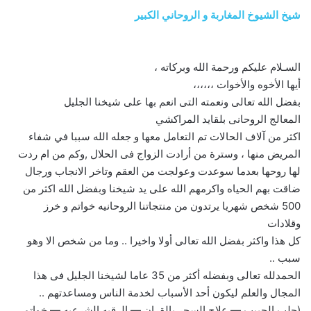
شيخ الشيوخ المغاربة و الروحاني الكبير
السـلام عليكم ورحمة الله وبركاته ،
أيها الأخوه والأخوات ،،،،،،
بفضل الله تعالى ونعمته التى انعم بها على شيخنا الجليل
المعالج الروحانى بلقايد المراكشي
اكثر من آلاف الحالات تم التعامل معها و جعله الله سببا في شفاء
المريض منها ، وسترة من أرادت الزواج فى الحلال ,وكم من ام ردت
لها روحها بعدما سوعدت وعولجت من العقم وتاخر الانجاب ورجال
ضاقت بهم الحياه واكرمهم الله على يد شيخنا وبفضل الله اكثر من
500 شخص شهريا يرتدون من منتجاتنا الروحانيه خواتم و خرز
وقلادات
كل هذا واكثر بفضل الله تعالى أولا واخيرا .. وما من شخص الا وهو
سبب ..
الحمدلله تعالى وبفضله أكثر من 35 عاما لشيخنا الجليل فى هذا
المجال والعلم ليكون أحد الأسباب لخدمة الناس ومساعدتهم ..
(جلب الحبيب — علاج السحر بالقران — الرقيه الشرعيه — خواتم