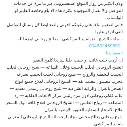
ولان الكثير من زوار الموقع استفسروني غير ما مرة عن خدمات
التواصل والا تصال الموجودة بكثرة هذه الا يام وخاصة الفايبر او
الواتساب
فاني اضعهم بناءا على رغبتكم اخوتي واضع ايضا كل وسائل التواصل
التى اتوفر عليها
سماحة الشيخ أ.د/ بلقايد المراكشي | معالج روحاني لوجة الله
004592459890
|
اضغط هنا
إن أردت جلب غائب أو حبيب جلبا سريعا كلمح البصر
الشيخ الروحاني لجلب الحبيب وخلال الساعه — شيخ روحاني لجلب
الحبيب للخطبه والزواج — شيخ روحاني لجلب الحبيب بسرعه
مجرب مضمون معتمد ثقه — الشيخ الروحاني لعلاج جميع انواع
السحر بالقران والرقيه الشرعيه — شيخ روحاني رسمي معتمد —
عالم فلكي روحاني لاول مره رئيس مركز الابحاث الفلكيه — رد
المطلقه — زواج العانس — الشيخ الروحاني لعلاج كافة انواع السحر
علاج الاسحار السفليه العلويه الارضيه بالقران
شيخ روحانى يعالج مجانى مجانا لوجه الله الشيخ الروحانى المغربي
بلقايد المراكشي