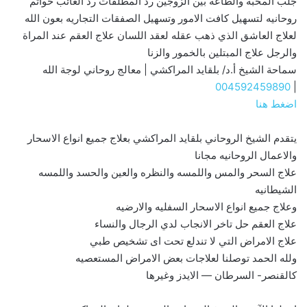
جلب المحبه والطاعه بين الزوجين رد المطلقات رد الغائب خواتم
روحانيه لتسهيل كافت الامور وتسهيل الصفقات التجاريه بعون الله
لعلاج العاشق الذي ذهب عقله لعقد اللسان علاج العقم عند المراة
والرجل علاج المبتلين بالخمور والزنا
سماحة الشيخ أ.د/ بلقايد المراكشي | معالج روحاني لوجة الله
004592459890
|
اضغط هنا
يتقدم الشيخ الروحاني بلقايد المراكشي بعلاج جميع انواع الاسحار
والاعمال الروحانيه مجانا
علاج السحر والمس واللمسه والنظره والعين والحسد واللمسه
الشيطانيه
وعلاج جميع انواع الاسحار السفليه والارضيه
علاج العقم حل تاخر الانجاب لدي الرجال والنساء
علاج الامراض التي لا تندلع تحت اى تشخيص طبي
ولله الحمد توصلنا لعلاجات بعض الامراض المستعصيه
كالقنصر- السرطان — الايدز وغيرها