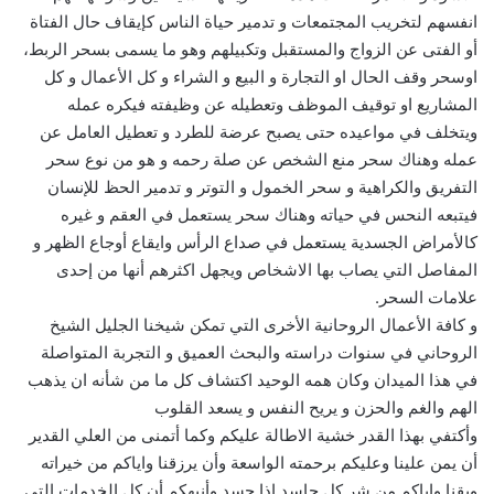
انفسهم لتخريب المجتمعات و تدمير حياة الناس كإيقاف حال الفتاة
أو الفتى عن الزواج والمستقبل وتكبيلهم وهو ما يسمى بسحر الربط،
اوسحر وقف الحال او التجارة و البيع و الشراء و كل الأعمال و كل
المشاريع او توقيف الموظف وتعطيله عن وظيفته فيكره عمله
ويتخلف في مواعيده حتى يصبح عرضة للطرد و تعطيل العامل عن
عمله وهناك سحر منع الشخص عن صلة رحمه و هو من نوع سحر
التفريق والكراهية و سحر الخمول و التوتر و تدمير الحظ للإنسان
فيتبعه النحس في حياته وهناك سحر يستعمل في العقم و غيره
كالأمراض الجسدية يستعمل في صداع الرأس وايقاع أوجاع الظهر و
المفاصل التي يصاب بها الاشخاص ويجهل اكثرهم أنها من إحدى
علامات السحر.
و كافة الأعمال الروحانية الأخرى التي تمكن شيخنا الجليل الشيخ
الروحاني في سنوات دراسته والبحث العميق و التجربة المتواصلة
في هذا الميدان وكان همه الوحيد اكتشاف كل ما من شأنه ان يذهب
الهم والغم والحزن و يريح النفس و يسعد القلوب
وأكتفي بهذا القدر خشية الاطالة عليكم وكما أتمنى من العلي القدير
أن يمن علينا وعليكم برحمته الواسعة وأن يرزقنا واياكم من خيراته
ويقنا واياكم من شر كل حاسد اذا حسد وأنبهكم أن كل الخدمات التي