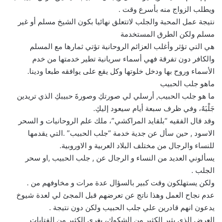
ويطلب الزواج منه بأسرع وقت .
نتيجة عمل المحبة والجلب لاتتعلق نهائيا بكون الشيخ مسلم أو غير
مسلم ولكن الطرق المستخدمة
هي التي تؤثر وأغلب العزائم الروحانية تؤتي ثمارها مع المسلم
والكافر دون تفرقة فهي أسماء سريانية تطير خدمتها من خدم
الأسماء وروح بها ودخل خلوتها وكل يقع على يوافقه طبعا ودينا.
ماهو جلب الحبيب
ما هو جلب الحبيب, أرسلي لي صورتكِ وصورةَ حبيبكِ الذي تريدين
جَلْبَهُ، وفي ظرف سبعة أيام سيعود إليكِ.
وقد قال الفقيه “بلقايد المراكشي”، ملك علم الروحانيات و السحر
الاسود , حين سأل عن جدية خدمة “جلب الحبيب” .التي يقدمها
للنساء والرجال من مختلف البلاد العربية و الاوروبية.
يسألوني العديد من النساء و الرجال عن , جلب الحبيب ,او سحر
الجلب .
ولكن يستهلكون وقت كبير بالسؤال عدة مرات و مخاوفهم من .
عدم نجاح العمل وهذا ناتج عن تعرضهم قبل المجئ لي لعدة شيوخ
يدعون انهم قادرين علي جلب الحبيب ولكن دون نتيجة .
العرض الذي يثير الكثير من الشكوك، يغري الكثير من الفتايات