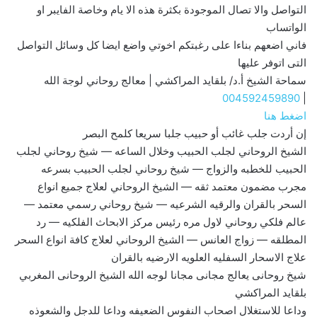
التواصل والا تصال الموجودة بكثرة هذه الا يام وخاصة الفايبر او
الواتساب
فاني اضعهم بناءا على رغبتكم اخوتي واضع ايضا كل وسائل التواصل
التى اتوفر عليها
سماحة الشيخ أ.د/ بلقايد المراكشي | معالج روحاني لوجة الله
004592459890
|
اضغط هنا
إن أردت جلب غائب أو حبيب جلبا سريعا كلمح البصر
الشيخ الروحاني لجلب الحبيب وخلال الساعه — شيخ روحاني لجلب
الحبيب للخطبه والزواج — شيخ روحاني لجلب الحبيب بسرعه
مجرب مضمون معتمد ثقه — الشيخ الروحاني لعلاج جميع انواع
السحر بالقران والرقيه الشرعيه — شيخ روحاني رسمي معتمد —
عالم فلكي روحاني لاول مره رئيس مركز الابحاث الفلكيه — رد
المطلقه — زواج العانس — الشيخ الروحاني لعلاج كافة انواع السحر
علاج الاسحار السفليه العلويه الارضيه بالقران
شيخ روحانى يعالج مجانى مجانا لوجه الله الشيخ الروحانى المغربي
بلقايد المراكشي
وداعا للاستغلال اصحاب النفوس الضعيفه وداعا للدجل والشعوذه