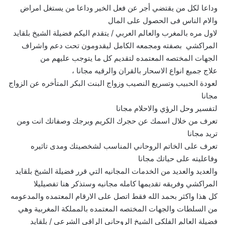
وداعا لكل من يقتضي أجر عن فعل الخير وداعا من يستغل امراض
والام الناس فى الحصول على المال
لاول مره بالمغرب والعالم العربي / يتقدم اليكم فضيلة الشيخ بلقايد
المراكشي بصفته ومجمعه الكامل ليقدومون تحت دعم واشراف
الجهات المختصه المعتمده لتقديم كل ما يتوجب عليهم من
علاج جميع انواع الاسحار بالقران والرقيه مجانا ،
لعودة الحبيب وتسريع النصيب وزواج البنت البكر المتأخره عن الزواج
مجانا
لتفسير وحل الرؤي والاحلام مجانا
تعرف من خلال اسمك عن حجرك الكريم وبرجك وصفاتك انت ومن
تريد مجانا
تعرف على الخاتم الروحاني المناسب لشخصيتك ومدى تاثيره
وفاعليته على حياتك مجانا
والعديد والعديد من الخدمات المجانيه التي قرر فضيلة الشيخ بلقايد
المراكشي وفريقه تقديمها كامله مجانيه وستذكر هنا تفصيليلا
كل هذا واكثر بحمد الله فقط اتصل على الارقام المعتمده والمدعومه
من السلطات والجهات المختصه المعتمده بالمملكة المغربية وهي
فضيلة العالم الفلكي الشيخ الروحاني الراقي الشرعي / بلقايد