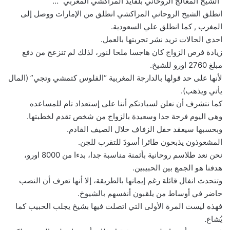
“الشيخ المعالج الروحاني بلقايد المراكشي المغربي ”…
انطلق الشيخ الروحاني المراكشي انطلق من الإمارات ووصل إلى
المغرب , كما انطلق علي السعودية.
احدي الحالات تريد نشر تجربتها بالعمل.
زيادة فرص الزواج كان هاجسا ملحا لنور، لذلك لم تنزعج من دفع
مبلغ 2760 اورو للشيخ.
لأنها على حد قولها بالدارجة المغربية “الفلوس كتمشي وتجي” (المال
يأتي ويذهب).
كما نتشرف أن نعلن لسيادتكم أننا على إستعداد تام للمساعده
وهي اليوم فرحة جدا وسعيدة بالزواج من شخص تقدم لخطبتها.
وبحسبها سيعقد حفل الزفاف خلال الصيف القادم.
المشعوذون يذبحون طائرا أسودَ للتقرب للجن.
نحن نعد طلاسم روحانية بأثمنة مناسبة جدا، بدءا من 8000 اورو،
هدفنا هو الجمع بين الحبيبين.
وتتحدث انفال قائلة رغم إيمانها بالطريقة، إلا أنها تعرف أن النصب
حاضر في أوساط من يلقبون أنفسهم بالشيوخ.
فهذه ليست المرة الأولى التي اتصلت فيها بشيخ يجلب الحبيب كما
يُشاع.