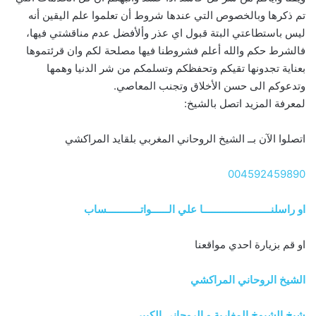
تم ذكرها وبالخصوص التي عندها شروط أن تعلموا علم اليقين أنه
ليس باستطاعتي البتة قبول اي عذر وألأفضل عدم مناقشتي فيها،
فالشرط حكم والله أعلم فشروطنا فيها مصلحة لكم وان قرئتموها
بعناية تجدونها تقيكم وتحفظكم وتسلمكم من شر الدنيا وهمها
وتدعوكم الى حسن الأخلاق وتجنب المعاصي.
لمعرفة المزيد اتصل بالشيخ:
اتصلوا الآن بــ الشيخ الروحاني المغربي بلقايد المراكشي
004592459890
او راسلنــــــــــــــــــــــــا علي الــــــواتــــــــــــساب
او قم بزيارة احدي مواقعنا
الشيخ الروحاني المراكشي
شيخ الشيوخ المغاربة و الروحاني الكبير