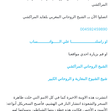
المراكشي
اتصلوا الآن بــ الشيخ الروحاني المغربي بلقايد المراكشي
004592459890
او راسلنــــــــــــــــــــــــا علي الــــــواتــــــــــــساب
او قم بزيارة احدي مواقعنا
الشيخ الروحاني المراكشي
شيخ الشيوخ المغاربة و الروحاني الكبير
انتشرت هذه الاوينة الاخيرة كما في كل الامم التي خلت ظاهرة
السحر والشعوذة انتشار النار في الهشيم، فأصبح السحربكل أنواعه:
الأسود و الأحمر، فكانت هذه خطة زينتها الشياطين وسولتها لهم