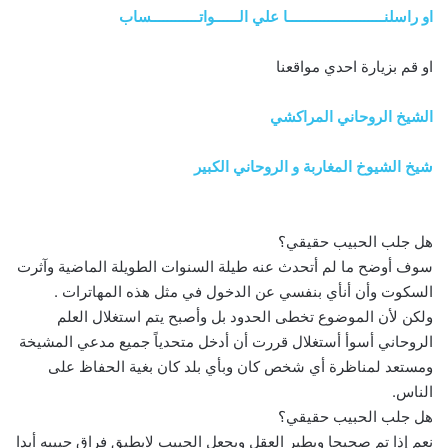
او راسلنــــــــــــــــــــــــا علي الــــــواتــــــــــــساب
او قم بزيارة احدي مواقعنا
الشيخ الروحاني المراكشي
شيخ الشيوخ المغاربة و الروحاني الكبير
هل جلب الحبيب حقيقي؟
سوف أوضح ما لم أتحدث عنه طيلة السنوات الطويلة الماضية وآثرت
السكوت وأن أنأي بنفسي عن الدخول في مثل هذه المهاترات .
ولكن لأن الموضوع تخطى الحدود بل وأصبح يتم استغلال العلم
الروحاني أسوأ أستغلال قررت أن أدخل متحدياً جميع مدعي المشيخة
ومستعد لمناظرة أي شخص كان وبأي بلد كان بغية الحفاظ على
الناس.
هل جلب الحبيب حقيقي؟
نعم إذا تم صحيحا ويطير العقل ويجعل الحبيب لايطيق فراق حبيبه أبدا