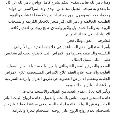
وهنا بأمر الله تعالى نتقدم اليكم بشرح كامل ووافي بأمر الله عن كل
ما يتقدم به شيخنا الجليل محمد بن مهدي ولد المراكشي من فوائد
وخدمات مجانيه وبدون اجور ومنتجات من خلاصة الاعشاب والزيوت
الطبيعيه الخالصه و بامر الله اكبر متجر للاحجار الكريمه والمنتجات
الروحانيه ولله الحمد اول واكبر واصدق شيخ روحاني لتقديم كافة
الاحتياجات فى قضاء الحوائج ..
فيشرفنا ان نقول وبكل فخر
بأمر الله تعالى نقدم المساعده فى علاجات العديد من الأمراض
النفسيه والباطنيه وغيرها من الامراض التى لا تندلع تحت أى تشخيص
طبي . على سبيل المثال
السحر والصرع والمس الشيطاني والعين والحسد والاسحار السفليه
العلويه والارضيه علاج العقم علاج الامراض المستعصيه علاج الامراض
الجلديه ومعظم الامراض العضويه عن طريق القران والرقيه الشرعيه
و الاعشاب والزيوت الطبيعيه
وبأمر الله تعالى نقدم العديد من الفوائد والاستخدامات فى :
فائده لتسخير قلوب الناس بالمحبة والقبول . فائده لزواج البنت البائر
المتعسرة عن الزواج . فائده لجلب الحبيب في ساعة للخطبة والزواج
.استخدام لعدم زواج الزوج علي زوجته .استخدام للعزة والكرامة