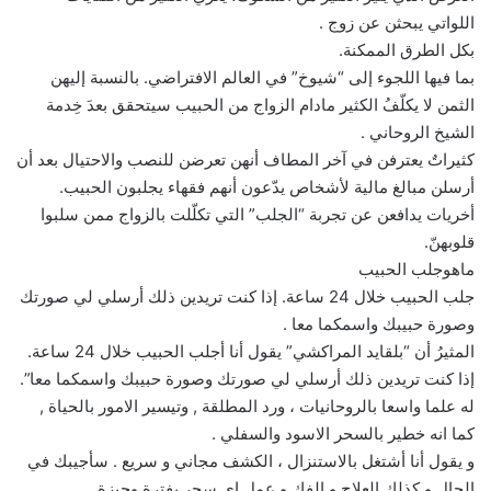
اللواتي يبحثن عن زوج .
بكل الطرق الممكنة.
بما فيها اللجوء إلى “شيوخ” في العالم الافتراضي. بالنسبة إليهن
الثمن لا يكلّفُ الكثير مادام الزواج من الحبيب سيتحقق بعدَ خِدمة
الشيخ الروحاني .
كثيراتٌ يعترفن في آخر المطاف أنهن تعرضن للنصب والاحتيال بعد أن
أرسلن مبالغ مالية لأشخاص يدّعون أنهم فقهاء يجلبون الحبيب.
أخريات يدافعن عن تجربة “الجلب” التي تكلّلت بالزواج ممن سلبوا
قلوبهنّ.
ماهوجلب الحبيب
جلب الحبيب خلال 24 ساعة. إذا كنت تريدين ذلك أرسلي لي صورتك
وصورة حبيبك واسمكما معا .
المثيرُ أن “بلقايد المراكشي” يقول أنا أجلب الحبيب خلال 24 ساعة.
إذا كنت تريدين ذلك أرسلي لي صورتك وصورة حبيبك واسمكما معا”.
له علما واسعا بالروحانيات ، ورد المطلقة , وتيسير الامور بالحياة ,
كما انه خطير بالسحر الاسود والسفلي .
و يقول أنا أشتغل بالاستنزال ، الكشف مجاني و سريع . سأجيبك في
الحال و كذلك العلاج و الفك و عمل اي سحر بفترة وجيزة .