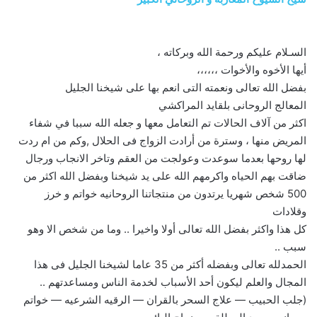
السـلام عليكم ورحمة الله وبركاته ،
أيها الأخوه والأخوات ،،،،،،
بفضل الله تعالى ونعمته التى انعم بها على شيخنا الجليل
المعالج الروحانى بلقايد المراكشي
اكثر من آلاف الحالات تم التعامل معها و جعله الله سببا في شفاء
المريض منها ، وسترة من أرادت الزواج فى الحلال ,وكم من ام ردت
لها روحها بعدما سوعدت وعولجت من العقم وتاخر الانجاب ورجال
ضاقت بهم الحياه واكرمهم الله على يد شيخنا وبفضل الله اكثر من
500 شخص شهريا يرتدون من منتجاتنا الروحانيه خواتم و خرز
وقلادات
كل هذا واكثر بفضل الله تعالى أولا واخيرا .. وما من شخص الا وهو
سبب ..
الحمدلله تعالى وبفضله أكثر من 35 عاما لشيخنا الجليل فى هذا
المجال والعلم ليكون أحد الأسباب لخدمة الناس ومساعدتهم ..
(جلب الحبيب — علاج السحر بالقران — الرقيه الشرعيه — خواتم