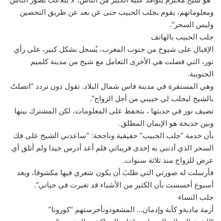
ومعلوماتهم، يقوم بجلب الحبيب حتى عن بعد عن طريق التحصين
وليس السحر”.
جلب الحبيب بالهاتف
الإقبال على شيوخ من جنوب المغرب، يُسجل بشكل كبير، على رأي
نور، التي فضلت هي الأخرى التعامل مع شيخ من مدينة كلميم
الجنوبية.
وهي المستقرة في مدينة فاس شمال البلاد. تقول دون تردد “اتصلتُ
بالشيخ ليجلب لي حبيبي من أجل الزواج”.
تضيف نور في حديثها ، بتحفظ على المعلومات، لكن المشترك بينها
وبين خديجة هو الإيمان المطلق.
بأن خدمة “جلب الحبيب” حقيقية وناجحة: “ساعدني الشيخ على فك
السحر الذي آذتني به إحدى قريباتي فلم أعد أدرس جيدا ولم أتلق أي
عرض للزواج منذ ثلاثة سنوات.
فأرسلت له صورتي التي طلبَ أن يكون شعري فيها مكشوفا، وبعد
أسبوع أحسست بأن الكثير من الأشياء قد تغيرت في حياتي”.
جلب النساء
أزمة ماديةو كآبة وإدمان… المشعوذونأخرستهم “كورونا”