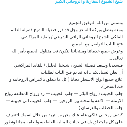
شيخ الشيوخ المغاربة و الروحاني الكبير
ونتمنى من الله التوفيق للجميع
ومعه بفضل وبركة الله عز وجل قد قرر فضيلة الشيخ فضيلة العالم
الفلكي الشيخ الروحاني الراقي الشرعي / بلقايد المراكشي
فتح الباب للتواصل مع الجميع .
وعرض جميع خدماتنا ومنتجاتنا لتكون فى متناول الجميع بأمر الله
تعالى …
فيسعدنا ويسعد فضيلة الشيخ ، شيخنا الجليل / بلقايد المراكشي
أن يعلن لسيادتكم .. انه قد تم فتح الباب لطلبات
علاج جميع انواع الاسحار مجانا ( كل ما يتعلق بالامراض الروحانيه و
فك السحر ).
جلب الحبيب ( زواج البائر — جلب الحبيب — رد وزواج المطلقه زواج
الارمله — الالفه والمحبه بين الزوجين — جلب الحبيب الى حبيبته —
جلب الخطاب والعرسان )
كشف روحاني فلكي عام عنك وعن من تريد من خلال اسمك لتتعرف
على كل ما يتعلق بك فى حياتك الماليه العاطفيه والعامه مجانا وتطور