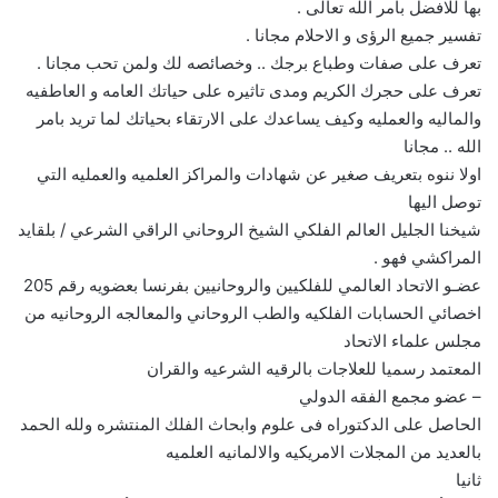
بها للافضل بامر الله تعالى .
تفسير جميع الرؤى و الاحلام مجانا .
تعرف على صفات وطباع برجك .. وخصائصه لك ولمن تحب مجانا .
تعرف على حجرك الكريم ومدى تاثيره على حياتك العامه و العاطفيه
والماليه والعمليه وكيف يساعدك على الارتقاء بحياتك لما تريد بامر
الله .. مجانا
اولا ننوه بتعريف صغير عن شهادات والمراكز العلميه والعمليه التي
توصل اليها
شيخنا الجليل العالم الفلكي الشيخ الروحاني الراقي الشرعي / بلقايد
المراكشي فهو .
عضـو الاتحاد العالمي للفلكيين والروحانيين بفرنسا بعضويه رقم 205
اخصائي الحسابات الفلكيه والطب الروحاني والمعالجه الروحانيه من
مجلس علماء الاتحاد
المعتمد رسميا للعلاجات بالرقيه الشرعيه والقران
– عضو مجمع الفقه الدولي
الحاصل على الدكتوراه فى علوم وابحاث الفلك المنتشره ولله الحمد
بالعديد من المجلات الامريكيه والالمانيه العلميه
ثانيا