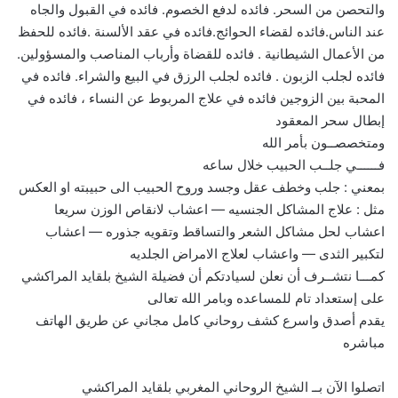
والتحصن من السحر. فائده لدفع الخصوم. فائده في القبول والجاه
عند الناس.فائده لقضاء الحوائج.فائده في عقد الألسنة .فائده للحفظ
من الأعمال الشيطانية . فائده للقضاة وأرباب المناصب والمسؤولين.
فائده لجلب الزبون . فائده لجلب الرزق في البيع والشراء. فائده في
المحبة بين الزوجين فائده في علاج المربوط عن النساء ، فائده في
إبطال سحر المعقود
ومتخصصــون بأمر الله
فــــــي جلــب الحبيب خلال ساعه
بمعني : جلب وخطف عقل وجسد وروح الحبيب الى حبيبته او العكس
مثل : علاج المشاكل الجنسيه — اعشاب لانقاص الوزن سريعا
اعشاب لحل مشاكل الشعر والتساقط وتقويه جذوره — اعشاب
لتكبير الثدى — واعشاب لعلاج الامراض الجلديه
كمـــا نتشــرف أن نعلن لسيادتكم أن فضيلة الشيخ بلقايد المراكشي
على إستعداد تام للمساعده وبامر الله تعالى
يقدم أصدق واسرع كشف روحاني كامل مجاني عن طريق الهاتف
مباشره
اتصلوا الآن بــ الشيخ الروحاني المغربي بلقايد المراكشي