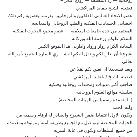
روحانيه — رد المطلقه — زواج البائر –
فضيلة الشيخ بلقايد المراكشي
عضو الاتحاد العالمي للفلكيين والروحانيين بفرنسا بعضويه رقم 245
اخصائي الحسابات الفلكيه والطب الروحاني والمعالجه
المعتمد من عدة جامعات اسلامية — عضو مجمع البحوث الفلكيه
السلام عليكم ورحمة الله وبركاته
الساده الكرام زوار ورواد واداريي هذا الموقع الكبير
يشرفنا أن نعلن لكم وننقل اليكم البشــــري الساره للجميع بأمر الله
تعالى
وبعد فيسعدنا ان نعلن لكم نقلا عن
فضيلة الشيخ / بلقايد المراكشي
صاحب أكبر مدونات ومجلدات روحانيه وفلكيه
سلسلة مواقع العلوم الروحانيه
( المعتمده رسميا من الهيئات المختصة)
ولله الحمد
ويكون الاول اعتمادا ضمن الشيوخ والصادر له ارقام رسميه من
الجهات المختصه ليتواصل مع الجميع بطريقه آمنه وموثوقه ومعتمده
من جميع السلطات وتكون فى غاية السريه