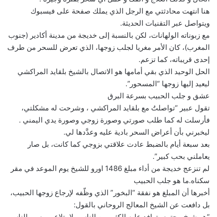
هنا انتهت محادثتي مع الرجل الذي يملك صفحة على فيسبوك
ويتواصل عبر التقنيات الحديثة.
مع زبوناته الولهانات، لكن بالنسبة إلى خديجة من مدينة أكادير (جنوب
المغرب)، كان الأمر مغريا لجلب زوجها، الذي تعرض للسحر من طرف
إحدى قريباته، كما تزعم.
الحل الوحيد الذي بقي أمامها هو الاتصال بالشيخ بلقايد المراكشي
ليعيد إليها زوجها “المسحور”.
عشق و جلب الحبيب بسرعة البرق
تقول عبير “تواصلتُ مع بلقايد المراكشي ، وشرحت له مشكلتي،
فأرسلت له كما طلب صورتي وصورة زوجي وصورة يدي اليمني .
ليخبرني بأن أعراض السحر بادية عليه وعدَّدها لي.
بعد سبعة أيام بالضبط عادت علاقتي بزوجي كما كانت، بل صار
يعاملني بحب كبير”.
لم تنزعج خديجة من أداء مبلغ 1486 اورو للشيخ يوم الموعد في مقر
سكناه.ما هو جلب الحبيب
أخبرها أن المبلغ هو نفقة “البخور” الذي وظّفه لإرجاع زوجها الحبيب،
بل دافعت عن الشيخ المعالج الروحاني بالقول:
“هو شيخ محترم يتوافد عليه الكثير من الناس، لا يتلاعب بصور الناس